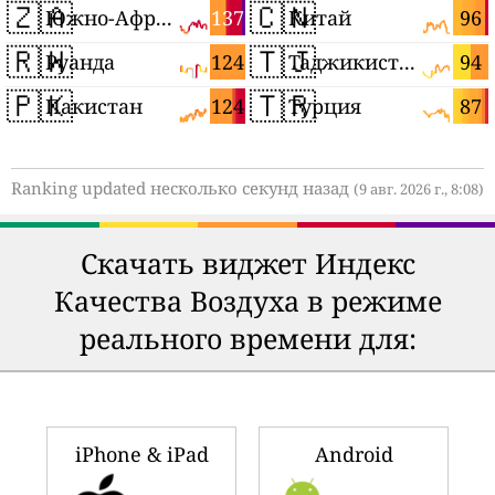
🇿🇦
🇨🇳
137
96
Южно-Африканская Республика
Китай
🇷🇼
🇹🇯
124
94
Руанда
Таджикистан
🇵🇰
🇹🇷
124
87
Пакистан
Турция
Ranking updated несколько секунд назад
(9 авг. 2026 г., 8:08)
Скачать виджет Индекс
Качества Воздуха в режиме
реального времени для:
iPhone & iPad
Android