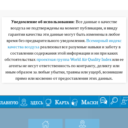
Уведомление об использовании
: Все данные о качестве
воздуха не подтверждены на момент публикации, и ввиду
гарантии качества эти данные могут быть изменены в любое
время без предварительного уведомления.
Всемирный индекс
качества воздуха
реализовал все разумные навыки и заботу в
составлении содержания этой информации и ни при каких
обстоятельствах
проектная группа World Air Quality Index
или ее
агенты не несут ответственность по контракту, деликту или
иным образом за любые убытки, травмы или ущерб, возникшие
прямо или косвенно от предоставления этих данных.
главную
здесь
Карта
Маски