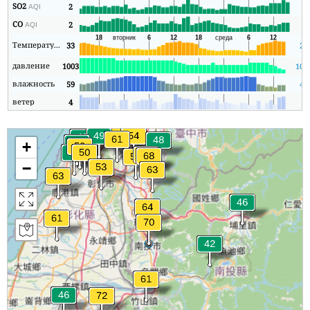
SO2
2
0
AQI
CO
2
1
AQI
Температура
33
27
давление
1003
100
влажность
59
48
ветер
4
1
+
−