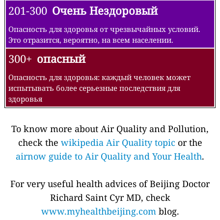
201-300
Очень Нездоровый
Опасность для здоровья от чрезвычайных условий.
Это отразится, вероятно, на всем населении.
300+
опасный
Опасность для здоровья: каждый человек может
испытывать более серьезные последствия для
здоровья
To know more about Air Quality and Pollution,
check the
wikipedia Air Quality topic
or the
airnow guide to Air Quality and Your Health
.
For very useful health advices of Beijing Doctor
Richard Saint Cyr MD, check
www.myhealthbeijing.com
blog.