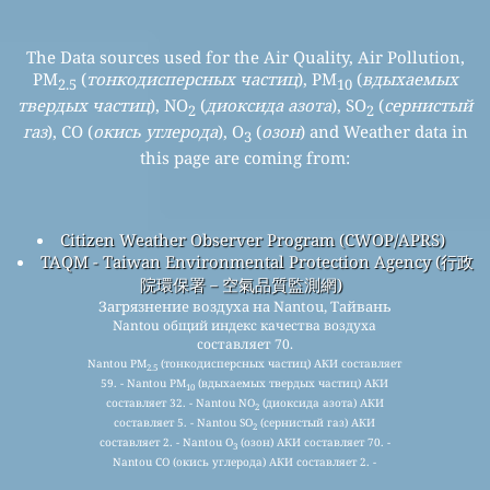
The Data sources used for the Air Quality, Air Pollution,
PM
(
тонкодисперсных частиц
), PM
(
вдыхаемых
2.5
10
твердых частиц
), NO
(
диоксида азота
), SO
(
сернистый
2
2
газ
), CO (
окись углерода
), O
(
озон
) and Weather data in
3
this page are coming from:
Citizen Weather Observer Program (CWOP/APRS)
TAQM - Taiwan Environmental Protection Agency (行政
院環保署－空氣品質監測網)
Загрязнение воздуха на Nantou, Тайвань
Nantou общий индекс качества воздуха
составляет 70.
Nantou PM
(тонкодисперсных частиц) АКИ составляет
2.5
59. - Nantou PM
(вдыхаемых твердых частиц) АКИ
10
составляет 32. - Nantou NO
(диоксида азота) АКИ
2
составляет 5. - Nantou SO
(сернистый газ) АКИ
2
составляет 2. - Nantou O
(озон) АКИ составляет 70. -
3
Nantou CO (окись углерода) АКИ составляет 2. -