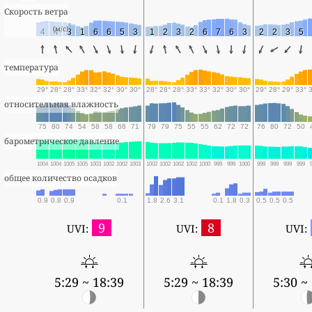
Скорость ветра
(м/с)
4
4
3
1
6
6
5
3
1
2
3
2
6
7
6
3
2
2
3
5
температура
29°
28°
28°
33°
32°
32°
30°
30°
28°
28°
28°
33°
33°
32°
30°
30°
29°
28°
29°
33°
относительная влажность
75
80
74
54
58
58
66
71
79
79
75
55
55
62
72
72
76
80
72
50
барометрическое давление
1004
1004
1005
1005
1003
1002
1002
1003
1002
1002
1002
1002
1000
999
999
1000
999
999
999
999
общее количество осадков
0.9
0.8
0.9
0.1
1.8
2.6
3.1
0.1
1.8
0.3
0.5
0.5
0.5
9
8
UVI:
UVI:
UVI:
5:29 ~ 18:39
5:29 ~ 18:39
5:30 ~