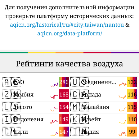
Для получения дополнительной информации
проверьте платформу исторических данных:
aqicn.org/historical/ru/#city:taiwan/nantou
&
aqicn.org/data-platform/
Рейтинги качества воздуха
🇦🇪
🇺🇸
286
122
ОАЭ
Соединенные Штаты
🇿🇲
🇨🇦
168
116
Замбия
Канада
🇱🇸
🇲🇾
154
115
Лесото
Малайзия
🇮🇩
🇰🇼
149
110
Индонезия
Кувейт
🇨🇱
🇮🇳
147
99
Чили
Индия