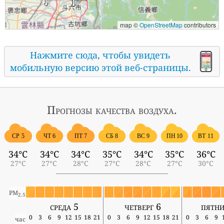
map ©
OpenStreetMap
contributors
Нажмите сюда, чтобы увидеть
мобильную версию этой веб-страницы.
Прогнозы
качества воздуха.
СР 5
ЧТ 6
ПТ 7
СБ 8
ВС 9
ПН 10
ВТ 11
34°C
34°C
34°C
35°C
34°C
35°C
36°C
27°C
27°C
28°C
27°C
28°C
27°C
30°C
PM
2.5
среда 5
четверг 6
пятни
0
3
6
9
12
15
18
21
0
3
6
9
12
15
18
21
0
3
6
9
час