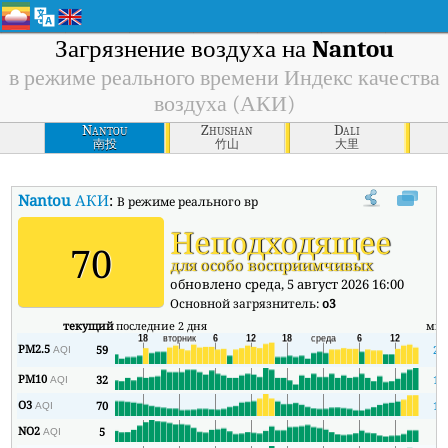
Загрязнение воздуха на
Nantou
в режиме реального времени Индекс качества
воздуха (АКИ)
Nantou
Zhushan
Dali
南投
竹山
大里
Nantou
АКИ
:
В режиме реального времени Индекс качества воздуха
Неподходящее
70
для особо восприимчивых
обновлено среда, 5 август 2026 16:00
Основной загрязнитель:
o3
текущий
последние 2 дня
ми
PM2.5
59
25
AQI
PM10
32
12
AQI
O3
70
10
AQI
NO2
5
2
AQI