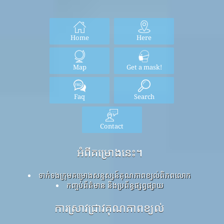
Home
Here
Map
Get a mask!
Faq
Search
Contact
អំពីគម្រោងនេះ។
ទាក់ទងក្រុមគម្រោងសន្ទស្សន៍គុណភាពខ្យល់ពិភពលោក
កញ្ចប់ព័ត៌មាន និងប្រព័ន្ធផ្សព្វផ្សាយ
ការស្រាវជ្រាវគុណភាពខ្យល់