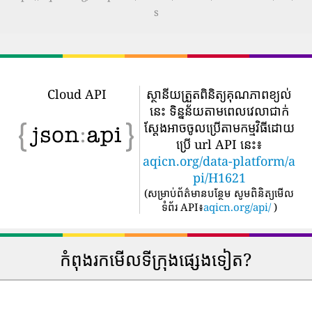
s
Cloud API
ស្ថានីយត្រួតពិនិត្យគុណភាពខ្យល់
នេះ ទិន្នន័យតាមពេលវេលាជាក់
ស្តែងអាចចូលប្រើតាមកម្មវិធីដោយ
ប្រើ url API នេះ៖
aqicn.org/data-platform/a
pi/H1621
(
សម្រាប់ព័ត៌មានបន្ថែម សូមពិនិត្យមើល
ទំព័រ API៖
aqicn.org/api/
)
កំពុងរកមើលទីក្រុងផ្សេងទៀត?