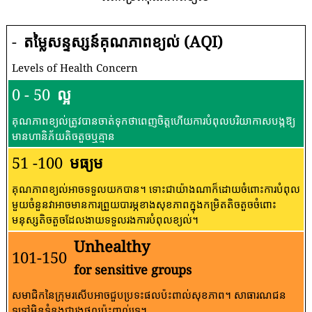
-
តម្លៃសន្ទស្សន៍គុណភាពខ្យល់ (AQI)
Levels of Health Concern
0 - 50
ល្អ
គុណភាពខ្យល់ត្រូវបានចាត់ទុកថាពេញចិត្តហើយការបំពុលបរិយាកាសបង្កឱ្យ
មានហានិភ័យតិចតួចឬគ្មាន
51 -100
មធ្យម
គុណភាពខ្យល់អាចទទួលយកបាន។ ទោះជាយ៉ាងណាក៏ដោយចំពោះការបំពុល
មួយចំនួនវាអាចមានការព្រួយបារម្ភខាងសុខភាពក្នុងកម្រិតតិចតួចចំពោះ
មនុស្សតិចតួចដែលងាយទទួលរងការបំពុលខ្យល់។
Unhealthy
101-150
for sensitive groups
សមាជិកនៃក្រុមរសើបអាចជួបប្រទះផលប៉ះពាល់សុខភាព។ សាធារណជន​
ទូទៅ​មិន​ទំនង​ជា​រង​ផល​ប៉ះពាល់​ទេ។