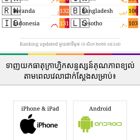
🇷🇼
🇧🇩
132
106
Rwanda
Bangladesh
🇮🇩
🇱🇸
131
103
Indonesia
Lesotho
Ranking updated មួយនាទីមុន
(៦ សីហា ២០២៦ ០៨:៤៧)
ទាញយកធាតុក្រាហ្វិកសន្ទស្សន៍គុណភាពខ្យល់
តាមពេលវេលាជាក់ស្តែងសម្រាប់៖
iPhone & iPad
Android