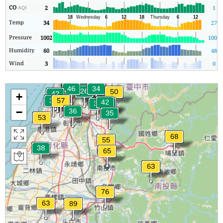
CO
2
1
AQI
Temp
34
27
Pressure
1002
1002
Humidity
60
48
Wind
3
0
+
−