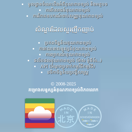
មូលដ្ឋានចំណេះដឹងអំពីគុណភាពខ្យល់ និងអត្ថបទ
ការពិសោធន៍គុណភាពខ្យល់
ការវិភាគឧបករណ៍ចាប់សញ្ញាគុណភាពខ្យល់
សំណួរដែលសួរញឹកញាប់
ប្រភពទិន្នន័យគុណភាពខ្យល់
ការគណនាសន្ទស្សន៍គុណភាពខ្យល់
ការព្យាករណ៍គុណភាពខ្យល់
ផលិតផលគុណភាពខ្យល់ (ម៉ាស ម៉ូនីទ័រ...)
API (ចំណុចប្រទាក់កម្មវិធីកម្មវិធី)
វេទិកាទិន្នន័យប្រវត្តិសាស្ត្រ
© 2008-2025
គម្រោងសន្ទស្សន៍គុណភាពខ្យល់ពិភពលោក