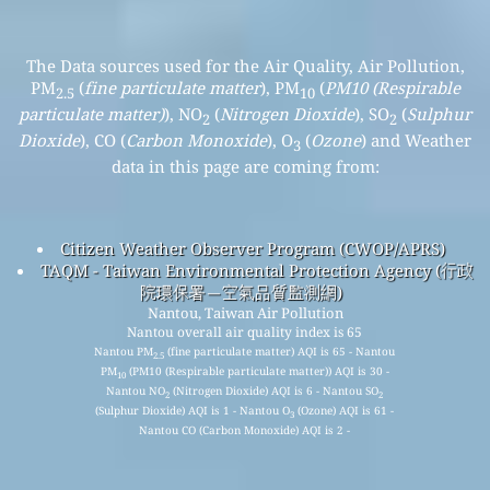
The Data sources used for the Air Quality, Air Pollution,
PM
(
fine particulate matter
), PM
(
PM10 (Respirable
2.5
10
particulate matter)
), NO
(
Nitrogen Dioxide
), SO
(
Sulphur
2
2
Dioxide
), CO (
Carbon Monoxide
), O
(
Ozone
) and Weather
3
data in this page are coming from:
Citizen Weather Observer Program (CWOP/APRS)
TAQM - Taiwan Environmental Protection Agency (行政
院環保署－空氣品質監測網)
Nantou, Taiwan Air Pollution
Nantou overall air quality index is 65
Nantou PM
(fine particulate matter) AQI is 65 - Nantou
2.5
PM
(PM10 (Respirable particulate matter)) AQI is 30 -
10
Nantou NO
(Nitrogen Dioxide) AQI is 6 - Nantou SO
2
2
(Sulphur Dioxide) AQI is 1 - Nantou O
(Ozone) AQI is 61 -
3
Nantou CO (Carbon Monoxide) AQI is 2 -