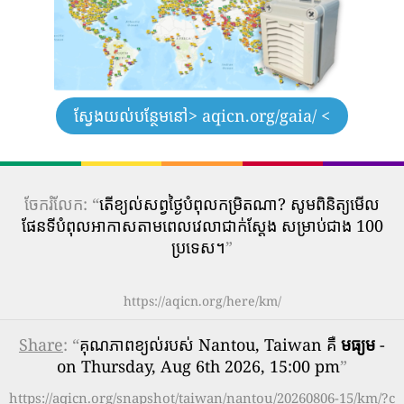
ស្វែងយល់បន្ថែមនៅ
> aqicn.org/gaia/ <
ចែករំលែក: “
តើ​ខ្យល់​សព្វថ្ងៃ​បំពុល​កម្រិត​ណា? សូមពិនិត្យមើល
ផែនទីបំពុលអាកាសតាមពេលវេលាជាក់ស្តែង សម្រាប់ជាង 100
ប្រទេស។
”
https://aqicn.org/here/km/
Share
: “
គុណភាពខ្យល់របស់ Nantou, Taiwan គឺ
មធ្យម
-
on Thursday, Aug 6th 2026, 15:00 pm
”
https://aqicn.org/snapshot/taiwan/nantou/20260806-15/km/?c