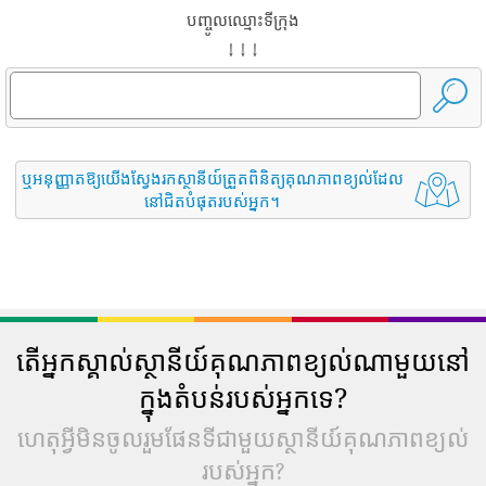
បញ្ចូលឈ្មោះទីក្រុង
↓ ↓ ↓
ឬអនុញ្ញាតឱ្យយើងស្វែងរកស្ថានីយ៍ត្រួតពិនិត្យគុណភាពខ្យល់ដែល
នៅជិតបំផុតរបស់អ្នក។
តើអ្នកស្គាល់ស្ថានីយ៍គុណភាពខ្យល់ណាមួយនៅ
ក្នុងតំបន់របស់អ្នកទេ?
ហេតុអ្វីមិនចូលរួមផែនទីជាមួយស្ថានីយ៍គុណភាពខ្យល់
របស់អ្នក?