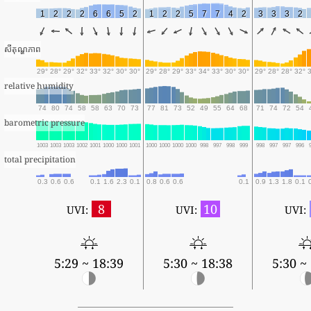
1
2
2
2
6
6
5
2
1
2
2
5
7
7
4
2
3
3
3
2
សីតុណ្ហភាព
29°
28°
29°
32°
33°
32°
30°
30°
29°
28°
29°
33°
34°
33°
30°
30°
29°
28°
28°
32°
relative humidity
74
80
74
58
58
63
70
73
77
81
73
52
49
55
64
68
71
74
72
54
barometric pressure
1003
1003
1003
1002
1001
1000
1000
1001
1000
1000
1000
1000
998
997
998
999
998
997
997
996
total precipitation
0.3
0.6
0.6
0.1
1.6
2.3
0.1
0.8
0.6
0.6
0.1
0.9
1.3
1.8
0.1
8
10
UVI:
UVI:
UVI:
5:29 ~ 18:39
5:30 ~ 18:38
5:30 ~