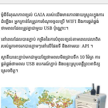
ម៉ូនីទ័រគុណភាពខ្យល់ GAIA របស់យើងមានភាពងាយស្រួលក្នុងការ
ដំឡើង៖ អ្នកគ្រាន់តែត្រូវការចំណុចចូលប្រើ WIFI និងការផ្គត់ផ្គង់
ថាមពលដែលត្រូវគ្នាជាមួយ USB ប៉ុណ្ណោះ។
នៅពេលដែលបានភ្ជាប់ កម្រិតនៃការបំពុលខ្យល់តាមពេលវេលាពិត
របស់អ្នកអាចរកបានភ្លាមៗនៅលើផែនទី និងតាមរយៈ API ។
ស្ថានីយនេះភ្ជាប់មកជាមួយខ្សែថាមពលមិនជ្រាបទឹក 10 ម៉ែត្រ ការ
ផ្គត់ផ្គង់ថាមពល USB ឧបករណ៍ភ្ជាប់ និងបន្ទះស្រូបពន្លឺព្រះអាទិត្យ
ស្រេចចិត្ត។