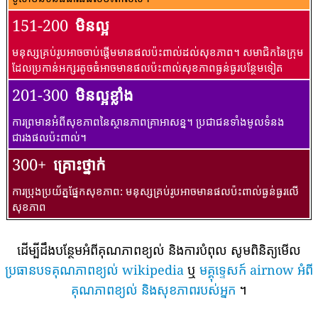
151-200
មិនល្អ
មនុស្សគ្រប់រូបអាចចាប់ផ្តើមមានផលប៉ះពាល់ដល់សុខភាព។ សមាជិកនៃក្រុម
ដែលប្រកាន់អក្សរតូចធំអាចមានផលប៉ះពាល់សុខភាពធ្ងន់ធ្ងរបន្ថែមទៀត
201-300
មិនល្អខ្លាំង
ការព្រមានអំពីសុខភាពនៃស្ថានភាពគ្រាអាសន្ន។ ប្រជាជនទាំងមូលទំនង
ជារងផលប៉ះពាល់។
300+
គ្រោះថ្នាក់
ការប្រុងប្រយ័ត្នផ្នែកសុខភាព: មនុស្សគ្រប់រូបអាចមានផលប៉ះពាល់ធ្ងន់ធ្ងរលើ
សុខភាព
ដើម្បីដឹងបន្ថែមអំពីគុណភាពខ្យល់ និងការបំពុល សូមពិនិត្យមើល
ប្រធានបទគុណភាពខ្យល់ wikipedia
ឬ
មគ្គុទ្ទេសក៍ airnow អំពី
គុណភាពខ្យល់ និងសុខភាពរបស់អ្នក
។