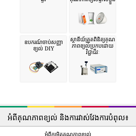
ស្ថានីយ៍ត្រួតពិនិត្យគុណ
ឧបករណ៍ចាប់សញ្ញា
ភាពខ្យល់ប្រកបដោយ
ខ្យល់ DIY
វិជ្ជាជីវៈ
អំពីគុណភាពខ្យល់ និងការវាស់វែងការបំពុល៖
អំពីកម្រិតគុណភាពខ្យល់