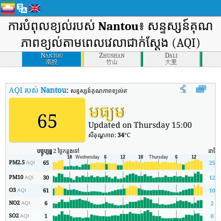
ការបំពុលខ្យល់របស់
Nantou
៖ សន្ទស្សន៍គុណ
ភាពខ្យល់តាមពេលវេលាជាក់ស្តែង (AQI)
Nantou
Zhushan
Dali
南投
竹山
大里
AQI របស់
Nantou
:
សន្ទស្សន៍គុណភាពខ្យល់តាមពេលវេលាពិតរបស់ Nantou (AQI)។
មធ្យម
65
Updated on Thursday 15:00
សីតុណ្ហភាព:
34
°C
បច្ចុប្បន្ន
2 ថ្ងៃកន្លងទៅ
នាទី
PM2.5
65
25
AQI
PM10
30
12
AQI
O3
61
10
AQI
NO2
6
2
AQI
SO2
1
0
AQI