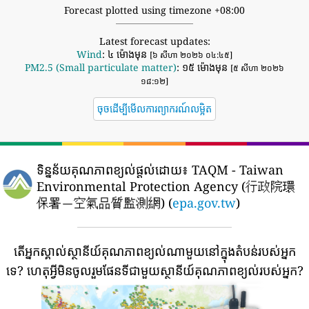
Forecast plotted using timezone +08:00
Latest forecast updates:
Wind
: ៤ ម៉ោងមុន
[៦ សីហា ២០២៦ ០៤:៤៥]
PM2.5 (Small particulate matter)
: ១៥ ម៉ោងមុន
[៥ សីហា ២០២៦
១៨:១២]
ចុចដើម្បីមើលការព្យាករណ៍លម្អិត
ទិន្នន័យគុណភាពខ្យល់ផ្តល់ដោយ៖
TAQM - Taiwan
Environmental Protection Agency (行政院環
保署－空氣品質監測網) (
epa.gov.tw
)
តើអ្នកស្គាល់ស្ថានីយ៍គុណភាពខ្យល់ណាមួយនៅក្នុងតំបន់របស់អ្នក
ទេ?
ហេតុអ្វីមិនចូលរួមផែនទីជាមួយស្ថានីយ៍គុណភាពខ្យល់របស់អ្នក?