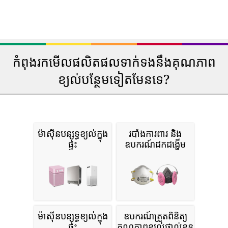
កំពុងរកមើលផលិតផលទាក់ទងនឹងគុណភាព
ខ្យល់បន្ថែមទៀតមែនទេ?
ម៉ាស៊ីនបន្សុទ្ធខ្យល់ក្នុង
របាំងការពារ និង
ផ្ទះ
ឧបករណ៍ដកដង្ហើម
ម៉ាស៊ីនបន្សុទ្ធខ្យល់ក្នុង
ឧបករណ៍ត្រួតពិនិត្យ
ផ្ទះ
គុណភាពខ្យល់ផ្ទាល់ខ្លួន