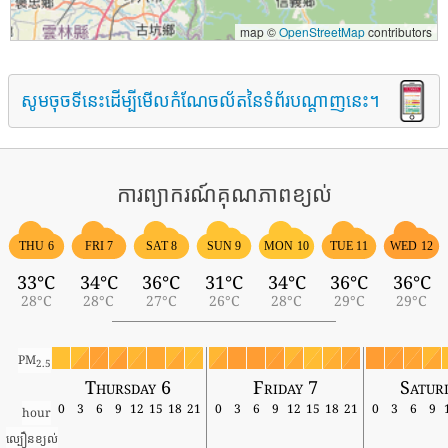
map ©
OpenStreetMap
contributors
សូមចុចទីនេះដើម្បីមើលកំណែចល័តនៃទំព័របណ្តាញនេះ។
ការព្យាករណ៍គុណភាពខ្យល់
THU 6
FRI 7
SAT 8
SUN 9
MON 10
TUE 11
WED 12
33°C
34°C
36°C
31°C
34°C
36°C
36°C
28°C
28°C
27°C
26°C
28°C
29°C
29°C
PM
2.5
Thursday 6
Friday 7
Satur
0
3
6
9
12
15
18
21
0
3
6
9
12
15
18
21
0
3
6
9
hour
ល្បឿនខ្យល់