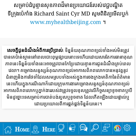
សម្រាប់ដំបូន្មានសុខភាពដ៏មានប្រយោជន៍របស់វេជ្ជបណ្ឌិត
ទីក្រុងប៉េកាំង Richard Saint Cyr MD សូមពិនិត្យមើលប្លក់
www.myhealthbeijing.com
។
សេចក្តីជូនដំណឹងអំពីការប្រើប្រាស់
: ទិន្នន័យគុណភាពខ្យល់ទាំងអស់មិនត្រូវ
បានគេប៉ាន់ស្មាននៅពេលបោះពុម្ភផ្សាយនោះទេហើយដោយសារតែការធានាគុណ
ភាពនេះទិន្នន័យទាំងនេះអាចត្រូវបានកែប្រែដោយគ្មានការជូនដំណឹងគ្រប់ពេល
វេលា។ គម្រោងសន្ទស្សន៍គុណភាពខ្យល់អាកាសពិភពលោកបានអនុវត្តនូវ
ជំនាញនិងការថែទាំដែលសមស្របទាំងអស់ក្នុងការចងក្រងមាតិកានៃព័ត៌មាន
នេះហើយក្នុងករណីណាក៏ដោយក្រុមការងារគម្រោងសន្ទស្សន៍គុណភាពខ្យល់
អាកាសពិភពលោកឬភ្នាក់ងាររបស់វាត្រូវទទួលខុសត្រូវលើកិច្ចសន្យាខូចខាតឬបើ
មិនដូច្នោះទេសម្រាប់ការបាត់បង់របួសឬខូចខាត ដែលកើតឡើងដោយផ្ទាល់ឬ
ដោយប្រយោលពីការផ្គត់ផ្គង់ទិន្នន័យនេះ។
Home
Here