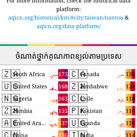
For more information, check the historical data
platform:
aqicn.org/historical/km/#city:taiwan/nantou
&
aqicn.org/data-platform/
ចំណាត់ថ្នាក់គុណភាពខ្យល់តាមប្រទេស
🇿🇦
🇨🇦
173
130
South Africa
Canada
🇺🇸
🇿🇼
168
124
United States
Zimbabwe
🇳🇬
🇨🇱
163
118
Nigeria
Chile
🇿🇲
🇵🇰
155
116
Zambia
Pakistan
🇦🇪
🇺🇬
137
116
United Arab Emirates
Uganda
🇨🇳
🇮🇳
136
114
China
India