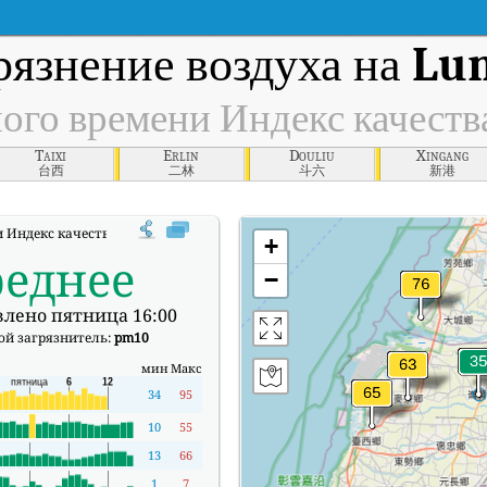
рязнение воздуха на
Lu
ного времени Индекс качеств
Taixi
Erlin
Douliu
Xingang
台西
二林
斗六
新港
 Индекс качества воздуха (АКИ).
+
реднее
−
лено пятница 16:00
ой загрязнитель:
pm10
мин
Макс
34
95
10
55
13
66
1
7