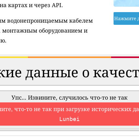
а картах и через API.
Нажмите 
вым водонепроницаемым кабелем
, монтажным оборудованием и
ю.
ие данные о качест
Упс... Извините, случилось что-то не так
ите, что-то не так при загрузке исторических д
Lunbei