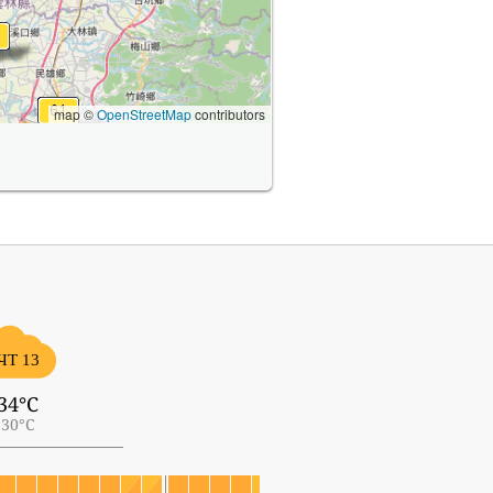
map ©
OpenStreetMap
contributors
ЧТ 13
34°C
30°C