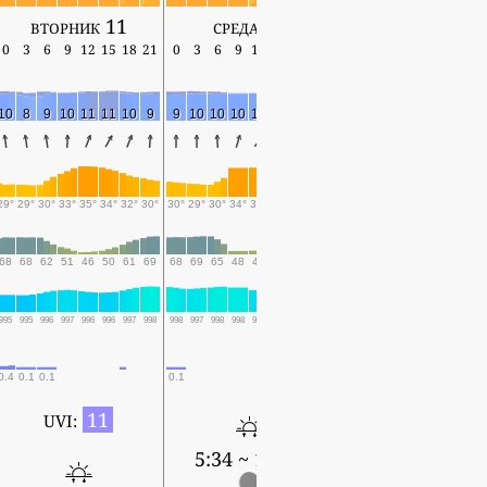
вторник 11
среда 12
четверг 13
0
3
6
9
12
15
18
21
0
3
6
9
12
15
18
21
0
3
6
9
12
15
18
10
8
9
10
11
11
10
9
9
10
10
10
10
10
9
9
8
7
7
8
9
6
6
29°
29°
30°
33°
35°
34°
32°
30°
30°
29°
30°
34°
34°
33°
32°
31°
30°
30°
31°
34°
33°
32°
32°
68
68
62
51
46
50
61
69
68
69
65
48
48
52
55
58
63
63
55
47
49
48
49
995
995
996
997
996
996
997
998
998
997
998
998
997
997
998
998
998
998
998
998
997
997
999
0.4
0.1
0.1
0.1
0.1
0.4
11
UVI:
5:34 ~ 18:36
5:34 ~ 18:35