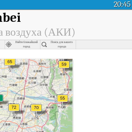
20:45
nbei
а воздуха (АКИ)
Найти ближайший
Поиск для вашего
город
города