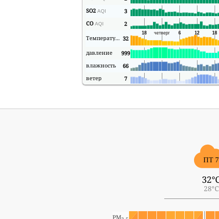
SO2
3
AQI
CO
2
AQI
Температура
32
давление
999
влажность
66
ветер
7
ПТ 
32°
28°C
PM