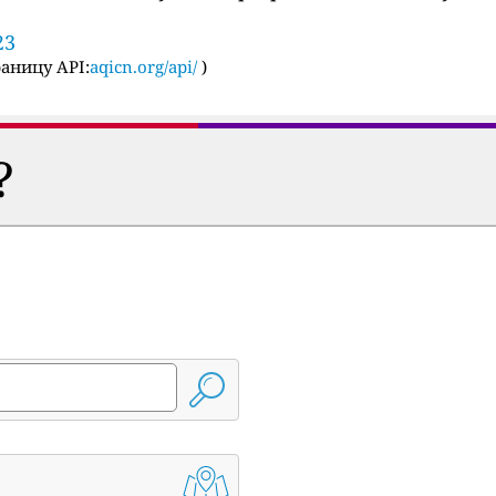
23
аницу API:
aqicn.org/api/
)
?