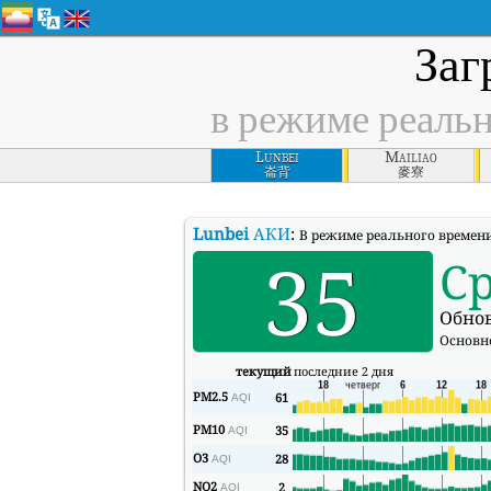
Заг
в режиме реаль
Lunbei
Mailiao
崙背
麥寮
Lunbei
АКИ
:
В режиме реального времени
35
С
Обнов
Основн
текущий
последние 2 дня
PM2.5
61
AQI
PM10
35
AQI
O3
28
AQI
NO2
2
AQI