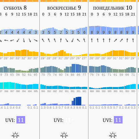
суббота 8
воскресенье 9
понедельник 10
3
6
9
12
15
18
21
0
3
6
9
12
15
18
21
0
3
6
9
12
15
18
21
2
4
4
4
4
4
3
3
5
5
2
5
3
5
6
8
9
9
9
8
8
9
9
9°
28°
30°
32°
32°
30°
30°
29°
28°
28°
31°
28°
26°
26°
27°
28°
28°
28°
30°
31°
31°
30°
29°
69
73
65
56
52
61
65
70
75
74
60
74
88
86
77
76
74
81
71
61
59
66
71
97
998
997
996
994
994
995
994
992
992
992
991
991
991
991
989
988
990
990
990
991
993
995
.4
1.1
0.4
0.4
0.1
0.1
1.3
0.6
1.3
0.7
0.8
4.3
8.6
0.1
0.1
0.1
0.5
0.5
0.7
0.1
0.4
0.3
11
11+
11
UVI:
UVI:
UVI: