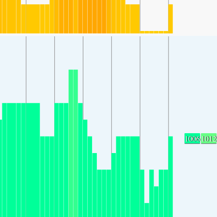
1006
1012