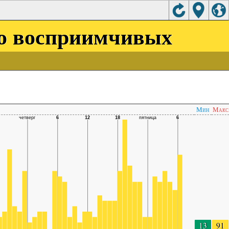
бо восприимчивых
Мин
Макс
13
91