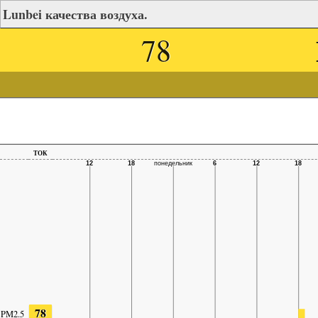
Lunbei качества воздуха.
78
ток
78
PM2.5