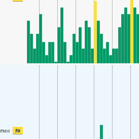
50
PM10