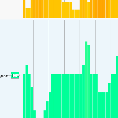
1009
давление