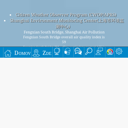
Citizen Weather Observer Program (CWOP/APRS)
Shanghai Environment Monitoring Center(上海市环境监
测中心)
Fengxian South Bridge, Shanghai Air Pollution
Fengxian South Bridge overall air quality index is
59
Fengxian South Bridge PM
(fine particulate matter) AQI is
2.5
Domov
Zde
59 - Fengxian South Bridge PM
(PM10 (Respirable
10
particulate matter)) AQI is 30 - Fengxian South Bridge NO
2
(Nitrogen Dioxide) AQI is 6 - Fengxian South Bridge SO
2
(Sulphur Dioxide) AQI is 3 - Fengxian South Bridge O
(Ozone)
3
AQI is 33 - Fengxian South Bridge CO (Carbon Monoxide) AQI
is 3 -
Zaregistrujte se do našeho bezplatného měsíčního
seznamu adresátů a získejte upozornění, když budou k
dispozici nové články.
předložit