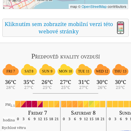
map ©
OpenStreetMap
contributors
Kliknutím sem zobrazíte mobilní verzi této
webové stránky
Předpověď kvality ovzduší
FRI 7
SAT 8
SUN 9
MON 10
TUE 11
WED 12
THU 13
36°C
35°C
26°C
27°C
31°C
30°C
30°C
28°C
27°C
25°C
25°C
27°C
26°C
25°C
PM
2.5
Friday 7
Saturday 8
Sund
0
3
6
9
12
15
18
21
0
3
6
9
12
15
18
21
0
3
6
9
hodina
Rychlost větru