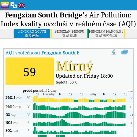
Fengxian South Bridge
's Air Pollution:
Index kvality ovzduší v reálném čase (AQI)
Fengxian South
Fengxian Fengpu
Fengxian Nanqiao New Cit
Bridge
奉贤南桥
奉贤奉浦
奉贤南桥新城
AQI společnosti
Fengxian South Bridge
:
Index kvality vzduchu v 
Mírný
59
Updated on Friday 18:00
teplota:
33
°C
proud
poslední 2 dny
min
PM2.5
59
38
AQI
PM10
30
16
AQI
O3
33
21
AQI
NO2
6
4
AQI
SO2
3
2
AQI