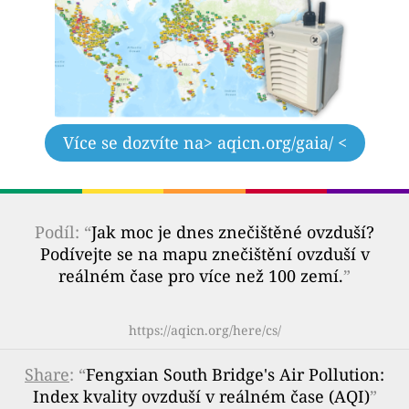
Více se dozvíte na
> aqicn.org/gaia/ <
Podíl: “
Jak moc je dnes znečištěné ovzduší?
Podívejte se na mapu znečištění ovzduší v
reálném čase pro více než 100 zemí.
”
https://aqicn.org/here/cs/
Share
: “
Fengxian South Bridge's Air Pollution:
Index kvality ovzduší v reálném čase (AQI)
”