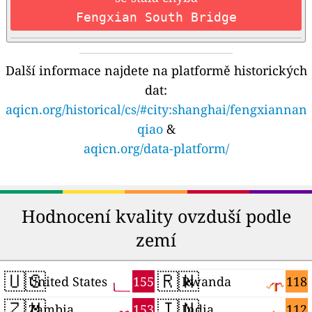
Fengxian South Bridge
Další informace najdete na platformě historických
dat:
aqicn.org/historical/cs/#city:shanghai/fengxiannan
qiao
&
aqicn.org/data-platform/
Hodnocení kvality ovzduší podle
zemí
🇺🇸
🇷🇼
155
118
United States
Rwanda
🇿🇲
🇮🇳
153
112
Zambia
India