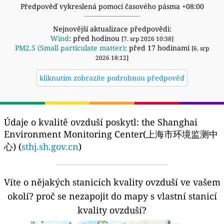
Předpověď vykreslená pomocí časového pásma +08:00
Nejnovější aktualizace předpovědi:
Wind
: před hodinou
[7. srp 2026 10:38]
PM2.5 (Small particulate matter)
: před 17 hodinami
[6. srp
2026 18:12]
kliknutím zobrazíte podrobnou předpověď
Údaje o kvalitě ovzduší poskytl:
the Shanghai
Environment Monitoring Center(上海市环境监测中
心) (
sthj.sh.gov.cn
)
Víte o nějakých stanicích kvality ovzduší ve vašem
okolí?
proč se nezapojit do mapy s vlastní stanicí
kvality ovzduší?