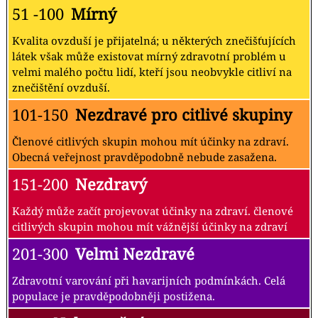
51 -100
Mírný
Kvalita ovzduší je přijatelná; u některých znečišťujících
látek však může existovat mírný zdravotní problém u
velmi malého počtu lidí, kteří jsou neobvykle citliví na
znečištění ovzduší.
101-150
Nezdravé pro citlivé skupiny
Členové citlivých skupin mohou mít účinky na zdraví.
Obecná veřejnost pravděpodobně nebude zasažena.
151-200
Nezdravý
Každý může začít projevovat účinky na zdraví. členové
citlivých skupin mohou mít vážnější účinky na zdraví
201-300
Velmi Nezdravé
Zdravotní varování při havarijních podmínkách. Celá
populace je pravděpodobněji postižena.