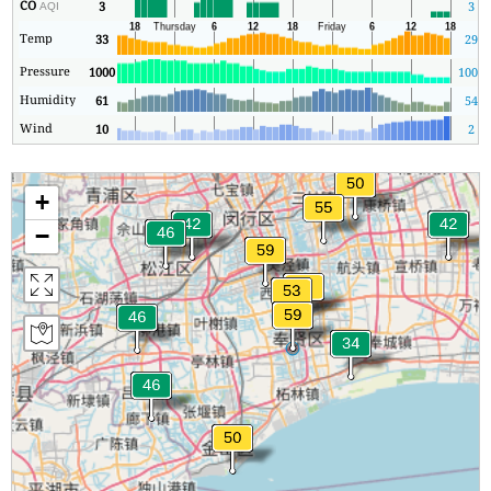
CO
3
3
AQI
Temp
33
29
Pressure
1000
1000
Humidity
61
54
Wind
10
2
+
−