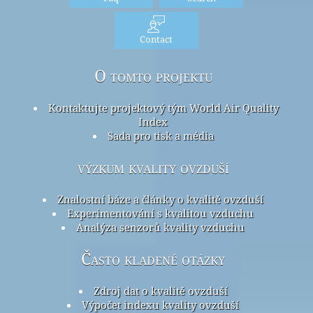
Contact
O tomto projektu
Kontaktujte projektový tým World Air Quality
Index
Sada pro tisk a média
výzkum kvality ovzduší
Znalostní báze a články o kvalitě ovzduší
Experimentování s kvalitou vzduchu
Analýza senzorů kvality vzduchu
Často kladené otázky
Zdroj dat o kvalitě ovzduší
Výpočet indexu kvality ovzduší