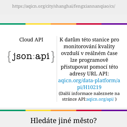
https://aqicn.org/city/shanghai/fengxiannanqiao/cs/
Cloud API
K datům této stanice pro
monitorování kvality
ovzduší v reálném čase
lze programově
přistupovat pomocí této
adresy URL API:
aqicn.org/data-platform/a
pi/H10219
(
Další informace naleznete na
stránce API:
aqicn.org/api/
)
Hledáte jiné město?