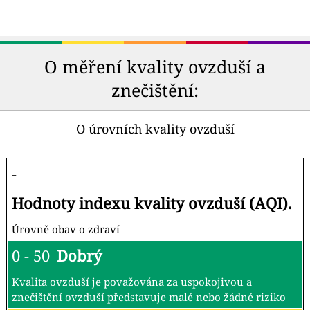
O měření kvality ovzduší a
znečištění:
O úrovních kvality ovzduší
-
Hodnoty indexu kvality ovzduší (AQI).
Úrovně obav o zdraví
0 - 50
Dobrý
Kvalita ovzduší je považována za uspokojivou a
znečištění ovzduší představuje malé nebo žádné riziko