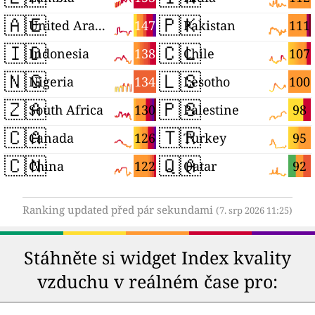
🇦🇪
🇵🇰
147
111
United Arab Emirates
Pakistan
🇮🇩
🇨🇱
138
107
Indonesia
Chile
🇳🇬
🇱🇸
134
100
Nigeria
Lesotho
🇿🇦
🇵🇸
130
98
South Africa
Palestine
🇨🇦
🇹🇷
126
95
Canada
Turkey
🇨🇳
🇶🇦
122
92
China
Qatar
Ranking updated před pár sekundami
(7. srp 2026 11:25)
Stáhněte si widget Index kvality
vzduchu v reálném čase pro: