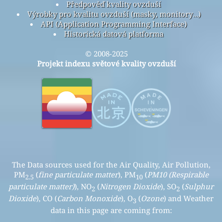
Předpověď kvality ovzduší
Výrobky pro kvalitu ovzduší (masky, monitory…)
API (Application Programming Interface)
Historická datová platforma
© 2008-2025
Projekt indexu světové kvality ovzduší
The Data sources used for the Air Quality, Air Pollution,
PM
(
fine particulate matter
), PM
(
PM10 (Respirable
2.5
10
particulate matter)
), NO
(
Nitrogen Dioxide
), SO
(
Sulphur
2
2
Dioxide
), CO (
Carbon Monoxide
), O
(
Ozone
) and Weather
3
data in this page are coming from: