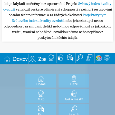
údaje kdykoli změněny bez upozornění. Projekt
Světový index kvality
ovzduší
vynaložil veškeré přiměřené schopnosti a péči při sestavování
obsahu těchto informací a za žádných okolností
Projektový tým
Světového indexu kvality ovzduší
nebo jeho zástupci nesou
odpovědnost za smluvní, delikt nebo jinou odpovědnost za jakoukoliv
ztrátu, zranění nebo škodu vzniklou přímo nebo nepřímo z
poskytování těchto údajů.
Domov
Zde
Home
Here
Map
Get a mask!
Faq
Search