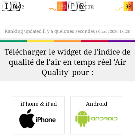
🇮🇳
🇵🇪
131
98
Inde
Pérou
Ranking updated il y a quelques secondes
(8 août 2026 18:25)
Télécharger le widget de l'indice de
qualité de l'air en temps réel 'Air
Quality' pour :
iPhone & iPad
Android