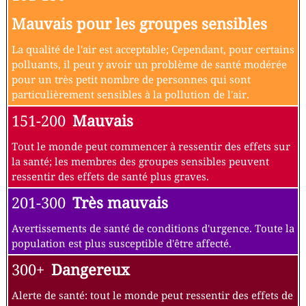
Mauvais pour les groupes sensibles
La qualité de l'air est acceptable; Cependant, pour certains
polluants, il peut y avoir un problème de santé modérée
pour un très petit nombre de personnes qui sont
particulièrement sensibles à la pollution de l'air.
151-200
Mauvais
Tout le monde peut commencer à ressentir des effets sur
la santé; les membres des groupes sensibles peuvent
ressentir des effets de santé plus graves.
201-300
Très mauvais
Avertissements de santé de conditions d'urgence. Toute la
population est plus susceptible d'être affecté.
300+
Dangereux
Alerte de santé: tout le monde peut ressentir des effets de