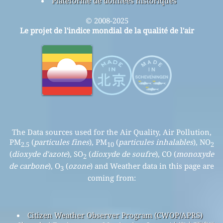
Plateforme de données historiques
© 2008-2025
Le projet de l'indice mondial de la qualité de l'air
The Data sources used for the Air Quality, Air Pollution,
PM
(
particules fines
), PM
(
particules inhalables
), NO
2.5
10
2
(
dioxyde d'azote
), SO
(
dioxyde de soufre
), CO (
monoxyde
2
de carbone
), O
(
ozone
) and Weather data in this page are
3
coming from:
Citizen Weather Observer Program (CWOP/APRS)