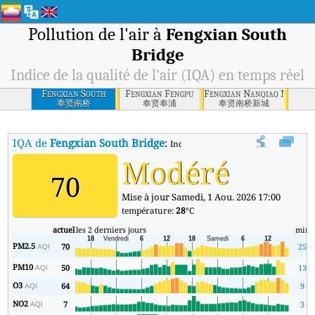
Pollution de l'air à
Fengxian South
Bridge
Indice de la qualité de l'air (IQA) en temps réel
Fengxian South
Fengxian Fengpu
Fengxian Nanqiao New Cit
Bridge
奉贤南桥
奉贤奉浦
奉贤南桥新城
IQA de
Fengxian South Bridge
:
Indice de la qualité de l'air (IQA) à
Modéré
70
Mise à jour Samedi, 1 Aou. 2026 17:00
température:
28
°C
actuel
les 2 derniers jours
min
PM2.5
70
25
AQI
PM10
50
13
AQI
O3
64
9
AQI
NO2
7
3
AQI