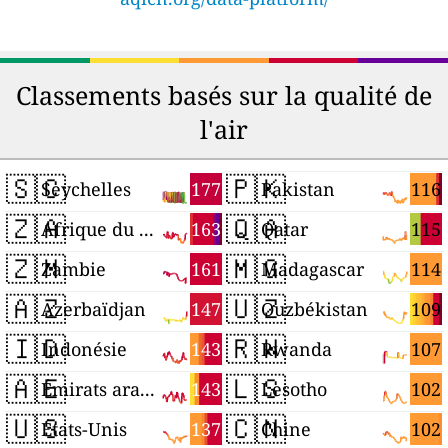
Classements basés sur la qualité de
l'air
🇸🇨
🇵🇰
177
116
Seychelles
Pakistan
🇿🇦
🇶🇦
163
115
Afrique du Sud
Qatar
🇿🇲
🇲🇬
161
114
Zambie
Madagascar
🇦🇿
🇺🇿
147
109
Azerbaïdjan
Ouzbékistan
🇮🇩
🇷🇼
143
107
Indonésie
Rwanda
🇦🇪
🇱🇸
143
102
Émirats arabes unis
Lesotho
🇺🇸
🇨🇳
137
102
États-Unis
Chine