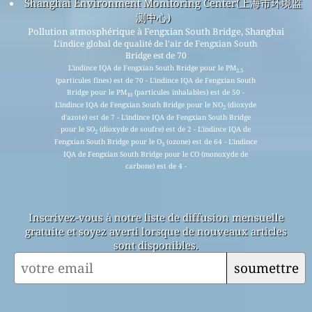
Shanghai Environment Monitoring Center(上海市环境监
测中心)
Pollution atmosphérique à Fengxian South Bridge, Shanghai
L'indice global de qualité de l'air de Fengxian South
Bridge est de 70
L'indince IQA de Fengxian South Bridge pour le PM
2.5
(particules fines) est de 70 - L'indince IQA de Fengxian South
Bridge pour le PM
(particules inhalables) est de 50 -
10
L'indince IQA de Fengxian South Bridge pour le NO
(dioxyde
2
d'azote) est de 7 - L'indince IQA de Fengxian South Bridge
pour le SO
(dioxyde de soufre) est de 2 - L'indince IQA de
2
Fengxian South Bridge pour le O
(ozone) est de 64 - L'indince
3
IQA de Fengxian South Bridge pour le CO (monoxyde de
carbone) est de 4 -
Inscrivez-vous à notre liste de diffusion mensuelle
gratuite et soyez averti lorsque de nouveaux articles
sont disponibles.
soumettre