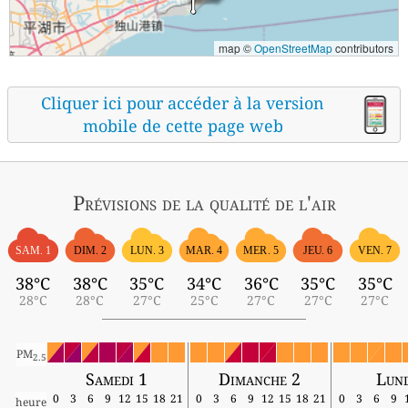
map ©
OpenStreetMap
contributors
Cliquer ici pour accéder à la version
mobile de cette page web
Prévisions
de la qualité de l'air
SAM. 1
DIM. 2
LUN. 3
MAR. 4
MER. 5
JEU. 6
VEN. 7
38°C
38°C
35°C
34°C
36°C
35°C
35°C
28°C
28°C
27°C
25°C
27°C
27°C
27°C
PM
2.5
Samedi 1
Dimanche 2
Lund
0
3
6
9
12
15
18
21
0
3
6
9
12
15
18
21
0
3
6
9
heure