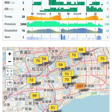
SO2
2
2
AQI
CO
4
3
AQI
Temp.
28
26
Pression
1006
1006
Humidité
76
41
Vent
1
1
+
−