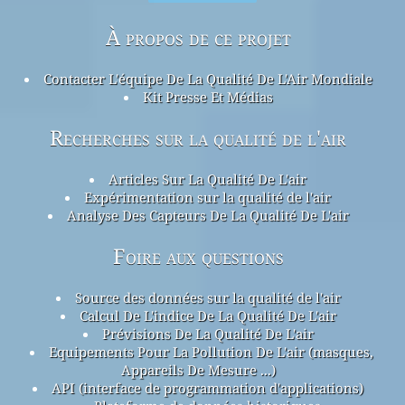
À propos de ce projet
Contacter L'équipe De La Qualité De L'Air Mondiale
Kit Presse Et Médias
Recherches sur la qualité de l'air
Articles Sur La Qualité De L'air
Expérimentation sur la qualité de l'air
Analyse Des Capteurs De La Qualité De L'air
Foire aux questions
Source des données sur la qualité de l'air
Calcul De L'indice De La Qualité De L'air
Prévisions De La Qualité De L'air
Equipements Pour La Pollution De L'air (masques,
Appareils De Mesure ...)
API (interface de programmation d'applications)