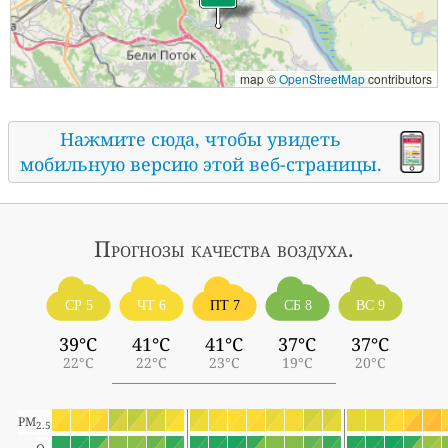
map ©
OpenStreetMap
contributors
Нажмите сюда, чтобы увидеть
мобильную версию этой веб-страницы.
Прогнозы
качества воздуха.
СР 5
ЧТ 6
ПТ 7
СБ 8
ВС 9
39°C
41°C
41°C
37°C
37°C
22°C
22°C
23°C
19°C
20°C
PM
2.5