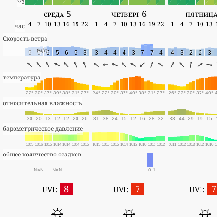
O
3
среда 5
четверг 6
пятница
4
7
10
13
16
19
22
1
4
7
10
13
16
19
22
1
4
7
10
13
час
Скорость ветра
(м/с)
5
5
6
5
6
5
3
3
4
4
4
3
7
7
4
4
3
2
2
3
температура
22°
30°
37°
39°
38°
31°
27°
24°
22°
30°
37°
40°
38°
31°
27°
26°
23°
30°
37°
40°
относительная влажность
30
20
13
12
12
20
26
31
38
24
15
12
16
28
32
33
44
29
19
15
барометрическое давление
1015
1016
1015
1014
1014
1014
1015
1015
1015
1015
1014
1012
1010
1011
1012
1011
1012
1013
1012
1010
1
общее количество осадков
NaN
NaN
0.1
8
7
7
UVI:
UVI:
UVI: