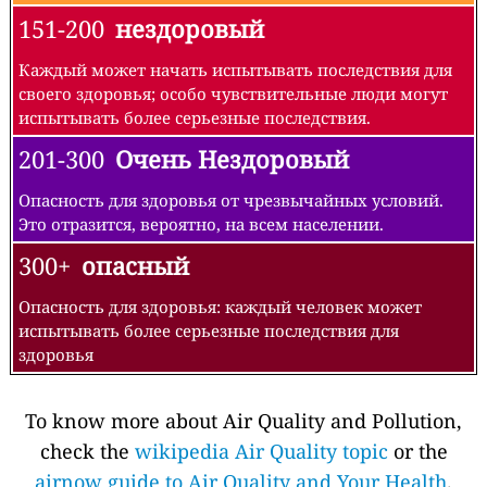
151-200
нездоровый
Каждый может начать испытывать последствия для
своего здоровья; особо чувствительные люди могут
испытывать более серьезные последствия.
201-300
Очень Нездоровый
Опасность для здоровья от чрезвычайных условий.
Это отразится, вероятно, на всем населении.
300+
опасный
Опасность для здоровья: каждый человек может
испытывать более серьезные последствия для
здоровья
To know more about Air Quality and Pollution,
check the
wikipedia Air Quality topic
or the
airnow guide to Air Quality and Your Health
.