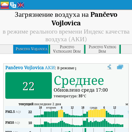
Загрязнение воздуха на
Pančevo
Vojlovica
в режиме реального времени Индекс качества
воздуха (АКИ)
Pancevo
Pancevo Vatrog
Pancevo Vojlovica
Vatrogasni Dom
Dom
Pančevo Vojlovica
АКИ
:
В режиме реального времени Индекс каче
Среднее
22
Обновлено среда 17:00
температура:
35
°C
текущий
последние 2 дня
ми
PM2.5
22
17
AQI
PM10
10
6
AQI