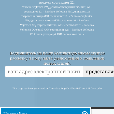
воздуха составляет 22.
Pančevo Vojlovica PM
(тонкодисперсных частиц) АКИ
2.5
составляет 22. - Pančevo Vojlovica PM
(вдыхаемых
10
твердых частиц) АКИ составляет 10. - Pančevo Vojlovica
NO
(диоксида азота) АКИ составляет 6. - Pančevo
2
Vojlovica SO
(сернистый газ) АКИ составляет 7. - Pančevo
2
Vojlovica O
(озон) АКИ составляет n/a. - Pančevo Vojlovica
3
CO (окись углерода) АКИ составляет n/a. -
Подпишитесь на нашу бесплатную ежемесячную
рассылку и получайте уведомления о появлении
новых статей.
представля
This page has been generated on Thursday, Aug 6th 2026, 01:57 am CST from jp2n