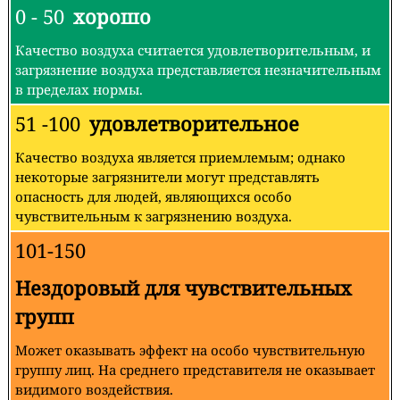
0 - 50
хорошо
Качество воздуха считается удовлетворительным, и
загрязнение воздуха представляется незначительным
в пределах нормы.
51 -100
удовлетворительное
Качество воздуха является приемлемым; однако
некоторые загрязнители могут представлять
опасность для людей, являющихся особо
чувствительным к загрязнению воздуха.
101-150
Нездоровый для чувствительных
групп
Может оказывать эффект на особо чувствительную
группу лиц. На среднего представителя не оказывает
видимого воздействия.