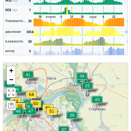
NO2
6
4
AQI
SO2
7
4
AQI
Температура
35
21
давление
1014
101
влажность
20
16
ветер
3
1
+
−