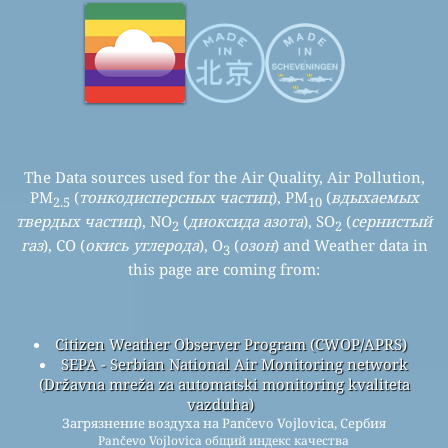
The Data sources used for the Air Quality, Air Pollution,
PM
(
тонкодисперсных частиц
), PM
(
вдыхаемых
2.5
10
твердых частиц
), NO
(
диоксида азота
), SO
(
сернистый
2
2
газ
), CO (
окись углерода
), O
(
озон
) and Weather data in
3
this page are coming from:
Citizen Weather Observer Program (CWOP/APRS)
SEPA - Serbian National Air Monitoring network
(Državna mreža za automatski monitoring kvaliteta
vazduha)
Загрязнение воздуха на Pančevo Vojlovica, Сербия
Pančevo Vojlovica общий индекс качества