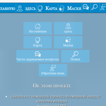
главную
здесь
Карта
Маски
На главную
здесь
Карта
Маски
Часто задаваемые вопросы
Поиск
Обратная связь
Об этом проекте
Связаться с командой проекта Всемирный индекс
качества воздуха
пресса и СМИ