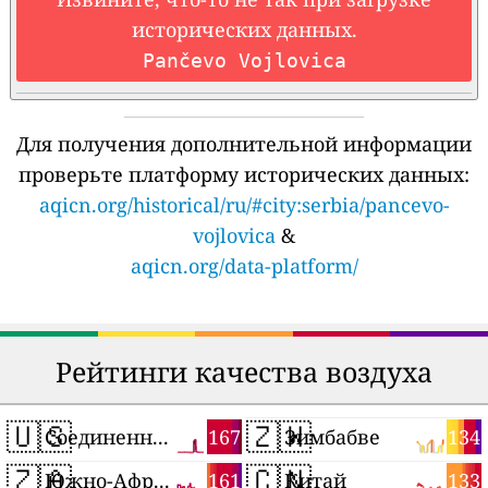
исторических данных.
Pančevo Vojlovica
Для получения дополнительной информации
проверьте платформу исторических данных:
aqicn.org/historical/ru/#city:serbia/pancevo-
vojlovica
&
aqicn.org/data-platform/
Рейтинги качества воздуха
🇺🇸
🇿🇼
167
134
Соединенные Штаты
Зимбабве
🇿🇦
🇨🇳
161
133
Южно-Африканская Республика
Китай