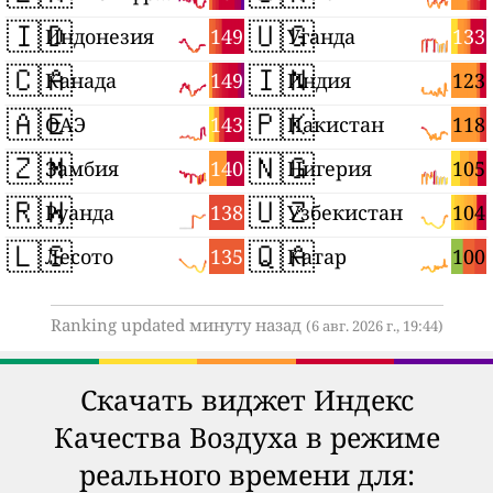
🇮🇩
🇺🇬
149
133
Индонезия
Уганда
🇨🇦
🇮🇳
149
123
Канада
Индия
🇦🇪
🇵🇰
143
118
ОАЭ
Пакистан
🇿🇲
🇳🇬
140
105
Замбия
Нигерия
🇷🇼
🇺🇿
138
104
Руанда
Узбекистан
🇱🇸
🇶🇦
135
100
Лесото
Катар
Ranking updated минуту назад
(6 авг. 2026 г., 19:44)
Скачать виджет Индекс
Качества Воздуха в режиме
реального времени для: