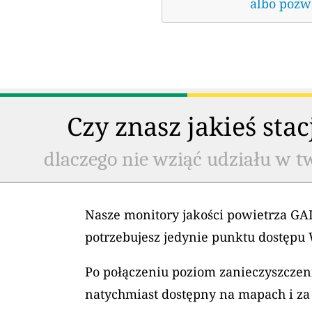
albo pozwó
Czy znasz jakieś sta
dlaczego nie wziąć udziału w t
Nasze monitory jakości powietrza GAI
potrzebujesz jedynie punktu dostępu 
Po połączeniu poziom zanieczyszczeni
natychmiast dostępny na mapach i za