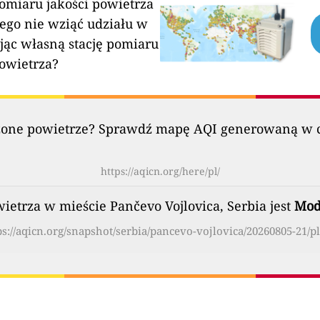
pomiaru jakości powietrza
ego nie wziąć udziału w
jąc własną stację pomiaru
powietrza?
szczone powietrze? Sprawdź mapę AQI generowaną w c
https://aqicn.org/here/pl/
ietrza w mieście Pančevo Vojlovica, Serbia jest
Mod
ps://aqicn.org/snapshot/serbia/pancevo-vojlovica/20260805-21/pl