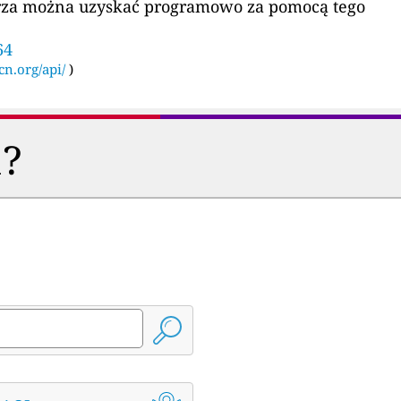
etrza można uzyskać programowo za pomocą tego
64
cn.org/api/
)
a?