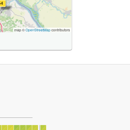
map ©
OpenStreetMap
contributors