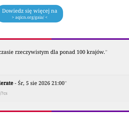
Dowiedz się więcej na
> aqicn.org/gaia/ <
zasie rzeczywistym dla ponad 100 krajów.
”
erate
- Śr, 5 sie 2026 21:00
”
/?cs