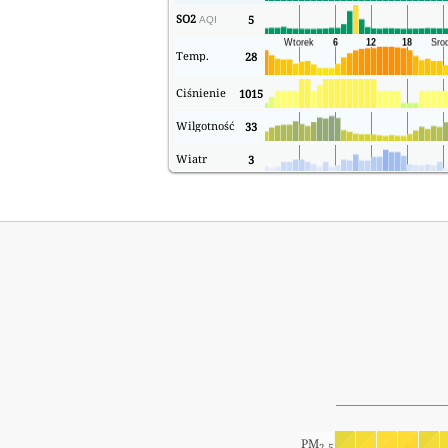
SO2
5
AQI
Temp.
28
Ciśnienie
1015
Wilgotność
33
Wiatr
3
PM
2.5