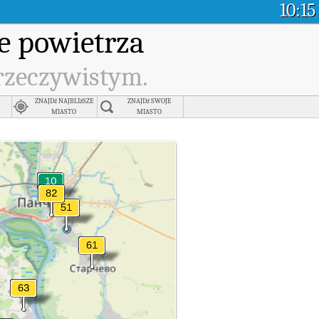
10:15
e powietrza
 rzeczywistym.
ZNAJDź NAJBLIżSZE
ZNAJDź SWOJE
MIASTO
MIASTO