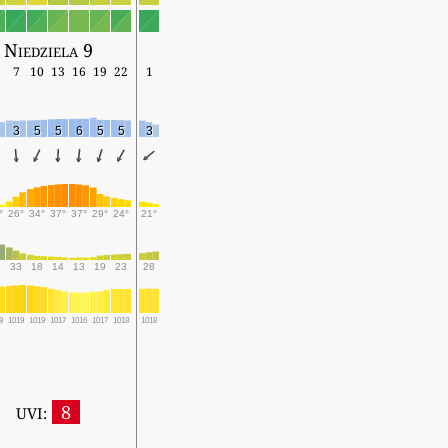
Niedziela 9
7
10
13
16
19
22
1
3
5
5
6
5
5
3
°
26°
34°
37°
37°
29°
24°
21°
2
33
18
14
13
19
23
28
8
1019
1019
1017
1016
1017
1018
1018
8
UVI: