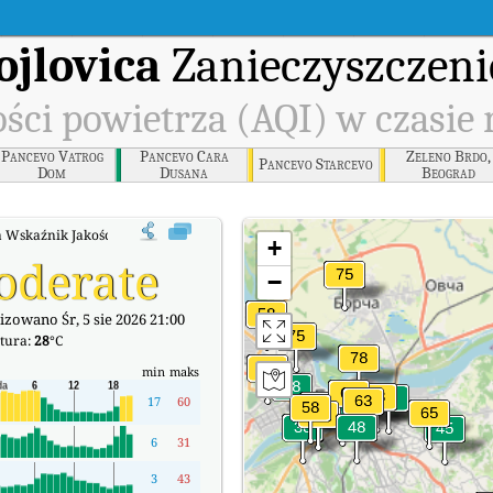
ojlovica
Zanieczyszczeni
ści powietrza (AQI) w czasie
Pancevo Vatrog
Pancevo Cara
Zeleno Brdo,
Pancevo Starcevo
Dom
Dusana
Beograd
 Wskaźnik Jakości Powietrza (AQI) w czasie rzeczywistym.
+
oderate
−
izowano Śr, 5 sie 2026 21:00
tura:
28
°C
min
maks
17
60
6
31
3
43