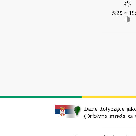
5:29 ~ 19
Dane dotyczące jako
(Državna mreža za a