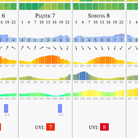
 6
Piątek 7
Sobota 8
16
19
22
1
4
7
10
13
16
19
22
1
4
7
10
13
16
19
22
1
4
7
7
4
4
3
2
2
3
4
6
5
5
5
4
5
6
6
7
7
5
3
8°
31°
27°
26°
23°
30°
37°
40°
40°
30°
27°
22°
20°
25°
33°
37°
37°
31°
27°
22°
20
16
28
32
33
44
29
19
15
14
30
46
60
87
63
36
22
20
26
32
45
5
010
1011
1012
1011
1012
1013
1012
1010
1009
1009
1012
1012
1015
1016
1016
1014
1013
1014
1016
1017
101
0.1
0.1
7
8
UVI:
UVI: