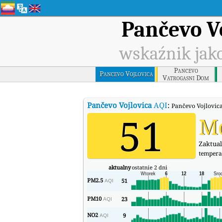
Pančevo V
wskaźnik jako
Pancevo
Pancevo Vojlovica
Vatrogasni Dom
Pančevo Vojlovica
AQI
:
Pančevo Vojlovica
51
M
Zaktual
tempera
aktualny
ostatnie 2 dni
PM2.5
51
AQI
PM10
23
AQI
NO2
9
AQI