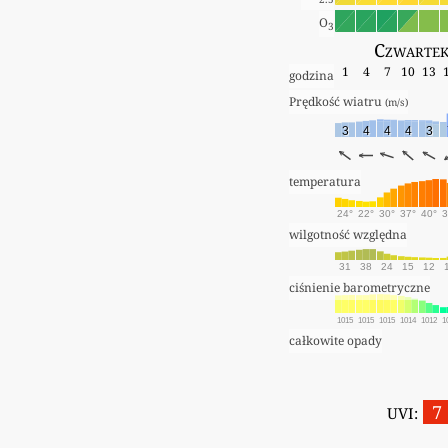
O
3
Czwartek
1
4
7
10
13
godzina
Prędkość wiatru 
(m/s)
3
4
4
4
3
temperatura
24°
22°
30°
37°
40°
3
wilgotność względna
31
38
24
15
12
ciśnienie barometryczne
1015
1015
1015
1014
1012
1
całkowite opady
7
UVI: