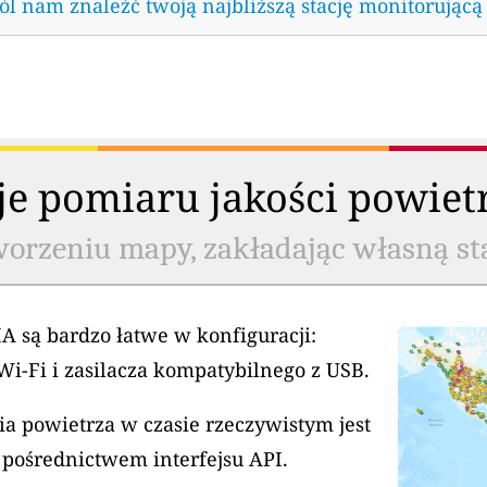
l nam znaleźć twoją najbliższą stację monitorującą
cje pomiaru jakości powiet
worzeniu mapy, zakładając własną st
A są bardzo łatwe w konfiguracji:
Wi-Fi i zasilacza kompatybilnego z USB.
a powietrza w czasie rzeczywistym jest
 pośrednictwem interfejsu API.