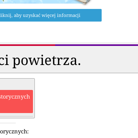
liknij, aby uzyskać więcej informacji
ci powietrza.
storycznych
torycznych: