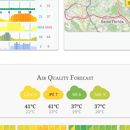
4
55
21
37
1014
1016
16
64
1
6
Air Quality
Forecast
CZW 6
PT 7
SB 8
NIE 9
41°C
41°C
37°C
37°C
22°C
23°C
19°C
20°C