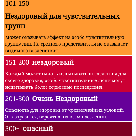
101-150
Нездоровый для чувствительных
групп
Может оказывать эффект на особо чувствительную
группу лиц. На среднего представителя не оказывает
видимого воздействия.
151-200
нездоровый
Каждый может начать испытывать последствия для
своего здоровья; особо чувствительные люди могут
испытывать более серьезные последствия.
201-300
Очень Нездоровый
Опасность для здоровья от чрезвычайных условий.
Это отразится, вероятно, на всем населении.
300+
опасный