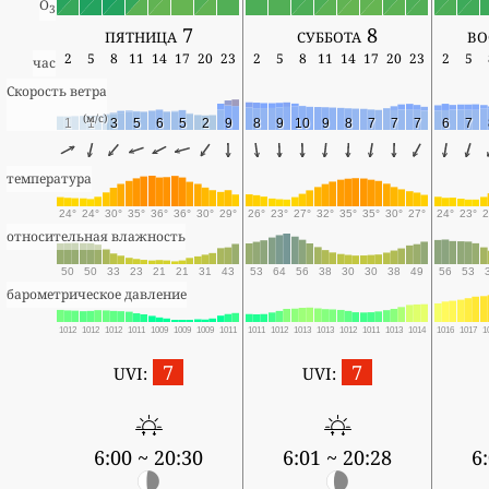
O
3
пятница 7
суббота 8
во
2
5
8
11
14
17
20
23
2
5
8
11
14
17
20
23
2
5
час
Скорость ветра
(м/с)
1
1
3
5
6
5
2
9
8
9
10
9
8
7
7
7
6
7
температура
24°
24°
30°
35°
36°
36°
30°
29°
26°
23°
27°
32°
35°
35°
30°
27°
24°
23°
2
относительная влажность
50
50
33
23
21
21
31
43
53
64
56
38
30
30
38
49
56
53
барометрическое давление
1012
1012
1012
1011
1009
1009
1009
1011
1011
1012
1013
1013
1012
1011
1013
1014
1016
1017
1
7
7
UVI:
UVI:
6:00 ~ 20:30
6:01 ~ 20:28
6