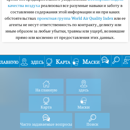
качества воздуха
реализовал все разумные навыки и заботу в
составлении содержания этой информации и ни при каких
обстоятельствах
проектная группа World Air Quality Index
или ее
агенты не несут ответственность по контракту, деликту или
иным образом за любые убытки, травмы или ущерб, возникшие
прямо или косвенно от предоставления этих данных.
главную
здесь
Карта
Маски
На главную
здесь
Карта
Маски
Часто задаваемые вопросы
Поиск