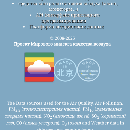
средства контроля состояния воздуха (маски,
мониторы ...)
API (интерфейс прикладного
программирования)
Платформа исторических данных
© 2008-2025
Проект Мирового индекса качества воздуха
The Data sources used for the Air Quality, Air Pollution,
PM
(
тонкодисперсных частиц
), PM
(
вдыхаемых
2.5
10
твердых частиц
), NO
(
диоксида азота
), SO
(
сернистый
2
2
газ
), CO (
окись углерода
), O
(
озон
) and Weather data in
3
this page are coming from: