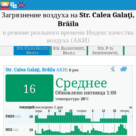
Загрязнение воздуха на
Str. Calea Galaţi,
Brăila
в режиме реального времени Индекс качества
воздуха (АКИ)
Str. Calea Galati,
Str. Baldovinesti,
Str. P-ta
Braila
Braila
Independentei,
Braila
Str. Calea Galaţi, Brăila
АКИ
:
В режиме реального времени Индекс
Среднее
16
Обновлено пятница 1:00
температура:
26
°C
текущий
последние 2 дня
ми
PM10
16
14
AQI
NO2
19
6
AQI