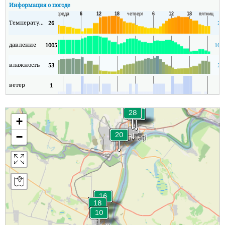
Информация о погоде
Температура
26
20
давление
1005
100
влажность
53
25
ветер
1
1
+
−