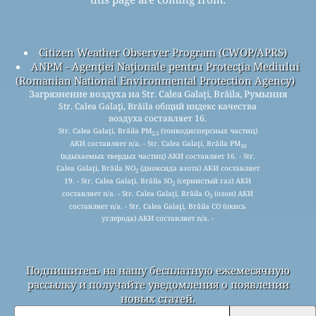
Citizen Weather Observer Program (CWOP/APRS)
ANPM - Agenţiei Naţionale pentru Protecţia Mediului
(Romanian National Environmental Protection Agency)
Загрязнение воздуха на Str. Calea Galaţi, Brăila, Румыния
Str. Calea Galaţi, Brăila общий индекс качества
воздуха составляет 16.
Str. Calea Galaţi, Brăila PM
(тонкодисперсных частиц)
2.5
АКИ составляет n/a. - Str. Calea Galaţi, Brăila PM
10
(вдыхаемых твердых частиц) АКИ составляет 16. - Str.
Calea Galaţi, Brăila NO
(диоксида азота) АКИ составляет
2
19. - Str. Calea Galaţi, Brăila SO
(сернистый газ) АКИ
2
составляет n/a. - Str. Calea Galaţi, Brăila O
(озон) АКИ
3
составляет n/a. - Str. Calea Galaţi, Brăila CO (окись
углерода) АКИ составляет n/a. -
Подпишитесь на нашу бесплатную ежемесячную
рассылку и получайте уведомления о появлении
новых статей.