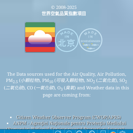
© 2008-2025
世界空氣品質指數項目
The Data sources used for the Air Quality, Air Pollution,
PM
(
小顆粒物
), PM
(
可吸入顆粒物
), NO
(
二氧化氮
), SO
2.5
10
2
2
(
二氧化硫
), CO (
一氧化碳
), O
(
臭氧
) and Weather data in this
3
page are coming from:
Citizen Weather Observer Program (CWOP/APRS)
ANPM - Agenţiei Naţionale pentru Protecţia Mediului
(Romanian National Environmental Protection Agency)