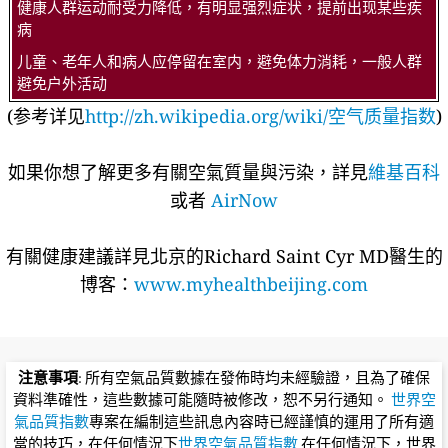
健康人群运动耐受力降低，有明显强烈症状，提前出现某些疾
病
儿童、老年人和病人应停留在室内，避免体力消耗，一般人群
避免户外活动
(参考详见
http://zh.wikipedia.org/wiki/空气质量指数
)
如果你想了解更多有關空氣質量與污染，詳見
維基百科
或者
AirNow
有關健康建議詳​​見北京的Richard Saint Cyr MD醫生的
博客：
www.myhealthbeijing.com
注意事項
: 所有空氣品質數據在發佈時均未經驗證，且為了確保
資料準確性，這些數據可能隨時被修改，恕不另行通知。
世界空
氣品質指數
專案在編制這些訊息內容時已經謹慎的運用了所有適
當的技巧，在任何情況下
世界空氣品質指數
在任何情況下，世界