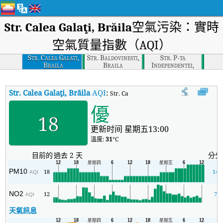
Str. Calea Galaţi, Brăila
空氣污染：實時
空氣質量指數（AQI）
Str. Calea Galati,
Str. Baldovinesti,
Str. P-ta
Braila
Braila
Independentei,
Braila
Str. Calea Galaţi, Brăila
AQI
:
Str. Calea Galaţi, Brăila實時空氣質
優
18
更新时间 星期五13:00
溫度:
31
°C
目前的
過去 2 天
分分
PM10
18
14
AQI
NO2
12
7
AQI
天氣訊息