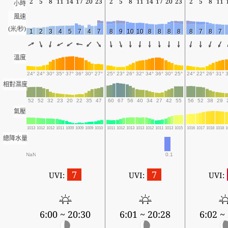
2
5
8
11
14
17
20
23
2
5
8
11
14
17
20
23
2
5
8
11
小時
風速
(米/秒)
1
2
3
4
5
7
4
7
8
9
10
10
8
8
8
8
8
7
8
7
溫度
24°
24°
30°
35°
37°
36°
30°
27°
25°
23°
26°
32°
34°
36°
30°
25°
24°
22°
26°
31°
相對濕度
52
52
32
23
20
22
35
47
60
67
56
40
34
27
42
55
56
52
38
29
氣壓
1013
1012
1012
1011
1009
1009
1009
1010
1011
1012
1013
1013
1012
1011
1013
1015
1016
1017
1018
1018
1
總降水量
NaN
0.1
7
7
UVI:
UVI:
UVI:
6:00 ~ 20:30
6:01 ~ 20:28
6:02 ~