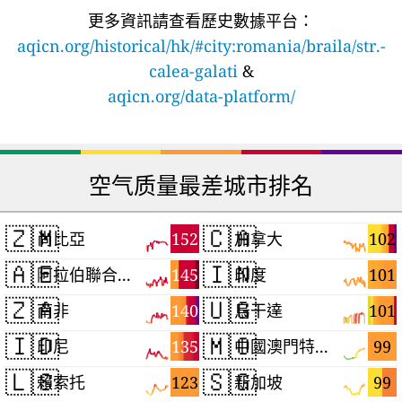
更多資訊請查看歷史數據平台：
aqicn.org/historical/hk/#city:romania/braila/str.-
calea-galati
&
aqicn.org/data-platform/
空气质量最差城市排名
🇿🇲
🇨🇦
152
102
尚比亞
加拿大
🇦🇪
🇮🇳
145
101
阿拉伯聯合大公國
印度
🇿🇦
🇺🇬
140
101
南非
烏干達
🇮🇩
🇲🇴
135
99
印尼
中國澳門特別行政區
🇱🇸
🇸🇬
123
99
賴索托
新加坡