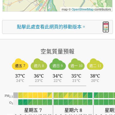
map ©
OpenStreetMap
contributors
點擊此處查看此網頁的移動版本。
空氣質量預報
週五 7
週六 8
週日 9
週一 10
週二 11
37°C
36°C
34°C
35°C
38°C
24°C
23°C
22°C
21°C
20°C
PM
2.5
O
3
星期五 7
星期六 8
星期