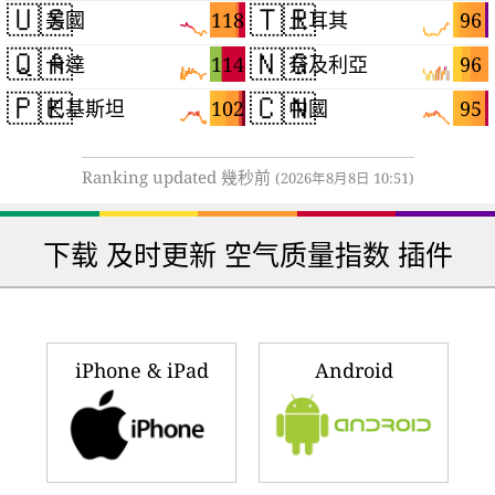
🇺🇸
🇹🇷
118
96
美國
土耳其
🇶🇦
🇳🇬
114
96
卡達
奈及利亞
🇵🇰
🇨🇳
102
95
巴基斯坦
中國
Ranking updated 幾秒前
(2026年8月8日 10:51)
下载 及时更新 空气质量指数 插件
iPhone & iPad
Android