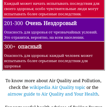
Каждый может начать испытывать последствия для
своего здоровья; особо чувствительные люди могут
испытывать более серьезные последствия.
201-300
Очень Нездоровый
Опасность для здоровья от чрезвычайных условий.
Это отразится, вероятно, на всем населении.
300+
опасный
Опасность для здоровья: каждый человек может
испытывать более серьезные последствия для
здоровья
To know more about Air Quality and Pollution,
check the
wikipedia Air Quality topic
or the
airnow guide to Air Quality and Your Health
.