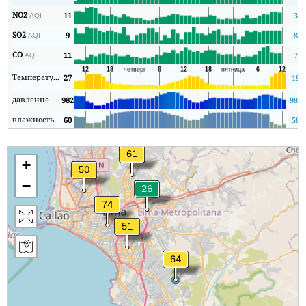
NO2
11
3
AQI
SO2
9
8
AQI
CO
11
7
AQI
Температура
27
19
давление
982
980
влажность
60
58
+
−