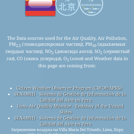
The Data sources used for the Air Quality, Air Pollution,
PM
(
тонкодисперсных частиц
), PM
(
вдыхаемых
2.5
10
твердых частиц
), NO
(
диоксида азота
), SO
(
сернистый
2
2
газ
), CO (
окись углерода
), O
(
озон
) and Weather data in
3
this page are coming from:
Citizen Weather Observer Program (CWOP/APRS)
SENAMHI - Sistema de Gestión de Información de la
Calidad del Aire en Peru
Lima Air Quality Monitor - Embassy of the United
States
SENAMHI - Sistema de Gestión de Información de la
Calidad del Aire en Peru
Загрязнение воздуха на Villa Maria Del Triunfo, Lima, Перу