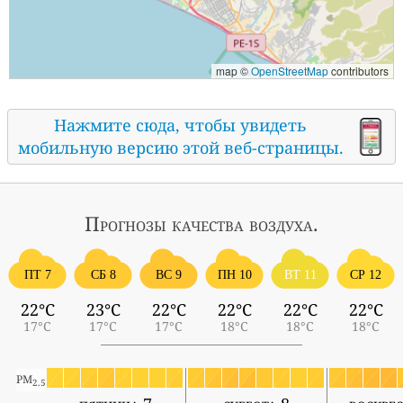
map ©
OpenStreetMap
contributors
Нажмите сюда, чтобы увидеть
мобильную версию этой веб-страницы.
Прогнозы
качества воздуха.
ПТ 7
СБ 8
ВС 9
ПН 10
ВТ 11
СР 12
22°C
23°C
22°C
22°C
22°C
22°C
17°C
17°C
17°C
18°C
18°C
18°C
PM
2.5