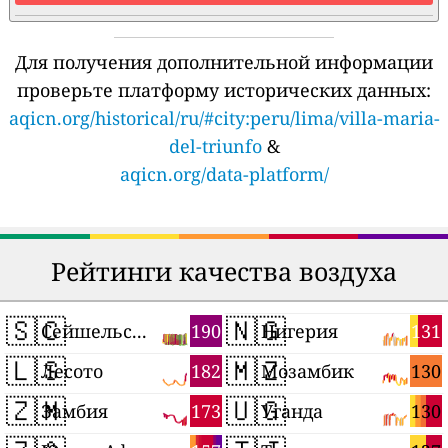
Для получения дополнительной информации
проверьте платформу исторических данных:
aqicn.org/historical/ru/#city:peru/lima/villa-maria-
del-triunfo
&
aqicn.org/data-platform/
Рейтинги качества воздуха
🇸🇨
🇳🇬
190
131
Сейшельские Острова
Нигерия
🇱🇸
🇲🇿
182
130
Лесото
Мозамбик
🇿🇲
🇺🇬
173
130
Замбия
Уганда