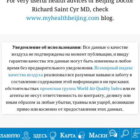
For very useful health advices of Beijing Doctor
Richard Saint Cyr MD, check
www.myhealthbeijing.com
blog.
Уведомление об использовании
: Все данные о качестве
воздуха не подтверждены на момент публикации, и ввиду
гарантии качества эти данные могут быть изменены в любое
время без предварительного уведомления.
Всемирный индекс
качества воздуха
реализовал все разумные навыки и заботу в
составлении содержания этой информации и ни при каких
обстоятельствах
проектная группа World Air Quality Index
или ее
агенты не несут ответственность по контракту, деликту или
иным образом за любые убытки, травмы или ущерб, возникшие
прямо или косвенно от предоставления этих данных.
главную
здесь
Карта
Маски