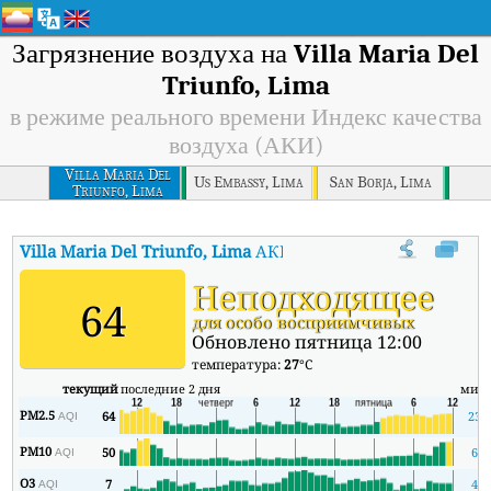
Загрязнение воздуха на
Villa Maria Del
Triunfo, Lima
в режиме реального времени Индекс качества
воздуха (АКИ)
Villa Maria Del
Us Embassy, Lima
San Borja, Lima
Triunfo, Lima
Villa Maria Del Triunfo, Lima
АКИ
:
В режиме реального времени
Неподходящее
64
для особо восприимчивых
Обновлено пятница 12:00
температура:
27
°C
текущий
последние 2 дня
мин
PM2.5
64
23
AQI
PM10
50
6
AQI
O3
7
4
AQI