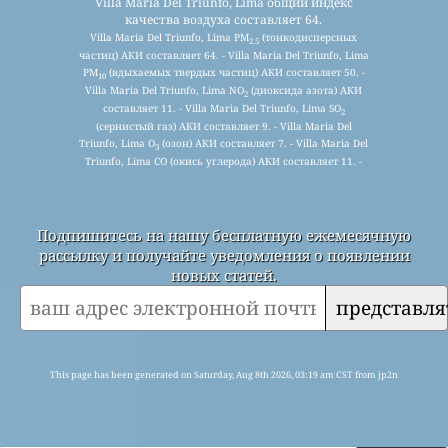
Villa Maria Del Triunfo, Lima общий индекс
качества воздуха составляет 64.
Villa Maria Del Triunfo, Lima PM
(тонкодисперсных
2.5
частиц) АКИ составляет 64. - Villa Maria Del Triunfo, Lima
PM
(вдыхаемых твердых частиц) АКИ составляет 50. -
10
Villa Maria Del Triunfo, Lima NO
(диоксида азота) АКИ
2
составляет 11. - Villa Maria Del Triunfo, Lima SO
2
(сернистый газ) АКИ составляет 9. - Villa Maria Del
Triunfo, Lima O
(озон) АКИ составляет 7. - Villa Maria Del
3
Triunfo, Lima CO (окись углерода) АКИ составляет 11. -
Подпишитесь на нашу бесплатную ежемесячную
рассылку и получайте уведомления о появлении
новых статей.
представля
This page has been generated on Saturday, Aug 8th 2026, 03:19 am CST from jp2n