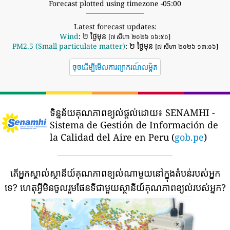
Forecast plotted using timezone -05:00
Latest forecast updates:
Wind
: ២ ថ្ងៃមុន
[៧ សីហា ២០២៦ ១៦:៥០]
PM2.5 (Small particulate matter)
: ២ ថ្ងៃមុន
[៧ សីហា ២០២៦ ១៣:០៦]
ចុចដើម្បីមើលការព្យាករណ៍លម្អិត
ទិន្នន័យគុណភាពខ្យល់ផ្តល់ដោយ៖
SENAMHI -
Sistema de Gestión de Información de
la Calidad del Aire en Peru (
gob.pe
)
តើអ្នកស្គាល់ស្ថានីយ៍គុណភាពខ្យល់ណាមួយនៅក្នុងតំបន់របស់អ្នក
ទេ?
ហេតុអ្វីមិនចូលរួមផែនទីជាមួយស្ថានីយ៍គុណភាពខ្យល់របស់អ្នក?