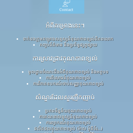
Contact
អំពីគម្រោងនេះ។
ទាក់ទងក្រុមគម្រោងសន្ទស្សន៍គុណភាពខ្យល់ពិភពលោក
កញ្ចប់ព័ត៌មាន និងប្រព័ន្ធផ្សព្វផ្សាយ
ការស្រាវជ្រាវគុណភាពខ្យល់
មូលដ្ឋានចំណេះដឹងអំពីគុណភាពខ្យល់ និងអត្ថបទ
ការពិសោធន៍គុណភាពខ្យល់
ការវិភាគឧបករណ៍ចាប់សញ្ញាគុណភាពខ្យល់
សំណួរដែលសួរញឹកញាប់
ប្រភពទិន្នន័យគុណភាពខ្យល់
ការគណនាសន្ទស្សន៍គុណភាពខ្យល់
ការព្យាករណ៍គុណភាពខ្យល់
ផលិតផលគុណភាពខ្យល់ (ម៉ាស ម៉ូនីទ័រ...)