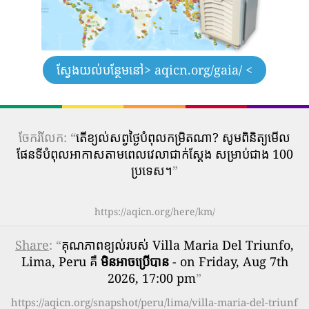
ស្វែងយល់បន្ថែមនៅ
> aqicn.org/gaia/ <
ចែករំលែក: “
តើ​ខ្យល់​សព្វថ្ងៃ​បំពុល​កម្រិត​ណា? សូមពិនិត្យមើល
ផែនទីបំពុលអាកាសតាមពេលវេលាជាក់ស្តែង សម្រាប់ជាង 100
ប្រទេស។
”
https://aqicn.org/here/km/
Share
: “
គុណភាពខ្យល់របស់ Villa Maria Del Triunfo,
Lima, Peru គឺ
មិនអាចប្រើបាន
- on Friday, Aug 7th
2026, 17:00 pm
”
https://aqicn.org/snapshot/peru/lima/villa-maria-del-triunf