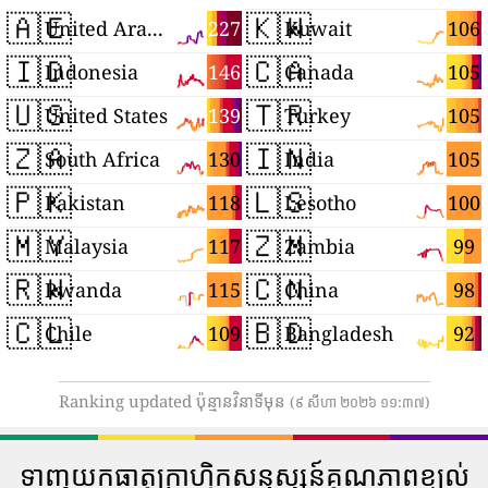
🇦🇪
🇰🇼
227
106
United Arab Emirates
Kuwait
🇮🇩
🇨🇦
146
105
Indonesia
Canada
🇺🇸
🇹🇷
139
105
United States
Turkey
🇿🇦
🇮🇳
130
105
South Africa
India
🇵🇰
🇱🇸
118
100
Pakistan
Lesotho
🇲🇾
🇿🇲
117
99
Malaysia
Zambia
🇷🇼
🇨🇳
115
98
Rwanda
China
🇨🇱
🇧🇩
109
92
Chile
Bangladesh
Ranking updated ប៉ុន្មានវិនាទីមុន
(៩ សីហា ២០២៦ ១១:៣៧)
ទាញយកធាតុក្រាហ្វិកសន្ទស្សន៍គុណភាពខ្យល់