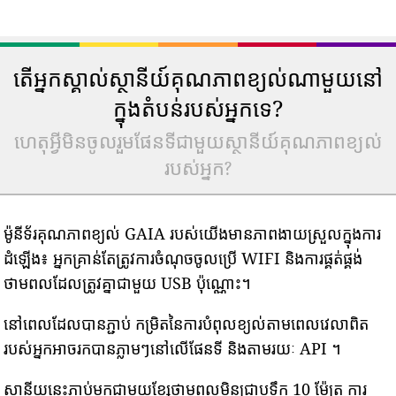
តើអ្នកស្គាល់ស្ថានីយ៍គុណភាពខ្យល់ណាមួយនៅ
ក្នុងតំបន់របស់អ្នកទេ?
ហេតុអ្វីមិនចូលរួមផែនទីជាមួយស្ថានីយ៍គុណភាពខ្យល់
របស់អ្នក?
ម៉ូនីទ័រគុណភាពខ្យល់ GAIA របស់យើងមានភាពងាយស្រួលក្នុងការ
ដំឡើង៖ អ្នកគ្រាន់តែត្រូវការចំណុចចូលប្រើ WIFI និងការផ្គត់ផ្គង់
ថាមពលដែលត្រូវគ្នាជាមួយ USB ប៉ុណ្ណោះ។
នៅពេលដែលបានភ្ជាប់ កម្រិតនៃការបំពុលខ្យល់តាមពេលវេលាពិត
របស់អ្នកអាចរកបានភ្លាមៗនៅលើផែនទី និងតាមរយៈ API ។
ស្ថានីយនេះភ្ជាប់មកជាមួយខ្សែថាមពលមិនជ្រាបទឹក 10 ម៉ែត្រ ការ