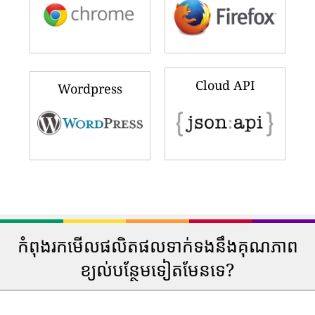
Cloud API
Wordpress
កំពុងរកមើលផលិតផលទាក់ទងនឹងគុណភាព
ខ្យល់បន្ថែមទៀតមែនទេ?