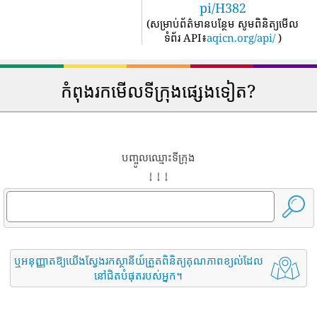
pi/H382
(
សម្រាប់ព័ត៌មានបន្ថែម សូមពិនិត្យមើល
ទំព័រ API៖
aqicn.org/api/
)
កំពុងរកមើលទីក្រុងផ្សេងទៀត?
បញ្ចូលឈ្មោះទីក្រុង
↓ ↓ ↓
ឬអនុញ្ញាតឱ្យយើងស្វែងរកស្ថានីយ៍ត្រួតពិនិត្យគុណភាពខ្យល់ដែល
នៅជិតបំផុតរបស់អ្នក។