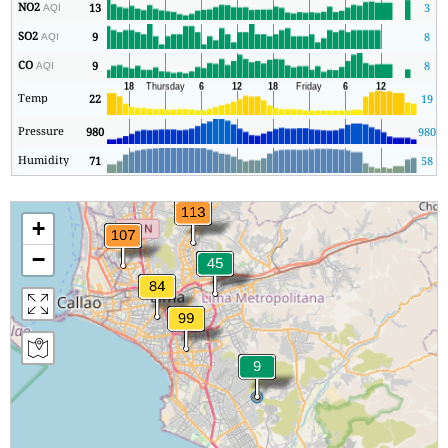
NO2
13
3
AQI
SO2
9
8
AQI
CO
9
8
AQI
Temp
22
19
Pressure
980
980
Humidity
71
58
+
−