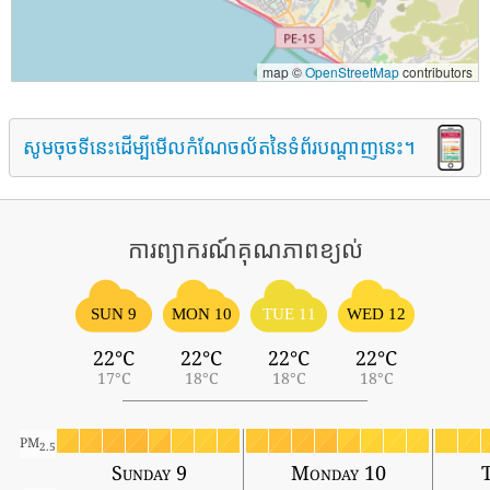
map ©
OpenStreetMap
contributors
សូមចុចទីនេះដើម្បីមើលកំណែចល័តនៃទំព័របណ្តាញនេះ។
ការព្យាករណ៍គុណភាពខ្យល់
SUN 9
MON 10
TUE 11
WED 12
22°C
22°C
22°C
22°C
17°C
18°C
18°C
18°C
PM
2.5
Sunday 9
Monday 10
T