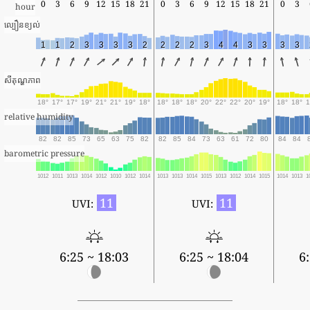
0
3
6
9
12
15
18
21
0
3
6
9
12
15
18
21
0
3
hour
ល្បឿនខ្យល់
1
1
2
3
3
3
3
2
2
2
2
3
4
4
3
3
3
3
សីតុណ្ហភាព
18°
17°
17°
19°
21°
21°
19°
18°
18°
18°
18°
20°
22°
22°
20°
19°
18°
18°
1
relative humidity
82
82
85
73
65
63
75
82
82
85
84
73
63
61
72
80
84
84
barometric pressure
1012
1011
1013
1014
1012
1010
1012
1014
1013
1013
1014
1015
1013
1012
1014
1015
1014
1013
1
11
11
UVI:
UVI:
6:25 ~ 18:03
6:25 ~ 18:04
6