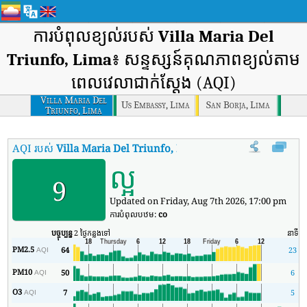
ការបំពុលខ្យល់របស់
Villa Maria Del
Triunfo, Lima
៖ សន្ទស្សន៍គុណភាពខ្យល់តាម
ពេលវេលាជាក់ស្តែង (AQI)
Villa Maria Del
Us Embassy, Lima
San Borja, Lima
Triunfo, Lima
AQI របស់
Villa Maria Del Triunfo, Lima
:
សន្ទស្សន៍គុណភាពខ្យល់តាមពេ
ល្អ
9
Updated on Friday, Aug 7th 2026, 17:00 pm
ការបំពុលបឋម:
co
បច្ចុប្បន្ន
2 ថ្ងៃកន្លងទៅ
នាទី
អត
PM2.5
64
23
AQI
PM10
50
6
AQI
O3
7
5
AQI