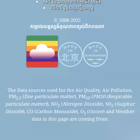
API (ចំណុចប្រទាក់កម្មវិធីកម្មវិធី)
វេទិកាទិន្នន័យប្រវត្តិសាស្ត្រ
© 2008-2025
គម្រោងសន្ទស្សន៍គុណភាពខ្យល់ពិភពលោក
The Data sources used for the Air Quality, Air Pollution,
PM
(
fine particulate matter
), PM
(
PM10 (Respirable
2.5
10
particulate matter)
), NO
(
Nitrogen Dioxide
), SO
(
Sulphur
2
2
Dioxide
), CO (
Carbon Monoxide
), O
(
Ozone
) and Weather
3
data in this page are coming from: