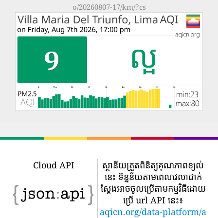
o/20260807-17/km/?cs
Cloud API
ស្ថានីយត្រួតពិនិត្យគុណភាពខ្យល់
នេះ ទិន្នន័យតាមពេលវេលាជាក់
ស្តែងអាចចូលប្រើតាមកម្មវិធីដោយ
ប្រើ url API នេះ៖
aqicn.org/data-platform/a