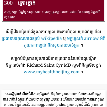
300+
គ្រោះថ្នាក់
ការប្រុងប្រយ័ត្នផ្នែកសុខភាព: មនុស្សគ្រប់រូបអាចមានផលប៉ះពាល់ធ្ងន់ធ្ងរលើ
សុខភាព
ដើម្បីដឹងបន្ថែមអំពីគុណភាពខ្យល់ និងការបំពុល សូមពិនិត្យមើល
ប្រធានបទគុណភាពខ្យល់ wikipedia
ឬ
មគ្គុទ្ទេសក៍ airnow អំពី
គុណភាពខ្យល់ និងសុខភាពរបស់អ្នក
។
សម្រាប់ដំបូន្មានសុខភាពដ៏មានប្រយោជន៍របស់វេជ្ជបណ្ឌិត
ទីក្រុងប៉េកាំង Richard Saint Cyr MD សូមពិនិត្យមើលប្លក់
www.myhealthbeijing.com
។
សេចក្តីជូនដំណឹងអំពីការប្រើប្រាស់
: ទិន្នន័យគុណភាពខ្យល់ទាំងអស់មិនត្រូវ
បានគេប៉ាន់ស្មាននៅពេលបោះពុម្ភផ្សាយនោះទេហើយដោយសារតែការធានាគុណ
ភាពនេះទិន្នន័យទាំងនេះអាចត្រូវបានកែប្រែដោយគ្មានការជូនដំណឹងគ្រប់ពេល