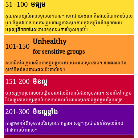
51 -100
មធ្យម
គុណភាពខ្យល់អាចទទួលយកបាន។ ទោះជាយ៉ាងណាក៏ដោយចំពោះការបំពុល
មួយចំនួនវាអាចមានការព្រួយបារម្ភខាងសុខភាពក្នុងកម្រិតតិចតួចចំពោះ
មនុស្សតិចតួចដែលងាយទទួលរងការបំពុលខ្យល់។
Unhealthy
101-150
for sensitive groups
សមាជិកនៃក្រុមរសើបអាចជួបប្រទះផលប៉ះពាល់សុខភាព។ សាធារណជន​
ទូទៅ​មិន​ទំនង​ជា​រង​ផល​ប៉ះពាល់​ទេ។
151-200
មិនល្អ
មនុស្សគ្រប់រូបអាចចាប់ផ្តើមមានផលប៉ះពាល់ដល់សុខភាព។ សមាជិកនៃក្រុម
ដែលប្រកាន់អក្សរតូចធំអាចមានផលប៉ះពាល់សុខភាពធ្ងន់ធ្ងរបន្ថែមទៀត
201-300
មិនល្អខ្លាំង
ការព្រមានអំពីសុខភាពនៃស្ថានភាពគ្រាអាសន្ន។ ប្រជាជនទាំងមូលទំនង
ជារងផលប៉ះពាល់។