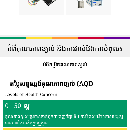
អំពីគុណភាពខ្យល់ និងការវាស់វែងការបំពុល៖
អំពីកម្រិតគុណភាពខ្យល់
-
តម្លៃសន្ទស្សន៍គុណភាពខ្យល់ (AQI)
Levels of Health Concern
0 - 50
ល្អ
គុណភាពខ្យល់ត្រូវបានចាត់ទុកថាពេញចិត្តហើយការបំពុលបរិយាកាសបង្កឱ្យ
មានហានិភ័យតិចតួចឬគ្មាន