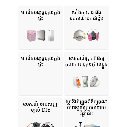
ម៉ាស៊ីនបន្សុទ្ធខ្យល់ក្នុង
របាំងការពារ និង
ផ្ទះ
ឧបករណ៍ដកដង្ហើម
ម៉ាស៊ីនបន្សុទ្ធខ្យល់ក្នុង
ឧបករណ៍ត្រួតពិនិត្យ
ផ្ទះ
គុណភាពខ្យល់ផ្ទាល់ខ្លួន
ស្ថានីយ៍ត្រួតពិនិត្យគុណ
ឧបករណ៍ចាប់សញ្ញា
ភាពខ្យល់ប្រកបដោយ
ខ្យល់ DIY
វិជ្ជាជីវៈ