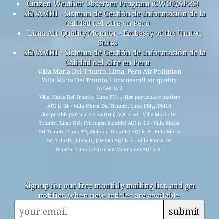
Citizen Weather Observer Program (CWOP/APRS)
SENAMHI - Sistema de Gestión de Información de la
Calidad del Aire en Peru
Lima Air Quality Monitor - Embassy of the United
States
SENAMHI - Sistema de Gestión de Información de la
Calidad del Aire en Peru
Villa Maria Del Triunfo, Lima, Peru Air Pollution
Villa Maria Del Triunfo, Lima overall air quality
index is 9
Villa Maria Del Triunfo, Lima PM
(fine particulate matter)
2.5
AQI is 64 - Villa Maria Del Triunfo, Lima PM
(PM10
10
(Respirable particulate matter)) AQI is 50 - Villa Maria Del
Triunfo, Lima NO
(Nitrogen Dioxide) AQI is 13 - Villa Maria
2
Del Triunfo, Lima SO
(Sulphur Dioxide) AQI is 9 - Villa Maria
2
Del Triunfo, Lima O
(Ozone) AQI is 7 - Villa Maria Del
3
Triunfo, Lima CO (Carbon Monoxide) AQI is 9 -
Signup for our free monthly mailing list, and get
notified when new articles are available.
submit