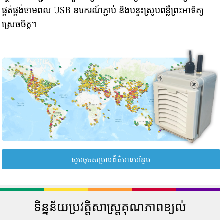
ផ្គត់ផ្គង់ថាមពល USB ឧបករណ៍ភ្ជាប់ និងបន្ទះស្រូបពន្លឺព្រះអាទិត្យ
ស្រេចចិត្ត។
សូមចុចសម្រាប់ព័ត៌មានបន្ថែម
ទិន្នន័យប្រវត្តិសាស្រ្តគុណភាពខ្យល់