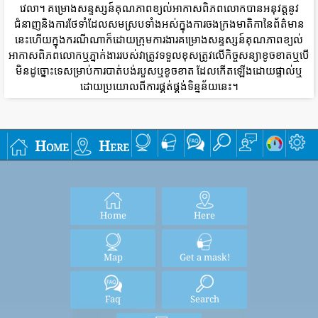
វេលា។ គម្រោងសន្ទស្សន៍គុណភាពខ្យល់អាកាសពិភពលោកបានអនុវត្តនូវ
ជំនាញនិងការថែទាំដែលសមស្របទាំងអស់ក្នុងការចងក្រងមាតិកានៃព័ត៌មាន
នេះហើយក្នុងករណីណាក៏ដោយក្រុមការងារគម្រោងសន្ទស្សន៍គុណភាពខ្យល់
អាកាសពិភពលោកឬភ្នាក់ងាររបស់វាត្រូវទទួលខុសត្រូវលើកិច្ចសន្យាខូចខាតឬបើ
មិនដូច្នោះទេសម្រាប់ការបាត់បង់របួសឬខូចខាត ដែលកើតឡើងដោយផ្ទាល់ឬ
ដោយប្រយោលពីការផ្គត់ផ្គង់ទិន្នន័យនេះ។
Home
Here
Home
Here
Map
Get a mask!
Faq
Search