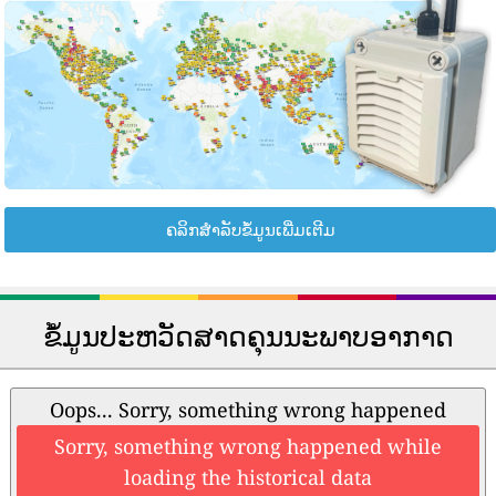
ຄລິກສຳລັບຂໍ້ມູນເພີ່ມເຕີມ
ຂໍ້ມູນປະຫວັດສາດຄຸນນະພາບອາກາດ
Oops... Sorry, something wrong happened
Sorry, something wrong happened while
loading the historical data