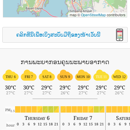
map ©
OpenStreetMap
contributors
ຄລິກທີ່ນີ້ເພື່ອເບິ່ງສະບັບມືຖືຂອງໜ້າເວັບນີ້
ການພະຍາກອນຄຸນນະພາບອາກາດ
THU 6
FRI 7
SAT 8
SUN 9
MON 10
TUE 11
WED 12
30°C
30°C
29°C
29°C
29°C
29°C
29°C
27°C
27°C
27°C
26°C
27°C
27°C
26°C
PM
2.5
Thursday 6
Friday 7
Satur
0
3
6
9
12
15
18
21
0
3
6
9
12
15
18
21
0
3
6
9
hour