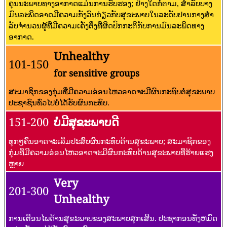
ຄຸນນະພາບທາງອາກາດແມ່ນການຮັບຮອງ; ຢ່າງໃດກໍ່ຕາມ, ສໍາລັບບາງ
ມົນລະພິດອາດມີຄວາມກັງວົນກ່ຽວກັບສຸຂະພາບໃນລະດັບປານກາງສໍາ
ລັບຈໍານວນຜູ້ທີ່ມີຄວາມເຄັ່ງຕຶງທີ່ຜິດປົກກະຕິກັບການມົນລະພິດທາງ
ອາກາດ.
Unhealthy
101-150
for sensitive groups
ສະມາຊິກຂອງກຸ່ມທີ່ມີຄວາມອ່ອນໄຫວອາດຈະມີຜົນກະທົບຕໍ່ສຸຂະພາບ
ປະຊາຊົນທົ່ວໄປບໍ່ໄດ້ຮັບຜົນກະທົບ.
151-200
ບໍ່ມີສຸຂະພາບດີ
ທຸກໆຄົນອາດຈະເລີ່ມປະສົບຜົນກະທົບດ້ານສຸຂະພາບ; ສະມາຊິກຂອງ
ກຸ່ມທີ່ມີຄວາມອ່ອນໄຫວອາດຈະມີຜົນກະທົບດ້ານສຸຂະພາບທີ່ຮ້າຍແຮງ
ຫຼາຍ
Very
201-300
Unhealthy
ການເຕືອນໄພດ້ານສຸຂະພາບຂອງສະພາບສຸກເສີນ. ປະຊາກອນທັງຫມົດ