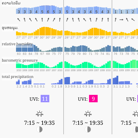
ຄວາມໄວລົມ
3
3
3
4
5
6
5
3
5
3
4
3
4
5
4
3
1
1
1
2
ອຸນຫະພູມ.
27°
27°
27°
28°
30°
30°
29°
28°
28°
27°
27°
28°
29°
30°
29°
27°
28°
27°
27°
28°
relative humidity
83
83
84
78
67
69
75
77
75
79
79
80
71
70
74
81
76
73
78
75
barometric pressure
1010
1008
1009
1010
1010
1007
1007
1010
1010
1008
1008
1010
1009
1007
1008
1010
1011
1009
1009
1012
1
total precipitation
2.2
1.4
2.5
0.1
0.1
0.2
1.8
3.3
0.6
1.1
0.3
1.9
0.1
0.3
2
3.1
1.2
1.3
11
9
UVI:
UVI:
UVI:
7:15 ~ 19:35
7:15 ~ 19:35
7:15 ~