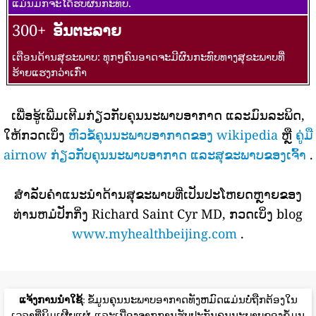
ແມ່ນມັກຈະໄດ້ຮັບຜົນກະທົບ.
300+
ອັນຕະລາຍ
ເຕືອນດ້ານສຸຂະພາບ: ທຸກໆຄົນອາດຈະມີຜົນກະທົບທາງສຸຂະພາບທີ່
ຮ້າຍແຮງກວ່າເກົ່າ
ເພື່ອຮູ້ເພີ່ມເຕີມກ່ຽວກັບຄຸນນະພາບອາກາດ ແລະມົນລະພິດ,
ໃຫ້ກວດເບິ່ງ
ຫົວຂໍ້ຄຸນນະພາບອາກາດຂອງ wikipedia
ຫຼື
ຄູ່ມື
airnow ກ່ຽວກັບຄຸນນະພາບອາກາດ ແລະສຸຂະພາບຂອງເຈົ້າ
.
ສໍາລັບຄໍາແນະນໍາດ້ານສຸຂະພາບທີ່ເປັນປະໂຫຍດຫຼາຍຂອງ
ທ່ານຫມໍປັກກິ່ງ Richard Saint Cyr MD, ກວດເບິ່ງ blog
www.myhealthbeijing.com
.
ແຈ້ງການນໍາໃຊ້
: ຂໍ້ມູນຄຸນນະພາບອາກາດທັງຫມົດແມ່ນບໍ່ຖືກຕ້ອງໃນ
ເວລາທີ່ພິມເຜີຍແຜ່, ແລະເນື່ອງຈາກການຮັບປະກັນຄຸນນະພາບຂອງຂໍ້ມູນ