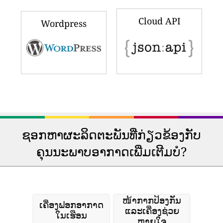
Cloud API
Wordpress
ຊອກຫາຜະລິດຕະພັນທີ່ກ່ຽວຂ້ອງກັບ
ຄຸນນະພາບອາກາດເພີ່ມເຕີມບໍ?
ໜ້າກາກປ້ອງກັນ
ເຄື່ອງຟອກອາກາດ
ແລະເຄື່ອງຊ່ວຍ
ໃນເຮືອນ
ຫາຍໃຈ