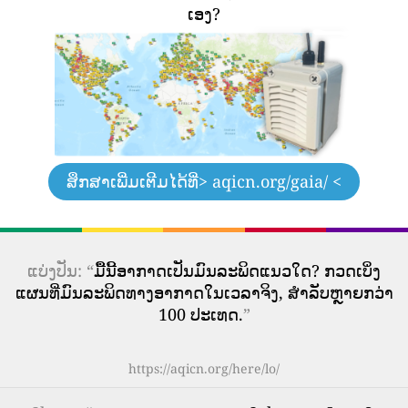
ເອງ?
ສຶກສາເພີ່ມເຕີມໄດ້ທີ່
> aqicn.org/gaia/ <
ແບ່ງປັນ: “
ມື້ນີ້ອາກາດເປັນມົນລະພິດແນວໃດ? ກວດເບິ່ງ
ແຜນທີ່ມົນລະພິດທາງອາກາດໃນເວລາຈິງ, ສໍາລັບຫຼາຍກວ່າ
100 ປະເທດ.
”
https://aqicn.org/here/lo/