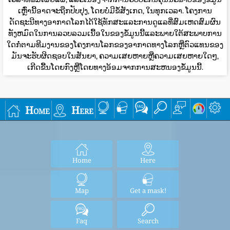
ເຫຼົ່ານີ້ອາດຈະຖືກປັບປຸງ, ໂດຍບໍ່ມີຂໍ້ສັງເກດ, ໃນທຸກເວລາ. ໂຄງການ
ດັດຊະນີທາງອາກາດໂລກໄດ້ໃຊ້ທັກສະແລະການດູແລທີ່ສົມເຫດສົມຜົນ
ທັງຫມົດໃນການລວບລວມເນື້ອໃນຂອງຂໍ້ມູນນີ້ແລະພາຍໃຕ້ສະພາບການ
ໃດກໍ່ຕາມທີມງານຂອງໂຄງການໂລກຂອງອາກາດທາງໂລກຫຼືຕົວແທນຂອງ
ມັນຈະຮັບຜິດຊອບໃນສັນຍາ, ຄວາມເສຍຫາຍຫຼືຄວາມເສຍຫາຍໃດໆ,
ເກີດຂື້ນໂດຍກົງຫຼືໂດຍທາງອ້ອມຈາກການສະຫນອງຂໍ້ມູນນີ້.
Home
Here
Home
Here
Map
Get a mask!
Faq
Search