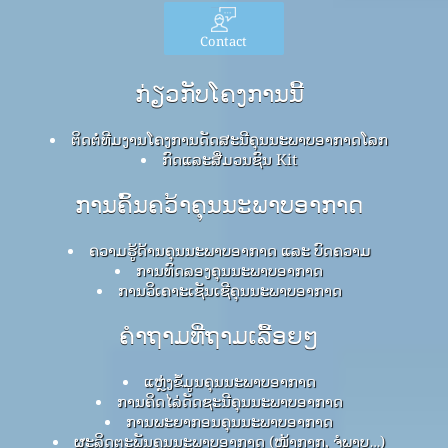
Contact
ກ່ຽວກັບໂຄງການນີ້
ຕິດຕໍ່ທີມງານໂຄງການດັດສະນີຄຸນນະພາບອາກາດໂລກ
ກົດ​ແລະ​ສື່​ມວນ​ຊົນ Kit
ການຄົ້ນຄວ້າຄຸນນະພາບອາກາດ
ຄວາມຮູ້ດ້ານຄຸນນະພາບອາກາດ ແລະ ບົດຄວາມ
ການທົດລອງຄຸນນະພາບອາກາດ
ການວິເຄາະເຊັນເຊີຄຸນນະພາບອາກາດ
ຄໍາຖາມທີ່ຖາມເລື້ອຍໆ
ແຫຼ່ງຂໍ້ມູນຄຸນນະພາບອາກາດ
ການຄິດໄລ່ດັດຊະນີຄຸນນະພາບອາກາດ
ການພະຍາກອນຄຸນນະພາບອາກາດ
ຜະລິດຕະພັນຄຸນນະພາບອາກາດ (ໜ້າກາກ, ຈໍພາບ…)