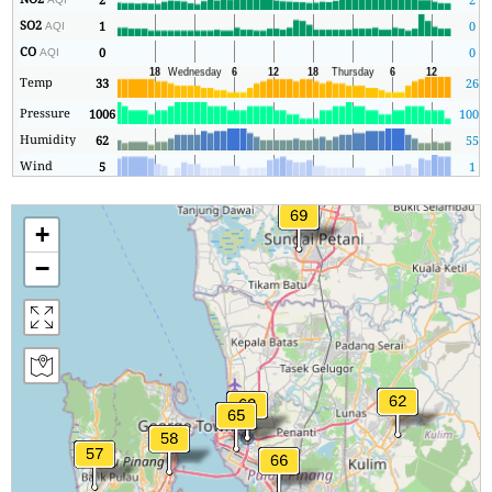
SO2
1
0
AQI
CO
0
0
AQI
Temp
33
26
Pressure
1006
1006
Humidity
62
55
Wind
5
1
+
−