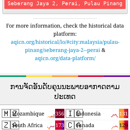
Seberang Jaya 2, Perai, Pulau Pinang
For more information, check the historical data
platform:
aqicn.org/historical/lo/#city:malaysia/pulau-
pinang/seberang-jaya-2--perai
&
aqicn.org/data-platform/
ການຈັດອັນດັບຄຸນນະພາບອາກາດຕາມ
ປະເທດ
🇲🇿
🇮🇩
356
131
Mozambique
Indonesia
🇿🇦
🇨🇦
173
129
South Africa
Canada