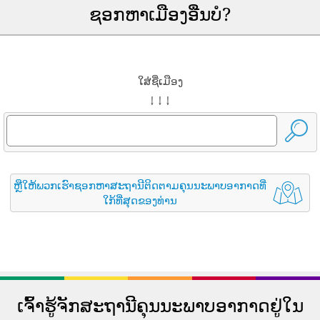
ຊອກຫາເມືອງອື່ນບໍ?
ໃສ່ຊື່ເມືອງ
↓ ↓ ↓
ຫຼືໃຫ້ພວກເຮົາຊອກຫາສະຖານີຕິດຕາມຄຸນນະພາບອາກາດທີ່
ໃກ້ທີ່ສຸດຂອງທ່ານ
ເຈົ້າຮູ້ຈັກສະຖານີຄຸນນະພາບອາກາດຢູ່ໃນ