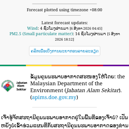
Forecast plotted using timezone +08:00
Latest forecast updates:
Wind
: 4 ຊົ່ວໂມງຜ່ານມາ
[6 ສິງຫາ 2026 04:45]
PM2.5 (Small particulate matter)
: 14 ຊົ່ວໂມງຜ່ານມາ
[5 ສິງຫາ
2026 18:12]
ຄລິກເພື່ອເບິ່ງການພະຍາກອນລາຍລະອຽດ
ຂໍ້ມູນຄຸນນະພາບອາກາດສະໜອງໃຫ້ໂດຍ:
the
Malaysian Department of the
Environment (
Jabatan Alam Sekitar
).
(
apims.doe.gov.my
)
ເຈົ້າຮູ້ຈັກສະຖານີຄຸນນະພາບອາກາດຢູ່ໃນພື້ນທີ່ຂອງເຈົ້າບໍ?
ເປັນ
ຫຍັງບໍ່ເຂົ້າຮ່ວມແຜນທີ່ກັບສະຖານີຄຸນນະພາບອາກາດຂອງທ່ານ