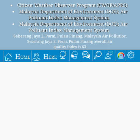
Citizen Weather Observer Program (CWOP/APRS)
Malaysia Department of Environment (DOE); Air
Polluant Index Management System
Malaysia Department of Environment (DOE); Air
Polluant Index Management System
Seberang Jaya 2, Perai, Pulau Pinang, Malaysia Air Pollution
Seberang Jaya 2, Perai, Pulau Pinang overall air
quality index is 63
Seberang Jaya 2, Perai, Pulau Pinang PM
(fine particulate
2.5
Home
Here
matter) AQI is 65 - Seberang Jaya 2, Perai, Pulau Pinang PM
10
(PM10 (Respirable particulate matter)) AQI is 30 - Seberang
Jaya 2, Perai, Pulau Pinang NO
(Nitrogen Dioxide) AQI is 2 -
2
Seberang Jaya 2, Perai, Pulau Pinang SO
(Sulphur Dioxide)
2
AQI is 1 - Seberang Jaya 2, Perai, Pulau Pinang O
(Ozone)
3
AQI is 24 - Seberang Jaya 2, Perai, Pulau Pinang CO (Carbon
Monoxide) AQI is 0 -
Signup for our free monthly mailing list, and get
notified when new articles are available.
submit