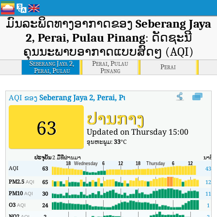
ມົນລະພິດທາງອາກາດຂອງ
Seberang Jaya
2, Perai, Pulau Pinang
: ດັດຊະນີ
ຄຸນນະພາບອາກາດແບບສົດໆ (AQI)
Seberang Jaya 2,
Perai, Pulau
Perai
Perai, Pulau
Pinang
Pinang
AQI ຂອງ
Seberang Jaya 2, Perai, Pulau Pinang
:
ດັດຊະນີຄຸນນະພາບອ
ປານກາງ
63
Updated on Thursday 15:00
ອຸນ​ຫະ​ພູມ:
33
°C
ປະຈຸບັນ
2 ມື້ທີ່ຜ່ານມາ
ນາທີ
AQI
63
43
PM2.5
65
12
AQI
PM10
30
11
AQI
O3
24
1
AQI
NO2
2
2
AQI