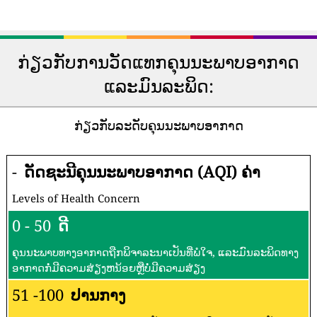
ກ່ຽວກັບການວັດແທກຄຸນນະພາບອາກາດ
ແລະມົນລະພິດ:
ກ່ຽວກັບລະດັບຄຸນນະພາບອາກາດ
-
ດັດຊະນີຄຸນນະພາບອາກາດ (AQI) ຄ່າ
Levels of Health Concern
0 - 50
ດີ
ຄຸນນະພາບທາງອາກາດຖືກພິຈາລະນາເປັນທີ່ພໍໃຈ, ແລະມົນລະພິດທາງ
ອາກາດກໍ່ມີຄວາມສ່ຽງຫນ້ອຍຫຼືບໍ່ມີຄວາມສ່ຽງ
51 -100
ປານກາງ