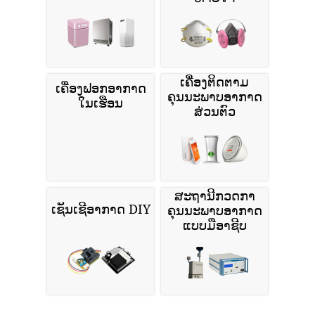
ເຄື່ອງຕິດຕາມ
ເຄື່ອງຟອກອາກາດ
ຄຸນນະພາບອາກາດ
ໃນເຮືອນ
ສ່ວນຕົວ
ສະຖານີກວດກາ
ເຊັນເຊີອາກາດ DIY
ຄຸນນະພາບອາກາດ
ແບບມືອາຊີບ