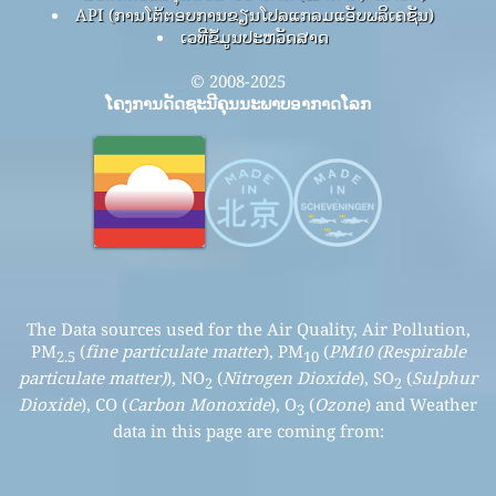
API (ການໂຕ້ຕອບການຂຽນໂປລແກລມແອັບພລິເຄຊັນ)
ເວທີຂໍ້ມູນປະຫວັດສາດ
© 2008-2025
ໂຄງການດັດຊະນີຄຸນນະພາບອາກາດໂລກ
The Data sources used for the Air Quality, Air Pollution,
PM
(
fine particulate matter
), PM
(
PM10 (Respirable
2.5
10
particulate matter)
), NO
(
Nitrogen Dioxide
), SO
(
Sulphur
2
2
Dioxide
), CO (
Carbon Monoxide
), O
(
Ozone
) and Weather
3
data in this page are coming from: