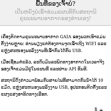
ພື້ນທີ່ຂອງເຈົ້າບໍ?
ເປັນຫຍັງບໍ່ເຂົ້າຮ່ວມແຜນທີ່ກັບສະຖານີ
ຄຸນນະພາບອາກາດຂອງທ່ານເອງ?
ເຄື່ອງຕິດຕາມຄຸນນະພາບອາກາດ GAIA ຂອງພວກເຮົາແມ່ນ
ຕັ້ງງ່າຍຫຼາຍ: ທ່ານພຽງແຕ່ຕ້ອງການຈຸດເຂົ້າເຖິງ WIFI ແລະ
ແຫຼ່ງສະໜອງພະລັງງານທີ່ເຂົ້າກັນໄດ້ກັບ USB.
ເມື່ອເຊື່ອມຕໍ່ແລ້ວ, ລະດັບມົນລະພິດທາງອາກາດໃນເວລາຈິງ
ຂອງເຈົ້າແມ່ນມີຢູ່ໃນແຜນທີ່ ແລະຜ່ານ API ທັນທີ.
ສະຖານີດັ່ງກ່າວມາພ້ອມກັບສາຍໄຟທີ່ສາມາດກັນນ້ໍາໄດ້ 10
ແມັດ, ແຫຼ່ງສະຫນອງພະລັງງານ USB, ອຸປະກອນຕິດຕັ້ງແລະ
ແຜງແສງອາທິດທາງເລືອກ.