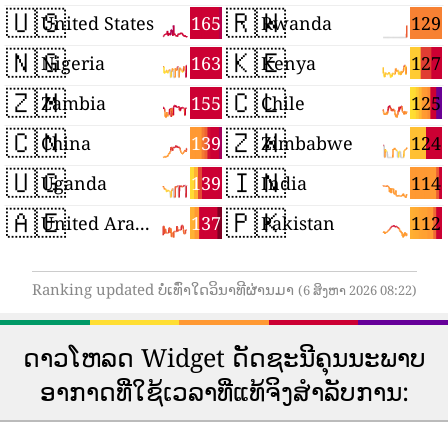
🇺🇸
🇷🇼
165
129
United States
Rwanda
🇳🇬
🇰🇪
163
127
Nigeria
Kenya
🇿🇲
🇨🇱
155
125
Zambia
Chile
🇨🇳
🇿🇼
139
124
China
Zimbabwe
🇺🇬
🇮🇳
139
114
Uganda
India
🇦🇪
🇵🇰
137
112
United Arab Emirates
Pakistan
Ranking updated ບໍ່ເທົ່າໃດວິນາທີຜ່ານມາ
(6 ສິງຫາ 2026 08:22)
ດາວ​ໂຫລດ Widget ດັດ​ຊະ​ນີ​ຄຸນ​ນະ​ພາບ​
ອາ​ກາດ​ທີ່​ໃຊ້​ເວ​ລາ​ທີ່​ແທ້​ຈິງ​ສໍາ​ລັບ​ການ​: