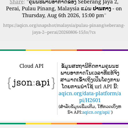
Share
: “
ຄຸນນະພາບອາກາດຂອງ Seberang Jaya 2,
Perai, Pulau Pinang, Malaysia ແມ່ນ
ປານກາງ
- on
Thursday, Aug 6th 2026, 15:00 pm
”
https://aqicn.org/snapshot/malaysia/pulau-pinang/seberang-
jaya-2--perai/20260806-15/lo/?cs
Cloud API
ຂໍ້​ມູນ​ສະ​ຖາ​ນີ​ຕິດ​ຕາມ​ຄຸນ​ນະ​
ພາບ​ອາ​ກາດ​ໃນ​ເວ​ລາ​ທີ່​ແທ້​ຈິງ​
ສາ​ມາດ​ເຂົ້າ​ເຖິງ​ເປັນ​ໂຄງ​ການ​
ໂດຍ​ການ​ນໍາ​ໃຊ້ url API ນີ້​:
aqicn.org/data-platform/a
pi/H2601
(
ສໍາລັບຂໍ້ມູນເພີ່ມເຕີມ, ໃຫ້ກວດເບິ່ງຫ
ນ້າ API:
aqicn.org/api/
)