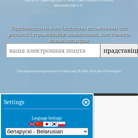
Monoxide) AQI is 0 -
Падпішыцеся на наш бясплатны штомесячны спіс
рассылкі і атрымлівайце апавяшчэнні, калі з'явяцца
новыя артыкулы.
прадставіц
This page has been generated on Friday, Aug 7th 2026, 19:42 pm CST from jp2n
Settings
Language Settings: