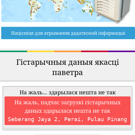
Націсніце для атрымання дадатковай інфармацыі
Гістарычныя даныя якасці
паветра
На жаль... здарылася нешта не так
На жаль, падчас загрузкі гістарычных
даных здарылася нешта не так
Seberang Jaya 2, Perai, Pulau Pinang