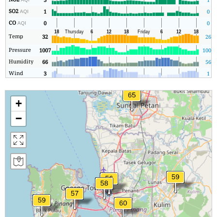
SO2
1
0
AQI
CO
0
0
AQI
Temp
32
26
Pressure
1007
1005
Humidity
66
56
Wind
3
1
+
−