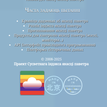
Часта задаюць пытанні
Крыніца дадзеных аб якасці паветра
Разлік індэкса якасці паветра
Прагназаванне якасці паветра
Прадукты для кантролю якасці паветра (маскі,
маніторы…)
API (інтэрфейс прыкладнога праграмавання)
Платформа гістарычных даных
© 2008-2025
Праект Сусветнага індэкса якасці паветра