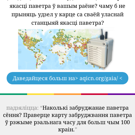
якасці паветра ў вашым раёне?
чаму б не
прыняць удзел у карце са сваёй уласнай
станцыяй якасці паветра?
Даведайцеся больш на
> aqicn.org/gaia/ <
падзяліцца: “
Наколькі забруджанае паветра
сёння? Праверце карту забруджвання паветра
ў рэжыме рэальнага часу для больш чым 100
краін.
”