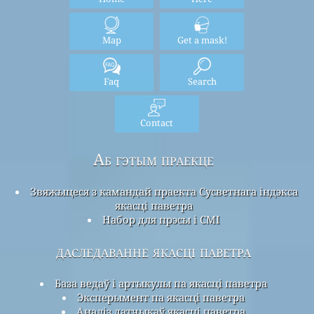
Map
Get a mask!
Faq
Search
Contact
Аб гэтым праекце
Звяжыцеся з камандай праекта Сусветнага індэкса
якасці паветра
Набор для прэсы і СМІ
даследаванне якасці паветра
База ведаў і артыкулы па якасці паветра
Эксперымент па якасці паветра
Аналіз датчыкаў якасці паветра