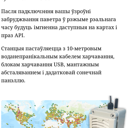
Пасля падключэння вашы ўзроўні
забруджвання паветра ў рэжыме рэальнага
часу будуць імгненна даступныя на картах і
праз API.
Станцыя пастаўляецца з 10-метровым
воданепранікальным кабелем харчавання,
блокам харчавання USB, мантажным
абсталяваннем і дадатковай сонечнай
панэллю.