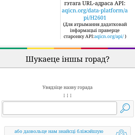
гэтага URL-адраса API:
aqicn.org/data-platform/a
pi/H2601
(
Для атрымання дадатковай
інфармацыі праверце
старонку API:
aqicn.org/api/
)
Шукаеце іншы горад?
Увядзіце назву горада
↓ ↓ ↓
або дазвольце нам знайсці бліжэйшую