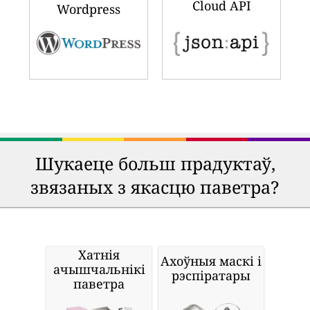
Cloud API
Wordpress
Шукаеце больш прадуктаў,
звязаных з якасцю паветра?
Хатнія
Ахоўныя маскі і
ачышчальнікі
рэспіратары
паветра