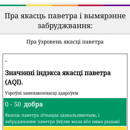
Пра якасць паветра і вымярэнне
забруджвання:
Пра ўзровень якасці паветра
-
Значэнні індэкса якасці паветра
(AQI).
Узроўні занепакоенасці здароўем
0 - 50
добра
Якасць паветра лічыцца здавальняючым, і
забруджванне паветра ўяўляе мала або няма рызыкі