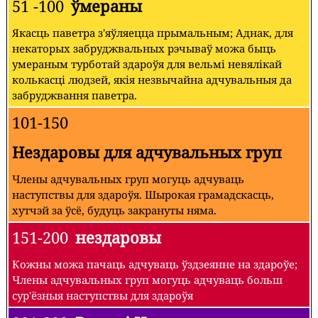
51 -100
ўмераны
Якасць паветра з'яўляецца прымальным; Аднак, для
некаторых забруджвальных рэчываў можа быць
умераным турботай здароўя для вельмі невялікай
колькасці людзей, якія незвычайна адчувальныя да
забруджвання паветра.
101-150
Нездаровы для адчувальных груп
Члены адчувальных груп могуць адчуваць
наступствы для здароўя. Шырокая грамадскасць,
хутчэй за ўсё, будуць закрануты няма.
151-200
нездаровы
Кожны можа пачаць адчуваць ўздзеянне на здароўе;
Члены адчувальных груп могуць адчуваць больш
сур'ёзныя наступствы для здароўя