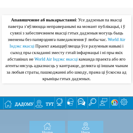
Апавяшчэнне аб выкарыстанні
: Усе дадзеныя па якасці
паветра з'яўляюцца неправеранымі на момант публікацыі, і ў
сувязі з забеспячэннем якасці гэтых дадзеныя могуць быць
зменены без папярэдняга паведамлення ў любы час.
World Air
Індэкс якасці
Праект ажыццяўляецца ўсе разумныя навыкі і
сыход пры складанні зместу гэтай інфармацыі і ні пры якіх
абставінах не
World Air Індэкс якасці
каманда праекта або яго
агенты нясуць адказнасць у кантракце, деликта ці іншым чынам
за любыя страты, пашкоджанні або шкоду, прама ці ўскосна ад
крыніцы гэтых дадзеных.
дадому
тут
Home
Here