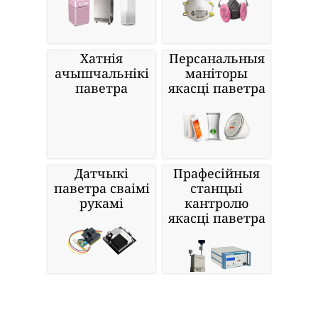
Хатнія
Персанальныя
ачышчальнікі
маніторы
паветра
якасці паветра
Датчыкі
Прафесійныя
паветра сваімі
станцыі
рукамі
кантролю
якасці паветра