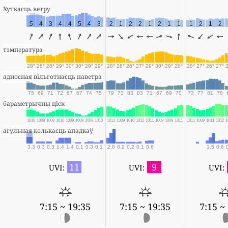
Хуткасць ветру
5
4
3
4
4
5
4
3
2
1
2
2
1
2
1
1
1
2
1
2
тэмпература
28°
28°
28°
29°
30°
30°
29°
29°
28°
28°
26°
27°
29°
30°
29°
28°
28°
27°
26°
27°
адносная вільготнасць паветра
75
69
71
72
67
67
74
75
79
73
83
83
71
67
69
70
73
77
81
78
бараметрычны ціск
1010
1008
1008
1010
1009
1008
1008
1010
1011
1009
1010
1012
1011
1009
1009
1011
1011
1009
1011
1012
1
агульная колькасць ападкаў
3.3
0.3
0.3
1.4
1.4
0.1
0.3
0.1
2.8
0.2
0.2
0.1
0.6
1.5
0.6
11
9
UVI:
UVI:
UVI:
7:15 ~ 19:35
7:15 ~ 19:35
7:15 ~