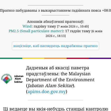
Прагноз пабудаваны з выкарыстаннем гадзіннага пояса +08:
Апошнія абнаўленні прагнозаў:
Wind
: гадзіну таму
[7 жнів 2026 г., 10:40]
PM2.5 (Small particulate matter)
: 17 гадзін таму
[6 жнів
2026 г., 18:13]
націсніце, каб паглядзець падрабязны прагноз
Дадзеныя аб якасці паветра
прадстаўлены:
the Malaysian
Department of the Environment
(
Jabatan Alam Sekitar
).
(
apims.doe.gov.my
)
Ці ведаеце вы якія-небудзь станцыі кантролю