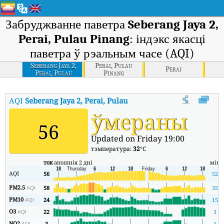
Забруджванне паветра
Seberang Jaya 2,
Perai, Pulau Pinang
: індэкс якасці
паветра ў рэальным часе (AQI)
Seberang Jaya 2,
Perai, Pulau
Perai
Perai, Pulau
Pinang
Pinang
AQI
Seberang Jaya 2, Perai, Pulau Pinang
:
Індэкс якасці паветра
ўмераны
56
Updated on Friday 19:00
тэмпература:
32
°C
ток
апошнія 2 дні
мін
AQI
56
52
PM2.5
58
35
AQI
PM10
24
15
AQI
O3
22
1
AQI
NO2
3
1
AQI