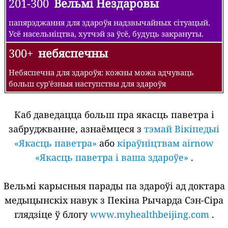
201-300
Вельмі Нездаровы
папярэджання для здароўя надзвычайных сітуацый.
Усё насельніцтва, хутчэй за ўсё, будуць закрануты.
300+
небяспечны
Небяспечна для здароўя: кожны можа адчуваць
больш сур'ёзныя наступствы для здароўя
Каб даведацца больш пра якасць паветра і
забруджванне, азнаёмцеся з
тэмай Вікіпедыі
«Якасць паветра»
або
кіраўніцтвам airnow
«Якасць паветра і ваша здароўе»
.
Вельмі карысныя парады па здароўі ад доктара
медыцынскіх навук з Пекіна Рычарда Сэн-Сіра
глядзіце ў блогу
www.myhealthbeijing.com
.