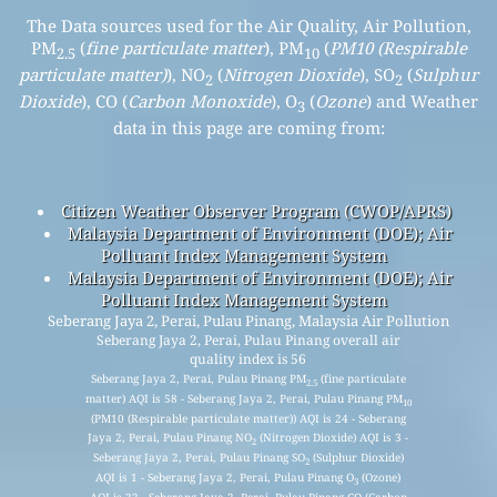
The Data sources used for the Air Quality, Air Pollution,
PM
(
fine particulate matter
), PM
(
PM10 (Respirable
2.5
10
particulate matter)
), NO
(
Nitrogen Dioxide
), SO
(
Sulphur
2
2
Dioxide
), CO (
Carbon Monoxide
), O
(
Ozone
) and Weather
3
data in this page are coming from:
Citizen Weather Observer Program (CWOP/APRS)
Malaysia Department of Environment (DOE); Air
Polluant Index Management System
Malaysia Department of Environment (DOE); Air
Polluant Index Management System
Seberang Jaya 2, Perai, Pulau Pinang, Malaysia Air Pollution
Seberang Jaya 2, Perai, Pulau Pinang overall air
quality index is 56
Seberang Jaya 2, Perai, Pulau Pinang PM
(fine particulate
2.5
matter) AQI is 58 - Seberang Jaya 2, Perai, Pulau Pinang PM
10
(PM10 (Respirable particulate matter)) AQI is 24 - Seberang
Jaya 2, Perai, Pulau Pinang NO
(Nitrogen Dioxide) AQI is 3 -
2
Seberang Jaya 2, Perai, Pulau Pinang SO
(Sulphur Dioxide)
2
AQI is 1 - Seberang Jaya 2, Perai, Pulau Pinang O
(Ozone)
3
AQI is 22 - Seberang Jaya 2, Perai, Pulau Pinang CO (Carbon