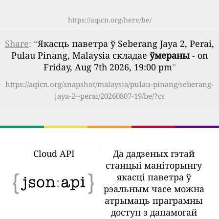
https://aqicn.org/here/be/
Share
: “
Якасць паветра ў Seberang Jaya 2, Perai,
Pulau Pinang, Malaysia складае
ўмераны
- on
Friday, Aug 7th 2026, 19:00 pm
”
https://aqicn.org/snapshot/malaysia/pulau-pinang/seberang-
jaya-2--perai/20260807-19/be/?cs
Cloud API
Да дадзеных гэтай
станцыі маніторынгу
якасці паветра ў
рэальным часе можна
атрымаць праграмны
доступ з дапамогай