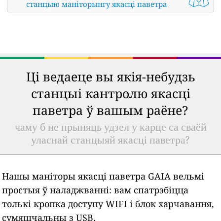
станцыю маніторынгу якасці паветра
Ці ведаеце вы якія-небудзь
станцыі кантролю якасці
паветра ў вашым раёне?
чаму б не прыняць удзел у карце са сваёй
уласнай станцыяй якасці паветра?
Нашы маніторы якасці паветра GAIA вельмі
простыя ў наладжванні: вам спатрэбіцца
толькі кропка доступу WIFI і блок харчавання,
сумяшчальны з USB.