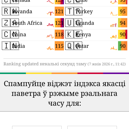
🇷🇼
🇹🇷
121
95
Rwanda
Turkey
🇿🇦
🇺🇬
121
94
South Africa
Uganda
🇨🇳
🇰🇪
118
90
China
Kenya
🇮🇳
🇶🇦
115
90
India
Qatar
Ranking updated некалькі секунд таму
(7 жнів 2026 г., 11:42)
Спампуйце віджэт індэкса якасці
паветра ў рэжыме рэальнага
часу для: