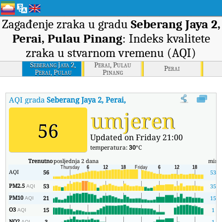
Zagađenje zraka u gradu
Seberang Jaya 2,
Perai, Pulau Pinang
: Indeks kvalitete
zraka u stvarnom vremenu (AQI)
Seberang Jaya 2,
Perai, Pulau
Perai
Perai, Pulau
Pinang
Pinang
AQI grada
Seberang Jaya 2, Perai, Pulau Pinang
:
Seberang Jaya 
umjeren
56
Updated on Friday 21:00
temperatura:
30
°C
Trenutno
posljednja 2 dana
min
AQI
56
53
PM2.5
53
35
AQI
PM10
21
15
AQI
O3
15
1
AQI
NO2
3
1
AQI