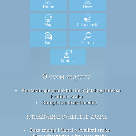
Home
Here
Map
Get a mask!
Faq
Search
Contact
O ovom projektu
Kontaktirajte projektni tim Svjetskog indeksa
kvalitete zraka
Komplet za tisak i medije
istraživanje kvalitete zraka
Baza znanja i članci o kvaliteti zraka
Eksperimentiranje kvalitete zraka