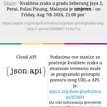
Share
: “
Kvaliteta zraka u gradu Seberang Jaya 2,
Perai, Pulau Pinang, Malaysia je
umjeren
- on
Friday, Aug 7th 2026, 21:00 pm
”
https://aqicn.org/snapshot/malaysia/pulau-pinang/seberang-
jaya-2--perai/20260807-21/hr/?cs
Cloud API
Podacima ove stanice za
praćenje kvalitete zraka u
stvarnom vremenu može
se programski pristupiti
pomoću ovog URL-a API-
ja:
aqicn.org/data-platform/a
pi/H2601
(
Za više informacija provjerite
stranicu API-ja:
aqicn.org/api/
)