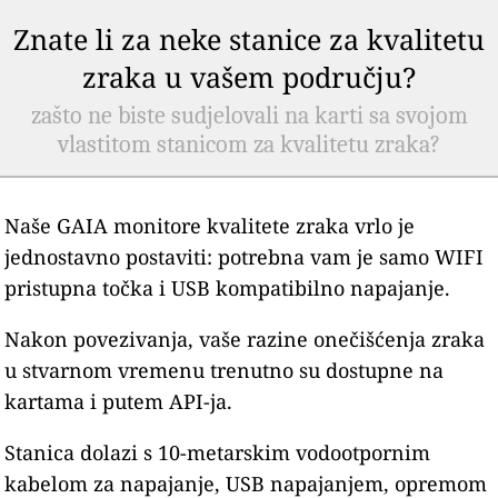
Znate li za neke stanice za kvalitetu
zraka u vašem području?
zašto ne biste sudjelovali na karti sa svojom
vlastitom stanicom za kvalitetu zraka?
Naše GAIA monitore kvalitete zraka vrlo je
jednostavno postaviti: potrebna vam je samo WIFI
pristupna točka i USB kompatibilno napajanje.
Nakon povezivanja, vaše razine onečišćenja zraka
u stvarnom vremenu trenutno su dostupne na
kartama i putem API-ja.
Stanica dolazi s 10-metarskim vodootpornim
kabelom za napajanje, USB napajanjem, opremom