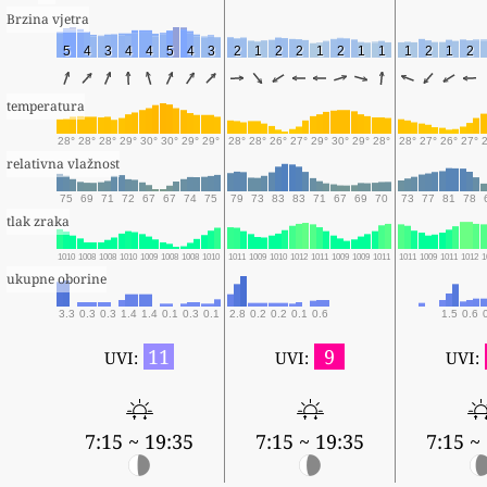
Brzina vjetra
5
4
3
4
4
5
4
3
2
1
2
2
1
2
1
1
1
2
1
2
temperatura
28°
28°
28°
29°
30°
30°
29°
29°
28°
28°
26°
27°
29°
30°
29°
28°
28°
27°
26°
27°
relativna vlažnost
75
69
71
72
67
67
74
75
79
73
83
83
71
67
69
70
73
77
81
78
tlak zraka
1010
1008
1008
1010
1009
1008
1008
1010
1011
1009
1010
1012
1011
1009
1009
1011
1011
1009
1011
1012
1
ukupne oborine
3.3
0.3
0.3
1.4
1.4
0.1
0.3
0.1
2.8
0.2
0.2
0.1
0.6
1.5
0.6
11
9
UVI:
UVI:
UVI:
7:15 ~ 19:35
7:15 ~ 19:35
7:15 ~