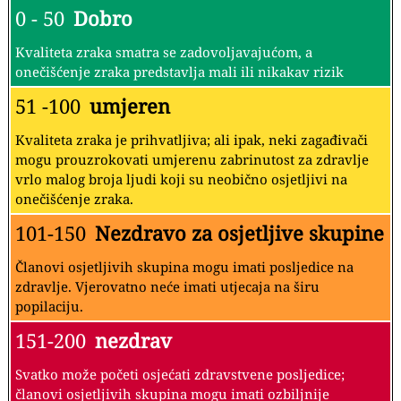
0 - 50
Dobro
Kvaliteta zraka smatra se zadovoljavajućom, a
onečišćenje zraka predstavlja mali ili nikakav rizik
51 -100
umjeren
Kvaliteta zraka je prihvatljiva; ali ipak, neki zagađivači
mogu prouzrokovati umjerenu zabrinutost za zdravlje
vrlo malog broja ljudi koji su neobično osjetljivi na
onečišćenje zraka.
101-150
Nezdravo za osjetljive skupine
Članovi osjetljivih skupina mogu imati posljedice na
zdravlje. Vjerovatno neće imati utjecaja na širu
popilaciju.
151-200
nezdrav
Svatko može početi osjećati zdravstvene posljedice;
članovi osjetljivih skupina mogu imati ozbiljnije