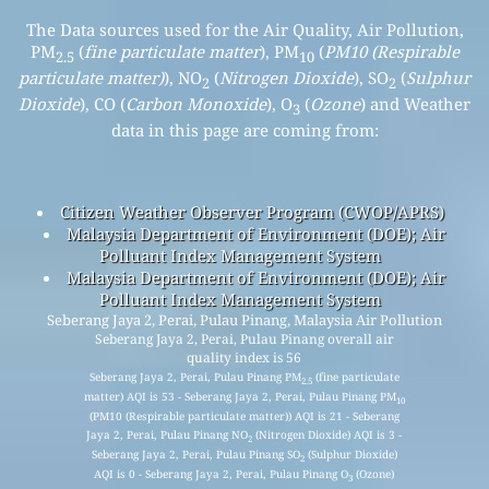
The Data sources used for the Air Quality, Air Pollution,
PM
(
fine particulate matter
), PM
(
PM10 (Respirable
2.5
10
particulate matter)
), NO
(
Nitrogen Dioxide
), SO
(
Sulphur
2
2
Dioxide
), CO (
Carbon Monoxide
), O
(
Ozone
) and Weather
3
data in this page are coming from:
Citizen Weather Observer Program (CWOP/APRS)
Malaysia Department of Environment (DOE); Air
Polluant Index Management System
Malaysia Department of Environment (DOE); Air
Polluant Index Management System
Seberang Jaya 2, Perai, Pulau Pinang, Malaysia Air Pollution
Seberang Jaya 2, Perai, Pulau Pinang overall air
quality index is 56
Seberang Jaya 2, Perai, Pulau Pinang PM
(fine particulate
2.5
matter) AQI is 53 - Seberang Jaya 2, Perai, Pulau Pinang PM
10
(PM10 (Respirable particulate matter)) AQI is 21 - Seberang
Jaya 2, Perai, Pulau Pinang NO
(Nitrogen Dioxide) AQI is 3 -
2
Seberang Jaya 2, Perai, Pulau Pinang SO
(Sulphur Dioxide)
2
AQI is 0 - Seberang Jaya 2, Perai, Pulau Pinang O
(Ozone)
3