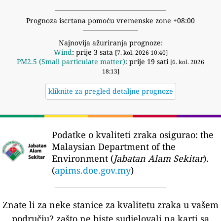
Prognoza iscrtana pomoću vremenske zone +08:00
Najnovija ažuriranja prognoze:
Wind
: prije 3 sata
[7. kol. 2026 10:40]
PM2.5 (Small particulate matter)
: prije 19 sati
[6. kol. 2026
18:13]
kliknite za pregled detaljne prognoze
Podatke o kvaliteti zraka osigurao:
the
Malaysian Department of the
Environment (
Jabatan Alam Sekitar
).
(
apims.doe.gov.my
)
Znate li za neke stanice za kvalitetu zraka u vašem
području?
zašto ne biste sudjelovali na karti sa