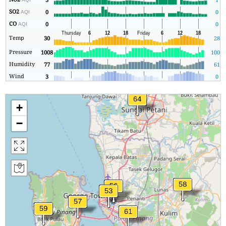
SO2
0
0
AQI
CO
0
0
AQI
Temp
30
28
Pressure
1008
1006
Humidity
77
61
Wind
3
0
+
−