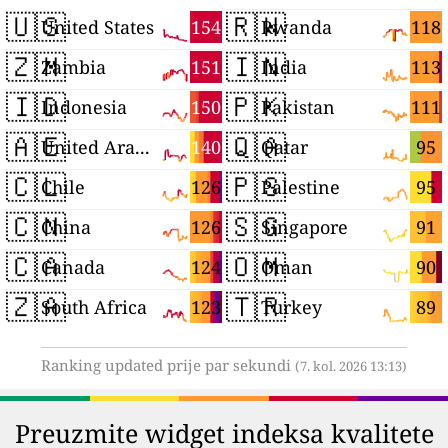
🇺🇸
🇷🇼
154
118
United States
Rwanda
🇿🇲
🇮🇳
151
113
Zambia
India
🇮🇩
🇵🇰
150
111
Indonesia
Pakistan
🇦🇪
🇶🇦
140
95
United Arab Emirates
Qatar
🇨🇱
🇵🇸
126
95
Chile
Palestine
🇨🇳
🇸🇬
126
91
China
Singapore
🇨🇦
🇴🇲
124
90
Canada
Oman
🇿🇦
🇹🇷
123
89
South Africa
Turkey
Ranking updated prije par sekundi
(7. kol. 2026 13:13)
Preuzmite widget indeksa kvalitete