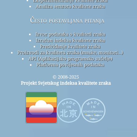
Analiza senzora kvalitete zraka
Često postavljana pitanja
Izvor podataka o kvaliteti zraka
Izračun indeksa kvalitete zraka
Predviđanje kvalitete zraka
Proizvodi za kvalitetu zraka (maske, monitori…)
API (Aplikacijsko programsko sučelje)
Platforma povijesnih podataka
© 2008-2025
Projekt Svjetskog indeksa kvalitete zraka