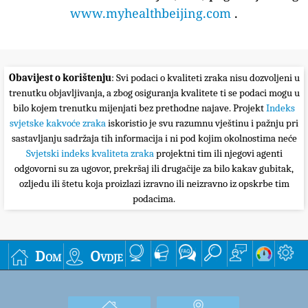
www.myhealthbeijing.com
.
Obavijest o korištenju
: Svi podaci o kvaliteti zraka nisu dozvoljeni u
trenutku objavljivanja, a zbog osiguranja kvalitete ti se podaci mogu u
bilo kojem trenutku mijenjati bez prethodne najave. Projekt
Indeks
svjetske kakvoće zraka
iskoristio je svu razumnu vještinu i pažnju pri
sastavljanju sadržaja tih informacija i ni pod kojim okolnostima neće
Svjetski indeks kvaliteta zraka
projektni tim ili njegovi agenti
odgovorni su za ugovor, prekršaj ili drugačije za bilo kakav gubitak,
ozljedu ili štetu koja proizlazi izravno ili neizravno iz opskrbe tim
podacima.
Dom
Ovdje