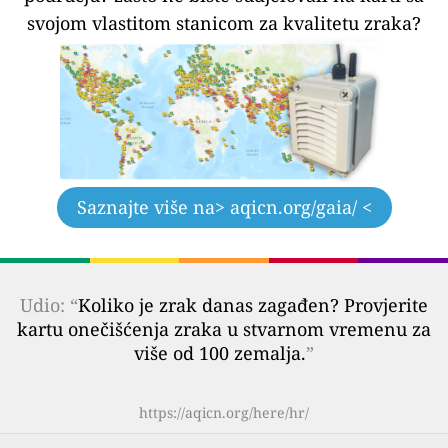
svojom vlastitom stanicom za kvalitetu zraka?
Saznajte više na
> aqicn.org/gaia/ <
Udio: “
Koliko je zrak danas zagađen? Provjerite
kartu onečišćenja zraka u stvarnom vremenu za
više od 100 zemalja.
”
https://aqicn.org/here/hr/