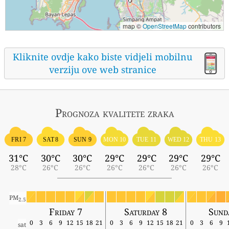
map ©
OpenStreetMap
contributors
Kliknite ovdje kako biste vidjeli mobilnu
verziju ove web stranice
Prognoza kvalitete zraka
FRI 7
SAT 8
SUN 9
MON 10
TUE 11
WED 12
THU 13
31°C
30°C
30°C
29°C
29°C
29°C
29°C
28°C
26°C
26°C
26°C
26°C
26°C
26°C
PM
2.5
Friday 7
Saturday 8
Sund
0
3
6
9
12
15
18
21
0
3
6
9
12
15
18
21
0
3
6
9
sat