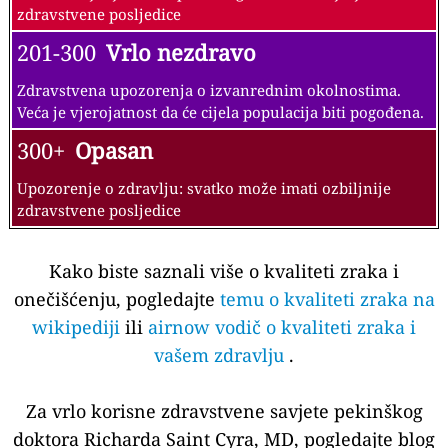
zdravstvene posljedice
201-300
Vrlo nezdravo
Zdravstvena upozorenja o izvanrednim okolnostima.
Veća je vjerojatnost da će cijela populacija biti pogođena.
300+
Opasan
Upozorenje o zdravlju: svatko može imati ozbiljnije
zdravstvene posljedice
Kako biste saznali više o kvaliteti zraka i
onečišćenju, pogledajte
temu o kvaliteti zraka na
wikipediji
ili
airnow vodič o kvaliteti zraka i
vašem zdravlju
.
Za vrlo korisne zdravstvene savjete pekinškog
doktora Richarda Saint Cyra, MD, pogledajte blog