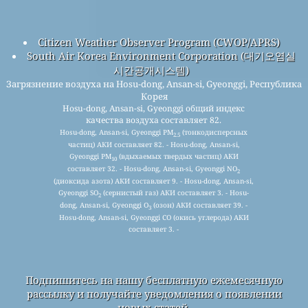
Citizen Weather Observer Program (CWOP/APRS)
South Air Korea Environment Corporation (대기오염실
시간공개시스템)
Загрязнение воздуха на Hosu-dong, Ansan-si, Gyeonggi, Республика
Корея
Hosu-dong, Ansan-si, Gyeonggi общий индекс
качества воздуха составляет 82.
Hosu-dong, Ansan-si, Gyeonggi PM
(тонкодисперсных
2.5
частиц) АКИ составляет 82. - Hosu-dong, Ansan-si,
Gyeonggi PM
(вдыхаемых твердых частиц) АКИ
10
составляет 32. - Hosu-dong, Ansan-si, Gyeonggi NO
2
(диоксида азота) АКИ составляет 9. - Hosu-dong, Ansan-si,
Gyeonggi SO
(сернистый газ) АКИ составляет 3. - Hosu-
2
dong, Ansan-si, Gyeonggi O
(озон) АКИ составляет 39. -
3
Hosu-dong, Ansan-si, Gyeonggi CO (окись углерода) АКИ
составляет 3. -
Подпишитесь на нашу бесплатную ежемесячную
рассылку и получайте уведомления о появлении
новых статей.