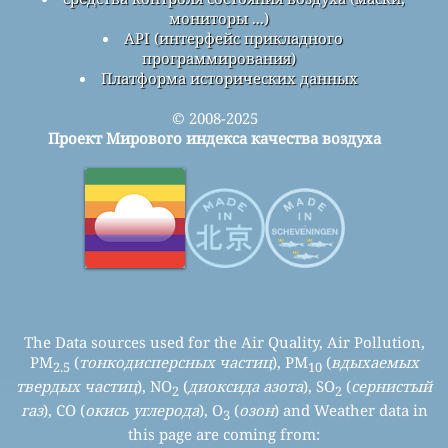
мониторы ...)
API (интерфейс прикладного
программирования)
Платформа исторических данных
© 2008-2025
Проект Мирового индекса качества воздуха
The Data sources used for the Air Quality, Air Pollution,
PM
(
тонкодисперсных частиц
), PM
(
вдыхаемых
2.5
10
твердых частиц
), NO
(
диоксида азота
), SO
(
сернистый
2
2
газ
), CO (
окись углерода
), O
(
озон
) and Weather data in
3
this page are coming from: