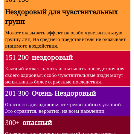
Нездоровый для чувствительных
групп
Может оказывать эффект на особо чувствительную
группу лиц. На среднего представителя не оказывает
видимого воздействия.
151-200
нездоровый
Каждый может начать испытывать последствия для
своего здоровья; особо чувствительные люди могут
испытывать более серьезные последствия.
201-300
Очень Нездоровый
Опасность для здоровья от чрезвычайных условий.
Это отразится, вероятно, на всем населении.
300+
опасный
Опасность для здоровья: каждый человек может