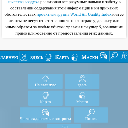
качества воздуха
реализовал все разумные навыки и заботу в
составлении содержания этой информации и ни при каких
обстоятельствах
проектная группа World Air Quality Index
или ее
агенты не несут ответственность по контракту, деликту или
иным образом за любые убытки, травмы или ущерб, возникшие
прямо или косвенно от предоставления этих данных.
главную
здесь
Карта
Маски
На главную
здесь
Карта
Маски
Часто задаваемые вопросы
Поиск