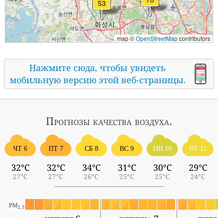
map ©
OpenStreetMap
contributors
Нажмите сюда, чтобы увидеть
мобильную версию этой веб-страницы.
Прогнозы
качества воздуха.
ЧТ 6
ПТ 7
СБ 8
ВС 9
ПН 10
ВТ 11
32°C
32°C
34°C
31°C
30°C
29°C
27°C
27°C
26°C
25°C
25°C
24°C
PM
2.5