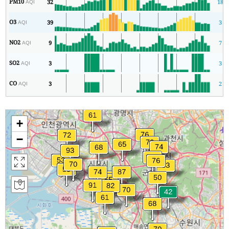
PM10
32
18
AQI
O3
39
3
AQI
NO2
9
7
AQI
SO2
3
3
AQI
CO
3
2
AQI
+
−