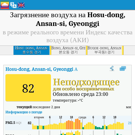
Загрязнение воздуха на
Hosu-dong,
Ansan-si, Gyeonggi
в режиме реального времени Индекс качества
воздуха (АКИ)
Hosu-dong, Ansan-
Bono, Ansan-si, Gyeonggi
Bugok-dong, Ansan-si, Gye
si, Gyeonggi
호수동 경기
본오동 경기
부곡동1 경기
Hosu-dong, Ansan-si, Gyeonggi
АКИ
:
В режиме реального време
Неподходящее
82
для особо восприимчивых
Обновлено среда 23:00
температура:
-
°C
текущий
последние 2 дня
мин
Информация о погоде
PM2.5
82
21
AQI