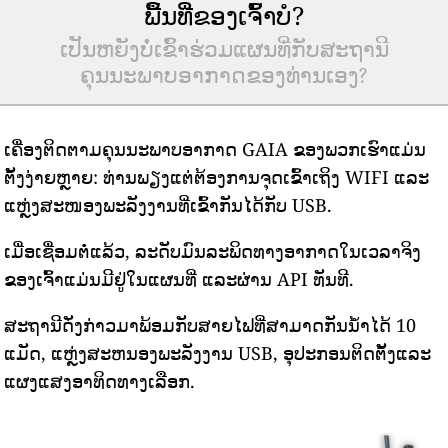
ພື້ນທີ່ຂອງເຈົ້າບໍ?
ເປັນຫຍັງບໍ່ເຂົ້າຮ່ວມແຜນທີ່ກັບສະຖານີ
ຄຸນນະພາບອາກາດຂອງທ່ານເອງ?
ເຄື່ອງຕິດຕາມຄຸນນະພາບອາກາດ GAIA ຂອງພວກເຮົາແມ່ນ
ຕັ້ງງ່າຍຫຼາຍ: ທ່ານພຽງແຕ່ຕ້ອງການຈຸດເຂົ້າເຖິງ WIFI ແລະ
ແຫຼ່ງສະໜອງພະລັງງານທີ່ເຂົ້າກັນໄດ້ກັບ USB.
ເມື່ອເຊື່ອມຕໍ່ແລ້ວ, ລະດັບມົນລະພິດທາງອາກາດໃນເວລາຈິງ
ຂອງເຈົ້າແມ່ນມີຢູ່ໃນແຜນທີ່ ແລະຜ່ານ API ທັນທີ.
ສະຖານີດັ່ງກ່າວມາພ້ອມກັບສາຍໄຟທີ່ສາມາດກັນນ້ໍາໄດ້ 10
ແມັດ, ແຫຼ່ງສະຫນອງພະລັງງານ USB, ອຸປະກອນຕິດຕັ້ງແລະ
ແຜງແສງອາທິດທາງເລືອກ.