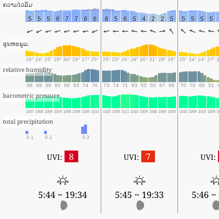
ຄວາມໄວລົມ
5
5
5
6
7
7
6
6
6
5
6
5
4
2
2
5
5
5
5
5
ອຸນຫະພູມ.
26°
24°
25°
29°
30°
29°
27°
25°
25°
25°
26°
28°
30°
31°
28°
26°
25°
24°
24°
27°
relative humidity
66
68
69
60
60
63
74
76
73
74
71
63
55
55
67
66
70
70
66
51
barometric pressure
1007
1008
1009
1009
1008
1008
1009
1010
1010
1009
1011
1010
1009
1008
1009
1009
1010
1009
1010
1009
1
total precipitation
0.1
0.1
0.3
8
7
UVI:
UVI:
UVI:
5:44 ~ 19:34
5:45 ~ 19:33
5:46 ~