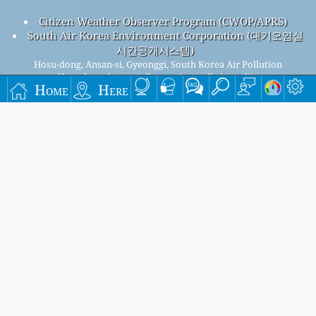
Citizen Weather Observer Program (CWOP/APRS)
South Air Korea Environment Corporation (대기오염실
시간공개시스템)
Hosu-dong, Ansan-si, Gyeonggi, South Korea Air Pollution
Hosu-dong, Ansan-si, Gyeonggi overall air quality
Home
Here
index is 29
Hosu-dong, Ansan-si, Gyeonggi PM
(fine particulate matter)
2.5
AQI is 5 - Hosu-dong, Ansan-si, Gyeonggi PM
(PM10
10
(Respirable particulate matter)) AQI is 8 - Hosu-dong, Ansan-
si, Gyeonggi NO
(Nitrogen Dioxide) AQI is 4 - Hosu-dong,
2
Ansan-si, Gyeonggi SO
(Sulphur Dioxide) AQI is 3 - Hosu-
2
dong, Ansan-si, Gyeonggi O
(Ozone) AQI is 29 - Hosu-dong,
3
Ansan-si, Gyeonggi CO (Carbon Monoxide) AQI is 2 -
Signup for our free monthly mailing list, and get
notified when new articles are available.
submit
This page has been generated on Sunday, Aug 9th 2026, 16:01 pm CST from jp2n