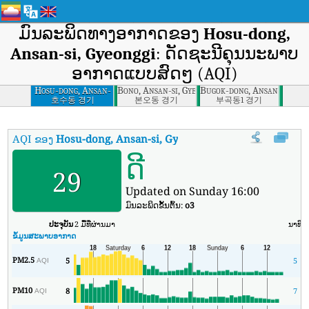
ມົນລະພິດທາງອາກາດຂອງ
Hosu-dong,
Ansan-si, Gyeonggi
: ດັດຊະນີຄຸນນະພາບ
ອາກາດແບບສົດໆ (AQI)
Hosu-dong, Ansan-
Bono, Ansan-si, Gyeonggi
Bugok-dong, Ansan-si, Gye
si, Gyeonggi
호수동 경기
본오동 경기
부곡동1 경기
AQI ຂອງ
Hosu-dong, Ansan-si, Gyeonggi
:
ດັດຊະນີຄຸນນະພາບອາກາດຕ
ດີ
29
Updated on Sunday 16:00
ມົນລະພິດຂັ້ນຕົ້ນ:
o3
ປະຈຸບັນ
2 ມື້ທີ່ຜ່ານມາ
ນາທີ
ສ
ຂໍ້ມູນສະພາບອາກາດ
PM2.5
5
5
AQI
PM10
8
7
AQI