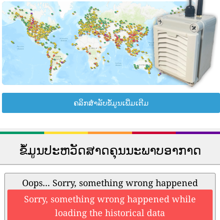
ຄລິກສຳລັບຂໍ້ມູນເພີ່ມເຕີມ
ຂໍ້ມູນປະຫວັດສາດຄຸນນະພາບອາກາດ
Oops... Sorry, something wrong happened
Sorry, something wrong happened while
loading the historical data