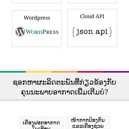
Cloud API
Wordpress
ຊອກຫາຜະລິດຕະພັນທີ່ກ່ຽວຂ້ອງກັບ
ຄຸນນະພາບອາກາດເພີ່ມເຕີມບໍ?
ໜ້າກາກປ້ອງກັນ
ເຄື່ອງຟອກອາກາດ
ແລະເຄື່ອງຊ່ວຍ
ໃນເຮືອນ