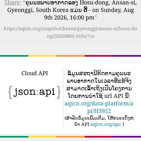
Share
: “
ຄຸນນະພາບອາກາດຂອງ Hosu-dong, Ansan-si,
Gyeonggi, South Korea ແມ່ນ
ດີ
- on Sunday, Aug
9th 2026, 16:00 pm
”
https://aqicn.org/snapshot/korea/gyeonggi/ansan-si/hosu-do
ng/20260809-16/lo/?cs
Cloud API
ຂໍ້​ມູນ​ສະ​ຖາ​ນີ​ຕິດ​ຕາມ​ຄຸນ​ນະ​
ພາບ​ອາ​ກາດ​ໃນ​ເວ​ລາ​ທີ່​ແທ້​ຈິງ​
ສາ​ມາດ​ເຂົ້າ​ເຖິງ​ເປັນ​ໂຄງ​ການ​
ໂດຍ​ການ​ນໍາ​ໃຊ້ url API ນີ້​:
aqicn.org/data-platform/a
pi/H3952
(
ສໍາລັບຂໍ້ມູນເພີ່ມເຕີມ, ໃຫ້ກວດເບິ່ງຫ
ນ້າ API:
aqicn.org/api/
)