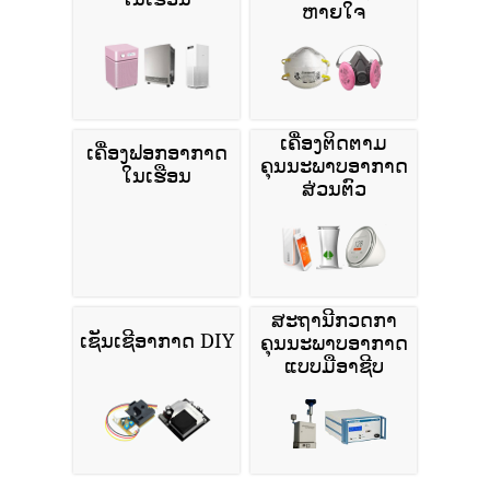
ຫາຍໃຈ
ເຄື່ອງຕິດຕາມ
ເຄື່ອງຟອກອາກາດ
ຄຸນນະພາບອາກາດ
ໃນເຮືອນ
ສ່ວນຕົວ
ສະຖານີກວດກາ
ເຊັນເຊີອາກາດ DIY
ຄຸນນະພາບອາກາດ
ແບບມືອາຊີບ