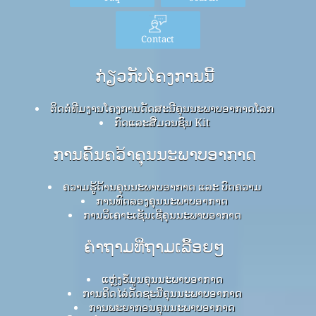
Contact
ກ່ຽວກັບໂຄງການນີ້
ຕິດຕໍ່ທີມງານໂຄງການດັດສະນີຄຸນນະພາບອາກາດໂລກ
ກົດ​ແລະ​ສື່​ມວນ​ຊົນ Kit
ການຄົ້ນຄວ້າຄຸນນະພາບອາກາດ
ຄວາມຮູ້ດ້ານຄຸນນະພາບອາກາດ ແລະ ບົດຄວາມ
ການທົດລອງຄຸນນະພາບອາກາດ
ການວິເຄາະເຊັນເຊີຄຸນນະພາບອາກາດ
ຄໍາຖາມທີ່ຖາມເລື້ອຍໆ
ແຫຼ່ງຂໍ້ມູນຄຸນນະພາບອາກາດ
ການຄິດໄລ່ດັດຊະນີຄຸນນະພາບອາກາດ
ການພະຍາກອນຄຸນນະພາບອາກາດ