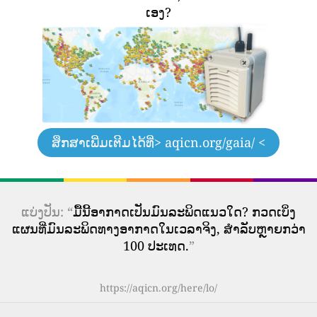
ເອງ?
ສຶກສາເພີ່ມເຕີມໄດ້ທີ່
> aqicn.org/gaia/ <
ແບ່ງປັນ: “
ມື້ນີ້ອາກາດເປັນມົນລະພິດແນວໃດ? ກວດເບິ່ງ
ແຜນທີ່ມົນລະພິດທາງອາກາດໃນເວລາຈິງ, ສໍາລັບຫຼາຍກວ່າ
100 ປະເທດ.
”
https://aqicn.org/here/lo/