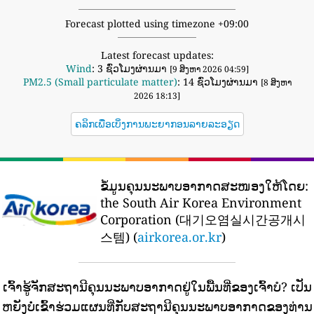
Forecast plotted using timezone +09:00
Latest forecast updates:
Wind
: 3 ຊົ່ວໂມງຜ່ານມາ
[9 ສິງຫາ 2026 04:59]
PM2.5 (Small particulate matter)
: 14 ຊົ່ວໂມງຜ່ານມາ
[8 ສິງຫາ
2026 18:13]
ຄລິກເພື່ອເບິ່ງການພະຍາກອນລາຍລະອຽດ
ຂໍ້ມູນຄຸນນະພາບອາກາດສະໜອງໃຫ້ໂດຍ:
the South Air Korea Environment
Corporation (대기오염실시간공개시
스템) (
airkorea.or.kr
)
ເຈົ້າຮູ້ຈັກສະຖານີຄຸນນະພາບອາກາດຢູ່ໃນພື້ນທີ່ຂອງເຈົ້າບໍ?
ເປັນ
ຫຍັງບໍ່ເຂົ້າຮ່ວມແຜນທີ່ກັບສະຖານີຄຸນນະພາບອາກາດຂອງທ່ານ