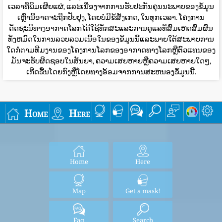
ເວລາທີ່ພິມເຜີຍແຜ່, ແລະເນື່ອງຈາກການຮັບປະກັນຄຸນນະພາບຂອງຂໍ້ມູນ
ເຫຼົ່ານີ້ອາດຈະຖືກປັບປຸງ, ໂດຍບໍ່ມີຂໍ້ສັງເກດ, ໃນທຸກເວລາ. ໂຄງການ
ດັດຊະນີທາງອາກາດໂລກໄດ້ໃຊ້ທັກສະແລະການດູແລທີ່ສົມເຫດສົມຜົນ
ທັງຫມົດໃນການລວບລວມເນື້ອໃນຂອງຂໍ້ມູນນີ້ແລະພາຍໃຕ້ສະພາບການ
ໃດກໍ່ຕາມທີມງານຂອງໂຄງການໂລກຂອງອາກາດທາງໂລກຫຼືຕົວແທນຂອງ
ມັນຈະຮັບຜິດຊອບໃນສັນຍາ, ຄວາມເສຍຫາຍຫຼືຄວາມເສຍຫາຍໃດໆ,
ເກີດຂື້ນໂດຍກົງຫຼືໂດຍທາງອ້ອມຈາກການສະຫນອງຂໍ້ມູນນີ້.
Home
Here
Home
Here
Map
Get a mask!
Faq
Search