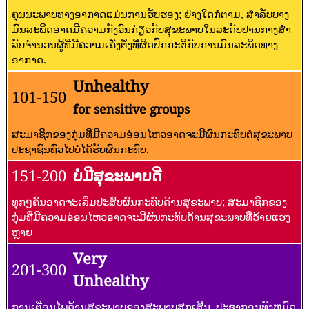
ຄຸນນະພາບທາງອາກາດແມ່ນການຮັບຮອງ; ຢ່າງໃດກໍ່ຕາມ, ສໍາລັບບາງ
ມົນລະພິດອາດມີຄວາມກັງວົນກ່ຽວກັບສຸຂະພາບໃນລະດັບປານກາງສໍາ
ລັບຈໍານວນຜູ້ທີ່ມີຄວາມເຄັ່ງຕຶງທີ່ຜິດປົກກະຕິກັບການມົນລະພິດທາງ
ອາກາດ.
Unhealthy
101-150
for sensitive groups
ສະມາຊິກຂອງກຸ່ມທີ່ມີຄວາມອ່ອນໄຫວອາດຈະມີຜົນກະທົບຕໍ່ສຸຂະພາບ
ປະຊາຊົນທົ່ວໄປບໍ່ໄດ້ຮັບຜົນກະທົບ.
151-200
ບໍ່ມີສຸຂະພາບດີ
ທຸກໆຄົນອາດຈະເລີ່ມປະສົບຜົນກະທົບດ້ານສຸຂະພາບ; ສະມາຊິກຂອງ
ກຸ່ມທີ່ມີຄວາມອ່ອນໄຫວອາດຈະມີຜົນກະທົບດ້ານສຸຂະພາບທີ່ຮ້າຍແຮງ
ຫຼາຍ
Very
201-300
Unhealthy
ການເຕືອນໄພດ້ານສຸຂະພາບຂອງສະພາບສຸກເສີນ. ປະຊາກອນທັງຫມົດ