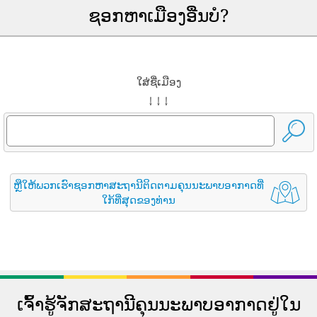
ຊອກຫາເມືອງອື່ນບໍ?
ໃສ່ຊື່ເມືອງ
↓ ↓ ↓
ຫຼືໃຫ້ພວກເຮົາຊອກຫາສະຖານີຕິດຕາມຄຸນນະພາບອາກາດທີ່
ໃກ້ທີ່ສຸດຂອງທ່ານ
ເຈົ້າຮູ້ຈັກສະຖານີຄຸນນະພາບອາກາດຢູ່ໃນ