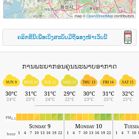
map ©
OpenStreetMap
contributors
ຄລິກທີ່ນີ້ເພື່ອເບິ່ງສະບັບມືຖືຂອງໜ້າເວັບນີ້
ການພະຍາກອນຄຸນນະພາບອາກາດ
SUN 9
MON 10
TUE 11
WED 12
THU 13
FRI 14
SAT 15
30°C
31°C
31°C
29°C
30°C
31°C
32°C
24°C
25°C
24°C
22°C
23°C
25°C
25°C
PM
2.5
Sunday 9
Monday 10
Tuesd
1
4
7
10
13
16
19
22
1
4
7
10
13
16
19
22
1
4
7
10
hour