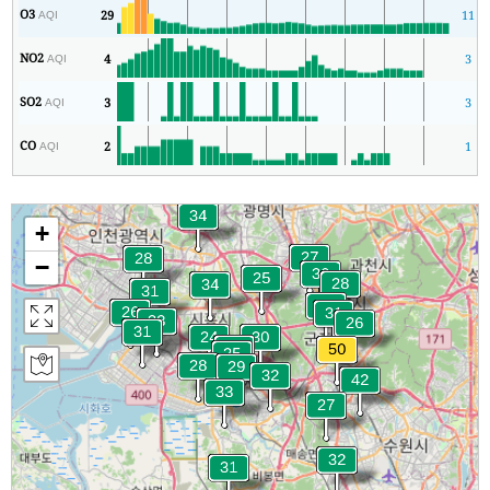
O3
29
11
AQI
NO2
4
3
AQI
SO2
3
3
AQI
CO
2
1
AQI
+
−