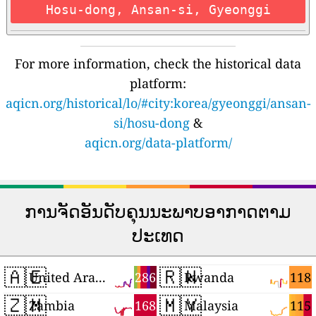
Hosu-dong, Ansan-si, Gyeonggi
For more information, check the historical data
platform:
aqicn.org/historical/lo/#city:korea/gyeonggi/ansan-
si/hosu-dong
&
aqicn.org/data-platform/
ການຈັດອັນດັບຄຸນນະພາບອາກາດຕາມ
ປະເທດ
🇦🇪
🇷🇼
286
118
United Arab Emirates
Rwanda
🇿🇲
🇲🇾
168
115
Zambia
Malaysia