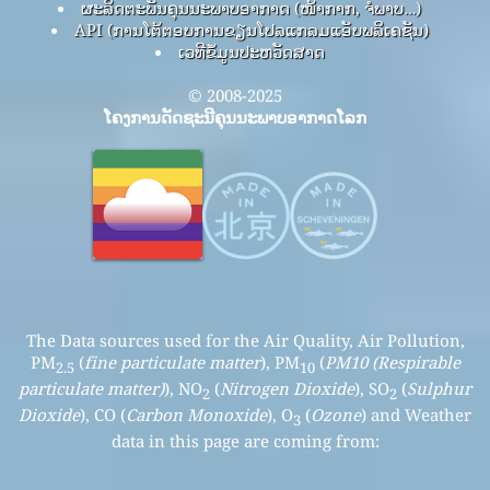
ຜະລິດຕະພັນຄຸນນະພາບອາກາດ (ໜ້າກາກ, ຈໍພາບ…)
API (ການໂຕ້ຕອບການຂຽນໂປລແກລມແອັບພລິເຄຊັນ)
ເວທີຂໍ້ມູນປະຫວັດສາດ
© 2008-2025
ໂຄງການດັດຊະນີຄຸນນະພາບອາກາດໂລກ
The Data sources used for the Air Quality, Air Pollution,
PM
(
fine particulate matter
), PM
(
PM10 (Respirable
2.5
10
particulate matter)
), NO
(
Nitrogen Dioxide
), SO
(
Sulphur
2
2
Dioxide
), CO (
Carbon Monoxide
), O
(
Ozone
) and Weather
3
data in this page are coming from: