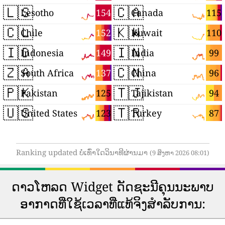
🇱🇸
🇨🇦
154
115
Lesotho
Canada
🇨🇱
🇰🇼
152
110
Chile
Kuwait
🇮🇩
🇮🇳
149
99
Indonesia
India
🇿🇦
🇨🇳
137
96
South Africa
China
🇵🇰
🇹🇯
125
94
Pakistan
Tajikistan
🇺🇸
🇹🇷
123
87
United States
Turkey
Ranking updated ບໍ່ເທົ່າໃດວິນາທີຜ່ານມາ
(9 ສິງຫາ 2026 08:01)
ດາວ​ໂຫລດ Widget ດັດ​ຊະ​ນີ​ຄຸນ​ນະ​ພາບ​
ອາ​ກາດ​ທີ່​ໃຊ້​ເວ​ລາ​ທີ່​ແທ້​ຈິງ​ສໍາ​ລັບ​ການ​: