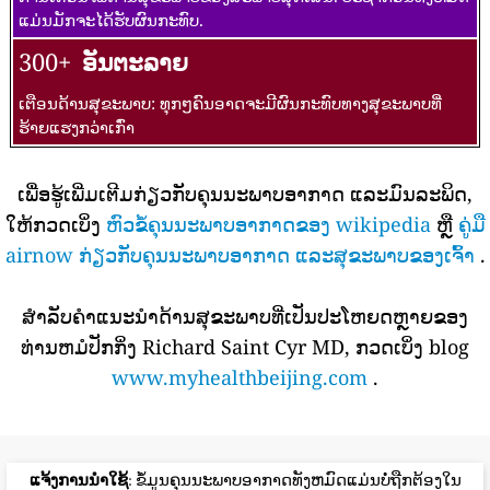
ແມ່ນມັກຈະໄດ້ຮັບຜົນກະທົບ.
300+
ອັນຕະລາຍ
ເຕືອນດ້ານສຸຂະພາບ: ທຸກໆຄົນອາດຈະມີຜົນກະທົບທາງສຸຂະພາບທີ່
ຮ້າຍແຮງກວ່າເກົ່າ
ເພື່ອຮູ້ເພີ່ມເຕີມກ່ຽວກັບຄຸນນະພາບອາກາດ ແລະມົນລະພິດ,
ໃຫ້ກວດເບິ່ງ
ຫົວຂໍ້ຄຸນນະພາບອາກາດຂອງ wikipedia
ຫຼື
ຄູ່ມື
airnow ກ່ຽວກັບຄຸນນະພາບອາກາດ ແລະສຸຂະພາບຂອງເຈົ້າ
.
ສໍາລັບຄໍາແນະນໍາດ້ານສຸຂະພາບທີ່ເປັນປະໂຫຍດຫຼາຍຂອງ
ທ່ານຫມໍປັກກິ່ງ Richard Saint Cyr MD, ກວດເບິ່ງ blog
www.myhealthbeijing.com
.
ແຈ້ງການນໍາໃຊ້
: ຂໍ້ມູນຄຸນນະພາບອາກາດທັງຫມົດແມ່ນບໍ່ຖືກຕ້ອງໃນ