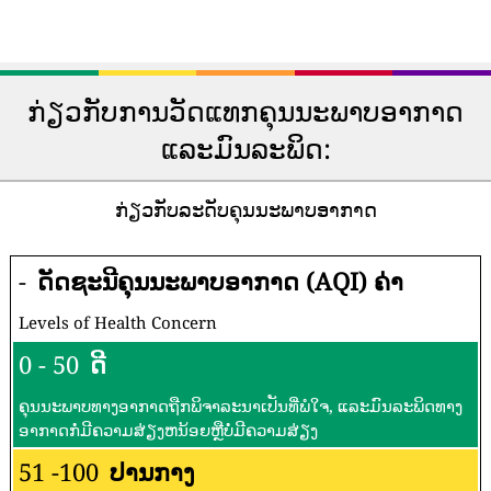
ກ່ຽວກັບການວັດແທກຄຸນນະພາບອາກາດ
ແລະມົນລະພິດ:
ກ່ຽວກັບລະດັບຄຸນນະພາບອາກາດ
-
ດັດຊະນີຄຸນນະພາບອາກາດ (AQI) ຄ່າ
Levels of Health Concern
0 - 50
ດີ
ຄຸນນະພາບທາງອາກາດຖືກພິຈາລະນາເປັນທີ່ພໍໃຈ, ແລະມົນລະພິດທາງ
ອາກາດກໍ່ມີຄວາມສ່ຽງຫນ້ອຍຫຼືບໍ່ມີຄວາມສ່ຽງ
51 -100
ປານກາງ