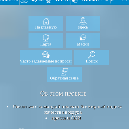
На главную
здесь
Карта
Маски
Часто задаваемые вопросы
Поиск
Обратная связь
Об этом проекте
Связаться с командой проекта Всемирный индекс
качества воздуха
пресса и СМИ