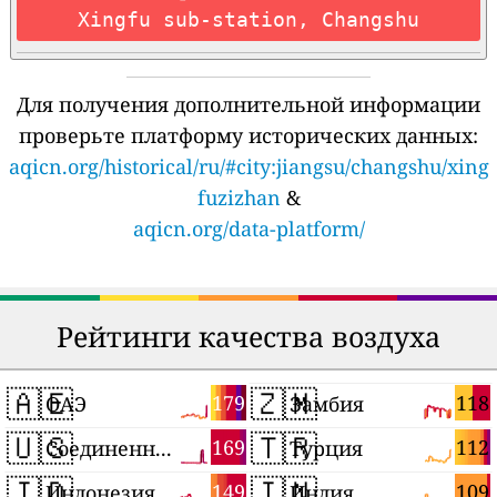
Xingfu sub-station, Changshu
Для получения дополнительной информации
проверьте платформу исторических данных:
aqicn.org/historical/ru/#city:jiangsu/changshu/xing
fuzizhan
&
aqicn.org/data-platform/
Рейтинги качества воздуха
🇦🇪
🇿🇲
179
118
ОАЭ
Замбия
🇺🇸
🇹🇷
169
112
Соединенные Штаты
Турция
🇮🇩
🇮🇳
149
109
Индонезия
Индия