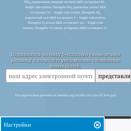
PM
(вдыхаемых твердых частиц) АКИ составляет 66. -
10
Xingfu sub-station, Changshu NO
(диоксида азота) АКИ
2
составляет 26. - Xingfu sub-station, Changshu SO
2
(сернистый газ) АКИ составляет 9. - Xingfu sub-station,
Changshu O
(озон) АКИ составляет n/a. - Xingfu sub-
3
station, Changshu CO (окись углерода) АКИ составляет 11.
-
Подпишитесь на нашу бесплатную ежемесячную
рассылку и получайте уведомления о появлении
новых статей.
представля
This page has been generated on Saturday, Aug 1st 2026, 14:15 pm CST from jp2n
Настройки