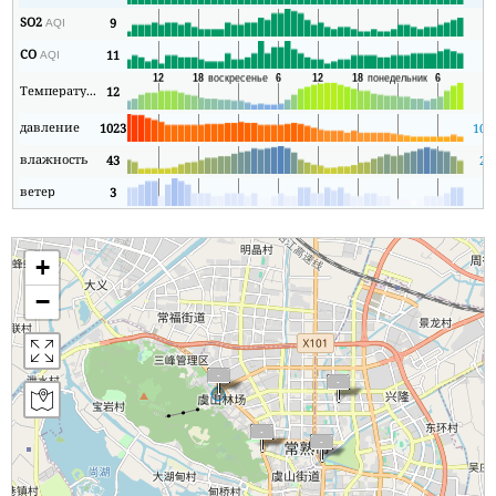
SO2
9
6
AQI
CO
11
6
AQI
Температура
12
1
давление
1023
102
влажность
43
21
ветер
3
0
+
−