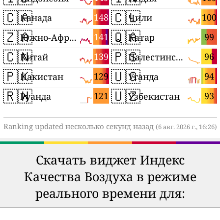
🇨🇦
🇨🇱
148
100
Канада
Чили
🇿🇦
🇶🇦
141
99
Южно-Африканская Республика
Катар
🇨🇳
🇵🇸
139
96
Китай
Палестинские территории
🇵🇰
🇺🇬
129
94
Пакистан
Уганда
🇷🇼
🇺🇿
121
93
Руанда
Узбекистан
Ranking updated несколько секунд назад
(6 авг. 2026 г., 16:26)
Скачать виджет Индекс
Качества Воздуха в режиме
реального времени для: