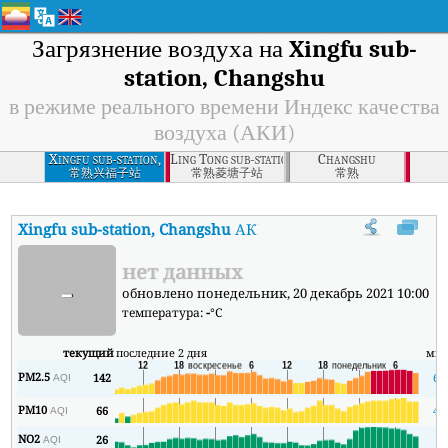
Загрязнение воздуха на
Xingfu sub-
station, Changshu
в режиме реального времени Индекс качества
воздуха (АКИ)
Xingfu sub-station,
Ling Tong sub-station, Changshu
Changshu
Changshu
常熟兴福子站
常熟菱塘子站
常熟
Xingfu sub-station, Changshu
АКИ
:
В режиме реального времени
нет данных
-
обновлено понедельник, 20 декабрь 2021 10:00
температура:
-
°C
текущий
последние 2 дня
ми
PM2.5
142
68
AQI
PM10
66
47
AQI
NO2
26
9
AQI