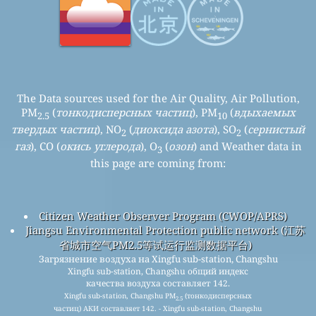
The Data sources used for the Air Quality, Air Pollution,
PM
(
тонкодисперсных частиц
), PM
(
вдыхаемых
2.5
10
твердых частиц
), NO
(
диоксида азота
), SO
(
сернистый
2
2
газ
), CO (
окись углерода
), O
(
озон
) and Weather data in
3
this page are coming from:
Citizen Weather Observer Program (CWOP/APRS)
Jiangsu Environmental Protection public network (江苏
省城市空气PM2.5等试运行监测数据平台)
Загрязнение воздуха на Xingfu sub-station, Changshu
Xingfu sub-station, Changshu общий индекс
качества воздуха составляет 142.
Xingfu sub-station, Changshu PM
(тонкодисперсных
2.5
частиц) АКИ составляет 142. - Xingfu sub-station, Changshu