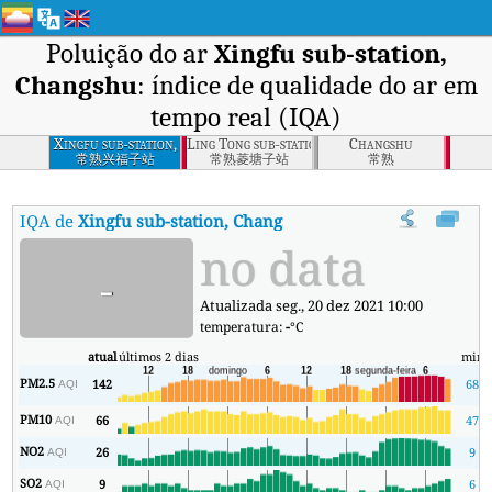
Poluição do ar
Xingfu sub-station,
Changshu
: índice de qualidade do ar em
tempo real (IQA)
Xingfu sub-station,
Ling Tong sub-station, Changshu
Changshu
Changshu
常熟兴福子站
常熟菱塘子站
常熟
IQA de
Xingfu sub-station, Changshu
:
Índice de Qualidade do Ar 
no data
-
Atualizada seg., 20 dez 2021 10:00
temperatura:
-
°C
atual
últimos 2 dias
min
PM2.5
142
68
AQI
PM10
66
47
AQI
NO2
26
9
AQI
SO2
9
6
AQI