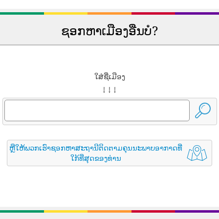
ຊອກຫາເມືອງອື່ນບໍ?
ໃສ່ຊື່ເມືອງ
↓ ↓ ↓
ຫຼືໃຫ້ພວກເຮົາຊອກຫາສະຖານີຕິດຕາມຄຸນນະພາບອາກາດທີ່
ໃກ້ທີ່ສຸດຂອງທ່ານ