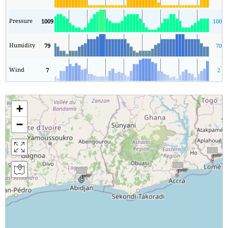
Pressure
1009
1007
Humidity
79
70
Wind
7
2
+
−