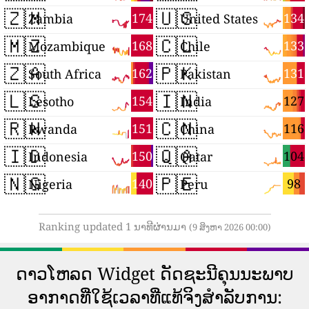
🇿🇲
🇺🇸
174
134
Zambia
United States
🇲🇿
🇨🇱
168
133
Mozambique
Chile
🇿🇦
🇵🇰
162
131
South Africa
Pakistan
🇱🇸
🇮🇳
154
127
Lesotho
India
🇷🇼
🇨🇳
151
116
Rwanda
China
🇮🇩
🇶🇦
150
104
Indonesia
Qatar
🇳🇬
🇵🇪
140
98
Nigeria
Peru
Ranking updated 1 ນາທີຜ່ານມາ
(9 ສິງຫາ 2026 00:00)
ດາວ​ໂຫລດ Widget ດັດ​ຊະ​ນີ​ຄຸນ​ນະ​ພາບ​
ອາ​ກາດ​ທີ່​ໃຊ້​ເວ​ລາ​ທີ່​ແທ້​ຈິງ​ສໍາ​ລັບ​ການ​: