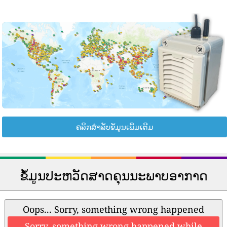
ຄລິກສຳລັບຂໍ້ມູນເພີ່ມເຕີມ
ຂໍ້ມູນປະຫວັດສາດຄຸນນະພາບອາກາດ
Oops... Sorry, something wrong happened
Sorry, something wrong happened while