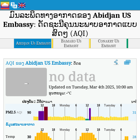
ມົນລະພິດທາງອາກາດຂອງ
Abidjan US
Embassy
: ດັດຊະນີຄຸນນະພາບອາກາດແບບ
ສົດໆ (AQI)
Bamako Us
Conakry Us
Abidjan Us Embassy
Embassy
Embassy
AQI ຂອງ
Abidjan US Embassy
:
ດັດຊະນີຄຸນນະພາບອາກາດຕາມເວລາຈິງຂອງ 
no data
-
Updated on Tuesday, Mar 4th 2025, 10:00 am
ອຸນ​ຫະ​ພູມ:
-
°C
ປະຈຸບັນ
2 ມື້ທີ່ຜ່ານມາ
ນາທີ
PM2.5
90
31
AQI
ຂໍ້ມູນສະພາບອາກາດ
Temp
30
28