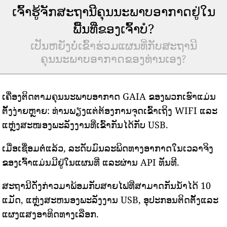
ເຈົ້າຮູ້ຈັກສະຖານີຄຸນນະພາບອາກາດຢູ່ໃນ
ພື້ນທີ່ຂອງເຈົ້າບໍ?
ເປັນຫຍັງບໍ່ເຂົ້າຮ່ວມແຜນທີ່ກັບສະຖານີ
ຄຸນນະພາບອາກາດຂອງທ່ານເອງ?
ເຄື່ອງຕິດຕາມຄຸນນະພາບອາກາດ GAIA ຂອງພວກເຮົາແມ່ນ
ຕັ້ງງ່າຍຫຼາຍ: ທ່ານພຽງແຕ່ຕ້ອງການຈຸດເຂົ້າເຖິງ WIFI ແລະ
ແຫຼ່ງສະໜອງພະລັງງານທີ່ເຂົ້າກັນໄດ້ກັບ USB.
ເມື່ອເຊື່ອມຕໍ່ແລ້ວ, ລະດັບມົນລະພິດທາງອາກາດໃນເວລາຈິງ
ຂອງເຈົ້າແມ່ນມີຢູ່ໃນແຜນທີ່ ແລະຜ່ານ API ທັນທີ.
ສະຖານີດັ່ງກ່າວມາພ້ອມກັບສາຍໄຟທີ່ສາມາດກັນນ້ໍາໄດ້ 10
ແມັດ, ແຫຼ່ງສະຫນອງພະລັງງານ USB, ອຸປະກອນຕິດຕັ້ງແລະ
ແຜງແສງອາທິດທາງເລືອກ.