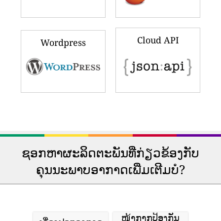
Cloud API
Wordpress
ຊອກຫາຜະລິດຕະພັນທີ່ກ່ຽວຂ້ອງກັບ
ຄຸນນະພາບອາກາດເພີ່ມເຕີມບໍ?
ໜ້າກາກປ້ອງກັນ