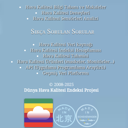
Hava Kalitesi Bilgi Tabanı ve Makaleler
Hava Kalitesi Deneyleri
Hava Kalitesi Sensörleri Analizi
Sıkça Sorulan Sorular
Hava Kalitesi Veri kaynağı
Hava Kalitesi İndeksi Hesaplaması
Hava Kalitesi Tahmini
Hava Kalitesi Ürünleri (maskeler, Monitörler…)
API (Uygulama Programlama Arayüzü)
Geçmiş Veri Platformu
© 2008-2025
Dünya Hava Kalitesi Endeksi Projesi