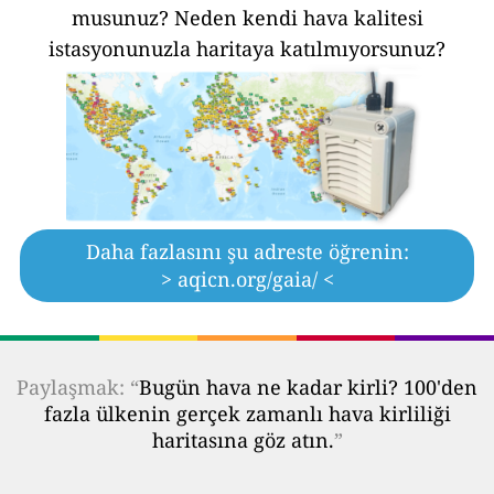
musunuz?
Neden kendi hava kalitesi
istasyonunuzla haritaya katılmıyorsunuz?
Daha fazlasını şu adreste öğrenin:
> aqicn.org/gaia/ <
Paylaşmak: “
Bugün hava ne kadar kirli? 100'den
fazla ülkenin gerçek zamanlı hava kirliliği
haritasına göz atın.
”