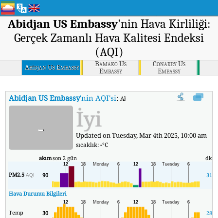
Abidjan US Embassy
'nin Hava Kirliliği:
Gerçek Zamanlı Hava Kalitesi Endeksi
(AQI)
Bamako Us
Conakry Us
Abidjan Us Embassy
Embassy
Embassy
Abidjan US Embassy
'nin AQI'si
:
Abidjan US Embassy'nin Gerçek Zam
İyi
-
Updated on Tuesday, Mar 4th 2025, 10:00 am
sıcaklık:
-
°C
akım
son 2 gün
dk.
PM2.5
90
31
AQI
Hava Durumu Bilgileri
Temp
30
28