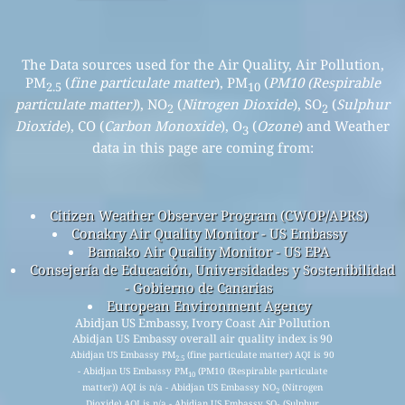
The Data sources used for the Air Quality, Air Pollution,
PM
(
fine particulate matter
), PM
(
PM10 (Respirable
2.5
10
particulate matter)
), NO
(
Nitrogen Dioxide
), SO
(
Sulphur
2
2
Dioxide
), CO (
Carbon Monoxide
), O
(
Ozone
) and Weather
3
data in this page are coming from:
Citizen Weather Observer Program (CWOP/APRS)
Conakry Air Quality Monitor - US Embassy
Bamako Air Quality Monitor - US EPA
Consejería de Educación, Universidades y Sostenibilidad
- Gobierno de Canarias
European Environment Agency
Abidjan US Embassy, Ivory Coast Air Pollution
Abidjan US Embassy overall air quality index is 90
Abidjan US Embassy PM
(fine particulate matter) AQI is 90
2.5
- Abidjan US Embassy PM
(PM10 (Respirable particulate
10
matter)) AQI is n/a - Abidjan US Embassy NO
(Nitrogen
2
Dioxide) AQI is n/a - Abidjan US Embassy SO
(Sulphur