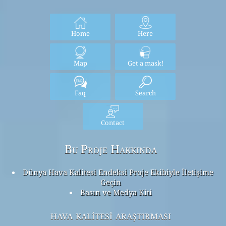
Home
Here
Map
Get a mask!
Faq
Search
Contact
Bu Proje Hakkında
Dünya Hava Kalitesi Endeksi Proje Ekibiyle İletişime
Geçin
Basın ve Medya Kiti
hava kalitesi araştırması