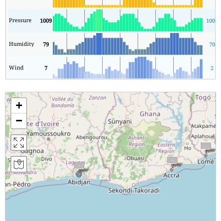
Pressure
1009
1007
Humidity
79
70
Wind
7
2
+
−