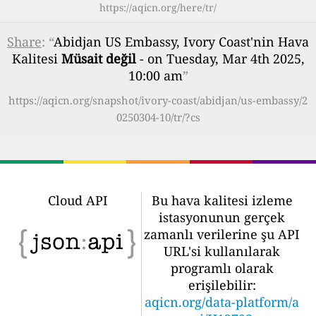
https://aqicn.org/here/tr/
Share
: “
Abidjan US Embassy, Ivory Coast'nin Hava
Kalitesi
Müsait değil
- on Tuesday, Mar 4th 2025,
10:00 am
”
https://aqicn.org/snapshot/ivory-coast/abidjan/us-embassy/2
0250304-10/tr/?cs
Cloud API
Bu hava kalitesi izleme
istasyonunun gerçek
zamanlı verilerine şu API
URL'si kullanılarak
programlı olarak
erişilebilir:
aqicn.org/data-platform/a