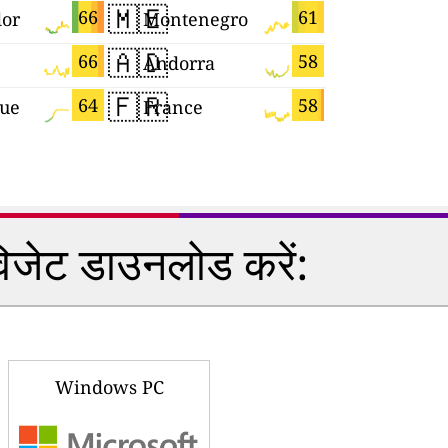
🇲🇪
🇾🇹
66
61
dor
Montenegro
Mayotte
🇦🇩
🇩🇪
66
58
Andorra
Germany
🇫🇷
🇴🇲
64
58
que
France
Oman
विजेट डाउनलोड करें:
Windows PC