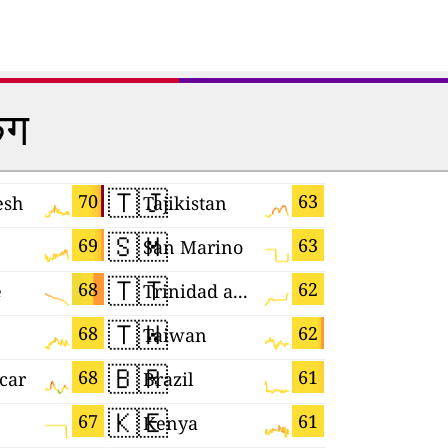
िंग
🇹🇯
🇦🇺
70
63
esh
Tajikistan
Australia
🇸🇲
🇬🇭
69
63
San Marino
Ghana
🇹🇹
🇮🇱
68
62
e
Trinidad and Tobago
Israel
🇹🇼
🇺🇿
68
62
Taiwan
Uzbekist
🇧🇷
🇨🇴
68
61
car
Brazil
Colombia
🇰🇪
🇯🇵
67
61
Kenya
Japan