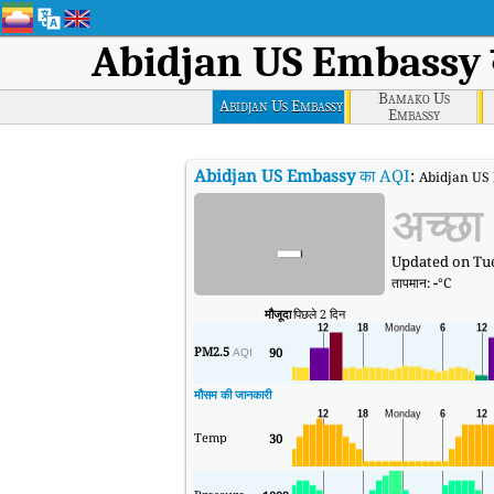
Abidjan US Embassy
Bamako Us
Abidjan Us Embassy
Embassy
Abidjan US Embassy
का AQI
:
Abidjan US Em
-
अच्छा
Updated on Tue
तापमान:
-
°C
मौजूदा
पिछले 2 दिन
PM2.5
90
AQI
मौसम की जानकारी
Temp
30