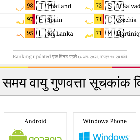
🇹🇭
🇸🇻
98
72
Thailand
El Salva
🇪🇸
🇨🇿
97
71
Spain
Czechia
🇱🇰
🇲🇶
95
71
Sri Lanka
Martini
Ranking updated एक मिनट पहले
(८ अग. २०२६, दोपहर १०:२४ बजे)
समय वायु गुणवत्ता सूचकांक 
Android
Windows Phone