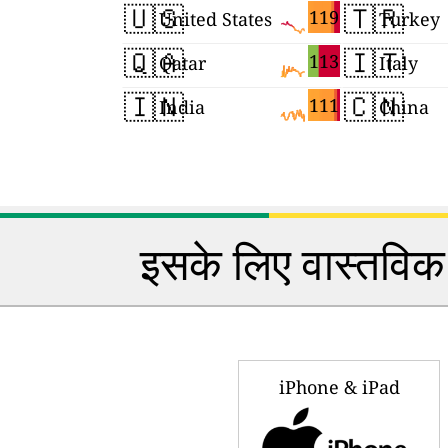
🇺🇸
🇹🇷
119
United States
Turkey
🇶🇦
🇮🇹
113
Qatar
Italy
🇮🇳
🇨🇳
111
India
China
इसके लिए वास्तविक 
iPhone & iPad