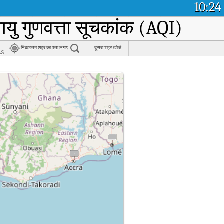
10:24
ायु गुणवत्ता सूचकांक (AQI)
निकटतम शहर का पता लगाएं
दूसरा शहर खोजें
as