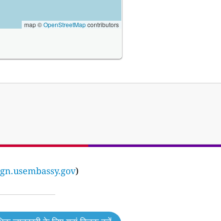
map ©
OpenStreetMap
contributors
gn.usembassy.gov
)