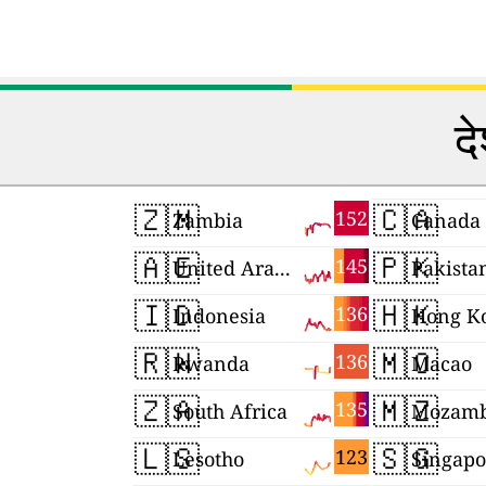
दे
🇿🇲
🇨🇦
152
Zambia
Canada
🇦🇪
🇵🇰
145
United Arab Emirates
Pakista
🇮🇩
🇭🇰
136
Indonesia
Hong K
🇷🇼
🇲🇴
136
Rwanda
Macao
🇿🇦
🇲🇿
135
South Africa
Mozamb
🇱🇸
🇸🇬
123
Lesotho
Singapo