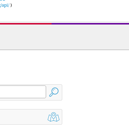
/api/
)