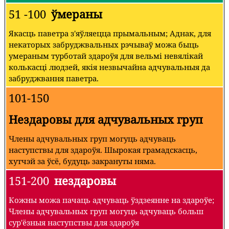
51 -100
ўмераны
Якасць паветра з'яўляецца прымальным; Аднак, для
некаторых забруджвальных рэчываў можа быць
умераным турботай здароўя для вельмі невялікай
колькасці людзей, якія незвычайна адчувальныя да
забруджвання паветра.
101-150
Нездаровы для адчувальных груп
Члены адчувальных груп могуць адчуваць
наступствы для здароўя. Шырокая грамадскасць,
хутчэй за ўсё, будуць закрануты няма.
151-200
нездаровы
Кожны можа пачаць адчуваць ўздзеянне на здароўе;
Члены адчувальных груп могуць адчуваць больш
сур'ёзныя наступствы для здароўя