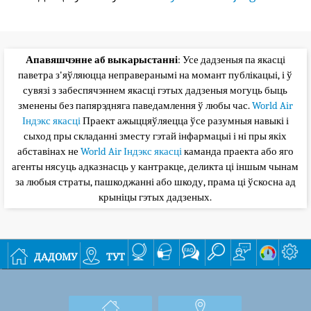
Апавяшчэнне аб выкарыстанні
: Усе дадзеныя па якасці
паветра з'яўляюцца неправеранымі на момант публікацыі, і ў
сувязі з забеспячэннем якасці гэтых дадзеныя могуць быць
зменены без папярэдняга паведамлення ў любы час.
World Air
Індэкс якасці
Праект ажыццяўляецца ўсе разумныя навыкі і
сыход пры складанні зместу гэтай інфармацыі і ні пры якіх
абставінах не
World Air Індэкс якасці
каманда праекта або яго
агенты нясуць адказнасць у кантракце, деликта ці іншым чынам
за любыя страты, пашкоджанні або шкоду, прама ці ўскосна ад
крыніцы гэтых дадзеных.
дадому
тут