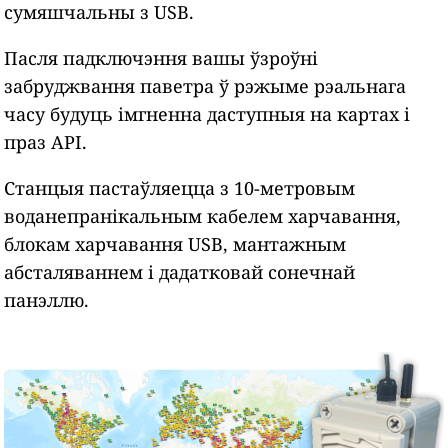
сумяшчальны з USB.
Пасля падключэння вашы ўзроўні
забруджвання паветра ў рэжыме рэальнага
часу будуць імгненна даступныя на картах і
праз API.
Станцыя пастаўляецца з 10-метровым
воданепранікальным кабелем харчавання,
блокам харчавання USB, мантажным
абсталяваннем і дадатковай сонечнай
панэллю.