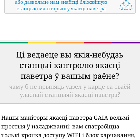
або дазвольце нам знайсці бліжэйшую
станцыю маніторынгу якасці паветра
Ці ведаеце вы якія-небудзь
станцыі кантролю якасці
паветра ў вашым раёне?
чаму б не прыняць удзел у карце са сваёй
уласнай станцыяй якасці паветра?
Нашы маніторы якасці паветра GAIA вельмі
простыя ў наладжванні: вам спатрэбіцца
толькі кропка доступу WIFI і блок харчавання,