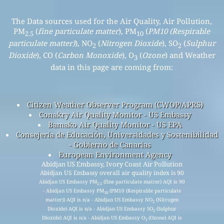
The Data sources used for the Air Quality, Air Pollution,
PM
(
fine particulate matter
), PM
(
PM10 (Respirable
2.5
10
particulate matter)
), NO
(
Nitrogen Dioxide
), SO
(
Sulphur
2
2
Dioxide
), CO (
Carbon Monoxide
), O
(
Ozone
) and Weather
3
data in this page are coming from:
Citizen Weather Observer Program (CWOP/APRS)
Conakry Air Quality Monitor - US Embassy
Bamako Air Quality Monitor - US EPA
Consejería de Educación, Universidades y Sostenibilidad
- Gobierno de Canarias
European Environment Agency
Abidjan US Embassy, Ivory Coast Air Pollution
Abidjan US Embassy overall air quality index is 90
Abidjan US Embassy PM
(fine particulate matter) AQI is 90
2.5
- Abidjan US Embassy PM
(PM10 (Respirable particulate
10
matter)) AQI is n/a - Abidjan US Embassy NO
(Nitrogen
2
Dioxide) AQI is n/a - Abidjan US Embassy SO
(Sulphur
2
Dioxide) AQI is n/a - Abidjan US Embassy O
(Ozone) AQI is
3