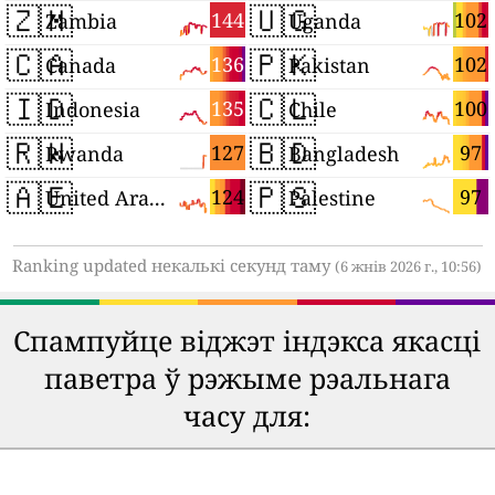
🇿🇲
🇺🇬
144
102
Zambia
Uganda
🇨🇦
🇵🇰
136
102
Canada
Pakistan
🇮🇩
🇨🇱
135
100
Indonesia
Chile
🇷🇼
🇧🇩
127
97
Rwanda
Bangladesh
🇦🇪
🇵🇸
124
97
United Arab Emirates
Palestine
Ranking updated некалькі секунд таму
(6 жнів 2026 г., 10:56)
Спампуйце віджэт індэкса якасці
паветра ў рэжыме рэальнага
часу для: