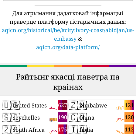
Для атрымання дадатковай інфармацыі
праверце платформу гістарычных даных:
aqicn.org/historical/be/#city:ivory-coast/abidjan/us-
embassy
&
aqicn.org/data-platform/
Рэйтынг якасці паветра па
краінах
🇺🇸
🇿🇼
627
121
United States
Zimbabwe
🇸🇨
🇨🇳
190
120
Seychelles
China
🇿🇦
🇮🇳
175
112
South Africa
India