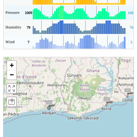
Pressure
1009
1007
Humidity
79
70
Wind
7
2
+
−