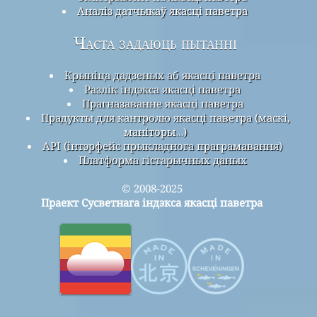
Аналіз датчыкаў якасці паветра
Часта задаюць пытанні
Крыніца дадзеных аб якасці паветра
Разлік індэкса якасці паветра
Прагназаванне якасці паветра
Прадукты для кантролю якасці паветра (маскі,
маніторы…)
API (інтэрфейс прыкладнога праграмавання)
Платформа гістарычных даных
© 2008-2025
Праект Сусветнага індэкса якасці паветра