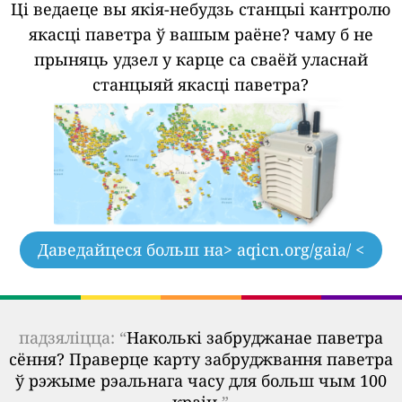
Ці ведаеце вы якія-небудзь станцыі кантролю
якасці паветра ў вашым раёне?
чаму б не
прыняць удзел у карце са сваёй уласнай
станцыяй якасці паветра?
Даведайцеся больш на
> aqicn.org/gaia/ <
падзяліцца: “
Наколькі забруджанае паветра
сёння? Праверце карту забруджвання паветра
ў рэжыме рэальнага часу для больш чым 100