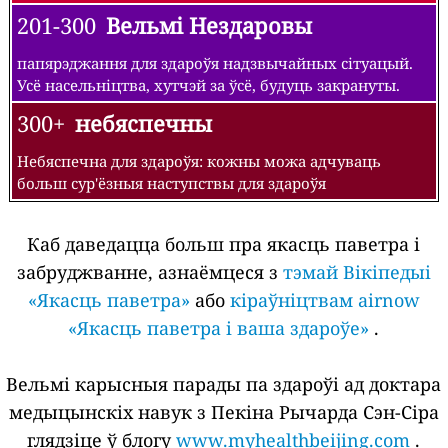
201-300
Вельмі Нездаровы
папярэджання для здароўя надзвычайных сітуацый.
Усё насельніцтва, хутчэй за ўсё, будуць закрануты.
300+
небяспечны
Небяспечна для здароўя: кожны можа адчуваць
больш сур'ёзныя наступствы для здароўя
Каб даведацца больш пра якасць паветра і
забруджванне, азнаёмцеся з
тэмай Вікіпедыі
«Якасць паветра»
або
кіраўніцтвам airnow
«Якасць паветра і ваша здароўе»
.
Вельмі карысныя парады па здароўі ад доктара
медыцынскіх навук з Пекіна Рычарда Сэн-Сіра
глядзіце ў блогу
www.myhealthbeijing.com
.