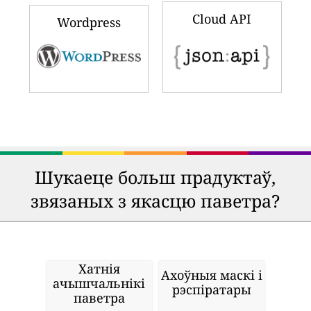
Cloud API
Wordpress
Шукаеце больш прадуктаў,
звязаных з якасцю паветра?
Хатнія
Ахоўныя маскі і
ачышчальнікі
рэспіратары
паветра