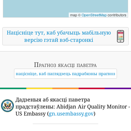
map ©
OpenStreetMap
contributors
Націсніце тут, каб убачыць мабільную
версію гэтай вэб-старонкі
Прагноз якасці паветра
націсніце, каб паглядзець падрабязны прагноз
Дадзеныя аб якасці паветра
прадстаўлены:
Abidjan Air Quality Monitor -
US Embassy (
gn.usembassy.gov
)