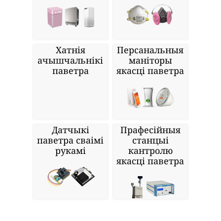
Хатнія
Персанальныя
ачышчальнікі
маніторы
паветра
якасці паветра
Датчыкі
Прафесійныя
паветра сваімі
станцыі
рукамі
кантролю
якасці паветра