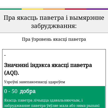
Пра якасць паветра і вымярэнне
забруджвання:
Пра ўзровень якасці паветра
-
Значэнні індэкса якасці паветра
(AQI).
Узроўні занепакоенасці здароўем
0 - 50
добра
Якасць паветра лічыцца здавальняючым, і
забруджванне паветра ўяўляе мала або няма рызыкі