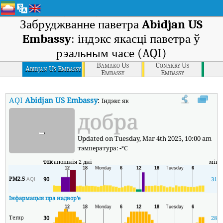
Забруджванне паветра
Abidjan US
Embassy
: індэкс якасці паветра ў
рэальным часе (AQI)
Bamako Us
Conakry Us
Abidjan Us Embassy
Embassy
Embassy
AQI
Abidjan US Embassy
:
Індэкс якасці паветра Abidjan US Embass
добра
-
Updated on Tuesday, Mar 4th 2025, 10:00 am
тэмпература:
-
°C
ток
апошнія 2 дні
мін
PM2.5
90
31
AQI
Інфармацыя пра надвор'е
Temp
30
28