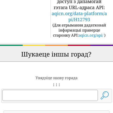
доступ з дапамогай
гэтага URL-адраса API:
aqicn.org/data-platform/a
pi/H12793
(
Для атрымання дадатковай
інфармацыі праверце
старонку API:
aqicn.org/api/
)
Шукаеце іншы горад?
Увядзіце назву горада
↓ ↓ ↓