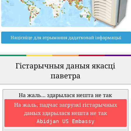
Націсніце для атрымання дадатковай інфармацыі
Гістарычныя даныя якасці
паветра
На жаль... здарылася нешта не так
На жаль, падчас загрузкі гістарычных
даных здарылася нешта не так
Abidjan US Embassy