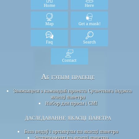
Home
Here
Map
Get a mask!
Faq
Search
Contact
Аб гэтым праекце
Звяжыцеся з камандай праекта Сусветнага індэкса
якасці паветра
Набор для прэсы і СМІ
даследаванне якасці паветра
База ведаў і артыкулы па якасці паветра
Эксперымент па якасці паветра