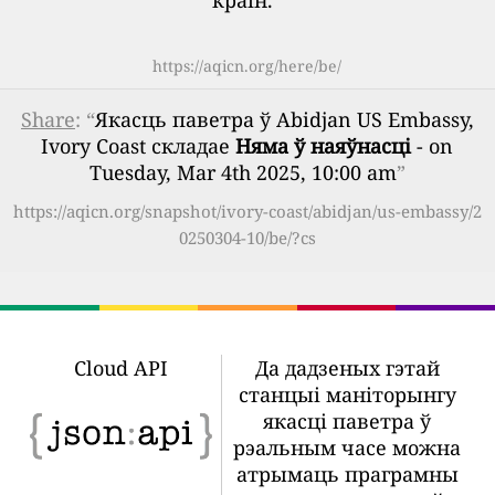
краін.
”
https://aqicn.org/here/be/
Share
: “
Якасць паветра ў Abidjan US Embassy,
Ivory Coast складае
Няма ў наяўнасці
- on
Tuesday, Mar 4th 2025, 10:00 am
”
https://aqicn.org/snapshot/ivory-coast/abidjan/us-embassy/2
0250304-10/be/?cs
Cloud API
Да дадзеных гэтай
станцыі маніторынгу
якасці паветра ў
рэальным часе можна
атрымаць праграмны