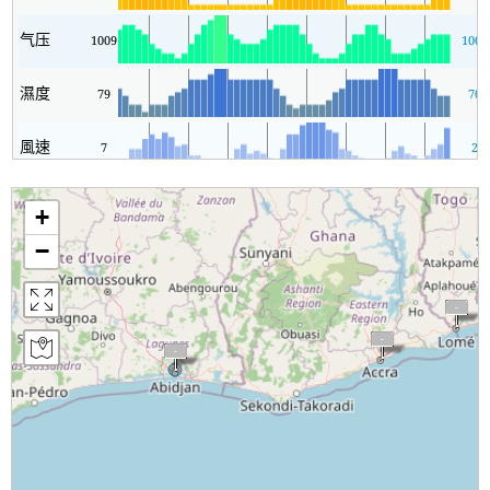
气压
1009
1007
濕度
79
70
風速
7
2
+
−