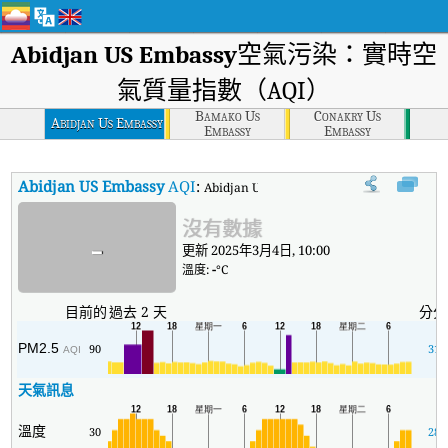
Abidjan US Embassy
空氣污染：實時空
氣質量指數（AQI）
Bamako Us
Conakry Us
Abidjan Us Embassy
Embassy
Embassy
Abidjan US Embassy
AQI
:
Abidjan US Embassy實時空氣質量指數（AQ
沒有數據
-
更新 2025年3月4日, 10:00
溫度:
-
°C
目前的
過去 2 天
分分
PM2.5
90
31
AQI
天氣訊息
溫度
30
28