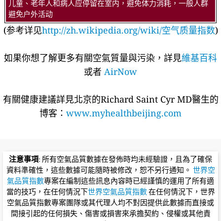
儿童、老年人和病人应停留在室内，避免体力消耗，一般人群
避免户外活动
(参考详见
http://zh.wikipedia.org/wiki/空气质量指数
)
如果你想了解更多有關空氣質量與污染，詳見
維基百科
或者
AirNow
有關健康建議詳​​見北京的Richard Saint Cyr MD醫生的
博客：
www.myhealthbeijing.com
注意事項
: 所有空氣品質數據在發佈時均未經驗證，且為了確保
資料準確性，這些數據可能隨時被修改，恕不另行通知。
世界空
氣品質指數
專案在編制這些訊息內容時已經謹慎的運用了所有適
當的技巧，在任何情況下
世界空氣品質指數
在任何情況下，世界
空氣品質指數專案團隊或其代理人均不對因提供此數據而直接或
間接引起的任何損失、傷害或損害來承擔契約、侵權或其他責