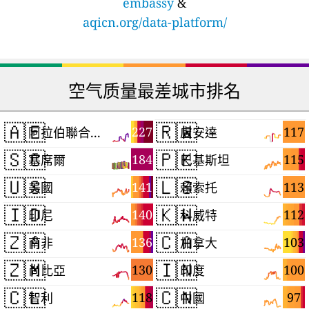
embassy
&
aqicn.org/data-platform/
空气质量最差城市排名
🇦🇪
🇷🇼
227
117
阿拉伯聯合大公國
盧安達
🇸🇨
🇵🇰
184
115
塞席爾
巴基斯坦
🇺🇸
🇱🇸
141
113
美國
賴索托
🇮🇩
🇰🇼
140
112
印尼
科威特
🇿🇦
🇨🇦
136
103
南非
加拿大
🇿🇲
🇮🇳
130
100
尚比亞
印度
🇨🇱
🇨🇳
118
97
智利
中國