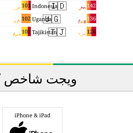
🇮🇩
103
142
Indonesia
🇺🇬
102
136
Uganda
🇹🇯
102
126
Tajikistan
ویجت شاخص کیفی
iPhone & iPad