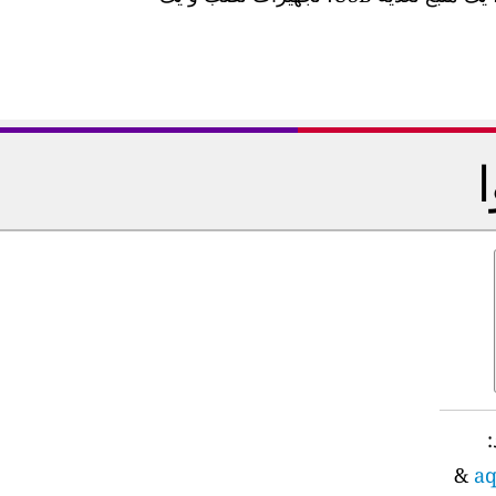
:
&
aq