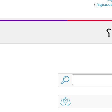
)
aqicn.or
؟