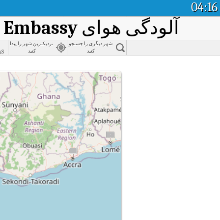
04:16
آلودگی هوای
S Embassy
شهر دیگری را جستجو
نزدیکترین شهر را پیدا
as
کنید
کنید