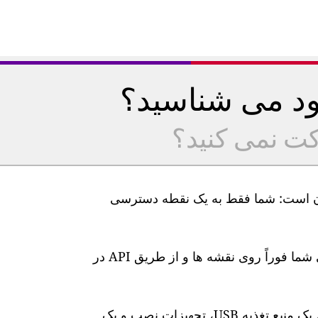
خود می شناسید؟
کت نمی کنید؟
یت هوا GAIA ما بسیار آسان است: شما فقط به یک نقطه دسترسی
پس از اتصال، سطوح آلودگی هوا در زمان واقعی شما فوراً روی نقشه ها و از طریق API در
این ایستگاه دارای یک کابل برق 10 متری ضد آب، یک منبع تغذیه USB، تجهیزات نصب و یک