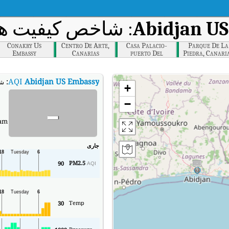
Abidjan U
: شاخص کیفیت هوا 
Conakry Us
Centro De Arte,
Casa Palacio-
Parque De La
Embassy
Canarias
puerto Del
Piedra, Canari
Rosario, Canarias
:
AQI
Abidjan US Embassy
شاخ
+
-
−
 am
جاری
PM2.5
90
AQI
Temp
30