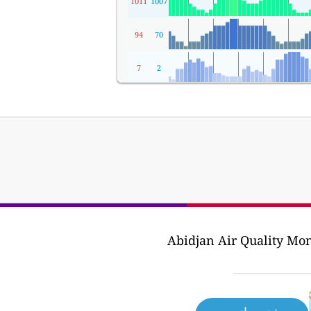
1011
1007
94
70
7
2