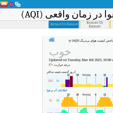
در زمان واقعی (AQI)
Bamako Us
Abidjan Us Embassy
Embassy
ص کیفیت هوای بی‌درنگ Abidjan US Embassy (AQI).
خوب
Updated on Tuesday, Mar 4th 2025, 10:00
درجه حرارت:
-
°C
2 روز گذشته
دقیقه
حداکثر
335
31
اطلاعات آب و هوا
32
28