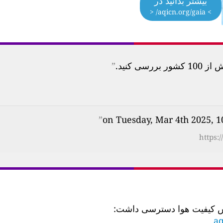
بیشتر بدانید در
> aqicn.org/gaia/ <
 کنید.
”
”
https:
aq