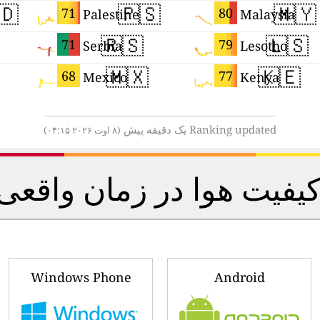
🇩
🇵🇸
🇲🇾
71
80
Palestine
Malaysia
🇷🇸
🇱🇸
71
79
Serbia
Lesotho
🇲🇽
🇰🇪
68
77
Mexico
Kenya
Ranking updated یک دقیقه پیش
(۸ اوت ۲۰۲۶ ۰۴:۱۵)
ت هوا در زمان واقعی را
Windows Phone
Android