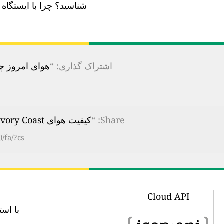
شناسید؟
چرا با ایستگا
اشتراک گذاری: “
هوای امروز چقدر 
Share
: “
کیفیت هوای Abidjan US Embassy, Ivory Coast
/fa/?cs
Cloud API
با استفاده از این url API می