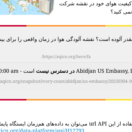
ه کیفیت هوای خود در نقشه شرکت
نمی کنید؟
آلوده است؟ نقشه آلودگی هوا در زمان واقعی را برای بیش از 100 کشور بررسی
https://aqicn.org/here/fa/
در دسترس نیست
است - on Tuesday, Mar 4th 2025, 10:00 am
//aqicn.org/snapshot/ivory-coast/abidjan/us-embassy/20250304-10
‌توان به داده‌های هم‌زمان ایستگاه پایش کیفیت هوا دسترسی داشت:
icn.org/data-platform/api/H12793