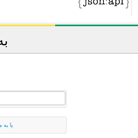
به
یا به 