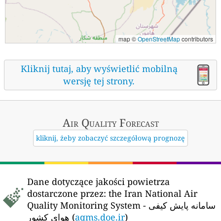
map ©
OpenStreetMap
contributors
Kliknij tutaj, aby wyświetlić mobilną
wersję tej strony.
Air Quality
Forecast
kliknij, żeby zobaczyć szczegółową prognozę
Dane dotyczące jakości powietrza
dostarczone przez:
the Iran National Air
Quality Monitoring System - سامانه پایش کیفی
هوای کشور (
aqms.doe.ir
)