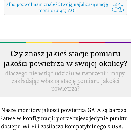
albo pozwól nam znaleźć twoją najbliższą stację
monitorującą AQI
Czy znasz jakieś stacje pomiaru
jakości powietrza w swojej okolicy?
dlaczego nie wziąć udziału w tworzeniu mapy,
zakładając własną stację pomiaru jakości
powietrza?
Nasze monitory jakości powietrza GAIA są bardzo
łatwe w konfiguracji: potrzebujesz jedynie punktu
dostępu Wi-Fi i zasilacza kompatybilnego z USB.