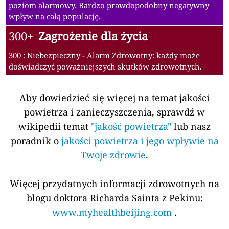
poziom alarmowy. Bardzo prawdopodobny negatywny
wpływ na całą populację.
300+
Zagrożenie dla życia
300 : Niebezpieczny - Alarm Zdrowotny: każdy może
doświadczyć poważniejszych skutków zdrowotnych.
Aby dowiedzieć się więcej na temat jakości
powietrza i zanieczyszczenia, sprawdź w
wikipedii temat
"jakość powietrza"
lub nasz
poradnik o
jakości powietrza i jego wpływie na
Twoje zdrowie
.
Więcej przydatnych informacji zdrowotnych na
blogu doktora Richarda Sainta z Pekinu:
www.myhealthbeijing.com
.