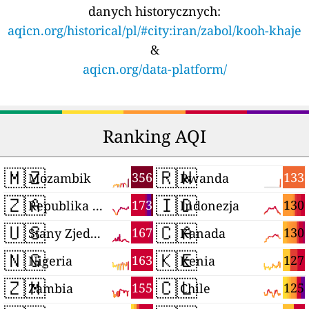
danych historycznych:
aqicn.org/historical/pl/#city:iran/zabol/kooh-khaje
&
aqicn.org/data-platform/
Ranking AQI
🇲🇿
🇷🇼
356
133
Mozambik
Rwanda
🇿🇦
🇮🇩
173
130
Republika Południowej Afryki
Indonezja
🇺🇸
🇨🇦
167
130
Stany Zjednoczone
Kanada
🇳🇬
🇰🇪
163
127
Nigeria
Kenia
🇿🇲
🇨🇱
155
125
Zambia
Chile