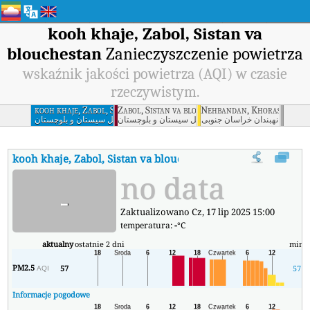
kooh khaje, Zabol, Sistan va
blouchestan
Zanieczyszczenie powietrza
wskaźnik jakości powietrza (AQI) w czasie
rzeczywistym.
kooh khaje, Zabol, Sistan va blouchestan
Zabol, Sistan va blouchestan
Nehbandan, Khorasan Jon
نهبندان خراسان جنوبی
زابل سیستان و بلوچستان
کوه خواجه زابل سیستان و بلوچستان
kooh khaje, Zabol, Sistan va blouchestan
AQI
:
kooh khaje, Zabo
no data
-
Zaktualizowano Cz, 17 lip 2025 15:00
temperatura:
-
°C
aktualny
ostatnie 2 dni
min
m
PM2.5
57
57
AQI
Informacje pogodowe