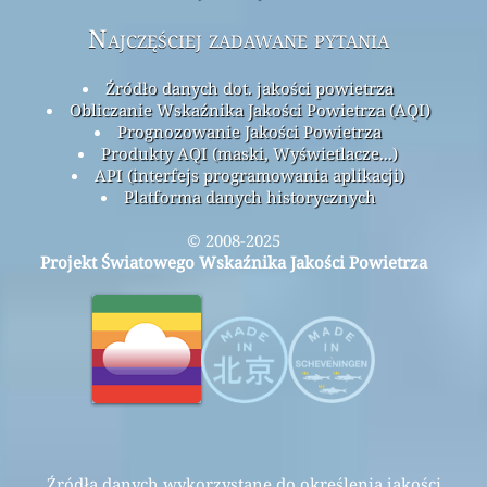
Najczęściej zadawane pytania
Źródło danych dot. jakości powietrza
Obliczanie Wskaźnika Jakości Powietrza (AQI)
Prognozowanie Jakości Powietrza
Produkty AQI (maski, Wyświetlacze...)
API (interfejs programowania aplikacji)
Platforma danych historycznych
© 2008-2025
Projekt Światowego Wskaźnika Jakości Powietrza
Źródła danych wykorzystane do określenia jakości