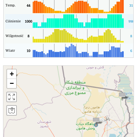
Temp.
44
31
Ciśnienie
1000
998
Wilgotność
8
8
Wiatr
10
6
+
−