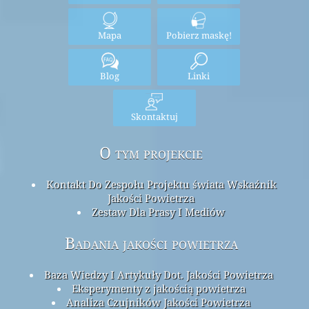
Mapa
Pobierz maskę!
Blog
Linki
Skontaktuj
O tym projekcie
Kontakt Do Zespołu Projektu świata Wskaźnik
Jakości Powietrza
Zestaw Dla Prasy I Mediów
Badania jakości powietrza
Baza Wiedzy I Artykuły Dot. Jakości Powietrza
Eksperymenty z jakością powietrza
Analiza Czujników Jakości Powietrza