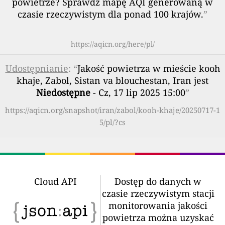
powietrze? Sprawdź mapę AQI generowaną w
czasie rzeczywistym dla ponad 100 krajów.
”
https://aqicn.org/here/pl/
Udostępnianie
: “
Jakość powietrza w mieście kooh
khaje, Zabol, Sistan va blouchestan, Iran jest
Niedostępne
- Cz, 17 lip 2025 15:00
”
https://aqicn.org/snapshot/iran/zabol/kooh-khaje/20250717-1
5/pl/?cs
Cloud API
Dostęp do danych w
czasie rzeczywistym stacji
monitorowania jakości
powietrza można uzyskać