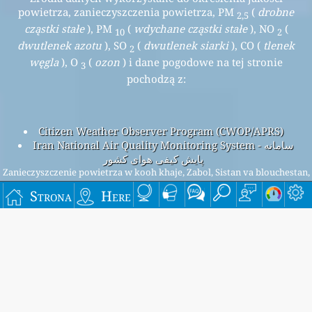
powietrza, zanieczyszczenia powietrza, PM
(
drobne
2,5
cząstki stałe
), PM
(
wdychane cząstki stałe
), NO
(
10
2
dwutlenek azotu
), SO
(
dwutlenek siarki
), CO (
tlenek
2
węgla
), O
(
ozon
) i dane pogodowe na tej stronie
3
pochodzą z:
Citizen Weather Observer Program (CWOP/APRS)
Iran National Air Quality Monitoring System - سامانه
پایش کیفی هوای کشور
Zanieczyszczenie powietrza w kooh khaje, Zabol, Sistan va blouchestan,
Iran
Strona
Here
Beijing overall air quality index is 57
Beijing PM
(fine particulate matter) AQI is 57 - Beijing PM
2.5
10
(respirable particulate matter) AQI is n/a - Beijing NO
2
(nitrogen dioxide) AQI is n/a - Beijing SO
(sulfur dioxide) AQI
2
is n/a - Beijing O
(ozone) AQI is n/a - Beijing CO (carbon
3
monoxide) AQI is n/a -
Zapisz się na naszą bezpłatną comiesięczną listę