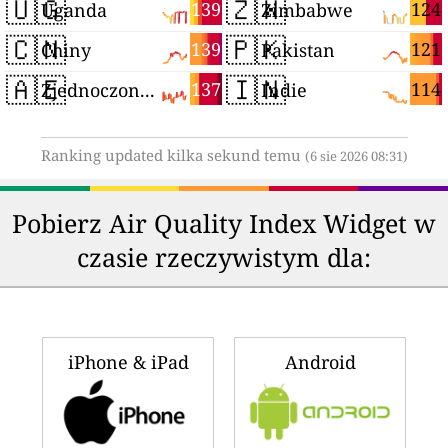
🇺🇬
🇿🇼
139
124
Uganda
Zimbabwe
🇨🇳
🇵🇰
139
121
Chiny
Pakistan
🇦🇪
🇮🇳
137
114
Zjednoczone Emiraty Arabskie
Indie
Ranking updated kilka sekund temu
(6 sie 2026 08:31)
Pobierz Air Quality Index Widget w
czasie rzeczywistym dla:
iPhone & iPad
Android