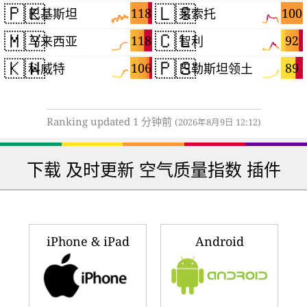
🇵🇰
🇱🇸
118
100
巴基斯坦
莱索托
🇲🇾
🇨🇱
118
92
马来西亚
智利
🇰🇼
🇵🇸
106
89
科威特
巴勒斯坦领土
Ranking updated 1 分钟前
(2026年8月9日 12:12)
下载 及时更新 空气质量指数 插件
iPhone & iPad
Android