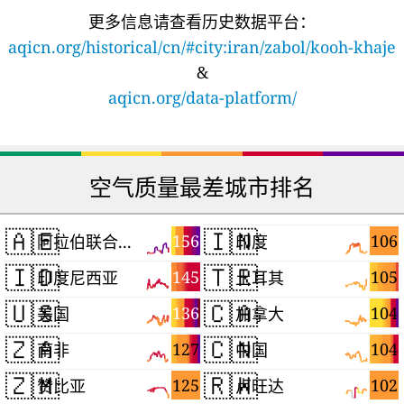
更多信息请查看历史数据平台：
aqicn.org/historical/cn/#city:iran/zabol/kooh-khaje
&
aqicn.org/data-platform/
空气质量最差城市排名
🇦🇪
🇮🇳
156
106
阿拉伯联合酋长国
印度
🇮🇩
🇹🇷
145
105
印度尼西亚
土耳其
🇺🇸
🇨🇦
136
104
美国
加拿大
🇿🇦
🇨🇳
127
104
南非
中国
🇿🇲
🇷🇼
125
102
赞比亚
卢旺达