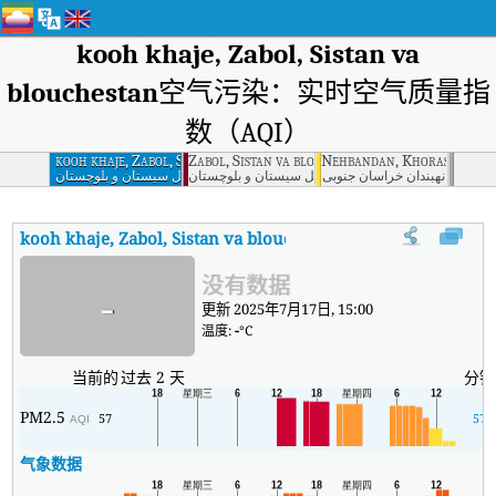
kooh khaje, Zabol, Sistan va
blouchestan
空气污染：实时空气质量指
数（AQI）
kooh khaje, Zabol, Sistan va blouchestan
Zabol, Sistan va blouchestan
Nehbandan, Khorasan Jon
نهبندان خراسان جنوبی
زابل سیستان و بلوچستان
کوه خواجه زابل سیستان و بلوچستان
kooh khaje, Zabol, Sistan va blouchestan
AQI
:
kooh khaje, Z
没有数据
-
更新 2025年7月17日, 15:00
温度:
-
°C
当前的
过去 2 天
分钟
PM2.5
57
57
AQI
气象数据