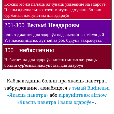
Кожны можа пачаць адчуваць ўздзеянне на здароўе;
Члены адчувальных груп могуць адчуваць больш
сур'ёзныя наступствы для здароўя
201-300
Вельмі Нездаровы
папярэджання для здароўя надзвычайных сітуацый.
Усё насельніцтва, хутчэй за ўсё, будуць закрануты.
300+
небяспечны
Небяспечна для здароўя: кожны можа адчуваць
больш сур'ёзныя наступствы для здароўя
Каб даведацца больш пра якасць паветра і
забруджванне, азнаёмцеся з
тэмай Вікіпедыі
«Якасць паветра»
або
кіраўніцтвам airnow
«Якасць паветра і ваша здароўе»
.