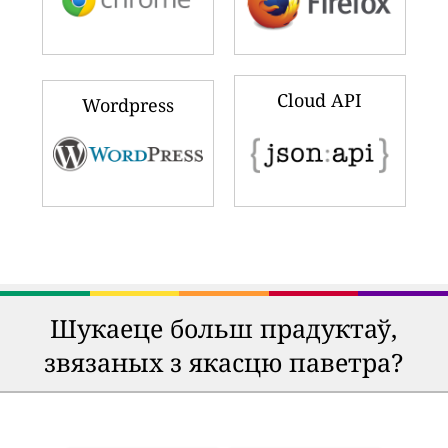
Cloud API
Wordpress
Шукаеце больш прадуктаў,
звязаных з якасцю паветра?