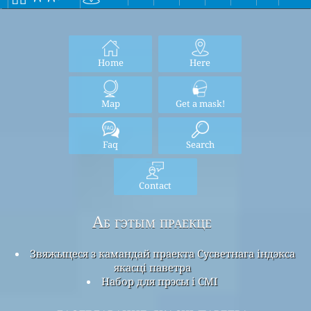
Home
Here
Map
Get a mask!
Faq
Search
Contact
Аб гэтым праекце
Звяжыцеся з камандай праекта Сусветнага індэкса
якасці паветра
Набор для прэсы і СМІ