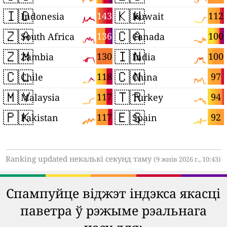
🇮🇩
🇰🇼
143
112
Indonesia
Kuwait
🇿🇦
🇨🇦
136
100
South Africa
Canada
🇿🇲
🇮🇳
130
100
Zambia
India
🇨🇱
🇨🇳
118
97
Chile
China
🇲🇾
🇹🇷
117
94
Malaysia
Turkey
🇵🇰
🇪🇸
117
92
Pakistan
Spain
Ranking updated некалькі секунд таму
(9 жнів 2026 г., 10:43)
Спампуйце віджэт індэкса якасці
паветра ў рэжыме рэальнага