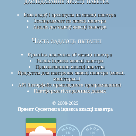
даследаванне якасці паветра
База ведаў і артыкулы па якасці паветра
Эксперымент па якасці паветра
Аналіз датчыкаў якасці паветра
Часта задаюць пытанні
Крыніца дадзеных аб якасці паветра
Разлік індэкса якасці паветра
Прагназаванне якасці паветра
Прадукты для кантролю якасці паветра (маскі,
маніторы…)
API (інтэрфейс прыкладнога праграмавання)
Платформа гістарычных даных
© 2008-2025
Праект Сусветнага індэкса якасці паветра