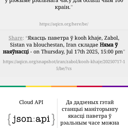
ў рэжыме рэальнага часу для больш чым 100
краін.
”
https://aqicn.org/here/be/
Share
: “
Якасць паветра ў kooh khaje, Zabol,
Sistan va blouchestan, Iran складае
Няма ў
наяўнасці
- on Thursday, Jul 17th 2025, 15:00 pm
”
https://aqicn.org/snapshot/iran/zabol/kooh-khaje/20250717-1
5/be/?cs
Cloud API
Да дадзеных гэтай
станцыі маніторынгу
якасці паветра ў
рэальным часе можна