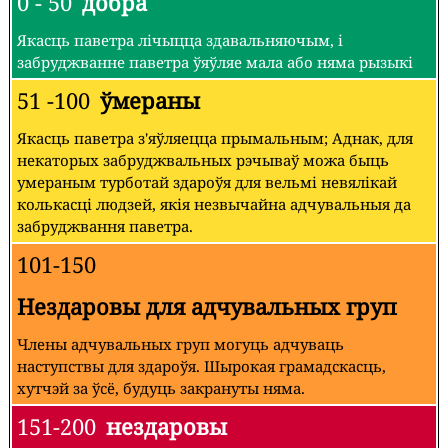
0 - 50
добра
Якасць паветра лічыцца здавальняючым, і
забруджванне паветра ўяўляе мала або няма рызыкі
51 -100
ўмераны
Якасць паветра з'яўляецца прымальным; Аднак, для
некаторых забруджвальных рэчываў можа быць
умераным турботай здароўя для вельмі невялікай
колькасці людзей, якія незвычайна адчувальныя да
забруджвання паветра.
101-150
Нездаровы для адчувальных груп
Члены адчувальных груп могуць адчуваць
наступствы для здароўя. Шырокая грамадскасць,
хутчэй за ўсё, будуць закрануты няма.
151-200
нездаровы