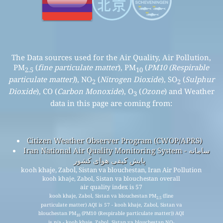
The Data sources used for the Air Quality, Air Pollution,
PM
(
fine particulate matter
), PM
(
PM10 (Respirable
2.5
10
particulate matter)
), NO
(
Nitrogen Dioxide
), SO
(
Sulphur
2
2
Dioxide
), CO (
Carbon Monoxide
), O
(
Ozone
) and Weather
3
data in this page are coming from:
Citizen Weather Observer Program (CWOP/APRS)
Iran National Air Quality Monitoring System - سامانه
پایش کیفی هوای کشور
kooh khaje, Zabol, Sistan va blouchestan, Iran Air Pollution
kooh khaje, Zabol, Sistan va blouchestan overall
air quality index is 57
kooh khaje, Zabol, Sistan va blouchestan PM
(fine
2.5
particulate matter) AQI is 57 - kooh khaje, Zabol, Sistan va
blouchestan PM
(PM10 (Respirable particulate matter)) AQI
10
is n/a - kooh khaje, Zabol, Sistan va blouchestan NO