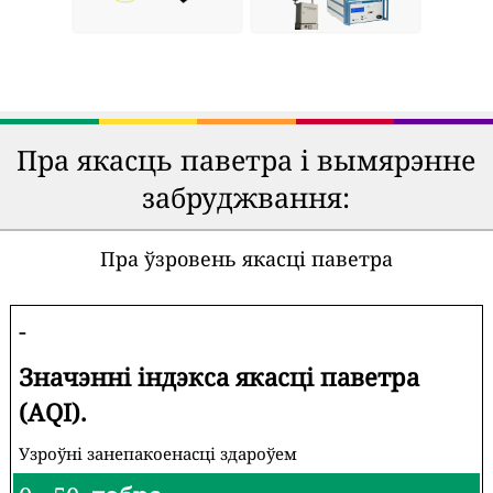
Пра якасць паветра і вымярэнне
забруджвання:
Пра ўзровень якасці паветра
-
Значэнні індэкса якасці паветра
(AQI).
Узроўні занепакоенасці здароўем