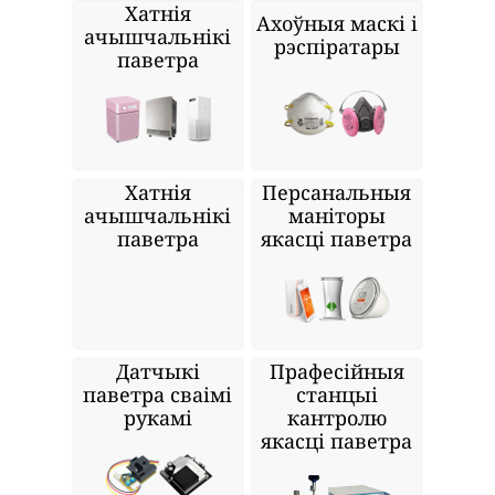
Хатнія
Ахоўныя маскі і
ачышчальнікі
рэспіратары
паветра
Хатнія
Персанальныя
ачышчальнікі
маніторы
паветра
якасці паветра
Датчыкі
Прафесійныя
паветра сваімі
станцыі
рукамі
кантролю
якасці паветра