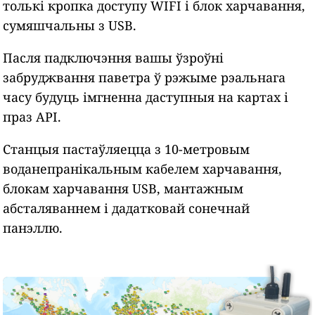
толькі кропка доступу WIFI і блок харчавання,
сумяшчальны з USB.
Пасля падключэння вашы ўзроўні
забруджвання паветра ў рэжыме рэальнага
часу будуць імгненна даступныя на картах і
праз API.
Станцыя пастаўляецца з 10-метровым
воданепранікальным кабелем харчавання,
блокам харчавання USB, мантажным
абсталяваннем і дадатковай сонечнай
панэллю.