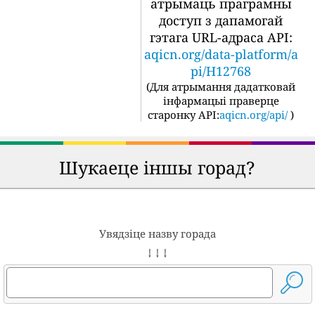
атрымаць праграмны
доступ з дапамогай
гэтага URL-адраса API:
aqicn.org/data-platform/a
pi/H12768
(
Для атрымання дадатковай
інфармацыі праверце
старонку API:
aqicn.org/api/
)
Шукаеце іншы горад?
Увядзіце назву горада
↓ ↓ ↓