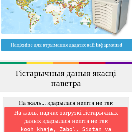
Націсніце для атрымання дадатковай інфармацыі
Гістарычныя даныя якасці
паветра
На жаль... здарылася нешта не так
На жаль, падчас загрузкі гістарычных
даных здарылася нешта не так
kooh khaje, Zabol, Sistan va