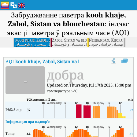
Забруджванне паветра
kooh khaje,
Zabol, Sistan va blouchestan
: індэкс
якасці паветра ў рэальным часе (AQI)
kooh khaje, Zabol, Sistan va blouchestan
Zabol, Sistan va blouchestan
Nehbandan, Khorasan Jon
نهبندان خراسان جنوبی
زابل سیستان و بلوچستان
کوه خواجه زابل سیستان و بلوچستان
AQI
kooh khaje, Zabol, Sistan va blouchestan
:
Індэкс якасці па
добра
-
Updated on Thursday, Jul 17th 2025, 15:00 pm
тэмпература:
-
°C
ток
апошнія 2 дні
мін
м
PM2.5
57
57
AQI
Інфармацыя пра надвор'е
Temp
44
31