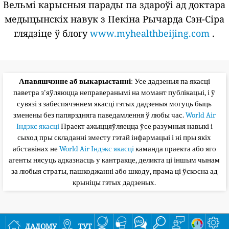
Вельмі карысныя парады па здароўі ад доктара
медыцынскіх навук з Пекіна Рычарда Сэн-Сіра
глядзіце ў блогу
www.myhealthbeijing.com
.
Апавяшчэнне аб выкарыстанні
: Усе дадзеныя па якасці
паветра з'яўляюцца неправеранымі на момант публікацыі, і ў
сувязі з забеспячэннем якасці гэтых дадзеныя могуць быць
зменены без папярэдняга паведамлення ў любы час.
World Air
Індэкс якасці
Праект ажыццяўляецца ўсе разумныя навыкі і
сыход пры складанні зместу гэтай інфармацыі і ні пры якіх
абставінах не
World Air Індэкс якасці
каманда праекта або яго
агенты нясуць адказнасць у кантракце, деликта ці іншым чынам
за любыя страты, пашкоджанні або шкоду, прама ці ўскосна ад
крыніцы гэтых дадзеных.
дадому
тут