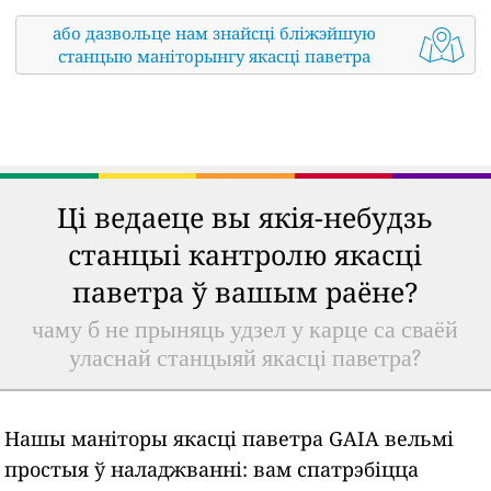
або дазвольце нам знайсці бліжэйшую
станцыю маніторынгу якасці паветра
Ці ведаеце вы якія-небудзь
станцыі кантролю якасці
паветра ў вашым раёне?
чаму б не прыняць удзел у карце са сваёй
уласнай станцыяй якасці паветра?
Нашы маніторы якасці паветра GAIA вельмі
простыя ў наладжванні: вам спатрэбіцца