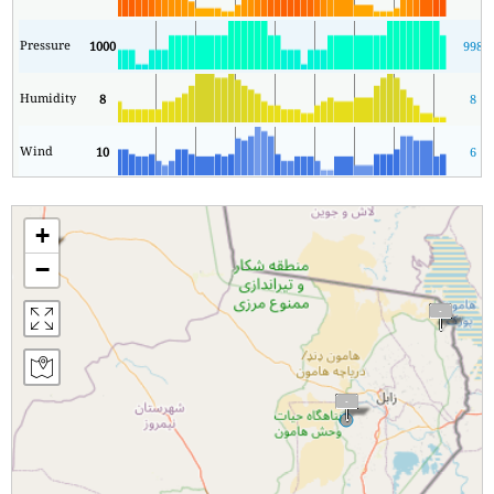
Pressure
1000
998
Humidity
8
8
Wind
10
6
+
−