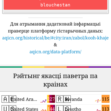
blouchestan
Для атрымання дадатковай інфармацыі
праверце платформу гістарычных даных:
aqicn.org/historical/be/#city:iran/zabol/kooh-khaje
&
aqicn.org/data-platform/
Рэйтынг якасці паветра па
краінах
🇦🇪
🇷🇼
227
115
United Arab Emirates
Rwanda
🇺🇸
🇱🇸
144
113
United States
Lesotho