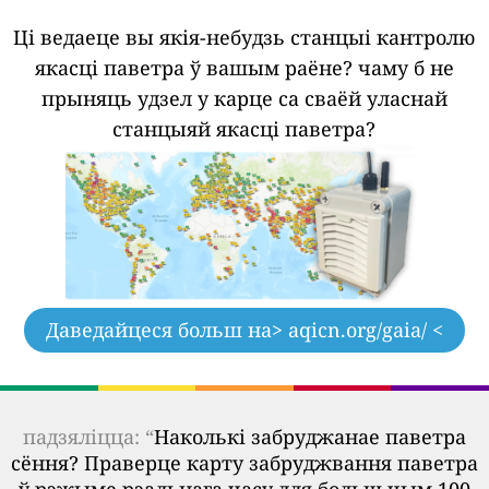
Ці ведаеце вы якія-небудзь станцыі кантролю
якасці паветра ў вашым раёне?
чаму б не
прыняць удзел у карце са сваёй уласнай
станцыяй якасці паветра?
Даведайцеся больш на
> aqicn.org/gaia/ <
падзяліцца: “
Наколькі забруджанае паветра
сёння? Праверце карту забруджвання паветра