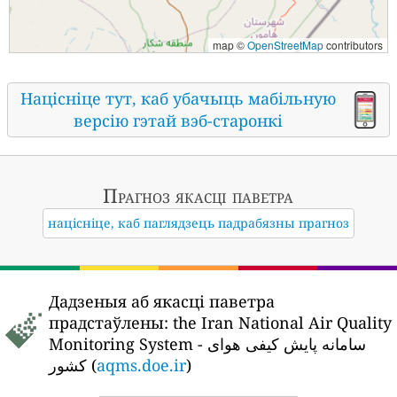
map ©
OpenStreetMap
contributors
Націсніце тут, каб убачыць мабільную
версію гэтай вэб-старонкі
Прагноз якасці паветра
націсніце, каб паглядзець падрабязны прагноз
Дадзеныя аб якасці паветра
прадстаўлены:
the Iran National Air Quality
Monitoring System - سامانه پایش کیفی هوای
کشور (
aqms.doe.ir
)