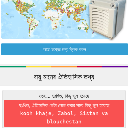
আরো তথ্যের জন্য ক্লিক করুন
বায়ু মানের ঐতিহাসিক তথ্য
ওহো... দুঃখিত, কিছু ভুল হয়েছে
দুঃখিত, ঐতিহাসিক ডেটা লোড করার সময় কিছু ভুল হয়েছে
kooh khaje, Zabol, Sistan va
blouchestan