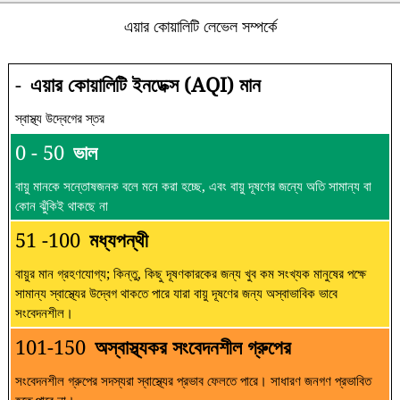
এয়ার কোয়ালিটি লেভেল সম্পর্কে
-
এয়ার কোয়ালিটি ইনডেক্স (AQI) মান
স্বাস্থ্য উদ্বেগের স্তর
0 - 50
ভাল
বায়ু মানকে সন্তোষজনক বলে মনে করা হচ্ছে, এবং বায়ু দূষণের জন্যে অতি সামান্য বা
কোন ঝুঁকিই থাকছে না
51 -100
মধ্যপন্থী
বায়ুর মান গ্রহণযোগ্য; কিন্তু, কিছু দূষণকারকের জন্য খুব কম সংখ্যক মানুষের পক্ষে
সামান্য স্বাস্থ্যের উদ্বেগ থাকতে পারে যারা বায়ু দূষণের জন্য অস্বাভাবিক ভাবে
সংবেদনশীল।
101-150
অস্বাস্থ্যকর সংবেদনশীল গ্রুপের
সংবেদনশীল গ্রুপের সদস্যরা স্বাস্থ্যের প্রভাব ফেলতে পারে। সাধারণ জনগণ প্রভাবিত