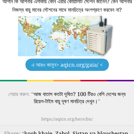
আপনি কি আপনার এলাকায় কোন এয়ার কোয়ালিটি স্টেশন জানেন?
কেন আপনার
নিজস্ব বায়ু মানের স্টেশনের সাথে মানচিত্রে অংশগ্রহণ করবেন না?
এ আরও জানুন
> aqicn.org/gaia/ <
শেয়ার করুন: “
আজ বাতাস কতটা দূষিত? 100 টিরও বেশি দেশের জন্য
রিয়েল-টাইম বায়ু দূষণ মানচিত্র দেখুন।
”
https://aqicn.org/here/bn/
Share
: “
kooh khaje, Zabol, Sistan va blouchestan,