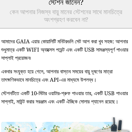
স্টেশন জানেন?
কেন আপনার নিজস্ব বায়ু মানের স্টেশনের সাথে মানচিত্রে
অংশগ্রহণ করবেন না?
আমাদের GAIA এয়ার কোয়ালিটি মনিটরগুলি সেট আপ করা খুব সহজ: আপনার
শুধুমাত্র একটি WIFI অ্যাক্সেস পয়েন্ট এবং একটি USB সামঞ্জস্যপূর্ণ পাওয়ার
সাপ্লাই প্রয়োজন৷
একবার সংযুক্ত হয়ে গেলে, আপনার বাস্তব সময়ের বায়ু দূষণের মাত্রা
তাৎক্ষণিকভাবে মানচিত্রে এবং API-এর মাধ্যমে উপলব্ধ।
স্টেশনটিতে একটি 10-মিটার ওয়াটার-প্রুফ পাওয়ার তার, একটি USB পাওয়ার
সাপ্লাই, মাউন্ট করার সরঞ্জাম এবং একটি ঐচ্ছিক সোলার প্যানেল রয়েছে।