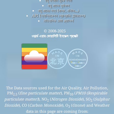
বায়ু গুণমান সূচক গণনা
বায়ু মানের পূর্বাভাস
বায়ু মানের পণ্য (মাস্ক, মনিটর...)
API (অ্যাপ্লিকেশন প্রোগ্রামিং ইন্টারফেস)
ঐতিহাসিক ডেটা প্ল্যাটফর্ম
© 2008-2025
ওয়ার্ল্ড এয়ার কোয়ালিটি ইনডেক্স প্রজেক্ট
The Data sources used for the Air Quality, Air Pollution,
PM
(
fine particulate matter
), PM
(
PM10 (Respirable
2.5
10
particulate matter)
), NO
(
Nitrogen Dioxide
), SO
(
Sulphur
2
2
Dioxide
), CO (
Carbon Monoxide
), O
(
Ozone
) and Weather
3
data in this page are coming from: