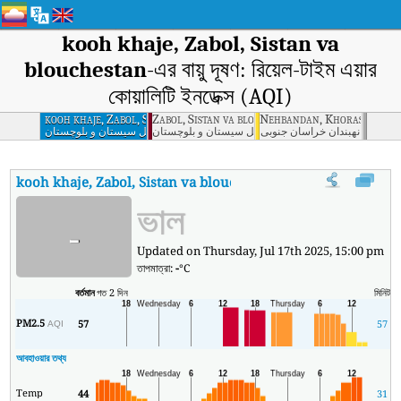
kooh khaje, Zabol, Sistan va
blouchestan
-এর বায়ু দূষণ: রিয়েল-টাইম এয়ার
কোয়ালিটি ইনডেক্স (AQI)
kooh khaje, Zabol, Sistan va blouchestan
Zabol, Sistan va blouchestan
Nehbandan, Khorasan Jon
نهبندان خراسان جنوبی
زابل سیستان و بلوچستان
کوه خواجه زابل سیستان و بلوچستان
kooh khaje, Zabol, Sistan va blouchestan
-এর AQI
:
kooh khaje, Zab
ভাল
-
Updated on Thursday, Jul 17th 2025, 15:00 pm
তাপমাত্রা:
-
°C
বর্তমান
গত 2 দিন
মিনিট
সর্
PM2.5
57
57
1
AQI
আবহাওয়ার তথ্য
Temp
44
31