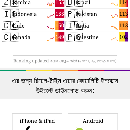
🇿🇲
🇧🇷
155
114
Zambia
Brazil
🇮🇩
🇵🇰
155
113
Indonesia
Pakistan
🇨🇱
🇮🇳
150
113
Chile
India
🇨🇦
🇵🇸
149
102
Canada
Palestine
Ranking updated কয়েক সেকেন্ড আগে
(৬ আগ ২০২৬, রাত ২:৫৪ সময়)
এর জন্য রিয়েল-টাইম এয়ার কোয়ালিটি ইনডেক্স
উইজেট ডাউনলোড করুন:
iPhone & iPad
Android