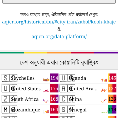
আরও তথ্যের জন্য, ঐতিহাসিক ডেটা প্ল্যাটফর্ম দেখুন:
aqicn.org/historical/bn/#city:iran/zabol/kooh-khaje
&
aqicn.org/data-platform/
দেশ অনুযায়ী এয়ার কোয়ালিটি র‍্যাঙ্কিং
🇸🇨
🇺🇬
194
146
Seychelles
Uganda
🇺🇸
🇦🇪
175
137
United States
United Arab Emirates
🇿🇦
🇨🇳
168
123
South Africa
China
🇲🇿
🇸🇳
164
119
Mozambique
Senegal