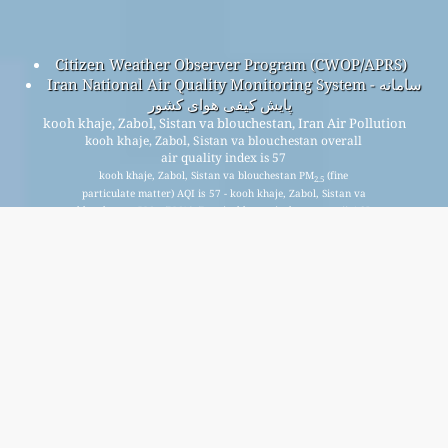
Citizen Weather Observer Program (CWOP/APRS)
Iran National Air Quality Monitoring System - سامانه
پایش کیفی هوای کشور
kooh khaje, Zabol, Sistan va blouchestan, Iran Air Pollution
kooh khaje, Zabol, Sistan va blouchestan overall
air quality index is 57
kooh khaje, Zabol, Sistan va blouchestan PM
(fine
2.5
particulate matter) AQI is 57 - kooh khaje, Zabol, Sistan va
blouchestan PM
(PM10 (Respirable particulate matter)) AQI
10
is n/a - kooh khaje, Zabol, Sistan va blouchestan NO
2
(Nitrogen Dioxide) AQI is n/a - kooh khaje, Zabol, Sistan va
blouchestan SO
(Sulphur Dioxide) AQI is n/a - kooh khaje,
2
Zabol, Sistan va blouchestan O
(Ozone) AQI is n/a - kooh
3
khaje, Zabol, Sistan va blouchestan CO (Carbon Monoxide)
AQI is n/a -
আমাদের বিনামূল্যে মাসিক মেলিং তালিকার জন্য সাইন আপ করুন, এবং নতুন নিবন্ধ
উপলব্ধ হলে বিজ্ঞপ্তি পান।
জমা