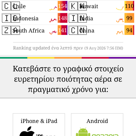
🇨🇱
🇰🇼
154
110
Chile
Kuwait
🇮🇩
🇮🇳
148
99
Indonesia
India
🇿🇦
🇨🇳
141
94
South Africa
China
Ranking updated ένα λεπτό πριν
(9 Αυγ 2026 7:56 ΠΜ)
Κατεβάστε το γραφικό στοιχείο
ευρετηρίου ποιότητας αέρα σε
πραγματικό χρόνο για:
iPhone & iPad
Android