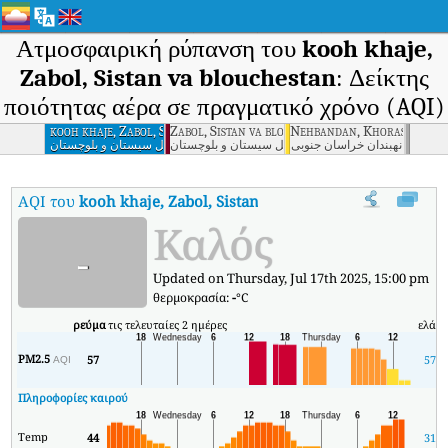
Ατμοσφαιρική ρύπανση του
kooh khaje,
Zabol, Sistan va blouchestan
: Δείκτης
ποιότητας αέρα σε πραγματικό χρόνο (AQI)
kooh khaje, Zabol, Sistan va blouchestan
Zabol, Sistan va blouchestan
Nehbandan, Khorasan Jon
نهبندان خراسان جنوبی
زابل سیستان و بلوچستان
کوه خواجه زابل سیستان و بلوچستان
AQI του
kooh khaje, Zabol, Sistan va blouchestan
:
Δείκτης ποι
Καλός
-
Updated on Thursday, Jul 17th 2025, 15:00 pm
θερμοκρασία:
-
°C
ρεύμα
τις τελευταίες 2 ημέρες
ελάχ
PM2.5
57
57
AQI
Πληροφορίες καιρού
Temp
44
31