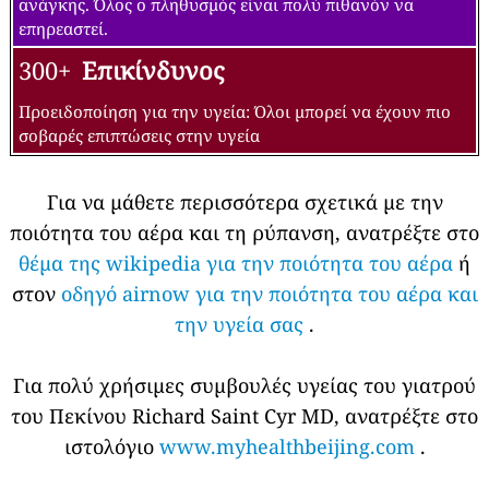
ανάγκης. Όλος ο πληθυσμός είναι πολύ πιθανόν να
επηρεαστεί.
300+
Επικίνδυνος
Προειδοποίηση για την υγεία: Όλοι μπορεί να έχουν πιο
σοβαρές επιπτώσεις στην υγεία
Για να μάθετε περισσότερα σχετικά με την
ποιότητα του αέρα και τη ρύπανση, ανατρέξτε στο
θέμα της wikipedia για την ποιότητα του αέρα
ή
στον
οδηγό airnow για την ποιότητα του αέρα και
την υγεία σας
.
Για πολύ χρήσιμες συμβουλές υγείας του γιατρού
του Πεκίνου Richard Saint Cyr MD, ανατρέξτε στο
ιστολόγιο
www.myhealthbeijing.com
.