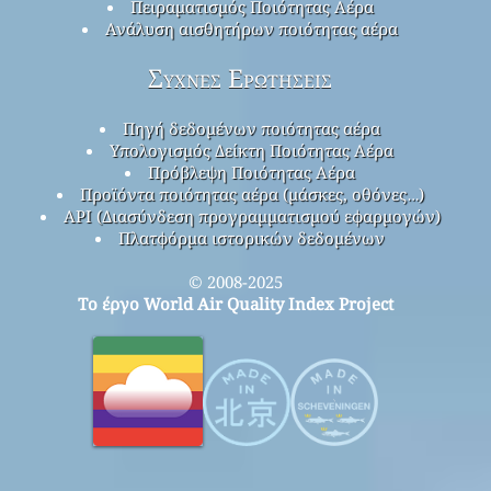
Πειραματισμός Ποιότητας Αέρα
Ανάλυση αισθητήρων ποιότητας αέρα
Συχνές Ερωτήσεις
Πηγή δεδομένων ποιότητας αέρα
Υπολογισμός Δείκτη Ποιότητας Αέρα
Πρόβλεψη Ποιότητας Αέρα
Προϊόντα ποιότητας αέρα (μάσκες, οθόνες…)
API (Διασύνδεση προγραμματισμού εφαρμογών)
Πλατφόρμα ιστορικών δεδομένων
© 2008-2025
Το έργο World Air Quality Index Project