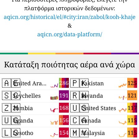
πλατφόρμα ιστορικών δεδομένων:
aqicn.org/historical/el/#city:iran/zabol/kooh-khaje
&
aqicn.org/data-platform/
Κατάταξη ποιότητας αέρα ανά χώρα
🇦🇪
🇵🇰
286
125
United Arab Emirates
Pakistan
🇸🇨
🇷🇼
191
121
Seychelles
Rwanda
🇿🇲
🇺🇸
168
117
Zambia
United States
🇺🇬
🇨🇦
156
115
Uganda
Canada
🇱🇸
🇲🇾
154
115
Lesotho
Malaysia