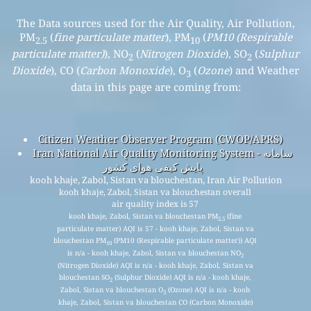
The Data sources used for the Air Quality, Air Pollution,
PM
(
fine particulate matter
), PM
(
PM10 (Respirable
2.5
10
particulate matter)
), NO
(
Nitrogen Dioxide
), SO
(
Sulphur
2
2
Dioxide
), CO (
Carbon Monoxide
), O
(
Ozone
) and Weather
3
data in this page are coming from:
Citizen Weather Observer Program (CWOP/APRS)
Iran National Air Quality Monitoring System - سامانه
پایش کیفی هوای کشور
kooh khaje, Zabol, Sistan va blouchestan, Iran Air Pollution
kooh khaje, Zabol, Sistan va blouchestan overall
air quality index is 57
kooh khaje, Zabol, Sistan va blouchestan PM
(fine
2.5
particulate matter) AQI is 57 - kooh khaje, Zabol, Sistan va
blouchestan PM
(PM10 (Respirable particulate matter)) AQI
10
is n/a - kooh khaje, Zabol, Sistan va blouchestan NO
2
(Nitrogen Dioxide) AQI is n/a - kooh khaje, Zabol, Sistan va
blouchestan SO
(Sulphur Dioxide) AQI is n/a - kooh khaje,
2
Zabol, Sistan va blouchestan O
(Ozone) AQI is n/a - kooh
3
khaje, Zabol, Sistan va blouchestan CO (Carbon Monoxide)