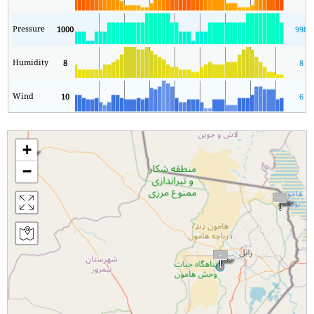
Pressure
1000
998
Humidity
8
8
Wind
10
6
+
−