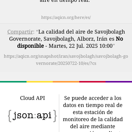
https://aqicn.org/here/es/
Compartir
: “
La calidad del aire de Savojbolagh
Governorate, Savojbolagh, Alborz, Irán es
No
disponible
- Martes, 22 Jul. 2025 10:00
”
https://aqicn.org/snapshot/iran/savojbolagh/savojbolagh-go
vernorate/20250722-10/es/?cs
Cloud API
Se puede acceder a los
datos en tiempo real de
esta estación de
monitoreo de la calidad
del aire mediante