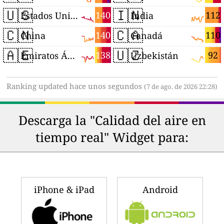
🇺🇸
🇮🇳
140
112
Estados Unidos
India
🇨🇳
🇨🇦
140
110
China
Canadá
🇦🇪
🇺🇿
138
92
Emiratos Árabes Unidos
Uzbekistán
Ranking updated hace unos segundos
(7 de ago. de 2026 22:28)
Descarga la "Calidad del aire en
tiempo real" Widget para:
iPhone & iPad
Android