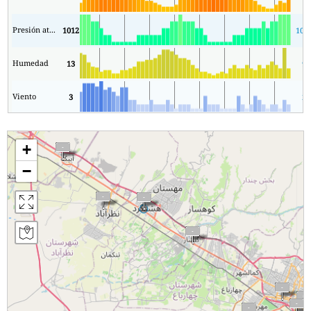
Presión atmosférica
1012
100
Humedad
13
9
Viento
3
2
+
−