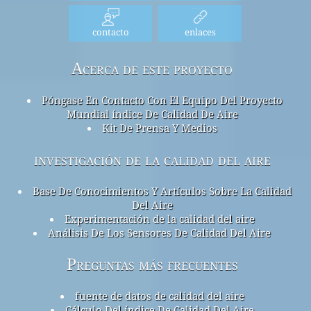
contacto
enlaces
Acerca de este proyecto
Póngase En Contacto Con El Equipo Del Proyecto
Mundial índice De Calidad De Aire
Kit De Prensa Y Medios
investigación de la calidad del aire
Base De Conocimientos Y Artículos Sobre La Calidad
Del Aire
Experimentación de la calidad del aire
Análisis De Los Sensores De Calidad Del Aire
Preguntas más frecuentes
fuente de datos de calidad del aire
Cálculo Del índice De Calidad Del Aire