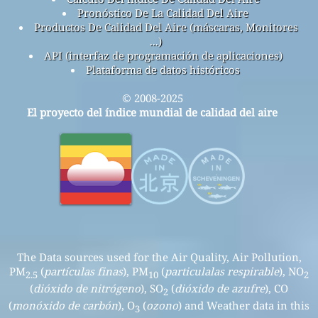
Pronóstico De La Calidad Del Aire
Productos De Calidad Del Aire (máscaras, Monitores
...)
API (interfaz de programación de aplicaciones)
Plataforma de datos históricos
© 2008-2025
El proyecto del índice mundial de calidad del aire
The Data sources used for the Air Quality, Air Pollution,
PM
(
partículas finas
), PM
(
particulalas respirable
), NO
2.5
10
2
(
dióxido de nitrógeno
), SO
(
dióxido de azufre
), CO
2
(
monóxido de carbón
), O
(
ozono
) and Weather data in this
3