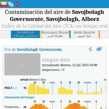
Contaminación del aire de
Savojbolagh
Governorate, Savojbolagh, Alborz
Índice de la Calidad del Aire (ICA) en tiempo real
Savojbolagh
Nazarabad, NazarAbad, Alborz
Abyek, Ghazvin
Governorate,
آبیک قزوین
نظرآباد البرز
فرمانداری ساوجبلاغ
ساوجبلاغ البرز
Savojbolagh, Alborz
ICA de
Savojbolagh Governorate, Savojbolagh, Alborz
:
Índice
ningún dato
-
Actualizado Martes, 22 Jul. 2025 10:00
temperatura:
-
°C
actual
últimos 2 días
mín
PM2.5
76
71
AQI
Información del tiempo
Temperatura.
34
27