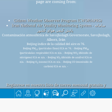
page are coming from:
Citizen Weather Observer Program (CWOP/APRS)
Iran National Air Quality Monitoring System - سامانه
پایش کیفی هوای کشور
Contaminación atmosférica de Savojbolagh Governorate, Savojbolagh,
Alborz, Irán
Beijing índice de la calidad del aire es 76.
Beijing PM
(partículas finas) ICA es 76. - Beijing PM
2.5
10
(particulalas respirable) ICA es n/a. - Beijing NO
(dióxido de
2
nitrógeno) ICA es n/a. - Beijing SO
(dióxido de azufre) ICA es
2
n/a. - Beijing O
(ozono) ICA es n/a. - Beijing CO (monóxido de
3
carbón) ICA es n/a. -
Regístrese en nuestra lista de correo mensual gratuita y
reciba notificaciones cuando haya nuevos artículos
disponibles.
entregar