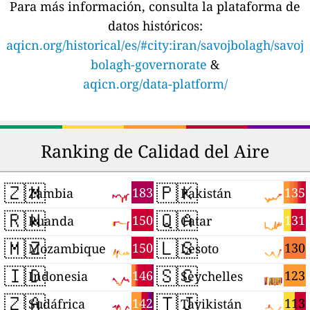
Para más información, consulta la plataforma de
datos históricos:
aqicn.org/historical/es/#city:iran/savojbolagh/savoj
bolagh-governorate
&
aqicn.org/data-platform/
Ranking de Calidad del Aire
🇿🇲
🇵🇰
183
135
Zambia
Pakistán
🇷🇼
🇶🇦
150
131
Ruanda
Catar
🇲🇿
🇱🇸
150
130
Mozambique
Lesoto
🇮🇩
🇸🇨
146
123
Indonesia
Seychelles
🇿🇦
🇹🇯
142
113
Sudáfrica
Tayikistán