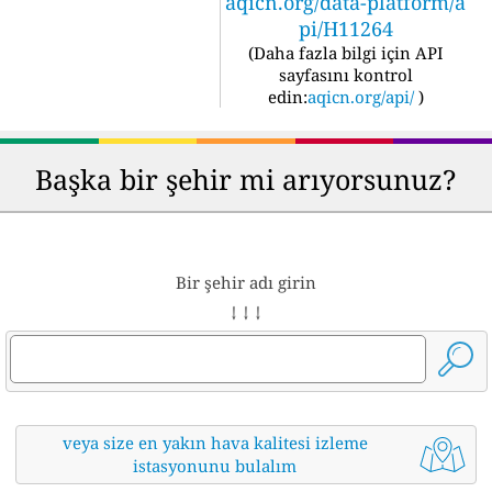
aqicn.org/data-platform/a
pi/H11264
(
Daha fazla bilgi için API
sayfasını kontrol
edin:
aqicn.org/api/
)
Başka bir şehir mi arıyorsunuz?
Bir şehir adı girin
↓ ↓ ↓
veya size en yakın hava kalitesi izleme
istasyonunu bulalım