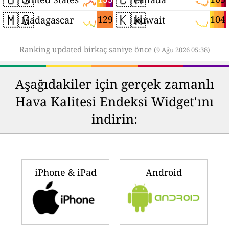
🇲🇬
🇰🇼
129
104
Madagascar
Kuwait
Ranking updated birkaç saniye önce
(9 Ağu 2026 05:38)
Aşağıdakiler için gerçek zamanlı
Hava Kalitesi Endeksi Widget'ını
indirin:
iPhone & iPad
Android