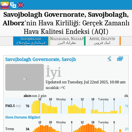
Savojbolagh Governorate, Savojbolagh,
Alborz
'nin Hava Kirliliği: Gerçek Zamanlı
Hava Kalitesi Endeksi (AQI)
Savojbolagh
Nazarabad, NazarAbad, Alborz
Abyek, Ghazvin
Governorate,
آبیک قزوین
نظرآباد البرز
فرمانداری ساوجبلاغ
ساوجبلاغ البرز
Savojbolagh, Alborz
Savojbolagh Governorate, Savojbolagh, Alborz
'nin AQI'si
:
S
İyi
-
Updated on Tuesday, Jul 22nd 2025, 10:00 am
sıcaklık:
-
°C
akım
son 2 gün
dk.
PM2.5
76
71
AQI
Hava Durumu Bilgileri
Temp
34
27