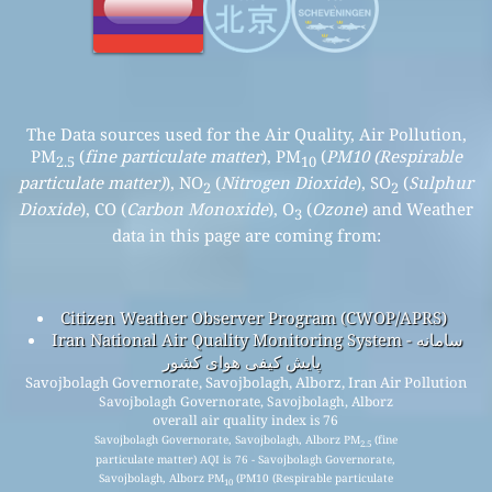
The Data sources used for the Air Quality, Air Pollution,
PM
(
fine particulate matter
), PM
(
PM10 (Respirable
2.5
10
particulate matter)
), NO
(
Nitrogen Dioxide
), SO
(
Sulphur
2
2
Dioxide
), CO (
Carbon Monoxide
), O
(
Ozone
) and Weather
3
data in this page are coming from:
Citizen Weather Observer Program (CWOP/APRS)
Iran National Air Quality Monitoring System - سامانه
پایش کیفی هوای کشور
Savojbolagh Governorate, Savojbolagh, Alborz, Iran Air Pollution
Savojbolagh Governorate, Savojbolagh, Alborz
overall air quality index is 76
Savojbolagh Governorate, Savojbolagh, Alborz PM
(fine
2.5
particulate matter) AQI is 76 - Savojbolagh Governorate,
Savojbolagh, Alborz PM
(PM10 (Respirable particulate
10