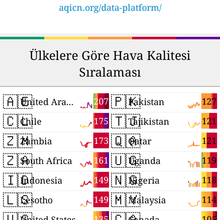
aqicn.org/data-platform/
Ülkelere Göre Hava Kalitesi
Sıralaması
🇦🇪
🇵🇰
207
127
United Arab Emirates
Pakistan
🇨🇱
🇹🇯
175
121
Chile
Tajikistan
🇿🇲
🇶🇦
173
121
Zambia
Qatar
🇿🇦
🇺🇬
161
119
South Africa
Uganda
🇮🇩
🇳🇬
149
118
Indonesia
Nigeria
🇱🇸
🇲🇾
149
114
Lesotho
Malaysia
🇺🇸
🇨🇦
135
105
United States
Canada