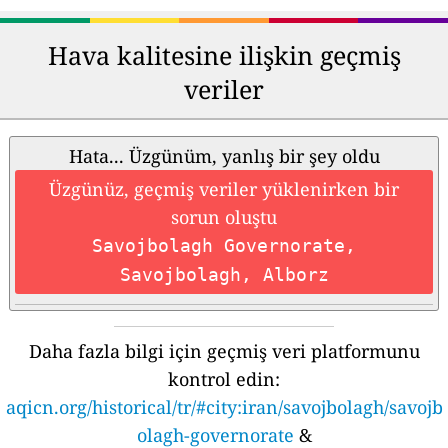
Hava kalitesine ilişkin geçmiş
veriler
Hata... Üzgünüm, yanlış bir şey oldu
Üzgünüz, geçmiş veriler yüklenirken bir
sorun oluştu
Savojbolagh Governorate,
Savojbolagh, Alborz
Daha fazla bilgi için geçmiş veri platformunu
kontrol edin:
aqicn.org/historical/tr/#city:iran/savojbolagh/savojb
olagh-governorate
&