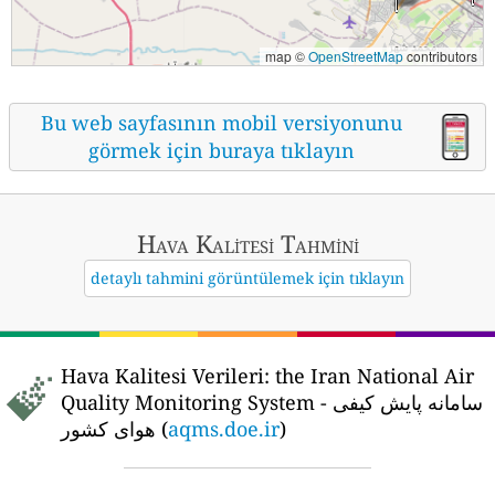
map ©
OpenStreetMap
contributors
Bu web sayfasının mobil versiyonunu
görmek için buraya tıklayın
Hava Kalitesi Tahmini
detaylı tahmini görüntülemek için tıklayın
Hava Kalitesi Verileri:
the Iran National Air
Quality Monitoring System - سامانه پایش کیفی
هوای کشور (
aqms.doe.ir
)