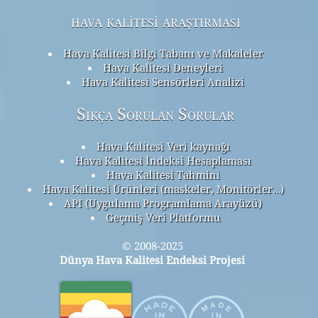
hava kalitesi araştırması
Hava Kalitesi Bilgi Tabanı ve Makaleler
Hava Kalitesi Deneyleri
Hava Kalitesi Sensörleri Analizi
Sıkça Sorulan Sorular
Hava Kalitesi Veri kaynağı
Hava Kalitesi İndeksi Hesaplaması
Hava Kalitesi Tahmini
Hava Kalitesi Ürünleri (maskeler, Monitörler…)
API (Uygulama Programlama Arayüzü)
Geçmiş Veri Platformu
© 2008-2025
Dünya Hava Kalitesi Endeksi Projesi