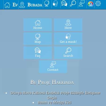
Ev
Burada
Home
Here
Map
Get a mask!
Faq
Search
Contact
Bu Proje Hakkında
Dünya Hava Kalitesi Endeksi Proje Ekibiyle İletişime
Geçin
Basın ve Medya Kiti