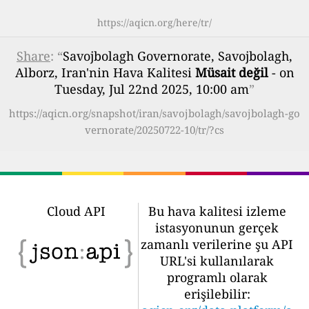
https://aqicn.org/here/tr/
Share
: “
Savojbolagh Governorate, Savojbolagh,
Alborz, Iran'nin Hava Kalitesi
Müsait değil
- on
Tuesday, Jul 22nd 2025, 10:00 am
”
https://aqicn.org/snapshot/iran/savojbolagh/savojbolagh-go
vernorate/20250722-10/tr/?cs
Cloud API
Bu hava kalitesi izleme
istasyonunun gerçek
zamanlı verilerine şu API
URL'si kullanılarak
programlı olarak
erişilebilir: