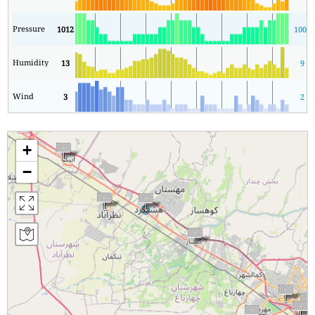
Pressure
1012
1008
Humidity
13
9
Wind
3
2
+
−