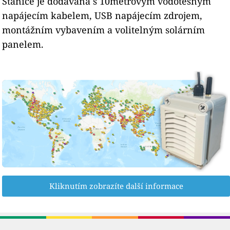
Stanice je dodávána s 10metrovým vodotěsným
napájecím kabelem, USB napájecím zdrojem,
montážním vybavením a volitelným solárním
panelem.
Kliknutím zobrazíte další informace