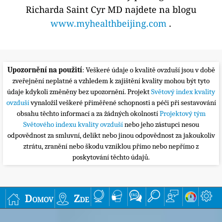
Richarda Saint Cyr MD najdete na blogu
www.myhealthbeijing.com
.
Upozornění na použití
: Veškeré údaje o kvalitě ovzduší jsou v době
zveřejnění neplatné a vzhledem k zajištění kvality mohou být tyto
údaje kdykoli změněny bez upozornění. Projekt
Světový index kvality
ovzduší
vynaložil veškeré přiměřené schopnosti a péči při sestavování
obsahu těchto informací a za žádných okolností
Projektový tým
Světového indexu kvality ovzduší
nebo jeho zástupci nesou
odpovědnost za smluvní, delikt nebo jinou odpovědnost za jakoukoliv
ztrátu, zranění nebo škodu vzniklou přímo nebo nepřímo z
poskytování těchto údajů.
Domov
Zde