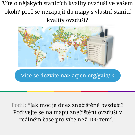
Víte o nějakých stanicích kvality ovzduší ve vašem
okolí?
proč se nezapojit do mapy s vlastní stanicí
kvality ovzduší?
Více se dozvíte na
> aqicn.org/gaia/ <
Podíl: “
Jak moc je dnes znečištěné ovzduší?
Podívejte se na mapu znečištění ovzduší v
reálném čase pro více než 100 zemí.
”