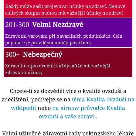
Každý může začít projevovat účinky na zdraví. členové
citlivých skupin mohou mít vážnější účinky na zdraví
201-300
Velmi Nezdravé
Zdravotní varování při havarijních podmínkách. Celá
populace je pravděpodobněji postižena.
300+
Nebezpečný
Zdravotní upozornění: každý může mít vážnější
zdravotní účinky
Chcete-li se dozvědět více o kvalitě ovzduší a
znečištění, podívejte se na
téma Kvalita ovzduší na
wikipedii
nebo
na airnow průvodce Kvalita
ovzduší a vaše zdraví
.
Velmi užitečné zdravotní rady pekingského lékaře