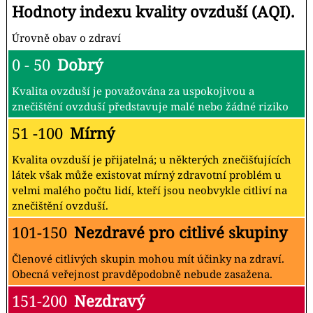
Hodnoty indexu kvality ovzduší (AQI).
Úrovně obav o zdraví
0 - 50
Dobrý
Kvalita ovzduší je považována za uspokojivou a
znečištění ovzduší představuje malé nebo žádné riziko
51 -100
Mírný
Kvalita ovzduší je přijatelná; u některých znečišťujících
látek však může existovat mírný zdravotní problém u
velmi malého počtu lidí, kteří jsou neobvykle citliví na
znečištění ovzduší.
101-150
Nezdravé pro citlivé skupiny
Členové citlivých skupin mohou mít účinky na zdraví.
Obecná veřejnost pravděpodobně nebude zasažena.
151-200
Nezdravý