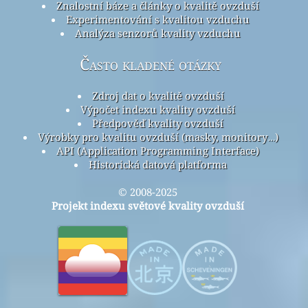
Znalostní báze a články o kvalitě ovzduší
Experimentování s kvalitou vzduchu
Analýza senzorů kvality vzduchu
Často kladené otázky
Zdroj dat o kvalitě ovzduší
Výpočet indexu kvality ovzduší
Předpověď kvality ovzduší
Výrobky pro kvalitu ovzduší (masky, monitory…)
API (Application Programming Interface)
Historická datová platforma
© 2008-2025
Projekt indexu světové kvality ovzduší