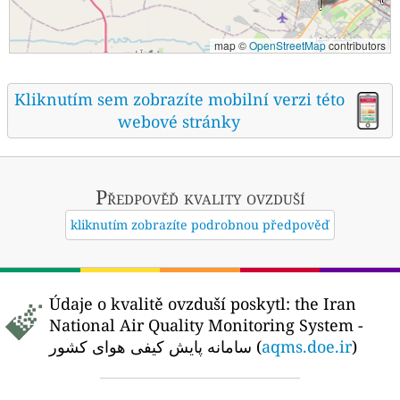
map ©
OpenStreetMap
contributors
Kliknutím sem zobrazíte mobilní verzi této
webové stránky
Předpověď kvality ovzduší
kliknutím zobrazíte podrobnou předpověď
Údaje o kvalitě ovzduší poskytl:
the Iran
National Air Quality Monitoring System -
سامانه پایش کیفی هوای کشور (
aqms.doe.ir
)