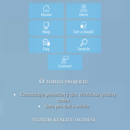
Home
Here
Map
Get a mask!
Faq
Search
Contact
O tomto projektu
Kontaktujte projektový tým World Air Quality
Index
Sada pro tisk a média
výzkum kvality ovzduší