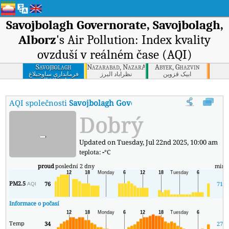
Savojbolagh Governorate, Savojbolagh,
Alborz
's Air Pollution: Index kvality
ovzduší v reálném čase (AQI)
Savojbolagh
Nazarabad, NazarAbad, Alborz
Abyek, Ghazvin
Governorate,
آبیک قزوین
نظرآباد البرز
فرمانداری ساوجبلاغ
ساوجبلاغ البرز
Savojbolagh, Alborz
AQI společnosti
Savojbolagh Governorate, Savojbolagh, Al
Dobrý
-
Updated on Tuesday, Jul 22nd 2025, 10:00 am
teplota:
-
°C
proud
poslední 2 dny
min
PM2.5
76
71
AQI
Informace o počasí
Temp
34
27