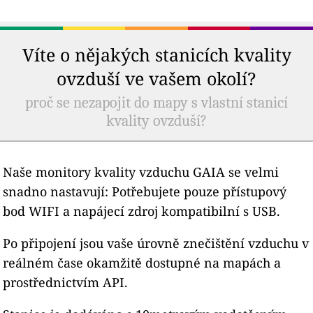
Víte o nějakých stanicích kvality
ovzduší ve vašem okolí?
proč se nezapojit do mapy s vlastní stanicí
kvality ovzduší?
Naše monitory kvality vzduchu GAIA se velmi
snadno nastavují: Potřebujete pouze přístupový
bod WIFI a napájecí zdroj kompatibilní s USB.
Po připojení jsou vaše úrovně znečištění vzduchu v
reálném čase okamžitě dostupné na mapách a
prostřednictvím API.