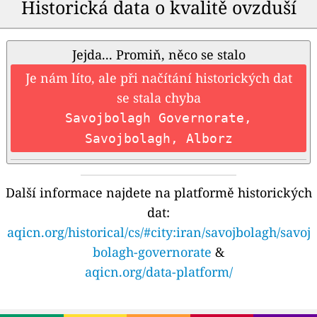
Historická data o kvalitě ovzduší
Jejda... Promiň, něco se stalo
Je nám líto, ale při načítání historických dat
se stala chyba
Savojbolagh Governorate,
Savojbolagh, Alborz
Další informace najdete na platformě historických
dat:
aqicn.org/historical/cs/#city:iran/savojbolagh/savoj
bolagh-governorate
&
aqicn.org/data-platform/