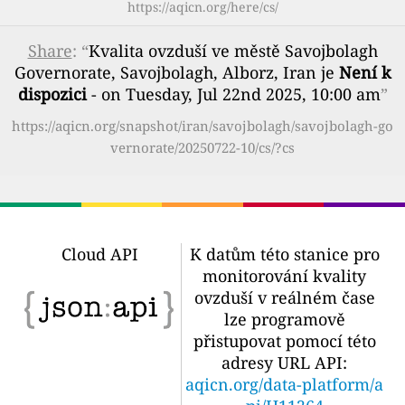
https://aqicn.org/here/cs/
Share
: “
Kvalita ovzduší ve městě Savojbolagh
Governorate, Savojbolagh, Alborz, Iran je
Není k
dispozici
- on Tuesday, Jul 22nd 2025, 10:00 am
”
https://aqicn.org/snapshot/iran/savojbolagh/savojbolagh-go
vernorate/20250722-10/cs/?cs
Cloud API
K datům této stanice pro
monitorování kvality
ovzduší v reálném čase
lze programově
přistupovat pomocí této
adresy URL API:
aqicn.org/data-platform/a