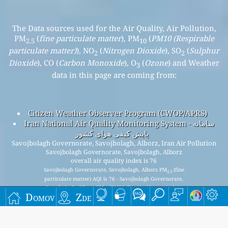
The Data sources used for the Air Quality, Air Pollution,
PM
(
fine particulate matter
), PM
(
PM10 (Respirable
2.5
10
particulate matter)
), NO
(
Nitrogen Dioxide
), SO
(
Sulphur
2
2
Dioxide
), CO (
Carbon Monoxide
), O
(
Ozone
) and Weather
3
data in this page are coming from:
Citizen Weather Observer Program (CWOP/APRS)
Iran National Air Quality Monitoring System - سامانه
پایش کیفی هوای کشور
Savojbolagh Governorate, Savojbolagh, Alborz, Iran Air Pollution
Savojbolagh Governorate, Savojbolagh, Alborz
overall air quality index is 76
Savojbolagh Governorate, Savojbolagh, Alborz PM
(fine
2.5
particulate matter) AQI is 76 - Savojbolagh Governorate,
Savojbolagh, Alborz PM
(PM10 (Respirable particulate
10
Domov
Zde
matter)) AQI is n/a - Savojbolagh Governorate, Savojbolagh,
Alborz NO
(Nitrogen Dioxide) AQI is n/a - Savojbolagh
2
Governorate, Savojbolagh, Alborz SO
(Sulphur Dioxide) AQI
2
is n/a - Savojbolagh Governorate, Savojbolagh, Alborz O
3