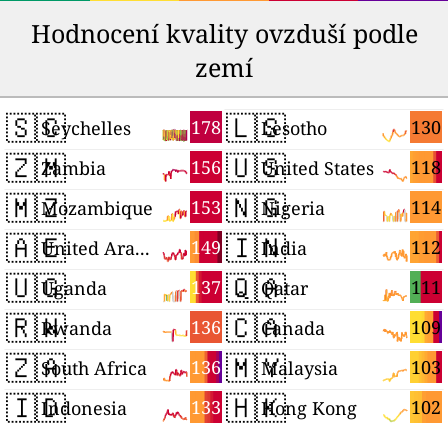
Hodnocení kvality ovzduší podle
zemí
🇸🇨
🇱🇸
178
130
Seychelles
Lesotho
🇿🇲
🇺🇸
156
118
Zambia
United States
🇲🇿
🇳🇬
153
114
Mozambique
Nigeria
🇦🇪
🇮🇳
149
112
United Arab Emirates
India
🇺🇬
🇶🇦
137
111
Uganda
Qatar
🇷🇼
🇨🇦
136
109
Rwanda
Canada
🇿🇦
🇲🇾
136
103
South Africa
Malaysia
🇮🇩
🇭🇰
133
102
Indonesia
Hong Kong