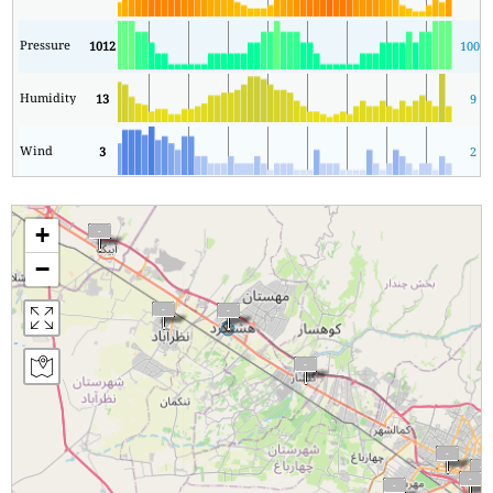
Pressure
1012
1008
Humidity
13
9
Wind
3
2
+
−