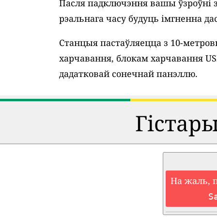
Пасля падключэння вашы ўзроўні 
рэальнага часу будуць імгненна дас
Станцыя пастаўляецца з 10-метро
харчавання, блокам харчавання U
дадатковай сонечнай панэллю.
Гістар
На жаль, 
S