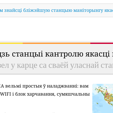
ам знайсці бліжэйшую станцыю маніторынгу яка
удзь станцыі кантролю якасці
ел у карце са сваёй уласнай ст
A вельмі простыя ў наладжванні: вам
у WIFI і блок харчавання, сумяшчальны