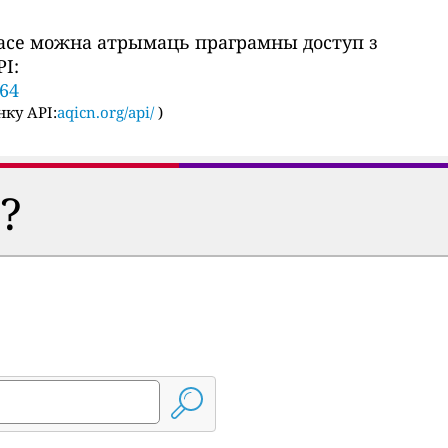
часе можна атрымаць праграмны доступ з
I:
264
ку API:
aqicn.org/api/
)
?