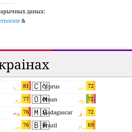
тарычных даных:
ernorate
&
 краінах
🇨🇾
🇾🇹
81
72
Cyprus
Mayotte
🇴🇲
🇮🇱
77
72
Oman
Israel
🇲🇬
🇨🇿
76
72
Madagascar
Czechia
🇧🇷
🇭🇺
76
69
Brazil
Hungary