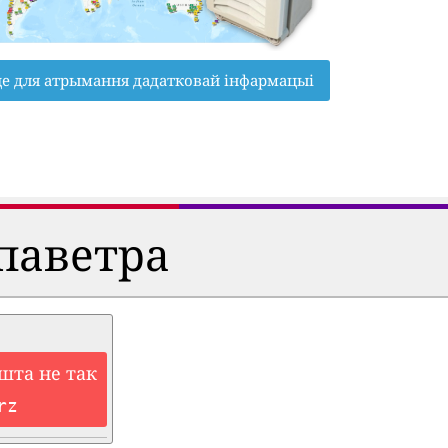
це для атрымання дадатковай інфармацыі
паветра
шта не так
rz