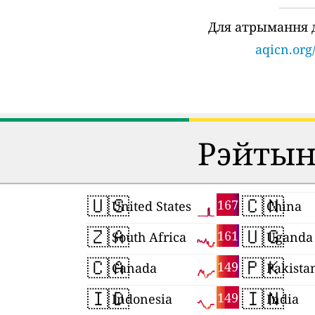
Для атрымання 
aqicn.org
Рэйтынг
🇺🇸
🇨🇳
167
United States
China
🇿🇦
🇺🇬
161
South Africa
Uganda
🇨🇦
🇵🇰
149
Canada
Pakista
🇮🇩
🇮🇳
149
Indonesia
India