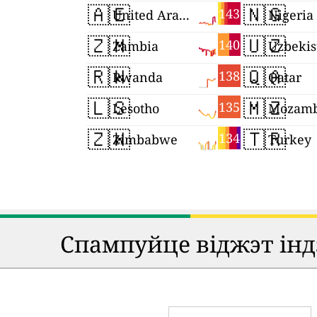
🇦🇪
🇳🇬
143
United Arab Emirates
Nigeria
🇿🇲
🇺🇿
140
Zambia
Uzbekis
🇷🇼
🇶🇦
138
Rwanda
Qatar
🇱🇸
🇲🇿
135
Lesotho
Mozamb
🇿🇼
🇹🇷
134
Zimbabwe
Turkey
Спампуйце віджэт індэ