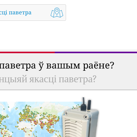
сці паветра
 паветра ў вашым раёне?
анцыяй якасці паветра?