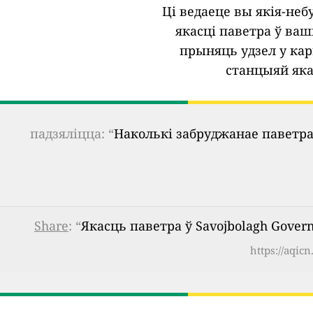
Ці ведаеце вы якія-не
якасці паветра ў ва
прыняць удзел у кар
станцыяй яка
падзяліцца: “
Наколькі забруджанае паветра
Share
: “
Якасць паветра ў Savojbolagh Governo
https://aqic