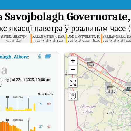
а
Savojbolagh Governorate,
кс якасці паветра ў рэальным часе 
d, Alborz
Abyek, Ghazvin
Karaj(metro), Karaj, Alborz
Doe Unviversity, Karaj, Alborz
Farhangsara, Ka
سرا کرج کرج البرز
اداره كل حفاظت محيط زيست کرج البرز
مترو کرج کرج البرز
آبیک قزوین
olagh, Alborz
:
Індэкс якасці паветра Savojbolagh Governorate, Savojbola
+
ра
−
day, Jul 22nd 2025, 10:00 am
C
мін
макс
71
80
27
41