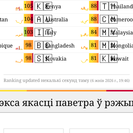
🇰🇪
🇹🇭
105
88
Kenya
Thailand
🇦🇺
🇨🇲
104
88
tan
Australia
Cameroo
🇮🇹
🇲🇾
103
84
Italy
Malaysia
🇧🇩
🇲🇳
98
81
ique
Bangladesh
Mongoli
🇸🇰
🇰🇼
98
81
Slovakia
Kuwait
Ranking updated некалькі секунд таму
(6 жнів 2026 г., 19:46)
кса якасці паветра ў рэжы