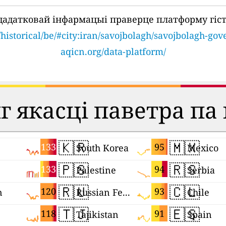
дадатковай інфармацыі праверце платформу гіс
/historical/be/#city:iran/savojbolagh/savojbolagh-gov
aqicn.org/data-platform/
 якасці паветра па
🇰🇷
🇲🇽
133
95
South Korea
Mexico
🇵🇸
🇷🇸
133
94
Palestine
Serbia
🇷🇺
🇨🇱
120
93
n
Russian Federation
Chile
🇹🇯
🇪🇸
118
91
Tajikistan
Spain