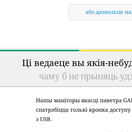
або дазвольце н
Ці ведаеце вы якія-неб
чаму б не прыняць удз
Нашы маніторы якасці паветра GAI
спатрэбіцца толькі кропка доступ
з USB.