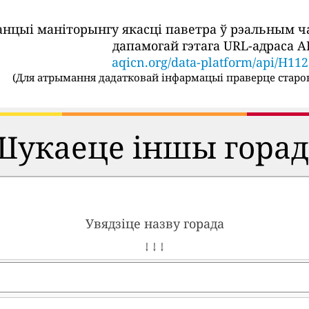
танцыі маніторынгу якасці паветра ў рэальным 
дапамогай гэтага URL-адраса AP
aqicn.org/data-platform/api/H11
(
Для атрымання дадатковай інфармацыі праверце старон
Шукаеце іншы горад
Увядзіце назву горада
↓ ↓ ↓