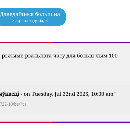
Даведайцеся больш на
> aqicn.org/gaia/ <
ў рэжыме рэальнага часу для больш чым 100
яўнасці
- on Tuesday, Jul 22nd 2025, 10:00 am
”
722-10/be/?cs