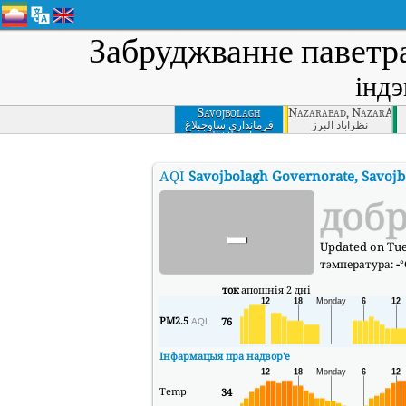
Забруджванне паветр
індэ
Savojbolagh
Nazarabad, NazarAba
Governorate,
نظرآباد البرز
فرمانداری ساوجبلاغ
ساوجبلاغ البرز
Savojbolagh, Alborz
AQI
Savojbolagh Governorate, Savojb
-
доб
Updated on Tues
тэмпература:
-
°
ток
апошнія 2 дні
PM2.5
76
AQI
Інфармацыя пра надвор'е
Temp
34