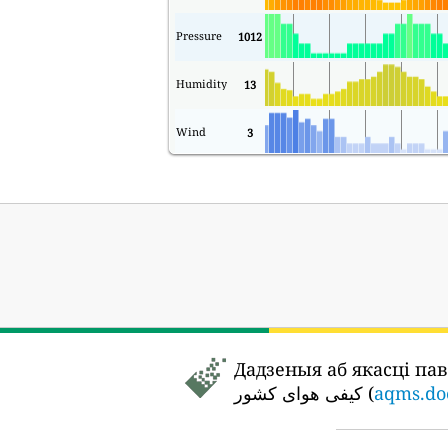
Pressure
1012
Humidity
13
Wind
3
Дадзеныя аб якасці па
کیفی هوای کشور (
aqms.doe