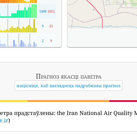
1008
1012
9
25
2
9
Прагноз якасці паветра
націсніце, каб паглядзець падрабязны прагноз
ветра прадстаўлены:
the Iran National Air Quality Monitor
.ir
)