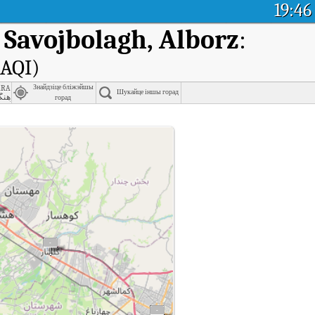
19:46
 Savojbolagh, Alborz
:
(AQI)
raj, Alborz
Знайдзіце бліжэйшы
Шукайце іншы горад
فرهنگ
горад
gh, Alborz у рэальным часе (AQI).