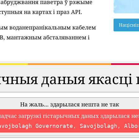
забруджвання паветра ў рэжыме
тупныя на картах і праз API.
Націсні
вым воданепранікальным кабелем
SB, мантажным абсталяваннем і
ычныя даныя якасці 
На жаль... здарылася нешта не так
падчас загрузкі гістарычных даных здарылася не
avojbolagh Governorate, Savojbolagh, Albo