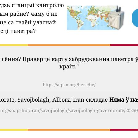
будзь станцыі кантролю
шым раёне?
чаму б не
це са сваёй уласнай
сці паветра?
 сёння? Праверце карту забруджвання паветра 
краін.
”
https://aqicn.org/here/be/
rate, Savojbolagh, Alborz, Iran складае
Няма ў на
n.org/snapshot/iran/savojbolagh/savojbolagh-governorate/20250