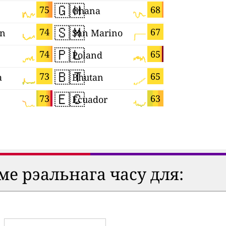
🇬🇭
🇹🇼
75
68
Ghana
Taiwan
🇸🇲
🇭🇷
74
67
n
San Marino
Croatia
🇵🇱
🇸🇮
74
65
Poland
Slovenia
🇧🇹
🇦🇿
73
65
a
Bhutan
Azerbaija
🇪🇨
🇯🇵
73
63
Ecuador
Japan
ме рэальнага часу для: