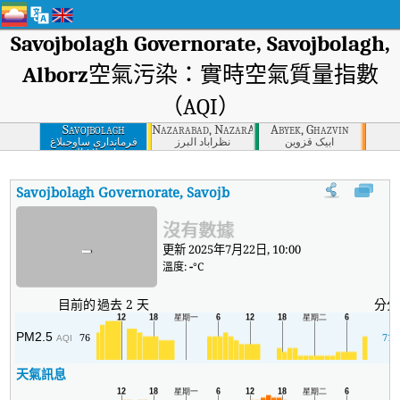
Savojbolagh Governorate, Savojbolagh,
Alborz
空氣污染：實時空氣質量指數
（AQI）
Savojbolagh
Nazarabad, NazarAbad, Alborz
Abyek, Ghazvin
Governorate,
آبیک قزوین
نظرآباد البرز
فرمانداری ساوجبلاغ
ساوجبلاغ البرز
Savojbolagh, Alborz
Savojbolagh Governorate, Savojbolagh, Alborz
AQI
:
Savojbo
沒有數據
-
更新 2025年7月22日, 10:00
溫度:
-
°C
目前的
過去 2 天
分分
PM2.5
76
71
AQI
天氣訊息