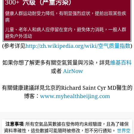
300+
六级（严重污染）
健康人群运动耐受力降低，有明显强烈症状，提前出现某些疾
病
儿童、老年人和病人应停留在室内，避免体力消耗，一般人群
避免户外活动
(参考详见
http://zh.wikipedia.org/wiki/空气质量指数
)
如果你想了解更多有關空氣質量與污染，詳見
維基百科
或者
AirNow
有關健康建議詳​​見北京的Richard Saint Cyr MD醫生的
博客：
www.myhealthbeijing.com
注意事項
: 所有空氣品質數據在發佈時均未經驗證，且為了確保
資料準確性，這些數據可能隨時被修改，恕不另行通知。
世界空