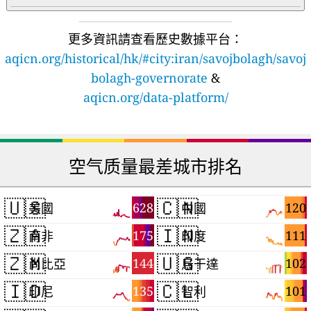
更多資訊請查看歷史數據平台：
aqicn.org/historical/hk/#city:iran/savojbolagh/savoj
bolagh-governorate
&
aqicn.org/data-platform/
空气质量最差城市排名
🇺🇸
🇨🇳
628
120
美國
中國
🇿🇦
🇮🇳
175
111
南非
印度
🇿🇲
🇺🇬
144
102
尚比亞
烏干達
🇮🇩
🇨🇱
135
101
印尼
智利