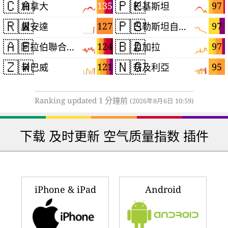
🇨🇦
🇵🇰
135
97
加拿大
巴基斯坦
🇷🇼
🇵🇸
127
97
盧安達
巴勒斯坦自治區
🇦🇪
🇧🇩
124
97
阿拉伯聯合大公國
孟加拉
🇿🇼
🇳🇬
121
95
辛巴威
奈及利亞
Ranking updated 1 分鐘前
(2026年8月6日 10:59)
下载 及时更新 空气质量指数 插件
iPhone & iPad
Android