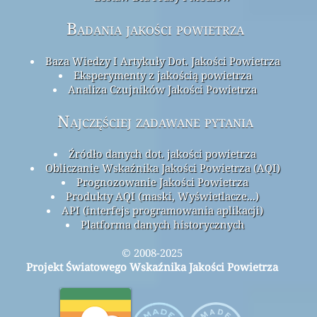
Badania jakości powietrza
Baza Wiedzy I Artykuły Dot. Jakości Powietrza
Eksperymenty z jakością powietrza
Analiza Czujników Jakości Powietrza
Najczęściej zadawane pytania
Źródło danych dot. jakości powietrza
Obliczanie Wskaźnika Jakości Powietrza (AQI)
Prognozowanie Jakości Powietrza
Produkty AQI (maski, Wyświetlacze...)
API (interfejs programowania aplikacji)
Platforma danych historycznych
© 2008-2025
Projekt Światowego Wskaźnika Jakości Powietrza