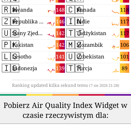
🇷🇼
🇨🇦
148
118
Rwanda
Kanada
🇿🇦
🇮🇳
146
117
Republika Południowej Afryki
Indie
🇺🇸
🇹🇯
142
117
Stany Zjednoczone
Tadżykistan
🇵🇰
🇲🇿
142
106
Pakistan
Mozambik
🇱🇸
🇺🇿
141
101
Lesotho
Uzbekistan
🇮🇩
🇹🇷
139
89
Indonezja
Turcja
Ranking updated kilka sekund temu
(7 sie 2026 21:28)
Pobierz Air Quality Index Widget w
czasie rzeczywistym dla: