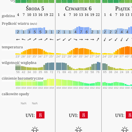
O
3
Środa 5
Czwartek 6
Piątek 
4
7
10
13
16
19
22
1
4
7
10
13
16
19
22
1
4
7
10
13
godzina
Prędkość wiatru 
(m/s)
2
1
3
5
5
3
1
2
1
1
4
7
6
2
1
2
2
2
4
4
temperatura
23°
28°
33°
35°
34°
27°
25°
24°
22°
28°
36°
35°
34°
27°
24°
24°
23°
29°
37°
40°
wilgotność względna
56
42
34
33
35
66
72
71
69
41
20
27
32
58
76
65
38
24
24
18
ciśnienie barometryczne
1014
1014
1014
1014
1013
1014
1014
1014
1014
1014
1013
1012
1012
1012
1012
1012
1012
1012
1012
1010
1
całkowite opady
NaN
NaN
8
8
8
UVI:
UVI:
UVI: