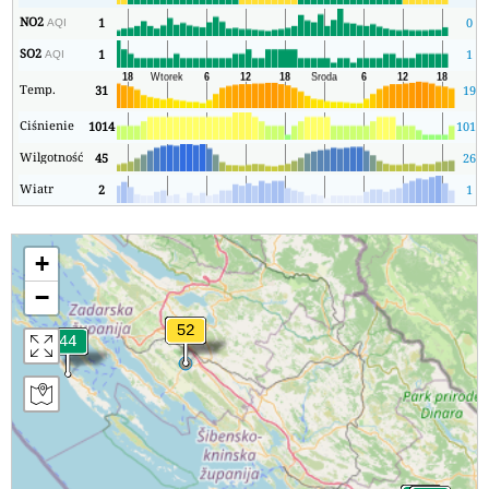
NO2
1
0
AQI
SO2
1
1
AQI
Temp.
31
19
Ciśnienie
1014
1013
Wilgotność
45
26
Wiatr
2
1
+
−