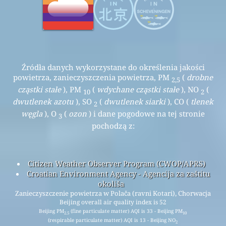
Źródła danych wykorzystane do określenia jakości
powietrza, zanieczyszczenia powietrza, PM
(
drobne
2,5
cząstki stałe
), PM
(
wdychane cząstki stałe
), NO
(
10
2
dwutlenek azotu
), SO
(
dwutlenek siarki
), CO (
tlenek
2
węgla
), O
(
ozon
) i dane pogodowe na tej stronie
3
pochodzą z:
Citizen Weather Observer Program (CWOP/APRS)
Croatian Environment Agency - Agencija za zaštitu
okoliša
Zanieczyszczenie powietrza w Polača (ravni Kotari), Chorwacja
Beijing overall air quality index is 52
Beijing PM
(fine particulate matter) AQI is 33 - Beijing PM
2.5
10
(respirable particulate matter) AQI is 13 - Beijing NO
2