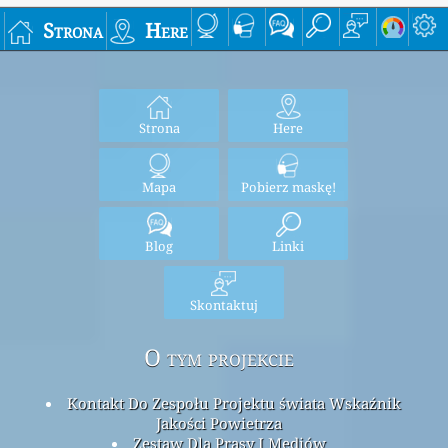
Strona
Here
Strona
Here
Mapa
Pobierz maskę!
Blog
Linki
Skontaktuj
O tym projekcie
Kontakt Do Zespołu Projektu świata Wskaźnik
Jakości Powietrza
Zestaw Dla Prasy I Mediów