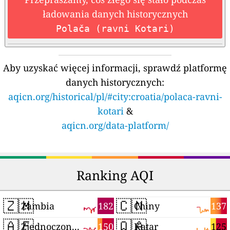
ładowania danych historycznych
Polača (ravni Kotari)
Aby uzyskać więcej informacji, sprawdź platformę
danych historycznych:
aqicn.org/historical/pl/#city:croatia/polaca-ravni-
kotari
&
aqicn.org/data-platform/
Ranking AQI
🇿🇲
🇨🇳
182
137
Zambia
Chiny
🇦🇪
🇶🇦
150
125
Zjednoczone Emiraty Arabskie
Katar