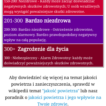
150-200: Niezdrowe - Każdy może zacząć doświadczać
negatywnych skutków zdrowotnych; U osób wrażliwych
mogą wystąpić poważniejsze skutki zdrowotne.
201-300
Bardzo niezdrowa
200-300: Bardzo niezdrowe - Ostrzeżenie zdrowotne,
poziom alarmowy. Bardzo prawdopodobny negatywny
wpływ na całą populację.
300+
Zagrożenie dla życia
300 : Niebezpieczny - Alarm Zdrowotny: każdy może
doświadczyć poważniejszych skutków zdrowotnych.
Aby dowiedzieć się więcej na temat jakości
powietrza i zanieczyszczenia, sprawdź w
wikipedii temat
"jakość powietrza"
lub nasz
poradnik o
jakości powietrza i jego wpływie na
Twoje zdrowie
.