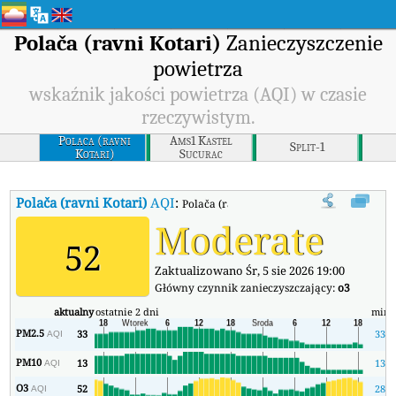
Polača (ravni Kotari)
Zanieczyszczenie
powietrza
wskaźnik jakości powietrza (AQI) w czasie
rzeczywistym.
Polaca (ravni
Ams1 Kastel
Split-1
Kotari)
Sucurac
Polača (ravni Kotari)
AQI
:
Polača (ravni Kotari) Wskaźnik Jakości Po
Moderate
52
Zaktualizowano Śr, 5 sie 2026 19:00
Główny czynnik zanieczyszczający:
o3
aktualny
ostatnie 2 dni
min
PM2.5
33
33
AQI
PM10
13
13
AQI
O3
52
28
AQI