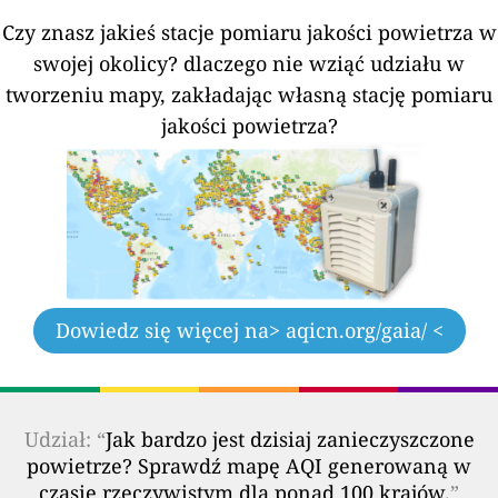
Czy znasz jakieś stacje pomiaru jakości powietrza w
swojej okolicy?
dlaczego nie wziąć udziału w
tworzeniu mapy, zakładając własną stację pomiaru
jakości powietrza?
Dowiedz się więcej na
> aqicn.org/gaia/ <
Udział: “
Jak bardzo jest dzisiaj zanieczyszczone
powietrze? Sprawdź mapę AQI generowaną w
czasie rzeczywistym dla ponad 100 krajów.
”