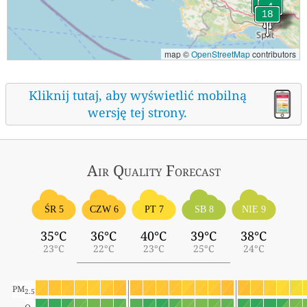
map ©
OpenStreetMap
contributors
Kliknij tutaj, aby wyświetlić mobilną
wersję tej strony.
Air Quality
Forecast
ŚR 5
CZW 6
PT 7
SB 8
NIE 9
35°C
36°C
40°C
39°C
38°C
23°C
22°C
23°C
25°C
24°C
PM
2.5