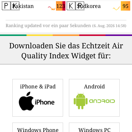
🇵🇰
🇰🇷
123
95
Pakistan
Südkorea
Ranking updated vor ein paar Sekunden
(6. Aug. 2026 14:58)
Downloaden Sie das Echtzeit Air
Quality Index Widget für:
iPhone & iPad
Android
Windows Phone
Windows PC