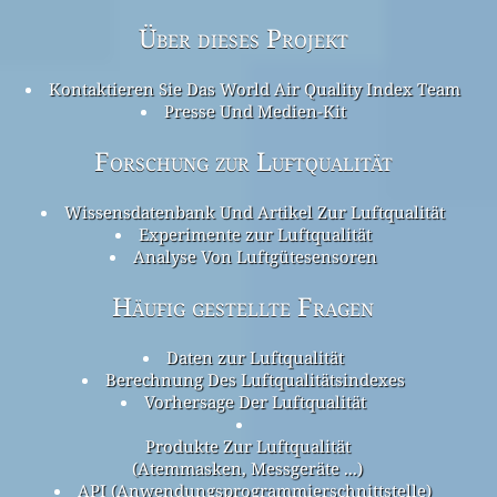
Über dieses Projekt
Kontaktieren Sie Das World Air Quality Index Team
Presse Und Medien-Kit
Forschung zur Luftqualität
Wissensdatenbank Und Artikel Zur Luftqualität
Experimente zur Luftqualität
Analyse Von Luftgütesensoren
Häufig gestellte Fragen
Daten zur Luftqualität
Berechnung Des Luftqualitätsindexes
Vorhersage Der Luftqualität
Produkte Zur Luftqualität
(Atemmasken, Messgeräte ...)
API (Anwendungsprogrammierschnittstelle)