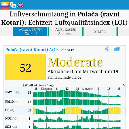
Luftverschmutzung in
Polača (ravni
Kotari)
: Echtzeit-Luftqualitätsindex (LQI)
Polaca (ravni
Ams1 Kastel
Split-1
Kotari)
Sucurac
Polača (ravni Kotari)
AQI
:
Polača (ravni Kotari) Echtzeit-Luftqualität
Moderate
52
Aktualisiert am Mittwoch um 19
Primärschadstoff:
o3
aktuell
letzten 2 Tage
Min
PM2.5
33
33
AQI
PM10
13
13
AQI
O3
52
28
AQI
NO2
1
0
AQI
SO2
1
1
AQI