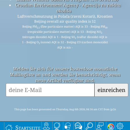
Croatian Environment Agency - Agencija za zaštitu
okoliša
Luftverschmutzung in Polača (ravni Kotari), Kroatien
Beijing overall air quality index is 52
Beijing PM
(fine particulate matter) AQI is 33 - Beijing PM
2.5
10
(respirable particulate matter) AQI is 13 - Beijing NO
2
(nitrogen dioxide) AQI is 1 - Beijing SO
(sulfur dioxide) AQI is
2
1 - Beijing O
(ozone) AQI is 52 - Beijing CO (carbon monoxide)
3
AQI is n/a -
Melden Sie sich für unsere kostenlose monatliche
Mailingliste an und werden Sie benachrichtigt, wenn
neue Artikel verfügbar sind.
einreichen
This page has been generated on Thursday, Aug 6th 2026, 04:16 am CST from jp2n
Startseite