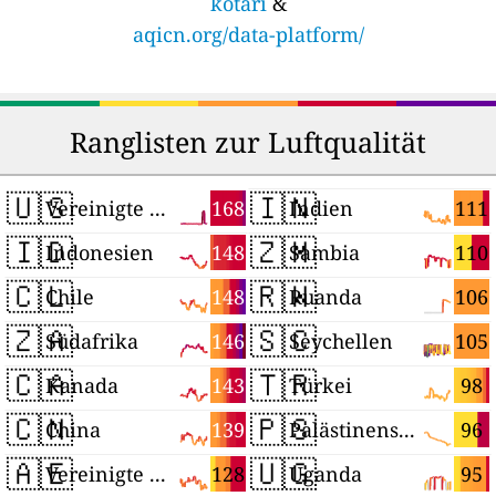
kotari
&
aqicn.org/data-platform/
Ranglisten zur Luftqualität
🇺🇸
🇮🇳
168
111
Vereinigte Staaten
Indien
🇮🇩
🇿🇲
148
110
Indonesien
Sambia
🇨🇱
🇷🇼
148
106
Chile
Ruanda
🇿🇦
🇸🇨
146
105
Südafrika
Seychellen
🇨🇦
🇹🇷
143
98
Kanada
Türkei
🇨🇳
🇵🇸
139
96
China
Palästinensische Autonomiegebiete
🇦🇪
🇺🇬
128
95
Vereinigte Arabische Emirate
Uganda