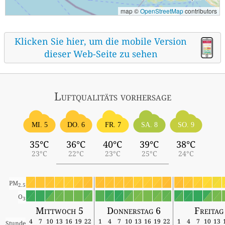
map ©
OpenStreetMap
contributors
Klicken Sie hier, um die mobile Version
dieser Web-Seite zu sehen
Luftqualitäts vorhersage
MI. 5
DO. 6
FR. 7
SA. 8
SO. 9
35°C
36°C
40°C
39°C
38°C
23°C
22°C
23°C
25°C
24°C
PM
2.5
O
3
Mittwoch 5
Donnerstag 6
Freitag
4
7
10
13
16
19
22
1
4
7
10
13
16
19
22
1
4
7
10
13
Stunde