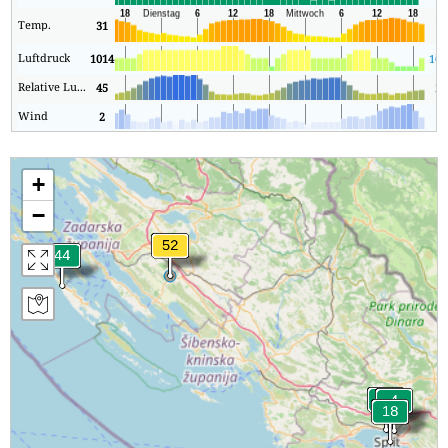
Temp.
31
19
Luftdruck
1014
101
Relative Luftfeuchtigkeit
45
26
Wind
2
1
+
−