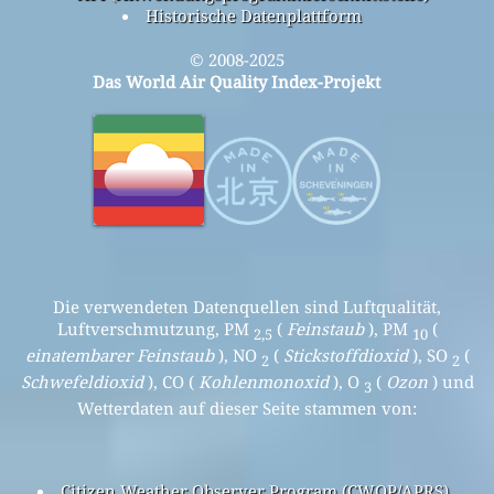
Historische Datenplattform
© 2008-2025
Das World Air Quality Index-Projekt
Die verwendeten Datenquellen sind Luftqualität,
Luftverschmutzung, PM
(
Feinstaub
), PM
(
2,5
10
einatembarer Feinstaub
), NO
(
Stickstoffdioxid
), SO
(
2
2
Schwefeldioxid
), CO (
Kohlenmonoxid
), O
(
Ozon
) und
3
Wetterdaten auf dieser Seite stammen von:
Citizen Weather Observer Program (CWOP/APRS)