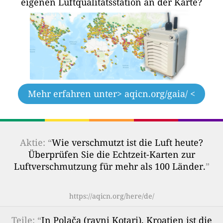
eigenen Luftqualitätsstation an der Karte?
Mehr erfahren unter
> aqicn.org/gaia/ <
Aktie: “
Wie verschmutzt ist die Luft heute?
Überprüfen Sie die Echtzeit-Karten zur
Luftverschmutzung für mehr als 100 Länder.
”
https://aqicn.org/here/de/
Teile
: “
In Polača (ravni Kotari), Kroatien ist die