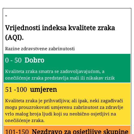
-
Vrijednosti indeksa kvalitete zraka
(AQI).
Razine zdravstvene zabrinutosti
0 - 50
Dobro
Kvaliteta zraka smatra se zadovoljavajućom, a
onečišćenje zraka predstavlja mali ili nikakav rizik
51 -100
umjeren
Kvaliteta zraka je prihvatljiva; ali ipak, neki zagađivači
mogu prouzrokovati umjerenu zabrinutost za zdravlje
vrlo malog broja ljudi koji su neobično osjetljivi na
onečišćenje zraka.
101-150
Nezdravo za osjetljive skupine