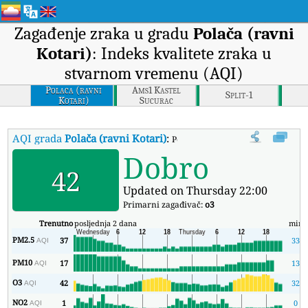
Zagađenje zraka u gradu
Polača (ravni
Kotari)
: Indeks kvalitete zraka u
stvarnom vremenu (AQI)
Polaca (ravni
Ams1 Kastel
Split-1
Kotari)
Sucurac
AQI grada
Polača (ravni Kotari)
:
Polača (ravni Kotari) Indeks kvali
Dobro
42
Updated on Thursday 22:00
Primarni zagađivač:
o3
Trenutno
posljednja 2 dana
min
PM2.5
37
33
AQI
PM10
17
13
AQI
O3
42
32
AQI
NO2
1
0
AQI