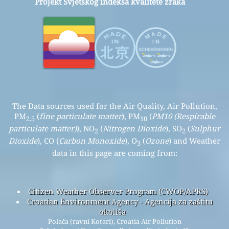
Projekt Svjetskog indeksa kvalitete zraka
The Data sources used for the Air Quality, Air Pollution,
PM
(
fine particulate matter
), PM
(
PM10 (Respirable
2.5
10
particulate matter)
), NO
(
Nitrogen Dioxide
), SO
(
Sulphur
2
2
Dioxide
), CO (
Carbon Monoxide
), O
(
Ozone
) and Weather
3
data in this page are coming from:
Citizen Weather Observer Program (CWOP/APRS)
Croatian Environment Agency - Agencija za zaštitu
okoliša
Polača (ravni Kotari), Croatia Air Pollution