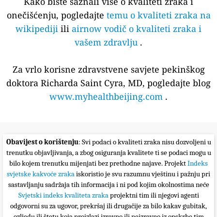
Kako biste saznali više o kvaliteti zraka i
onečišćenju, pogledajte
temu o kvaliteti zraka na
wikipediji
ili
airnow vodič o kvaliteti zraka i
vašem zdravlju
.
Za vrlo korisne zdravstvene savjete pekinškog
doktora Richarda Saint Cyra, MD, pogledajte blog
www.myhealthbeijing.com
.
Obavijest o korištenju
: Svi podaci o kvaliteti zraka nisu dozvoljeni u
trenutku objavljivanja, a zbog osiguranja kvalitete ti se podaci mogu u
bilo kojem trenutku mijenjati bez prethodne najave. Projekt
Indeks
svjetske kakvoće zraka
iskoristio je svu razumnu vještinu i pažnju pri
sastavljanju sadržaja tih informacija i ni pod kojim okolnostima neće
Svjetski indeks kvaliteta zraka
projektni tim ili njegovi agenti
odgovorni su za ugovor, prekršaj ili drugačije za bilo kakav gubitak,
ozljedu ili štetu koja proizlazi izravno ili neizravno iz opskrbe tim