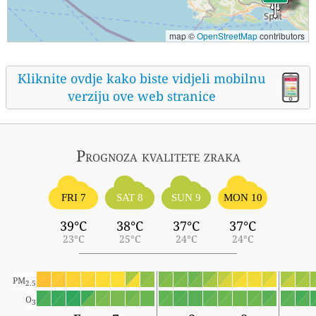
map ©
OpenStreetMap
contributors
Kliknite ovdje kako biste vidjeli mobilnu
verziju ove web stranice
Prognoza kvalitete zraka
FRI 7
SAT 8
SUN 9
MON 10
39°C
38°C
37°C
37°C
23°C
25°C
24°C
24°C
PM
2.5
O
3