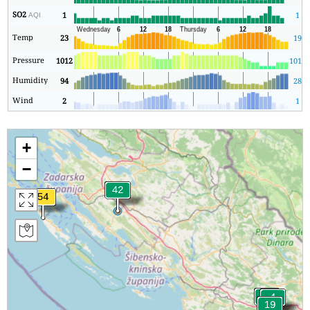
SO2
1
1
AQI
Temp
23
19
Pressure
1012
1011
Humidity
94
28
Wind
2
1
+
−