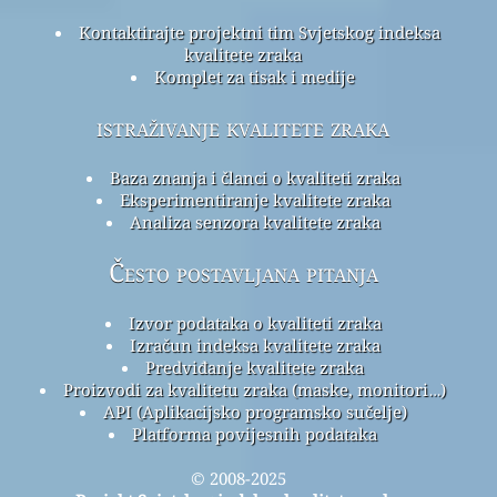
Kontaktirajte projektni tim Svjetskog indeksa
kvalitete zraka
Komplet za tisak i medije
istraživanje kvalitete zraka
Baza znanja i članci o kvaliteti zraka
Eksperimentiranje kvalitete zraka
Analiza senzora kvalitete zraka
Često postavljana pitanja
Izvor podataka o kvaliteti zraka
Izračun indeksa kvalitete zraka
Predviđanje kvalitete zraka
Proizvodi za kvalitetu zraka (maske, monitori…)
API (Aplikacijsko programsko sučelje)
Platforma povijesnih podataka
© 2008-2025