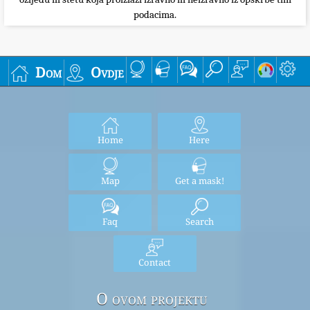
podacima.
Dom
Ovdje
Home
Here
Map
Get a mask!
Faq
Search
Contact
O ovom projektu