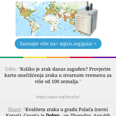
Saznajte više na
> aqicn.org/gaia/ <
Udio: “
Koliko je zrak danas zagađen? Provjerite
kartu onečišćenja zraka u stvarnom vremenu za
više od 100 zemalja.
”
https://aqicn.org/here/hr/
Share
: “
Kvaliteta zraka u gradu Polača (ravni
Kotari), Croatia je
Dobro
- on Thursday, Aug 6th