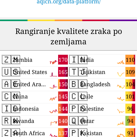
aqicn.org/data-platform/
Rangiranje kvalitete zraka po
zemljama
🇿🇲
🇮🇳
170
110
Zambia
India
🇺🇸
🇹🇯
165
109
United States
Tajikistan
🇦🇪
🇧🇩
150
104
United Arab Emirates
Bangladesh
🇨🇳
🇨🇱
145
101
China
Chile
🇮🇩
🇵🇸
144
96
Indonesia
Palestine
🇷🇼
🇶🇦
140
94
Rwanda
Qatar
🇿🇦
🇵🇰
137
93
South Africa
Pakistan