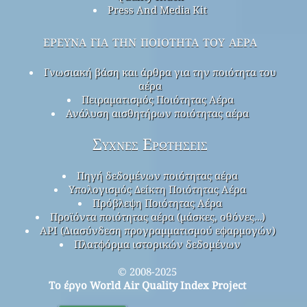
Press And Media Kit
έρευνα για την ποιότητα του αέρα
Γνωσιακή βάση και άρθρα για την ποιότητα του
αέρα
Πειραματισμός Ποιότητας Αέρα
Ανάλυση αισθητήρων ποιότητας αέρα
Συχνές Ερωτήσεις
Πηγή δεδομένων ποιότητας αέρα
Υπολογισμός Δείκτη Ποιότητας Αέρα
Πρόβλεψη Ποιότητας Αέρα
Προϊόντα ποιότητας αέρα (μάσκες, οθόνες…)
API (Διασύνδεση προγραμματισμού εφαρμογών)
Πλατφόρμα ιστορικών δεδομένων
© 2008-2025
Το έργο World Air Quality Index Project