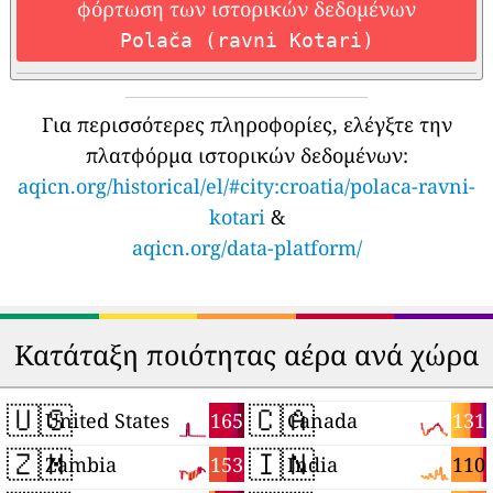
φόρτωση των ιστορικών δεδομένων
Polača (ravni Kotari)
Για περισσότερες πληροφορίες, ελέγξτε την
πλατφόρμα ιστορικών δεδομένων:
aqicn.org/historical/el/#city:croatia/polaca-ravni-
kotari
&
aqicn.org/data-platform/
Κατάταξη ποιότητας αέρα ανά χώρα
🇺🇸
🇨🇦
165
131
United States
Canada
🇿🇲
🇮🇳
153
110
Zambia
India