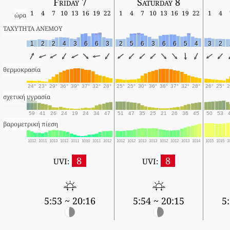
Friday 7
Saturday 8
1
4
7
10
13
16
19
22
1
4
7
10
13
16
19
22
1
4
ώρα
ΤΑΧΥΤΗΤΑ ΑΝΕΜΟΥ
1
2
2
4
3
6
6
3
2
5
6
3
6
6
5
4
3
2
θερμοκρασία
24°
23°
29°
36°
39°
37°
32°
28°
25°
25°
30°
36°
38°
37°
32°
28°
26°
25°
2
σχετική υγρασία
59
41
26
24
19
24
34
47
51
47
35
25
21
26
36
45
50
53
βαρομετρική πίεση
1012
1011
1013
1012
1011
1010
1011
1012
1012
1012
1013
1013
1012
1012
1013
1014
1015
1015
1
8
8
UVI:
UVI:
5:53 ~ 20:16
5:54 ~ 20:15
5