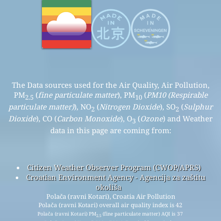
The Data sources used for the Air Quality, Air Pollution,
PM
(
fine particulate matter
), PM
(
PM10 (Respirable
2.5
10
particulate matter)
), NO
(
Nitrogen Dioxide
), SO
(
Sulphur
2
2
Dioxide
), CO (
Carbon Monoxide
), O
(
Ozone
) and Weather
3
data in this page are coming from:
Citizen Weather Observer Program (CWOP/APRS)
Croatian Environment Agency - Agencija za zaštitu
okoliša
Polača (ravni Kotari), Croatia Air Pollution
Polača (ravni Kotari) overall air quality index is 42
Polača (ravni Kotari) PM
(fine particulate matter) AQI is 37
2.5