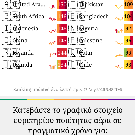
🇦🇪
🇹🇯
150
109
United Arab Emirates
Tajikistan
🇿🇦
🇧🇩
146
104
South Africa
Bangladesh
🇮🇩
🇳🇬
146
97
Indonesia
Nigeria
🇨🇳
🇵🇸
145
96
China
Palestine
🇷🇼
🇶🇦
144
95
Rwanda
Qatar
🇺🇬
🇨🇱
134
93
Uganda
Chile
Ranking updated ένα λεπτό πριν
(7 Αυγ 2026 3:48 ΠΜ)
Κατεβάστε το γραφικό στοιχείο
ευρετηρίου ποιότητας αέρα σε
πραγματικό χρόνο για: