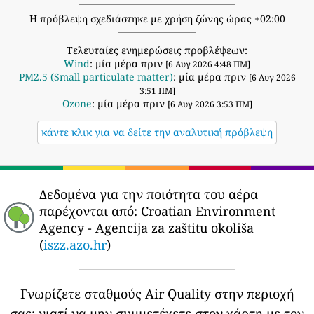
Η πρόβλεψη σχεδιάστηκε με χρήση ζώνης ώρας +02:00
Τελευταίες ενημερώσεις προβλέψεων:
Wind
: μία μέρα πριν
[6 Αυγ 2026 4:48 ΠΜ]
PM2.5 (Small particulate matter)
: μία μέρα πριν
[6 Αυγ 2026
3:51 ΠΜ]
Ozone
: μία μέρα πριν
[6 Αυγ 2026 3:53 ΠΜ]
κάντε κλικ για να δείτε την αναλυτική πρόβλεψη
Δεδομένα για την ποιότητα του αέρα
παρέχονται από:
Croatian Environment
Agency - Agencija za zaštitu okoliša
(
iszz.azo.hr
)
Γνωρίζετε σταθμούς Air Quality στην περιοχή
σας;
γιατί να μην συμμετέχετε στον χάρτη με τον