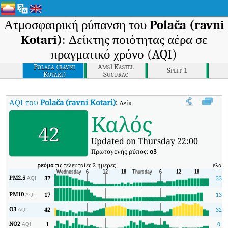
Ατμοσφαιρική ρύπανση του
Polača (ravni
Kotari)
: Δείκτης ποιότητας αέρα σε
πραγματικό χρόνο (AQI)
Polaca (ravni
Ams1 Kastel
Split-1
Kotari)
Sucurac
AQI του
Polača (ravni Kotari)
:
Δείκτης ποιότητας αέρα σε πραγματικό
Καλός
42
Updated on Thursday 22:00
Πρωτογενής ρύπος:
o3
ρεύμα
τις τελευταίες 2 ημέρες
ελάχ
PM2.5
37
33
AQI
PM10
17
13
AQI
O3
42
32
AQI
NO2
1
0
AQI