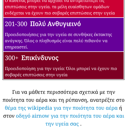
Ο καθένας μπορεί να αρχίσει να αντιμετωπίζει τις
επιπτώσεις στην υγεία. τα μέλη ευαίσθητων ομάδων
ενδέχεται να έχουν πιο σοβαρές επιπτώσεις στην υγεία
201-300
Πολύ Ανθυγιεινό
Προειδοποιήσεις για την υγεία σε συνθήκες έκτακτης
ανάγκης. Όλος ο πληθυσμός είναι πολύ πιθανόν να
επηρεαστεί.
300+
Επικίνδυνος
Προειδοποίηση για την υγεία: Όλοι μπορεί να έχουν πιο
σοβαρές επιπτώσεις στην υγεία
Για να μάθετε περισσότερα σχετικά με την
ποιότητα του αέρα και τη ρύπανση, ανατρέξτε στο
θέμα της wikipedia για την ποιότητα του αέρα
ή
στον
οδηγό airnow για την ποιότητα του αέρα και
την υγεία σας
.