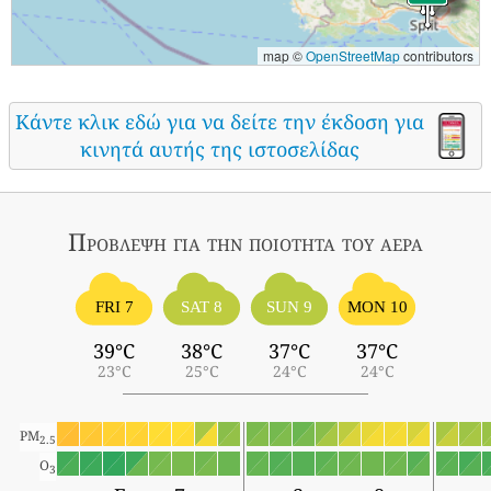
map ©
OpenStreetMap
contributors
Κάντε κλικ εδώ για να δείτε την έκδοση για
κινητά αυτής της ιστοσελίδας
Πρόβλεψη για την ποιότητα του αέρα
FRI 7
SAT 8
SUN 9
MON 10
39°C
38°C
37°C
37°C
23°C
25°C
24°C
24°C
PM
2.5
O
3