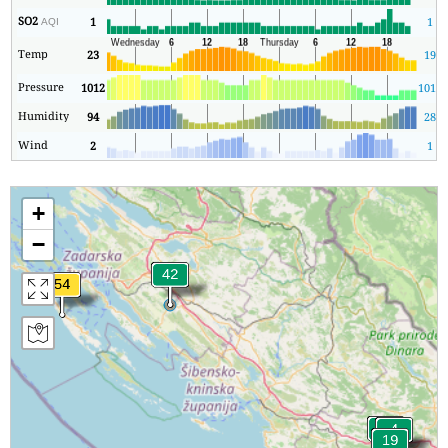
SO2
1
1
AQI
Temp
23
19
Pressure
1012
1011
Humidity
94
28
Wind
2
1
+
−