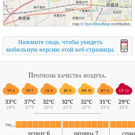
map ©
OpenStreetMap
contributors
Нажмите сюда, чтобы увидеть
мобильную версию этой веб-страницы.
Прогнозы
качества воздуха.
ЧТ 6
ПТ 7
СБ 8
ВС 9
ПН 10
ВТ 11
СР 12
33°C
37°C
32°C
32°C
32°C
31°C
29°C
24°C
27°C
25°C
21°C
22°C
25°C
23°C
PM
2.5
четверг 6
пятница 7
суббо