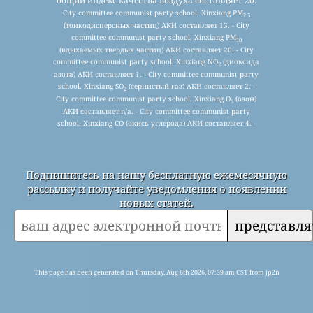
общий индекс качества воздуха составляет 20.
City committee communist party school, Xinxiang PM
2.5
(тонкодисперсных частиц) АКИ составляет 13. - City
committee communist party school, Xinxiang PM
10
(вдыхаемых твердых частиц) АКИ составляет 20. - City
committee communist party school, Xinxiang NO
(диоксида
2
азота) АКИ составляет 1. - City committee communist party
school, Xinxiang SO
(сернистый газ) АКИ составляет 2. -
2
City committee communist party school, Xinxiang O
(озон)
3
АКИ составляет n/a. - City committee communist party
school, Xinxiang CO (окись углерода) АКИ составляет 4. -
Подпишитесь на нашу бесплатную ежемесячную
рассылку и получайте уведомления о появлении
новых статей.
представля
This page has been generated on Thursday, Aug 6th 2026, 07:39 am CST from jp2n