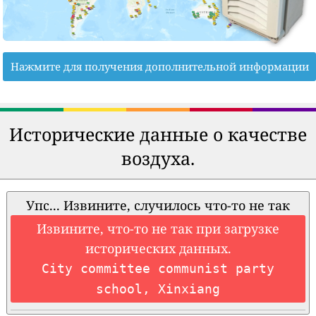
Нажмите для получения дополнительной информации
Исторические данные о качестве
воздуха.
Упс... Извините, случилось что-то не так
Извините, что-то не так при загрузке
исторических данных.
City committee communist party
school, Xinxiang