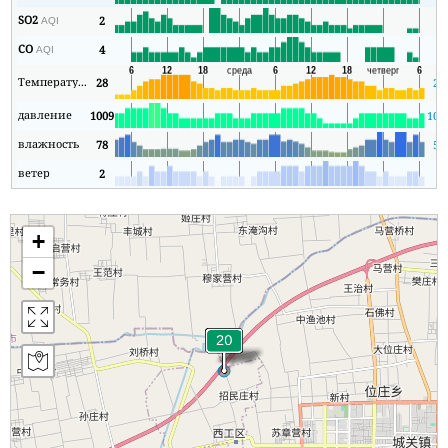
SO2
2
2
AQI
CO
4
4
AQI
Температура
28
25
давление
1009
100
влажность
78
55
ветер
2
1
+
−