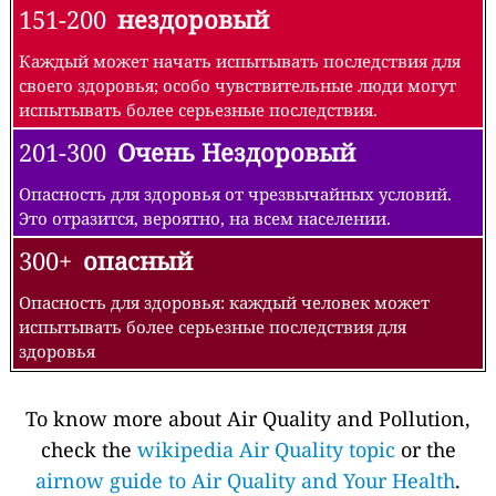
151-200
нездоровый
Каждый может начать испытывать последствия для
своего здоровья; особо чувствительные люди могут
испытывать более серьезные последствия.
201-300
Очень Нездоровый
Опасность для здоровья от чрезвычайных условий.
Это отразится, вероятно, на всем населении.
300+
опасный
Опасность для здоровья: каждый человек может
испытывать более серьезные последствия для
здоровья
To know more about Air Quality and Pollution,
check the
wikipedia Air Quality topic
or the
airnow guide to Air Quality and Your Health
.