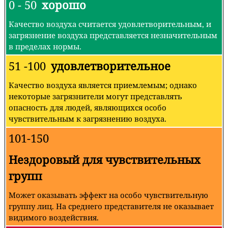
0 - 50
хорошо
Качество воздуха считается удовлетворительным, и
загрязнение воздуха представляется незначительным
в пределах нормы.
51 -100
удовлетворительное
Качество воздуха является приемлемым; однако
некоторые загрязнители могут представлять
опасность для людей, являющихся особо
чувствительным к загрязнению воздуха.
101-150
Нездоровый для чувствительных
групп
Может оказывать эффект на особо чувствительную
группу лиц. На среднего представителя не оказывает
видимого воздействия.