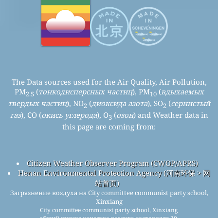
The Data sources used for the Air Quality, Air Pollution,
PM
(
тонкодисперсных частиц
), PM
(
вдыхаемых
2.5
10
твердых частиц
), NO
(
диоксида азота
), SO
(
сернистый
2
2
газ
), CO (
окись углерода
), O
(
озон
) and Weather data in
3
this page are coming from:
Citizen Weather Observer Program (CWOP/APRS)
Henan Environmental Protection Agency (河南环保 > 网
站首页)
Загрязнение воздуха на City committee communist party school,
Xinxiang
City committee communist party school, Xinxiang