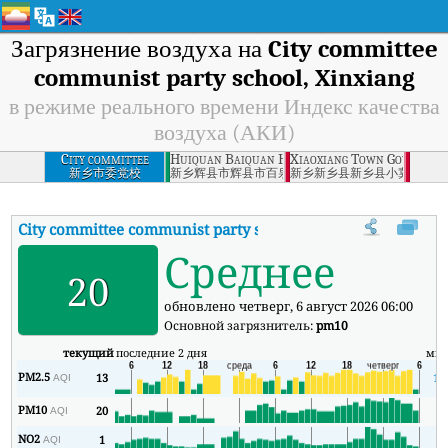
Загрязнение воздуха на
City committee
communist party school, Xinxiang
в режиме реального времени Индекс качества
воздуха (АКИ)
City committee
Huiquan Baiquan Hotel, Huixian City, Xinxian
Xiaoxiang Town Governmen
communist party
新乡市委党校
新乡辉县市辉县市百泉宾馆
新乡新乡县新乡县小冀镇政府
school, Xinxiang
City committee communist party school, Xinxiang
АКИ
:
В ре
Среднее
20
обновлено четверг, 6 август 2026 06:00
Основной загрязнитель:
pm10
текущий
последние 2 дня
ми
PM2.5
13
13
AQI
PM10
20
9
AQI
NO2
1
1
AQI