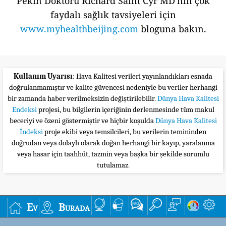
Pekin Doktoru Richard Saint Cyr MD'nin çok
faydalı sağlık tavsiyeleri için
www.myhealthbeijing.com
bloguna bakın.
Kullanım Uyarısı
: Hava Kalitesi verileri yayınlandıkları esnada
doğrulanmamıştır ve kalite güvencesi nedeniyle bu veriler herhangi
bir zamanda haber verilmeksizin değiştirilebilir.
Dünya Hava Kalitesi
Endeksi
projesi, bu bilgilerin içeriğinin derlenmesinde tüm makul
beceriyi ve özeni göstermiştir ve hiçbir koşulda
Dünya Hava Kalitesi
İndeksi
proje ekibi veya temsilcileri, bu verilerin temininden
doğrudan veya dolaylı olarak doğan herhangi bir kayıp, yaralanma
veya hasar için taahhüt, tazmin veya başka bir şekilde sorumlu
tutulamaz.
Ev
Burada