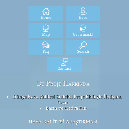
Home
Here
Map
Get a mask!
Faq
Search
Contact
Bu Proje Hakkında
Dünya Hava Kalitesi Endeksi Proje Ekibiyle İletişime
Geçin
Basın ve Medya Kiti
hava kalitesi araştırması