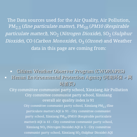
The Data sources used for the Air Quality, Air Pollution,
PM
(
fine particulate matter
), PM
(
PM10 (Respirable
2.5
10
particulate matter)
), NO
(
Nitrogen Dioxide
), SO
(
Sulphur
2
2
Dioxide
), CO (
Carbon Monoxide
), O
(
Ozone
) and Weather
3
data in this page are coming from:
Citizen Weather Observer Program (CWOP/APRS)
Henan Environmental Protection Agency (河南环保 > 网
站首页)
City committee communist party school, Xinxiang Air Pollution
City committee communist party school, Xinxiang
overall air quality index is 91
City committee communist party school, Xinxiang PM
(fine
2.5
particulate matter) AQI is 91 - City committee communist
party school, Xinxiang PM
(PM10 (Respirable particulate
10
matter)) AQI is 41 - City committee communist party school,
Xinxiang NO
(Nitrogen Dioxide) AQI is 5 - City committee
2
communist party school, Xinxiang SO
(Sulphur Dioxide) AQI
2