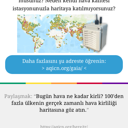
musunuz?
Neden kendi hava kalitesi
istasyonunuzla haritaya katılmıyorsunuz?
Daha fazlasını şu adreste öğrenin:
> aqicn.org/gaia/ <
Paylaşmak: “
Bugün hava ne kadar kirli? 100'den
fazla ülkenin gerçek zamanlı hava kirliliği
haritasına göz atın.
”
https://aqicn.org/here/tr/