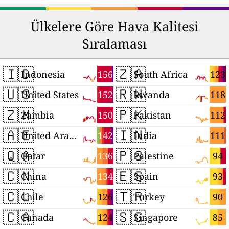
Ülkelere Göre Hava Kalitesi
Sıralaması
🇮🇩
🇿🇦
156
123
Indonesia
South Africa
🇺🇸
🇷🇼
152
118
United States
Rwanda
🇿🇲
🇵🇰
150
112
Zambia
Pakistan
🇦🇪
🇮🇳
142
111
United Arab Emirates
India
🇶🇦
🇵🇸
136
94
Qatar
Palestine
🇨🇳
🇪🇸
134
93
China
Spain
🇨🇱
🇹🇷
126
90
Chile
Turkey
🇨🇦
🇸🇬
124
85
Canada
Singapore