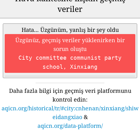
veriler
Hata... Üzgünüm, yanlış bir şey oldu
Üzgünüz, geçmiş veriler yüklenirken bir
sorun oluştu
City committee communist party
school, Xinxiang
Daha fazla bilgi için geçmiş veri platformunu
kontrol edin:
aqicn.org/historical/tr/#city:cnhenan/xinxiang/shiw
eidangxiao
&
aqicn.org/data-platform/