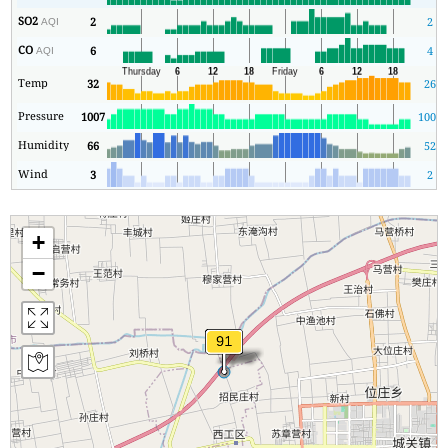
SO2
2
2
AQI
CO
6
4
AQI
Temp
32
26
Pressure
1007
1006
Humidity
66
52
Wind
3
2
+
−