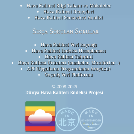
Hava Kalitesi Bilgi Tabanı ve Makaleler
Hava Kalitesi Deneyleri
Hava Kalitesi Sensörleri Analizi
Sıkça Sorulan Sorular
Hava Kalitesi Veri kaynağı
Hava Kalitesi İndeksi Hesaplaması
Hava Kalitesi Tahmini
Hava Kalitesi Ürünleri (maskeler, Monitörler…)
API (Uygulama Programlama Arayüzü)
Geçmiş Veri Platformu
© 2008-2025
Dünya Hava Kalitesi Endeksi Projesi