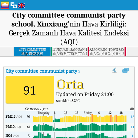
City committee communist party
school, Xinxiang
'nin Hava Kirliliği:
Gerçek Zamanlı Hava Kalitesi Endeksi
(AQI)
City committee
Huiquan Baiquan Hotel, Huixian City, Xinxian
Xiaoxiang Town Governmen
communist party
新乡市委党校
新乡辉县市辉县市百泉宾馆
新乡新乡县新乡县小冀镇政府
school, Xinxiang
City committee communist party school, Xinxiang
'nin AQI's
Orta
91
Updated on Friday 21:00
sıcaklık:
32
°C
akım
son 2 gün
dk.
PM2.5
91
13
AQI
PM10
41
11
AQI
NO2
5
1
AQI