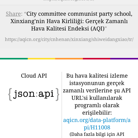
Share
: “
City committee communist party school,
Xinxiang'nin Hava Kirliliği: Gerçek Zamanlı
Hava Kalitesi Endeksi (AQI)
”
https://aqicn.org/city/cnhenan/xinxiang/shiweidangxiao/tr/
Cloud API
Bu hava kalitesi izleme
istasyonunun gerçek
zamanlı verilerine şu API
URL'si kullanılarak
programlı olarak
erişilebilir:
aqicn.org/data-platform/a
pi/H11008
(
Daha fazla bilgi için API