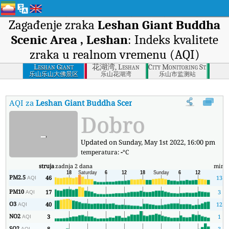
Zagađenje zraka
Leshan Giant Buddha
Scenic Area , Leshan
: Indeks kvalitete
zraka u realnom vremenu (AQI)
Leshan Giant
花湖湾, Leshan
City Monitoring Station, 
Buddha Scenic Area
乐山乐山大佛景区
乐山花湖湾
乐山市监测站
, Leshan
AQI za
Leshan Giant Buddha Scenic Area , Leshan
:
Indeks kva
Dobro
-
Updated on Sunday, May 1st 2022, 16:00 pm
temperatura:
-
°C
struja
zadnja 2 dana
min
PM2.5
46
13
AQI
PM10
17
3
AQI
O3
40
12
AQI
NO2
3
1
AQI
SO2
8
3
AQI