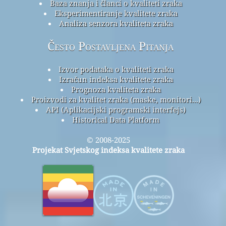
Baza znanja i članci o kvaliteti zraka
Eksperimentiranje kvalitete zraka
Analiza senzora kvaliteta zraka
Često Postavljena Pitanja
Izvor podataka o kvaliteti zraka
Izračun indeksa kvalitete zraka
Prognoza kvaliteta zraka
Proizvodi za kvalitet zraka (maske, monitori...)
API (Aplikacijski programski interfejs)
Historical Data Platform
© 2008-2025
Projekat Svjetskog indeksa kvalitete zraka