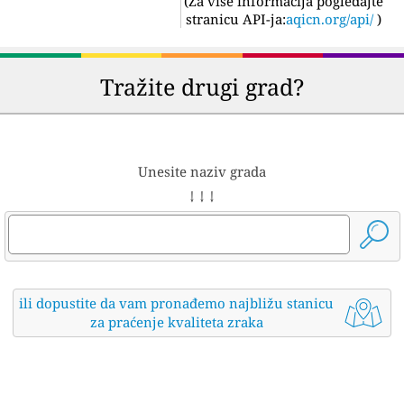
(
Za više informacija pogledajte
stranicu API-ja:
aqicn.org/api/
)
Tražite drugi grad?
Unesite naziv grada
↓ ↓ ↓
ili dopustite da vam pronađemo najbližu stanicu
za praćenje kvaliteta zraka