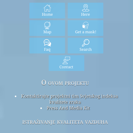
Home
Here
Map
Get a mask!
Faq
Search
Contact
O ovom projektu
Kontaktirajte projektni tim Svjetskog indeksa
kvalitete zraka
Press And Media Kit
istraživanje kvaliteta vazduha