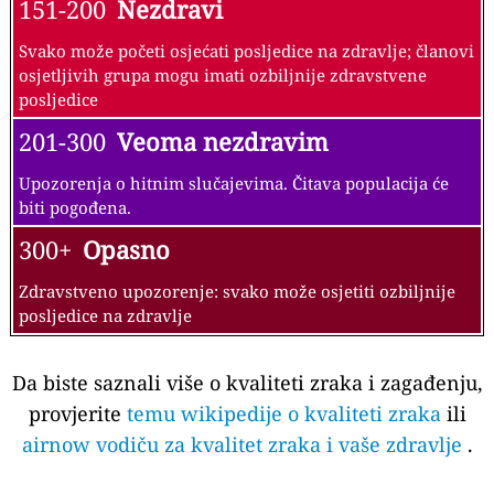
151-200
Nezdravi
Svako može početi osjećati posljedice na zdravlje; članovi
osjetljivih grupa mogu imati ozbiljnije zdravstvene
posljedice
201-300
Veoma nezdravim
Upozorenja o hitnim slučajevima. Čitava populacija će
biti pogođena.
300+
Opasno
Zdravstveno upozorenje: svako može osjetiti ozbiljnije
posljedice na zdravlje
Da biste saznali više o kvaliteti zraka i zagađenju,
provjerite
temu wikipedije o kvaliteti zraka
ili
airnow vodiču za kvalitet zraka i vaše zdravlje
.