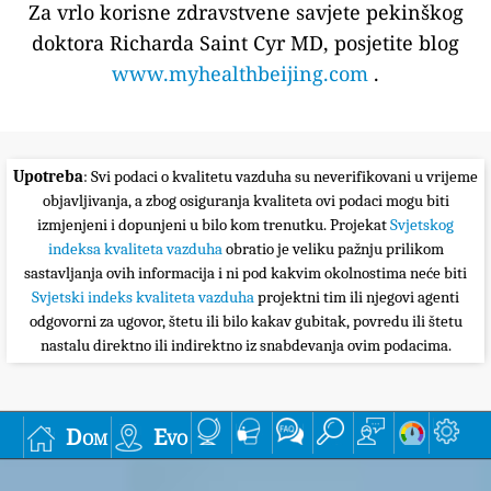
Za vrlo korisne zdravstvene savjete pekinškog
doktora Richarda Saint Cyr MD, posjetite blog
www.myhealthbeijing.com
.
Upotreba
: Svi podaci o kvalitetu vazduha su neverifikovani u vrijeme
objavljivanja, a zbog osiguranja kvaliteta ovi podaci mogu biti
izmjenjeni i dopunjeni u bilo kom trenutku. Projekat
Svjetskog
indeksa kvaliteta vazduha
obratio je veliku pažnju prilikom
sastavljanja ovih informacija i ni pod kakvim okolnostima neće biti
Svjetski indeks kvaliteta vazduha
projektni tim ili njegovi agenti
odgovorni za ugovor, štetu ili bilo kakav gubitak, povredu ili štetu
nastalu direktno ili indirektno iz snabdevanja ovim podacima.
Dom
Evo