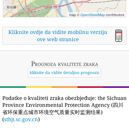
map ©
OpenStreetMap
contributors
Kliknite ovdje da vidite mobilnu verziju
ove web stranice
Prognoza kvalitete zraka
kliknite da vidite detaljnu prognozu
Podatke o kvaliteti zraka obezbjeđuje:
the Sichuan
Province Environmental Protection Agency (四川
省环保重点城市环境空气质量实时监测结果)
(
sthjt.sc.gov.cn
)