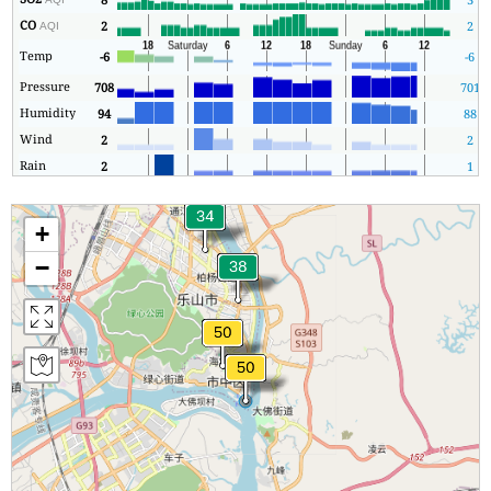
CO
2
2
AQI
Temp
-6
-6
Pressure
708
701
Humidity
94
88
Wind
2
2
Rain
2
1
+
−