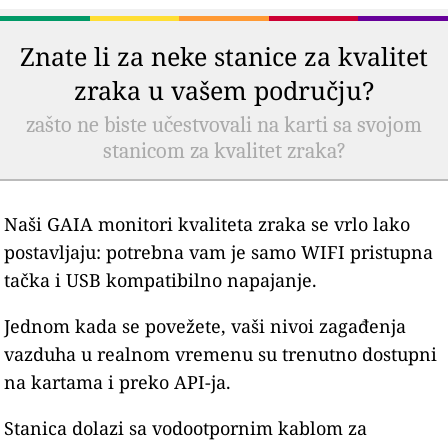
Znate li za neke stanice za kvalitet
zraka u vašem području?
zašto ne biste učestvovali na karti sa svojom
stanicom za kvalitet zraka?
Naši GAIA monitori kvaliteta zraka se vrlo lako
postavljaju: potrebna vam je samo WIFI pristupna
tačka i USB kompatibilno napajanje.
Jednom kada se povežete, vaši nivoi zagađenja
vazduha u realnom vremenu su trenutno dostupni
na kartama i preko API-ja.
Stanica dolazi sa vodootpornim kablom za