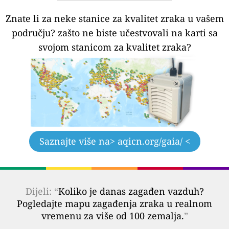
Znate li za neke stanice za kvalitet zraka u vašem
području?
zašto ne biste učestvovali na karti sa
svojom stanicom za kvalitet zraka?
Saznajte više na
> aqicn.org/gaia/ <
Dijeli: “
Koliko je danas zagađen vazduh?
Pogledajte mapu zagađenja zraka u realnom
vremenu za više od 100 zemalja.
”