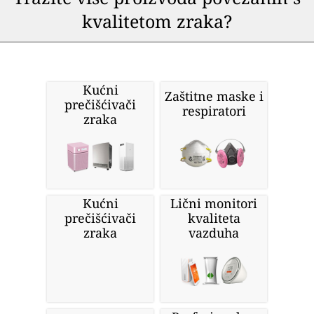
kvalitetom zraka?
Kućni
Zaštitne maske i
prečišćivači
respiratori
zraka
Kućni
Lični monitori
prečišćivači
kvaliteta
zraka
vazduha