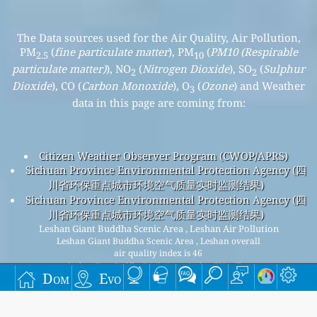
The Data sources used for the Air Quality, Air Pollution,
PM
(
fine particulate matter
), PM
(
PM10 (Respirable
2.5
10
particulate matter)
), NO
(
Nitrogen Dioxide
), SO
(
Sulphur
2
2
Dioxide
), CO (
Carbon Monoxide
), O
(
Ozone
) and Weather
3
data in this page are coming from:
Citizen Weather Observer Program (CWOP/APRS)
Sichuan Province Environmental Protection Agency (四
川省环保重点城市环境空气质量实时监测结果)
Sichuan Province Environmental Protection Agency (四
川省环保重点城市环境空气质量实时监测结果)
Leshan Giant Buddha Scenic Area , Leshan Air Pollution
Leshan Giant Buddha Scenic Area , Leshan overall
air quality index is 46
Leshan Giant Buddha Scenic Area , Leshan PM
(fine
2.5
Dom
Evo
particulate matter) AQI is 46 - Leshan Giant Buddha Scenic
Area , Leshan PM
(PM10 (Respirable particulate matter))
10
AQI is 17 - Leshan Giant Buddha Scenic Area , Leshan NO
2
(Nitrogen Dioxide) AQI is 3 - Leshan Giant Buddha Scenic