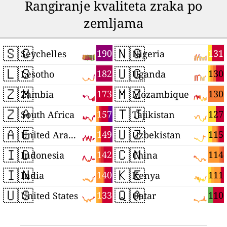
Rangiranje kvaliteta zraka po
zemljama
🇸🇨
🇳🇬
190
131
Seychelles
Nigeria
🇱🇸
🇺🇬
182
130
Lesotho
Uganda
🇿🇲
🇲🇿
173
130
Zambia
Mozambique
🇿🇦
🇹🇯
157
127
South Africa
Tajikistan
🇦🇪
🇺🇿
149
115
United Arab Emirates
Uzbekistan
🇮🇩
🇨🇳
142
114
Indonesia
China
🇮🇳
🇰🇪
140
111
India
Kenya
🇺🇸
🇶🇦
133
110
United States
Qatar