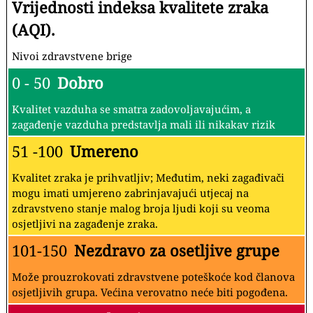
Vrijednosti indeksa kvalitete zraka
(AQI).
Nivoi zdravstvene brige
0 - 50
Dobro
Kvalitet vazduha se smatra zadovoljavajućim, a
zagađenje vazduha predstavlja mali ili nikakav rizik
51 -100
Umereno
Kvalitet zraka je prihvatljiv; Međutim, neki zagađivači
mogu imati umjereno zabrinjavajući utjecaj na
zdravstveno stanje malog broja ljudi koji su veoma
osjetljivi na zagađenje zraka.
101-150
Nezdravo za osetljive grupe
Može prouzrokovati zdravstvene poteškoće kod članova
osjetljivih grupa. Većina verovatno neće biti pogođena.