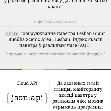
ў рэжыме рэальнага часу для больш чым 100
краін.
”
https://aqicn.org/here/be/
Share
: “
Забруджванне паветра Leshan Giant
Buddha Scenic Area , Leshan: індэкс якасці
паветра ў рэальным часе (AQI)
”
https://aqicn.org/city/china/leshan/leshandafujingqu/be/
Cloud API
Да дадзеных гэтай
станцыі маніторынгу
якасці паветра ў
рэальным часе можна
атрымаць праграмны