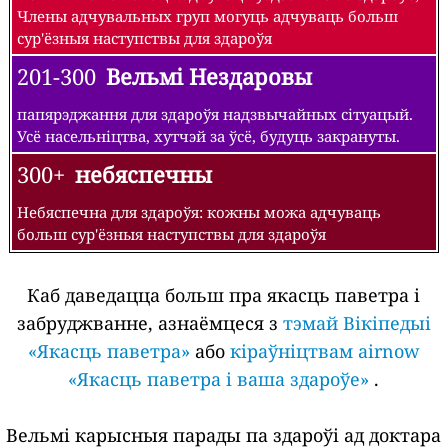
Члены адчувальных груп могуць адчуваць больш
сур'ёзныя наступствы для здароўя
201-300
Вельмі Нездаровы
папярэджання для здароўя надзвычайных сітуацый.
Усё насельніцтва, хутчэй за ўсё, будуць закрануты.
300+
небяспечны
Небяспечна для здароўя: кожны можа адчуваць
больш сур'ёзныя наступствы для здароўя
Каб даведацца больш пра якасць паветра і
забруджванне, азнаёмцеся з
тэмай Вікіпедыі
«Якасць паветра»
або
кіраўніцтвам airnow
«Якасць паветра і ваша здароўе»
.
Вельмі карысныя парады па здароўі ад доктара