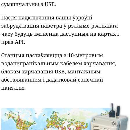
сумяшчальны з USB.
Пасля падключэння вашы ўзроўні
забруджвання паветра ў рэжыме рэальнага
часу будуць імгненна даступныя на картах і
праз API.
Станцыя пастаўляецца з 10-метровым
воданепранікальным кабелем харчавання,
блокам харчавання USB, мантажным
абсталяваннем і дадатковай сонечнай
панэллю.