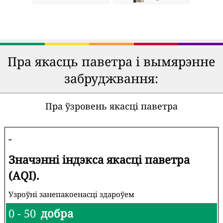
Пра якасць паветра і вымярэнне
забруджвання:
Пра ўзровень якасці паветра
-
Значэнні індэкса якасці паветра
(AQI).
Узроўні занепакоенасці здароўем
0 - 50
добра