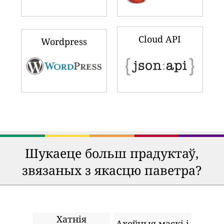
Cloud API
Wordpress
Шукаеце больш прадуктаў,
звязаных з якасцю паветра?
Хатнія
Ахоўныя маскі і