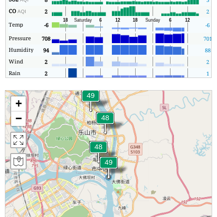
CO
2
2
AQI
Temp
-6
-6
Pressure
708
701
Humidity
94
88
Wind
2
2
Rain
2
1
+
−