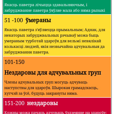
Якасць паветра лічыцца здавальняючым, і
забруджванне паветра ўяўляе мала або няма рызыкі
51 -100
ўмераны
Якасць паветра з'яўляецца прымальным; Аднак, для
некаторых забруджвальных рэчываў можа быць
умераным турботай здароўя для вельмі невялікай
колькасці людзей, якія незвычайна адчувальныя да
забруджвання паветра.
101-150
Нездаровы для адчувальных груп
Члены адчувальных груп могуць адчуваць
наступствы для здароўя. Шырокая грамадскасць,
хутчэй за ўсё, будуць закрануты няма.
151-200
нездаровы
Кожны можа пачаць адчуваць ўздзеянне на здароўе;