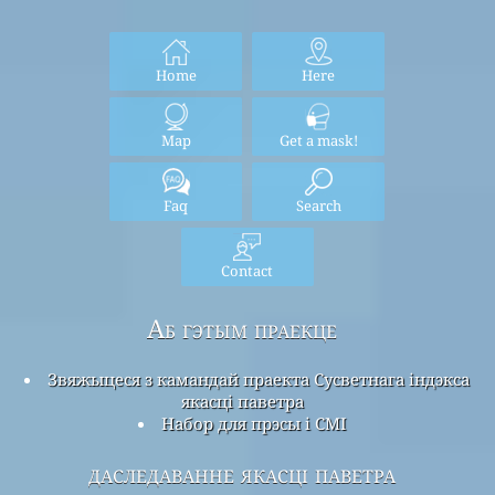
Home
Here
Map
Get a mask!
Faq
Search
Contact
Аб гэтым праекце
Звяжыцеся з камандай праекта Сусветнага індэкса
якасці паветра
Набор для прэсы і СМІ
даследаванне якасці паветра