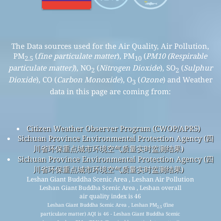
The Data sources used for the Air Quality, Air Pollution,
PM
(
fine particulate matter
), PM
(
PM10 (Respirable
2.5
10
particulate matter)
), NO
(
Nitrogen Dioxide
), SO
(
Sulphur
2
2
Dioxide
), CO (
Carbon Monoxide
), O
(
Ozone
) and Weather
3
data in this page are coming from:
Citizen Weather Observer Program (CWOP/APRS)
Sichuan Province Environmental Protection Agency (四
川省环保重点城市环境空气质量实时监测结果)
Sichuan Province Environmental Protection Agency (四
川省环保重点城市环境空气质量实时监测结果)
Leshan Giant Buddha Scenic Area , Leshan Air Pollution
Leshan Giant Buddha Scenic Area , Leshan overall
air quality index is 46
Leshan Giant Buddha Scenic Area , Leshan PM
(fine
2.5
particulate matter) AQI is 46 - Leshan Giant Buddha Scenic