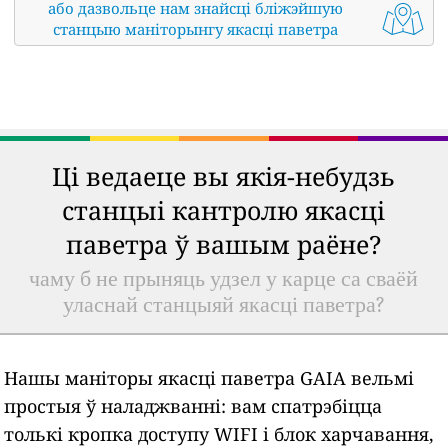
або дазвольце нам знайсці бліжэйшую
станцыю маніторынгу якасці паветра
Ці ведаеце вы якія-небудзь
станцыі кантролю якасці
паветра ў вашым раёне?
чаму б не прыняць удзел у карце са сваёй
уласнай станцыяй якасці паветра?
Нашы маніторы якасці паветра GAIA вельмі
простыя ў наладжванні: вам спатрэбіцца
толькі кропка доступу WIFI і блок харчавання,