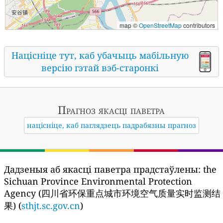
map ©
OpenStreetMap
contributors
Націсніце тут, каб убачыць мабільную
версію гэтай вэб-старонкі
Прагноз якасці паветра
націсніце, каб паглядзець падрабязны прагноз
Дадзеныя аб якасці паветра прадстаўлены:
the
Sichuan Province Environmental Protection
Agency (四川省环保重点城市环境空气质量实时监测结
果) (
sthjt.sc.gov.cn
)