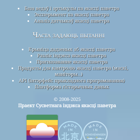
База ведаў і артыкулы па якасці паветра
Эксперымент па якасці паветра
Аналіз датчыкаў якасці паветра
Часта задаюць пытанні
Крыніца дадзеных аб якасці паветра
Разлік індэкса якасці паветра
Прагназаванне якасці паветра
Прадукты для кантролю якасці паветра (маскі,
маніторы…)
API (інтэрфейс прыкладнога праграмавання)
Платформа гістарычных даных
© 2008-2025
Праект Сусветнага індэкса якасці паветра