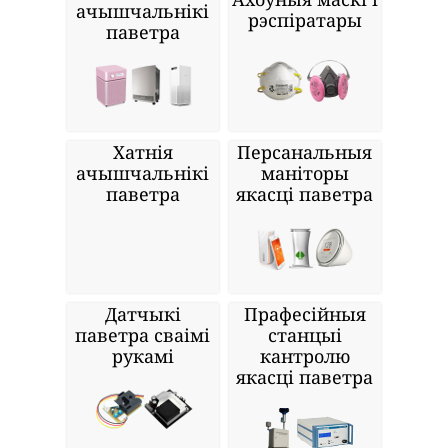
ачышчальнікі
рэспіратары
паветра
Хатнія
Персанальныя
ачышчальнікі
маніторы
паветра
якасці паветра
Датчыкі
Прафесійныя
паветра сваімі
станцыі
рукамі
кантролю
якасці паветра