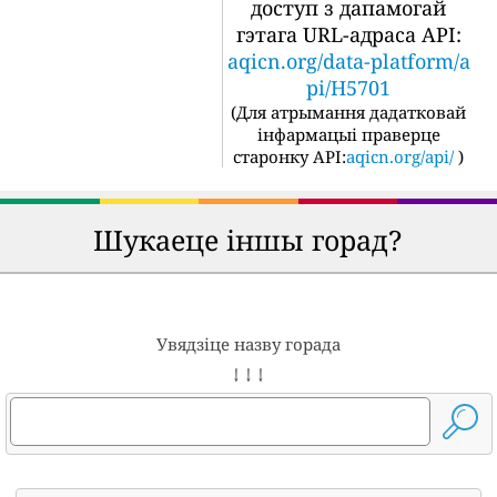
доступ з дапамогай
гэтага URL-адраса API:
aqicn.org/data-platform/a
pi/H5701
(
Для атрымання дадатковай
інфармацыі праверце
старонку API:
aqicn.org/api/
)
Шукаеце іншы горад?
Увядзіце назву горада
↓ ↓ ↓