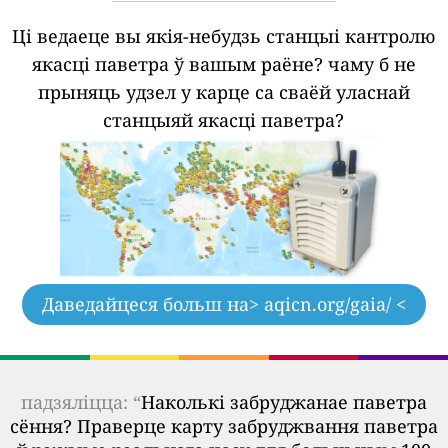
Ці ведаеце вы якія-небудзь станцыі кантролю
якасці паветра ў вашым раёне?
чаму б не
прыняць удзел у карце са сваёй уласнай
станцыяй якасці паветра?
Даведайцеся больш на
> aqicn.org/gaia/ <
падзяліцца: “
Наколькі забруджанае паветра
сёння? Праверце карту забруджвання паветра