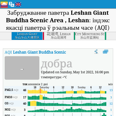
Забруджванне паветра
Leshan Giant
Buddha Scenic Area , Leshan
: індэкс
якасці паветра ў рэальным часе (AQI)
Leshan Giant
花湖湾, Leshan
City Monitoring Station, 
Buddha Scenic Area
乐山乐山大佛景区
乐山花湖湾
乐山市监测站
, Leshan
AQI
Leshan Giant Buddha Scenic Area , Leshan
:
Індэкс якасці
добра
-
Updated on Sunday, May 1st 2022, 16:00 pm
тэмпература:
-
°C
ток
апошнія 2 дні
мін
м
PM2.5
46
13
AQI
PM10
17
3
AQI
O3
40
12
AQI
NO2
3
1
AQI
SO2
8
3
AQI