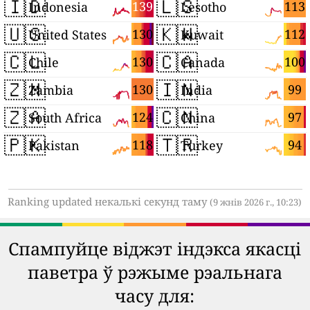
🇮🇩
🇱🇸
139
113
Indonesia
Lesotho
🇺🇸
🇰🇼
130
112
United States
Kuwait
🇨🇱
🇨🇦
130
100
Chile
Canada
🇿🇲
🇮🇳
130
99
Zambia
India
🇿🇦
🇨🇳
124
97
South Africa
China
🇵🇰
🇹🇷
118
94
Pakistan
Turkey
Ranking updated некалькі секунд таму
(9 жнів 2026 г., 10:23)
Спампуйце віджэт індэкса якасці
паветра ў рэжыме рэальнага
часу для: