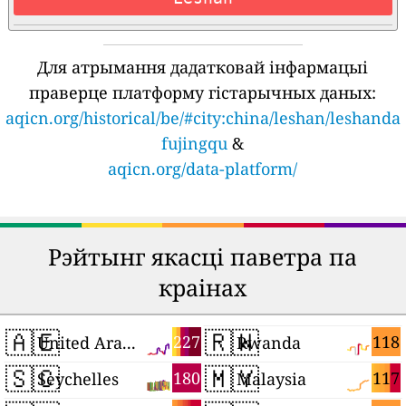
Для атрымання дадатковай інфармацыі
праверце платформу гістарычных даных:
aqicn.org/historical/be/#city:china/leshan/leshanda
fujingqu
&
aqicn.org/data-platform/
Рэйтынг якасці паветра па
краінах
🇦🇪
🇷🇼
227
118
United Arab Emirates
Rwanda
🇸🇨
🇲🇾
180
117
Seychelles
Malaysia