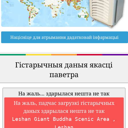
Націсніце для атрымання дадатковай інфармацыі
Гістарычныя даныя якасці
паветра
На жаль... здарылася нешта не так
На жаль, падчас загрузкі гістарычных
даных здарылася нешта не так
Leshan Giant Buddha Scenic Area ,
Leshan