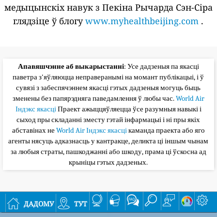
медыцынскіх навук з Пекіна Рычарда Сэн-Сіра
глядзіце ў блогу
www.myhealthbeijing.com
.
Апавяшчэнне аб выкарыстанні
: Усе дадзеныя па якасці
паветра з'яўляюцца неправеранымі на момант публікацыі, і ў
сувязі з забеспячэннем якасці гэтых дадзеныя могуць быць
зменены без папярэдняга паведамлення ў любы час.
World Air
Індэкс якасці
Праект ажыццяўляецца ўсе разумныя навыкі і
сыход пры складанні зместу гэтай інфармацыі і ні пры якіх
абставінах не
World Air Індэкс якасці
каманда праекта або яго
агенты нясуць адказнасць у кантракце, деликта ці іншым чынам
за любыя страты, пашкоджанні або шкоду, прама ці ўскосна ад
крыніцы гэтых дадзеных.
дадому
тут