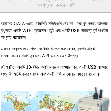
অংশগ্রহণ করবেন না?
আমাদের GAIA এয়ার কোয়ালিটি মনিটরগুলি সেট আপ করা খুব সহজ: আপনার
শুধুমাত্র একটি WIFI অ্যাক্সেস পয়েন্ট এবং একটি USB সামঞ্জস্যপূর্ণ পাওয়ার
সাপ্লাই প্রয়োজন৷
একবার সংযুক্ত হয়ে গেলে, আপনার বাস্তব সময়ের বায়ু দূষণের মাত্রা
তাৎক্ষণিকভাবে মানচিত্রে এবং API-এর মাধ্যমে উপলব্ধ।
স্টেশনটিতে একটি 10-মিটার ওয়াটার-প্রুফ পাওয়ার তার, একটি USB পাওয়ার
সাপ্লাই, মাউন্ট করার সরঞ্জাম এবং একটি ঐচ্ছিক সোলার প্যানেল রয়েছে।