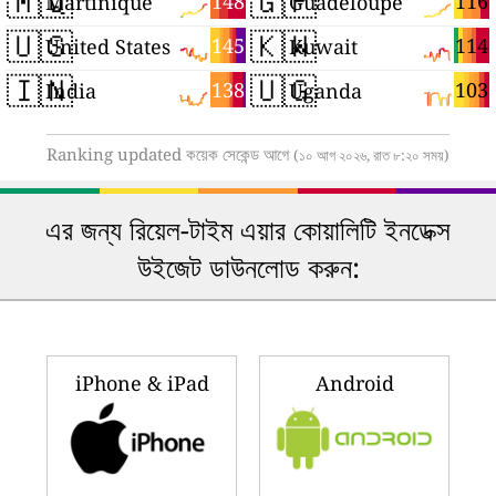
🇲🇶
🇬🇵
148
116
Martinique
Guadeloupe
🇺🇸
🇰🇼
145
114
United States
Kuwait
🇮🇳
🇺🇬
138
103
India
Uganda
Ranking updated কয়েক সেকেন্ড আগে
(১০ আগ ২০২৬, রাত ৮:২০ সময়)
এর জন্য রিয়েল-টাইম এয়ার কোয়ালিটি ইনডেক্স
উইজেট ডাউনলোড করুন:
iPhone & iPad
Android