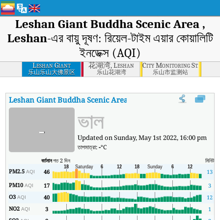
Leshan Giant Buddha Scenic Area ,
Leshan
-এর বায়ু দূষণ: রিয়েল-টাইম এয়ার কোয়ালিটি
ইনডেক্স (AQI)
Leshan Giant
花湖湾, Leshan
City Monitoring Station, 
Buddha Scenic Area
乐山乐山大佛景区
乐山花湖湾
乐山市监测站
, Leshan
Leshan Giant Buddha Scenic Area , Leshan
-এর AQI
:
Leshan Giant
ভাল
-
Updated on Sunday, May 1st 2022, 16:00 pm
তাপমাত্রা:
-
°C
বর্তমান
গত 2 দিন
মিনিট
সর্
PM2.5
46
13
1
AQI
PM10
17
3
AQI
O3
40
12
AQI
NO2
3
1
AQI