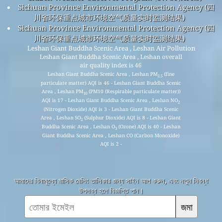
Sichuan Province Environmental Protection Agency (四
川省环保重点城市环境空气质量实时监测结果)
Sichuan Province Environmental Protection Agency (四
川省环保重点城市环境空气质量实时监测结果)
Leshan Giant Buddha Scenic Area , Leshan Air Pollution
Leshan Giant Buddha Scenic Area , Leshan overall
air quality index is 46
Leshan Giant Buddha Scenic Area , Leshan PM
(fine
2.5
particulate matter) AQI is 46 - Leshan Giant Buddha Scenic
Area , Leshan PM
(PM10 (Respirable particulate matter))
10
AQI is 17 - Leshan Giant Buddha Scenic Area , Leshan NO
2
(Nitrogen Dioxide) AQI is 3 - Leshan Giant Buddha Scenic
Area , Leshan SO
(Sulphur Dioxide) AQI is 8 - Leshan Giant
2
Buddha Scenic Area , Leshan O
(Ozone) AQI is 40 - Leshan
3
Giant Buddha Scenic Area , Leshan CO (Carbon Monoxide)
AQI is 2 -
আমাদের বিনামূল্যে মাসিক মেলিং তালিকার জন্য সাইন আপ করুন, এবং নতুন নিবন্ধ
উপলব্ধ হলে বিজ্ঞপ্তি পান।
জমা