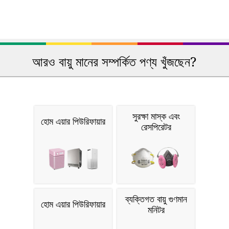
আরও বায়ু মানের সম্পর্কিত পণ্য খুঁজছেন?
সুরক্ষা মাস্ক এবং
হোম এয়ার পিউরিফায়ার
রেসপিরেটর
ব্যক্তিগত বায়ু গুণমান
হোম এয়ার পিউরিফায়ার
মনিটর