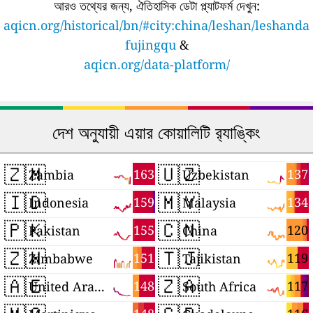
আরও তথ্যের জন্য, ঐতিহাসিক ডেটা প্ল্যাটফর্ম দেখুন:
aqicn.org/historical/bn/#city:china/leshan/leshanda
fujingqu
&
aqicn.org/data-platform/
দেশ অনুযায়ী এয়ার কোয়ালিটি র‍্যাঙ্কিং
🇿🇲
🇺🇿
163
137
Zambia
Uzbekistan
🇮🇩
🇲🇾
159
134
Indonesia
Malaysia
🇵🇰
🇨🇳
155
120
Pakistan
China
🇿🇼
🇹🇯
151
119
Zimbabwe
Tajikistan
🇦🇪
🇿🇦
148
117
United Arab Emirates
South Africa