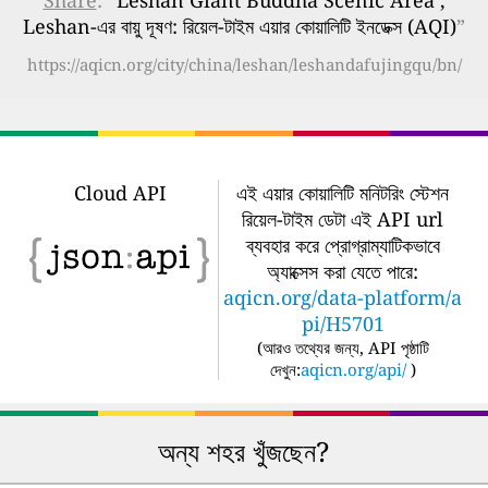
Share
: “
Leshan Giant Buddha Scenic Area ,
Leshan-এর বায়ু দূষণ: রিয়েল-টাইম এয়ার কোয়ালিটি ইনডেক্স (AQI)
”
https://aqicn.org/city/china/leshan/leshandafujingqu/bn/
Cloud API
এই এয়ার কোয়ালিটি মনিটরিং স্টেশন
রিয়েল-টাইম ডেটা এই API url
ব্যবহার করে প্রোগ্রাম্যাটিকভাবে
অ্যাক্সেস করা যেতে পারে:
aqicn.org/data-platform/a
pi/H5701
(
আরও তথ্যের জন্য, API পৃষ্ঠাটি
দেখুন:
aqicn.org/api/
)
অন্য শহর খুঁজছেন?