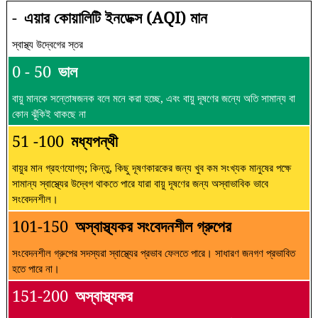
-
এয়ার কোয়ালিটি ইনডেক্স (AQI) মান
স্বাস্থ্য উদ্বেগের স্তর
0 - 50
ভাল
বায়ু মানকে সন্তোষজনক বলে মনে করা হচ্ছে, এবং বায়ু দূষণের জন্যে অতি সামান্য বা
কোন ঝুঁকিই থাকছে না
51 -100
মধ্যপন্থী
বায়ুর মান গ্রহণযোগ্য; কিন্তু, কিছু দূষণকারকের জন্য খুব কম সংখ্যক মানুষের পক্ষে
সামান্য স্বাস্থ্যের উদ্বেগ থাকতে পারে যারা বায়ু দূষণের জন্য অস্বাভাবিক ভাবে
সংবেদনশীল।
101-150
অস্বাস্থ্যকর সংবেদনশীল গ্রুপের
সংবেদনশীল গ্রুপের সদস্যরা স্বাস্থ্যের প্রভাব ফেলতে পারে। সাধারণ জনগণ প্রভাবিত
হতে পারে না।
151-200
অস্বাস্থ্যকর