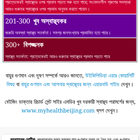
প্রত্যেকেরই স্বাস্থ্যের ওপর প্রভাব পড়তে শুরু হতে পারে; সংবেদনশীল গ্রুপের সদস্যরা
আরও গুরুতর স্বাস্থ্যের ওপর প্রভাব অনুভব করতে পারেন।
201-300
খুব অস্বাস্থ্যকর
জরুরি অবস্থা স্বাস্থ্য সতর্কতা। সমগ্র জনসংখ্যার প্রভাবিত হতে পারে।
300+
বিপজ্জনক
স্বাস্থ্য সতর্কতা: প্রত্যেকেরই আরও গুরুতর স্বাস্থ্যের প্রভাব পড়তে পারে
বায়ুর গুণমান এবং দূষণ সম্পর্কে আরও জানতে,
উইকিপিডিয়া এয়ার কোয়ালিটি
বিষয়
বা
বায়ুর গুণমান এবং আপনার স্বাস্থ্যের জন্য এয়ারনাউ গাইড
দেখুন।
বেইজিং ডাক্তার রিচার্ড সেন্ট সাইর এমডির খুব দরকারী স্বাস্থ্য পরামর্শের জন্য,
www.myhealthbeijing.com
ব্লগ দেখুন।
ব্যবহারের নোটিশ
: প্রকাশনার সময় সমস্ত বায়ু গুণমান তথ্য অ-বৈধ হয় এবং গুণমান