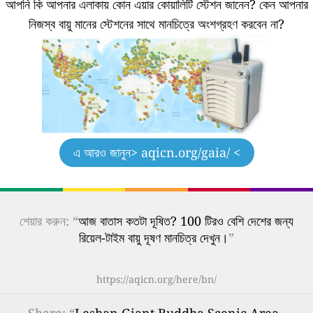
আপনি কি আপনার এলাকায় কোন এয়ার কোয়ালিটি স্টেশন জানেন?
কেন আপনার
নিজস্ব বায়ু মানের স্টেশনের সাথে মানচিত্রে অংশগ্রহণ করবেন না?
এ আরও জানুন
> aqicn.org/gaia/ <
শেয়ার করুন: “
আজ বাতাস কতটা দূষিত? 100 টিরও বেশি দেশের জন্য
রিয়েল-টাইম বায়ু দূষণ মানচিত্র দেখুন।
”
https://aqicn.org/here/bn/