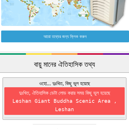
আরো তথ্যের জন্য ক্লিক করুন
বায়ু মানের ঐতিহাসিক তথ্য
ওহো... দুঃখিত, কিছু ভুল হয়েছে
দুঃখিত, ঐতিহাসিক ডেটা লোড করার সময় কিছু ভুল হয়েছে
Leshan Giant Buddha Scenic Area ,
Leshan