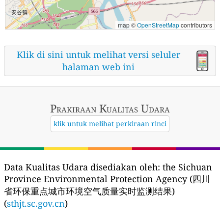
map ©
OpenStreetMap
contributors
Klik di sini untuk melihat versi seluler
halaman web ini
Prakiraan Kualitas Udara
klik untuk melihat perkiraan rinci
Data Kualitas Udara disediakan oleh:
the Sichuan
Province Environmental Protection Agency (四川
省环保重点城市环境空气质量实时监测结果)
(
sthjt.sc.gov.cn
)