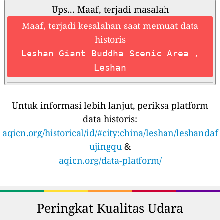
Ups... Maaf, terjadi masalah
Maaf, terjadi kesalahan saat memuat data
historis
Leshan Giant Buddha Scenic Area ,
Leshan
Untuk informasi lebih lanjut, periksa platform
data historis:
aqicn.org/historical/id/#city:china/leshan/leshandaf
ujingqu
&
aqicn.org/data-platform/
Peringkat Kualitas Udara