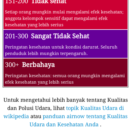
151-200
Tidak sehat
Setiap orang mungkin mulai mengalami efek kesehatan;
anggota kelompok sensitif dapat mengalami efek
kesehatan yang lebih serius
201-300
Sangat Tidak Sehat
Peringatan kesehatan untuk kondisi darurat. Seluruh
penduduk lebih mungkin terpengaruh.
300+
Berbahaya
Peringatan kesehatan: semua orang mungkin mengalami
efek kesehatan yang lebih serius
Untuk mengetahui lebih banyak tentang Kualitas
dan Polusi Udara, lihat
topik Kualitas Udara di
wikipedia
atau
panduan airnow tentang Kualitas
Udara dan Kesehatan Anda
.