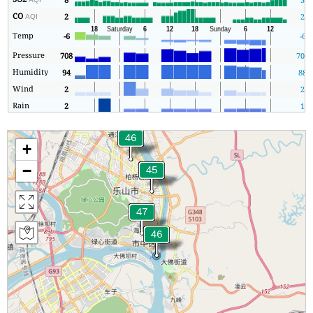
CO
2
2
AQI
Temp
-6
-6
Pressure
708
701
Humidity
94
88
Wind
2
2
Rain
2
1
+
−