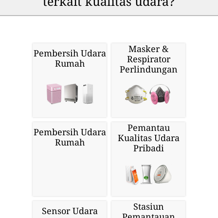
terkait kualitas udara?
Masker &
Pembersih Udara
Respirator
Rumah
Perlindungan
Pemantau
Pembersih Udara
Kualitas Udara
Rumah
Pribadi
Stasiun
Sensor Udara
Pemantauan