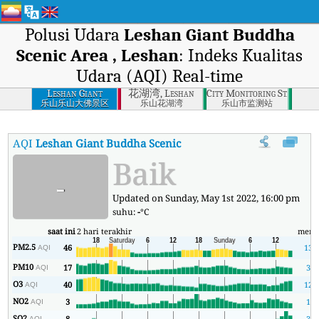
Polusi Udara
Leshan Giant Buddha
Scenic Area , Leshan
: Indeks Kualitas
Udara (AQI) Real-time
Leshan Giant
花湖湾, Leshan
City Monitoring Station, 
Buddha Scenic Area
乐山乐山大佛景区
乐山花湖湾
乐山市监测站
, Leshan
AQI
Leshan Giant Buddha Scenic Area , Leshan
:
Indeks Kualita
Baik
-
Updated on Sunday, May 1st 2022, 16:00 pm
suhu:
-
°C
saat ini
2 hari terakhir
meni
PM2.5
46
13
AQI
PM10
17
3
AQI
O3
40
12
AQI
NO2
3
1
AQI
SO2
8
3
AQI