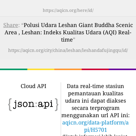
https://aqicn.org/here/id/
Share
: “
Polusi Udara Leshan Giant Buddha Scenic
Area , Leshan: Indeks Kualitas Udara (AQI) Real-
time
”
https://aqicn.org/city/china/leshan/leshandafujingqu/id/
Cloud API
Data real-time stasiun
pemantauan kualitas
udara ini dapat diakses
secara terprogram
menggunakan url API ini:
aqicn.org/data-platform/a
pi/H5701