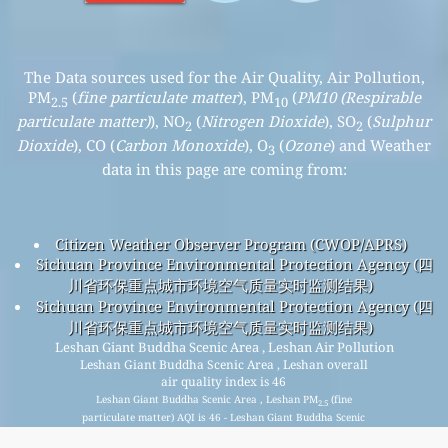
The Data sources used for the Air Quality, Air Pollution,
PM
(
fine particulate matter
), PM
(
PM10 (Respirable
2.5
10
particulate matter)
), NO
(
Nitrogen Dioxide
), SO
(
Sulphur
2
2
Dioxide
), CO (
Carbon Monoxide
), O
(
Ozone
) and Weather
3
data in this page are coming from:
Citizen Weather Observer Program (CWOP/APRS)
Sichuan Province Environmental Protection Agency (四
川省环保重点城市环境空气质量实时监测结果)
Sichuan Province Environmental Protection Agency (四
川省环保重点城市环境空气质量实时监测结果)
Leshan Giant Buddha Scenic Area , Leshan Air Pollution
Leshan Giant Buddha Scenic Area , Leshan overall
air quality index is 46
Leshan Giant Buddha Scenic Area , Leshan PM
(fine
2.5
particulate matter) AQI is 46 - Leshan Giant Buddha Scenic
Area , Leshan PM
(PM10 (Respirable particulate matter))
10