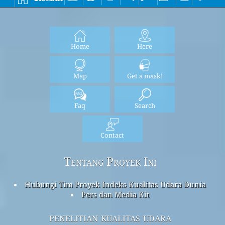
Home
Here
Map
Get a mask!
Faq
Search
Contact
Tentang Proyek Ini
Hubungi Tim Proyek Indeks Kualitas Udara Dunia
Pers dan Media Kit
penelitian kualitas udara