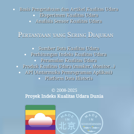
Basis Pengetahuan dan Artikel Kualitas Udara
Eksperimen Kualitas Udara
Analisis Sensor Kualitas Udara
Pertanyaan yang Sering Diajukan
Sumber Data Kualitas Udara
Perhitungan Indeks Kualitas Udara
Peramalan Kualitas Udara
Produk Kualitas Udara (masker, Monitor…)
API (Antarmuka Pemrograman Aplikasi)
Platform Data Historis
© 2008-2025
Proyek Indeks Kualitas Udara Dunia