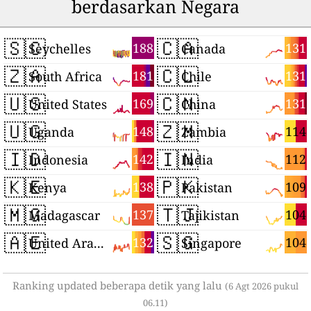
berdasarkan Negara
🇸🇨
🇨🇦
188
131
Seychelles
Canada
🇿🇦
🇨🇱
181
131
South Africa
Chile
🇺🇸
🇨🇳
169
131
United States
China
🇺🇬
🇿🇲
148
114
Uganda
Zambia
🇮🇩
🇮🇳
142
112
Indonesia
India
🇰🇪
🇵🇰
138
109
Kenya
Pakistan
🇲🇬
🇹🇯
137
104
Madagascar
Tajikistan
🇦🇪
🇸🇬
132
104
United Arab Emirates
Singapore
Ranking updated beberapa detik yang lalu
(6 Agt 2026 pukul
06.11)