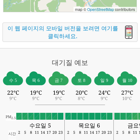
map ©
OpenStreetMap
contributors
이 웹 페이지의 모바일 버전을 보려면 여기를
클릭하세요.
대기질
예보
수 5
목 6
금 7
토 8
일 9
월 10
22°C
19°C
19°C
20°C
24°C
27°C
9°C
9°C
9°C
8°C
9°C
10°C
PM
2.5
수요일 5
목요일 6
금요
2
5
8
11
14
17
20
23
2
5
8
11
14
17
20
23
2
5
8
11
시간