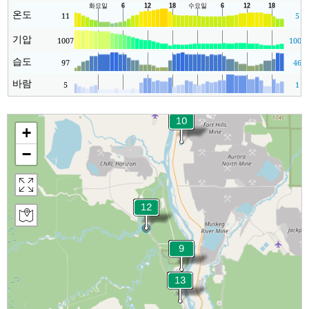
온도
11
5
기압
1007
1006
습도
97
46
바람
5
1
+
−