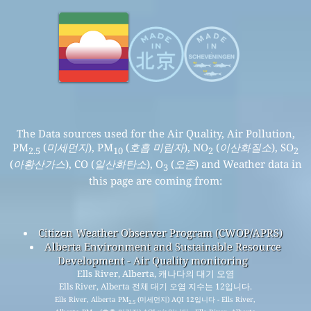
The Data sources used for the Air Quality, Air Pollution,
PM
(
미세먼지
), PM
(
호흡 미립자
), NO
(
이산화질소
), SO
2.5
10
2
2
(
아황산가스
), CO (
일산화탄소
), O
(
오존
) and Weather data in
3
this page are coming from:
Citizen Weather Observer Program (CWOP/APRS)
Alberta Environment and Sustainable Resource
Development - Air Quality monitoring
Ells River, Alberta, 캐나다의 대기 오염
Ells River, Alberta 전체 대기 오염 지수는 12입니다.
Ells River, Alberta PM
(미세먼지) AQI 12입니다 - Ells River,
2.5