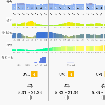
풍속
5
5
6
6
6
4
4
5
6
5
5
5
5
5
4
5
5
5
4
4
온도
14°
13°
17°
18°
22°
13°
11°
9°
9°
10°
12°
17°
19°
15°
15°
14°
12°
14°
16°
13°
상대습도
85
84
56
49
35
87
95
93
91
82
72
52
44
61
62
69
72
66
58
74
기압
1007
1007
1007
1006
1004
1007
1007
1010
1011
1013
1014
1014
1014
1015
1015
1015
1015
1014
1015
1017
1
총 강수량
NaN
NaN
0.4
2
2.6
0.1
0.1
4
4
UVI:
UVI:
UVI:
5:31 ~ 21:36
5:33 ~ 21:34
5:35 ~