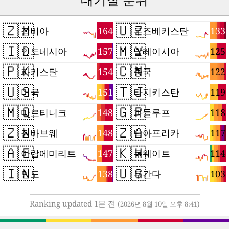
🇿🇲
🇺🇿
164
133
잠비아
우즈베키스탄
🇮🇩
🇲🇾
157
125
인도네시아
말레이시아
🇵🇰
🇨🇳
154
122
파키스탄
중국
🇺🇸
🇹🇯
151
119
미국
타지키스탄
🇲🇶
🇬🇵
148
118
마르티니크
과들루프
🇿🇼
🇿🇦
148
117
짐바브웨
남아프리카
🇦🇪
🇰🇼
147
114
아랍에미리트
쿠웨이트
🇮🇳
🇺🇬
138
103
인도
우간다
Ranking updated 1분 전
(2026년 8월 10일 오후 8:41)