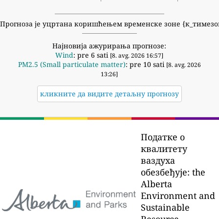
Прогноза је уцртана коришћењем временске зоне {к_тимезо
Најновија ажурирања прогнозе:
Wind
: pre 6 sati
[8. avg. 2026 16:57]
PM2.5 (Small particulate matter)
: pre 10 sati
[8. avg. 2026
13:26]
кликните да видите детаљну прогнозу
Податке о
квалитету
ваздуха
обезбеђује:
the
Alberta
Environment and
Sustainable
Resource