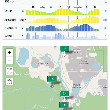
SO2
-
2
AQI
Temp
19
9
Pressure
1017
1015
Humidity
55
49
Wind
1
1
+
−