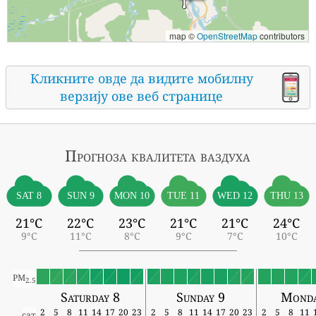
map ©
OpenStreetMap
contributors
Кликните овде да видите мобилну
верзију ове веб странице
Прогноза квалитета ваздуха
SAT 8
SUN 9
MON 10
TUE 11
WED 12
THU 13
21°C
22°C
23°C
21°C
21°C
24°C
9°C
11°C
8°C
9°C
7°C
10°C
PM
2.5
Saturday 8
Sunday 9
Monda
2
5
8
11
14
17
20
23
2
5
8
11
14
17
20
23
2
5
8
11
сат