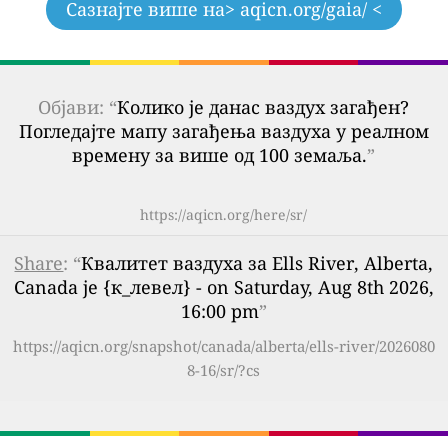
Сазнајте више на
> aqicn.org/gaia/ <
Објави: “
Колико је данас ваздух загађен?
Погледајте мапу загађења ваздуха у реалном
времену за више од 100 земаља.
”
https://aqicn.org/here/sr/
Share
: “
Квалитет ваздуха за Ells River, Alberta,
Canada је {к_левел} - on Saturday, Aug 8th 2026,
16:00 pm
”
https://aqicn.org/snapshot/canada/alberta/ells-river/2026080
8-16/sr/?cs