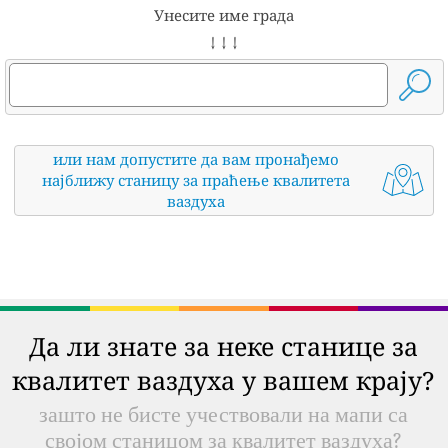
Унесите име града
↓ ↓ ↓
или нам допустите да вам пронађемо
најближу станицу за праћење квалитета
ваздуха
Да ли знате за неке станице за
квалитет ваздуха у вашем крају?
зашто не бисте учествовали на мапи са
својом станицом за квалитет ваздуха?