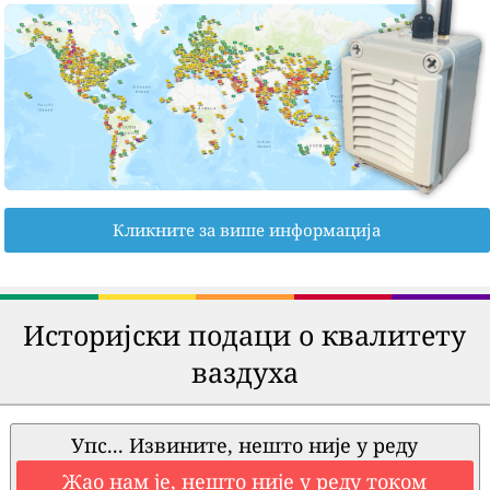
Кликните за више информација
Историјски подаци о квалитету
ваздуха
Упс... Извините, нешто није у реду
Жао нам је, нешто није у реду током