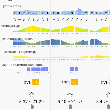
Брзина ветра
2
1
2
2
2
1
2
1
1
0
1
2
3
3
3
2
2
1
0
2
температура
9°
11°
15°
20°
21°
18°
16°
14°
11°
13°
15°
20°
21°
19°
15°
14°
10°
8°
16°
19°
релативна влажност
94
84
67
51
43
61
68
77
89
82
70
49
41
54
68
69
85
88
56
46
притисак на барометру
1017
1017
1017
1016
1015
1015
1015
1016
1016
1016
1016
1016
1015
1015
1016
1017
1018
1018
1018
1017
1
укупне количине падавина
NaN
0.1
0.1
0.2
0.1
0.1
0.1
0.1
4
4
UVI:
UVI:
UVI:
5:37 ~ 21:29
5:40 ~ 21:27
5:42 ~