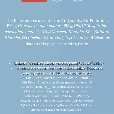
The Data sources used for the Air Quality, Air Pollution,
PM
(
fine particulate matter
), PM
(
PM10 (Respirable
2.5
10
particulate matter)
), NO
(
Nitrogen Dioxide
), SO
(
Sulphur
2
2
Dioxide
), CO (
Carbon Monoxide
), O
(
Ozone
) and Weather
3
data in this page are coming from:
Citizen Weather Observer Program (CWOP/APRS)
Alberta Environment and Sustainable Resource
Development - Air Quality monitoring
Ells River, Alberta, Canada Air Pollution
Ells River, Alberta overall air quality index is 15
Ells River, Alberta PM
(fine particulate matter) AQI is 15 -
2.5
Ells River, Alberta PM
(PM10 (Respirable particulate
10
matter)) AQI is n/a - Ells River, Alberta NO
(Nitrogen
2
Dioxide) AQI is 8 - Ells River, Alberta SO
(Sulphur Dioxide)
2
AQI is 2 - Ells River, Alberta O
(Ozone) AQI is 0 - Ells River,
3
Alberta CO (Carbon Monoxide) AQI is n/a -