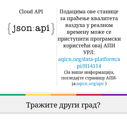
Cloud API
Подацима ове станице
за праћење квалитета
ваздуха у реалном
времену може се
приступити програмски
користећи овај АПИ
УРЛ:
aqicn.org/data-platform/a
pi/H14114
(
За више информација,
погледајте страницу АПИ-
ја:
aqicn.org/api/
)
Тражите други град?