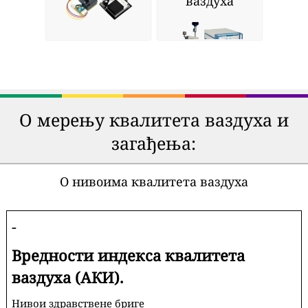
ваздуха
О мерењу квалитета ваздуха и
загађења:
О нивоима квалитета ваздуха
-
Вредности индекса квалитета
ваздуха (АКИ).
Нивои здравствене бриге