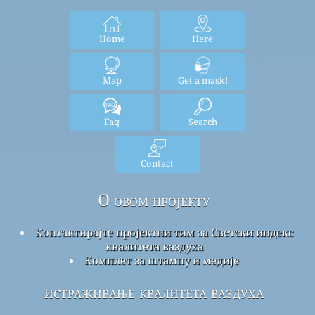
Home
Here
Map
Get a mask!
Faq
Search
Contact
О овом пројекту
Контактирајте пројектни тим за Светски индекс
квалитета ваздуха
Комплет за штампу и медије
истраживање квалитета ваздуха