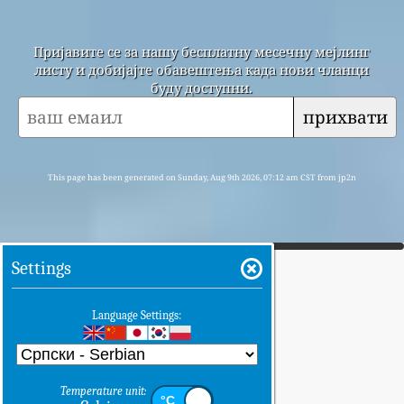
Пријавите се за нашу бесплатну месечну мејлинг
листу и добијајте обавештења када нови чланци
буду доступни.
прихвати
This page has been generated on Sunday, Aug 9th 2026, 07:12 am CST from jp2n
Settings
Language Settings:
Temperature unit: