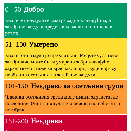
0 - 50
Добро
Квалитет ваздуха се сматра задовољавајућим, а
загађење ваздуха представља мали или никакав
ризик
51 -100
Умерено
Квалитет ваздуха је прихватљив; Међутим, за неке
загађиваче може бити умерено забрињавајуће
здравствено стање за врло мали број људи који су
необично осетљиви на загађење ваздуха.
101-150
Нездраво за осетљиве групе
Чланови осетљивих група могу имати здравствене
последице. Општа популација вероватно неће бити
погођена.
151-200
Нездрави