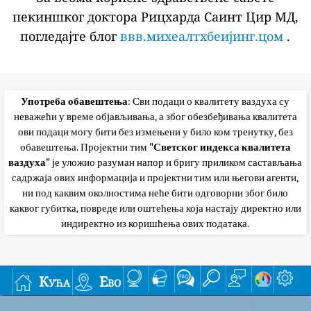
пекиншког доктора Рицхарда Саинт Цир МД,
погледајте блог
ввв.михеалтхбеијинг.цом
.
Употреба обавештења
: Сви подаци о квалитету ваздуха су
неважећи у време објављивања, а због обезбеђивања квалитета
ови подаци могу бити без измењени у било ком тренутку, без
обавештења. Пројектни тим
"Светског индекса квалитета
ваздуха"
је уложио разуман напор и бригу приликом састављања
садржаја ових информација и пројектни тим или његови агенти,
ни под каквим околностима неће бити одговорни због било
каквог губитка, повреде или оштећења која настају директно или
индиректно из коришћења ових података.
Кућа
Ево