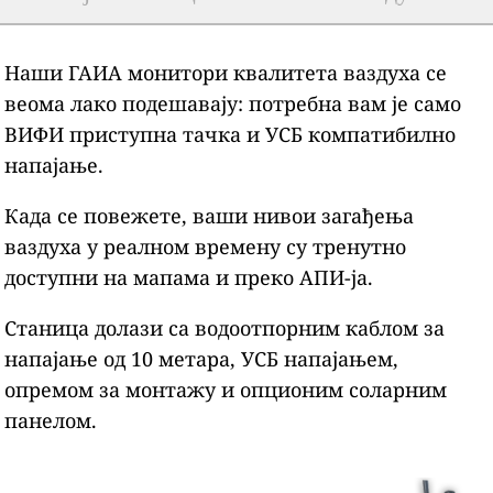
Наши ГАИА монитори квалитета ваздуха се
веома лако подешавају: потребна вам је само
ВИФИ приступна тачка и УСБ компатибилно
напајање.
Када се повежете, ваши нивои загађења
ваздуха у реалном времену су тренутно
доступни на мапама и преко АПИ-ја.
Станица долази са водоотпорним каблом за
напајање од 10 метара, УСБ напајањем,
опремом за монтажу и опционим соларним
панелом.