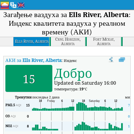
Загађење ваздуха за
Ells River, Alberta
:
Индекс квалитета ваздуха у реалном
времену (АКИ)
Crnl Horizon,
Fort Mckay,
Ells River, Alberta
Alberta
Alberta
АКИ за
Ells River, Alberta
:
Индекс квалитета ваздуха (АКИ) компан
Добро
15
Updated on Saturday 16:00
температура:
19
°C
Тренутни
последња 2 дана
мин
PM2.5
15
7
AQI
O3
0
0
AQI
NO2
8
1
AQI