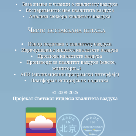
База знања и чланци о квалитету ваздуха
Експериментисање квалитета ваздуха
Анализа сензора квалитета ваздуха
Често постављана питања
Извор података о квалитету ваздуха
Израчунавање индекса квалитета ваздуха
Прогноза квалитета ваздуха
Производи за квалитет ваздуха (маске,
монитори...)
АПИ (апликациони програмски интерфејс)
Платформа историјских података
© 2008-2025
Пројекат Светског индекса квалитета ваздуха