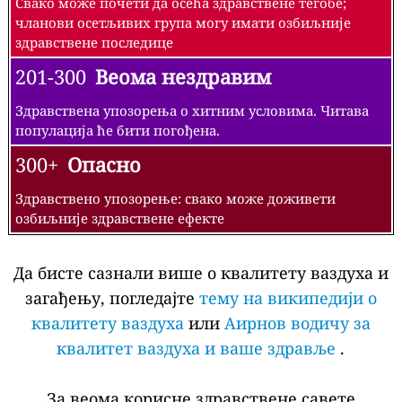
Свако може почети да осећа здравствене тегобе;
чланови осетљивих група могу имати озбиљније
здравствене последице
201-300
Веома нездравим
Здравствена упозорења о хитним условима. Читава
популација ће бити погођена.
300+
Опасно
Здравствено упозорење: свако може доживети
озбиљније здравствене ефекте
Да бисте сазнали више о квалитету ваздуха и
загађењу, погледајте
тему на википедији о
квалитету ваздуха
или
Аирнов водичу за
квалитет ваздуха и ваше здравље
.
За веома корисне здравствене савете