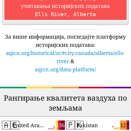
учитавања историјских података
Ells River, Alberta
За више информација, погледајте платформу
историјских података:
aqicn.org/historical/sr/#city:canada/alberta/ells-
river
&
aqicn.org/data-platform/
Рангирање квалитета ваздуха по
земљама
🇦🇪
🇵🇰
236
127
United Arab Emirates
Pakistan