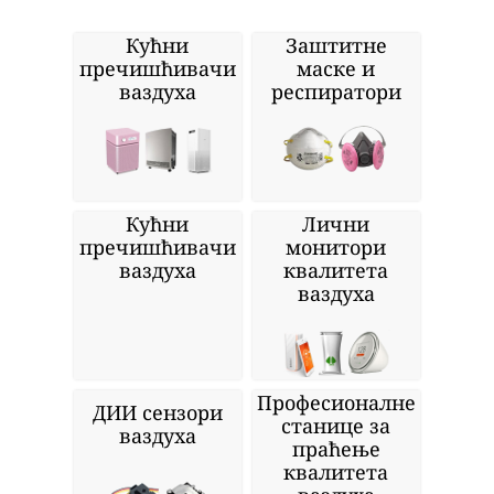
Кућни
Заштитне
пречишћивачи
маске и
ваздуха
респиратори
Кућни
Лични
пречишћивачи
монитори
ваздуха
квалитета
ваздуха
Професионалне
ДИИ сензори
станице за
ваздуха
праћење
квалитета