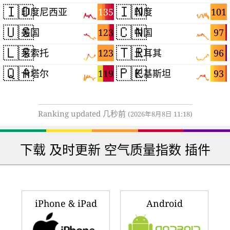
🇮🇩
🇮🇳
135
101
印度尼西亚
印度
🇺🇸
🇨🇳
123
97
美国
中国
🇱🇸
🇹🇷
123
96
莱索托
土耳其
🇶🇦
🇵🇰
119
93
卡塔尔
巴基斯坦
Ranking updated 几秒前
(2026年8月8日 11:18)
下载 及时更新 空气质量指数 插件
iPhone & iPad
Android