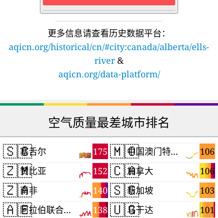
更多信息请查看历史数据平台：
aqicn.org/historical/cn/#city:canada/alberta/ells-
river
&
aqicn.org/data-platform/
空气质量最差城市排名
🇸🇨
🇲🇴
175
106
塞舌尔
中国澳门特别行政区
🇿🇲
🇨🇦
152
106
赞比亚
加拿大
🇿🇦
🇸🇬
140
103
南非
新加坡
🇦🇪
🇺🇬
138
101
阿拉伯联合酋长国
乌干达