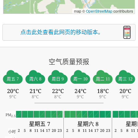
map ©
OpenStreetMap
contributors
点击此处查看此网页的移动版本。
空气质量预报
周五 7
周六 8
周日 9
周一 10
周二 11
周三 12
20°C
21°C
22°C
24°C
18°C
20°C
9°C
8°C
8°C
9°C
9°C
9°C
PM
2.5
星期五 7
星期六 8
星期
2
5
8
11
14
17
20
23
2
5
8
11
14
17
20
23
2
5
8
11
小时