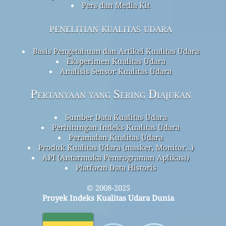
Pers dan Media Kit
penelitian kualitas udara
Basis Pengetahuan dan Artikel Kualitas Udara
Eksperimen Kualitas Udara
Analisis Sensor Kualitas Udara
Pertanyaan yang Sering Diajukan
Sumber Data Kualitas Udara
Perhitungan Indeks Kualitas Udara
Peramalan Kualitas Udara
Produk Kualitas Udara (masker, Monitor…)
API (Antarmuka Pemrograman Aplikasi)
Platform Data Historis
© 2008-2025
Proyek Indeks Kualitas Udara Dunia