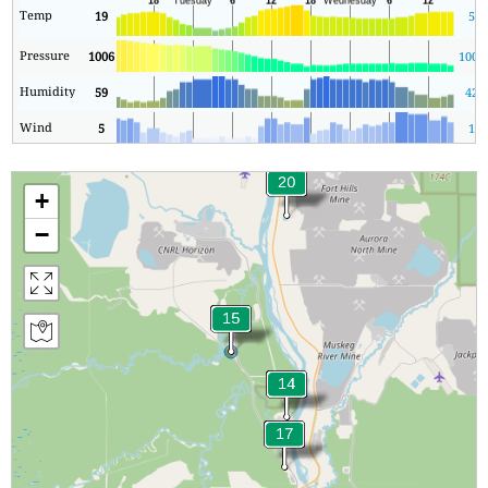
Temp
19
5
Pressure
1006
1006
Humidity
59
42
Wind
5
1
+
−