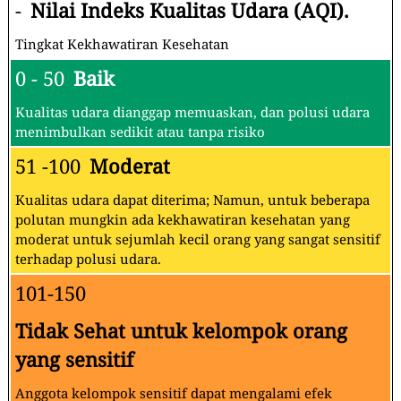
-
Nilai Indeks Kualitas Udara (AQI).
Tingkat Kekhawatiran Kesehatan
0 - 50
Baik
Kualitas udara dianggap memuaskan, dan polusi udara
menimbulkan sedikit atau tanpa risiko
51 -100
Moderat
Kualitas udara dapat diterima; Namun, untuk beberapa
polutan mungkin ada kekhawatiran kesehatan yang
moderat untuk sejumlah kecil orang yang sangat sensitif
terhadap polusi udara.
101-150
Tidak Sehat untuk kelompok orang
yang sensitif
Anggota kelompok sensitif dapat mengalami efek