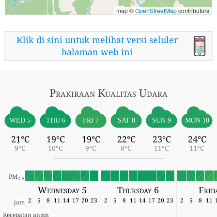
map ©
OpenStreetMap
contributors
Klik di sini untuk melihat versi seluler
halaman web ini
Prakiraan Kualitas Udara
WED 5
THU 6
FRI 7
SAT 8
SUN 9
MON 10
21°C
19°C
19°C
22°C
23°C
24°C
9°C
10°C
9°C
8°C
11°C
11°C
PM
2.5
Wednesday 5
Thursday 6
Frid
2
5
8
11
14
17
20
23
2
5
8
11
14
17
20
23
2
5
8
11
jam
Kecepatan angin