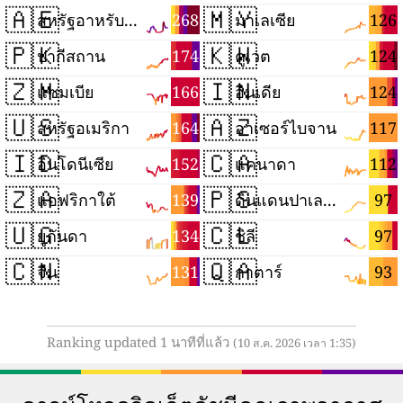
🇦🇪
🇲🇾
268
126
สหรัฐอาหรับเอมิเรตส์
มาเลเซีย
🇵🇰
🇰🇼
174
124
ปากีสถาน
คูเวต
🇿🇲
🇮🇳
166
124
แซมเบีย
อินเดีย
🇺🇸
🇦🇿
164
117
สหรัฐอเมริกา
อาเซอร์ไบจาน
🇮🇩
🇨🇦
152
112
อินโดนีเซีย
แคนาดา
🇿🇦
🇵🇸
139
97
แอฟริกาใต้
ดินแดนปาเลสไตน์
🇺🇬
🇨🇱
134
97
ยูกันดา
ชิลี
🇨🇳
🇶🇦
131
93
จีน
กาตาร์
Ranking updated 1 นาทีที่แล้ว
(10 ส.ค. 2026 เวลา 1:35)