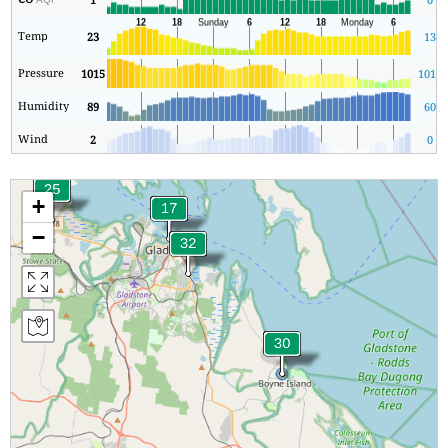
Temp
23
13
Pressure
1015
1013
Humidity
89
60
Wind
2
0
+
−